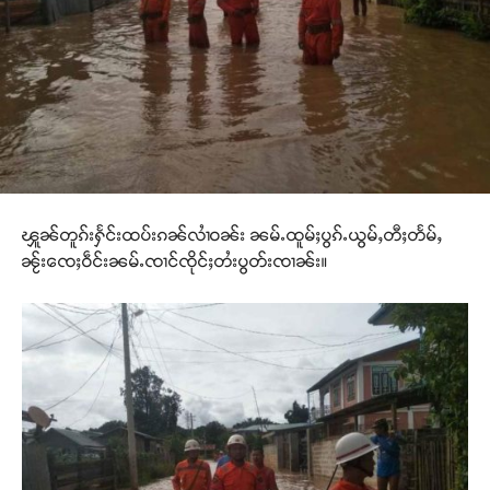
ၾူၼ်တူၵ်းႁႅင်းထပ်းၵၼ်လၢႆဝၼ်း ၼမ်ႉထူမ်ႈပွၵ်ႉယွမ်ႇတီႈတႅမ်ႇ
ၼႂ်းၸေႈဝဵင်းၼမ်ႉၸၢင်ၸိုင်ႈတႆးပွတ်းၸၢၼ်း။