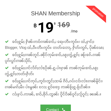
promotion
SHAN Membership
19
169
฿
฿
/mo
ၶဝ်ႈႁူမ်ႈ ႁဵၼ်းဢဝ်ၵၢၼ်ၶၢဝ်ႇ၊ ရေႊတီႊဢူဝ်ႊ၊ ထႆႇႁၢင်ႈ၊
Support SHAN
Blogger, Vlog ထႆႇဝီႊတီႊဢူဝ်ႊ တတ်းတေႃႇ ႁဵတ်းဢွၵ်ႇ ပိုၼ်ၽႄႈ
ၶဝ်ႈႁူမ်ႈၵၢၼ်တူင်ႉၼိုင်ၸုမ်းၶၢဝ်ႇၽူႈတွႆႇႁွၵ်ႈ ၼႂ်းၶၵ်ႉၵၢၼ်
တႃႇႁႂ်ႈသဵင်ၵၢင်ၸႂ်ၵူၼ်းမိူင်း ၵူႈတီႈၵူႈလႅၼ်ပေႃးတေၸွ
ပူၵ်းပွင်ၵၢၼ်သိုဝ်ႇ
တ်ႇ တူဝ်ႈလုမ်ႈၾႃႉၼၼ်ႉ ၶဝ်ႈႁူမ်ႈၵမ်ႉထႅမ် ၸုမ်းၶၢ
ၶဝ်ႈႁူမ်ႈပၢင်လႅၵ်ႈလၢႆႈပိုၼ်ႉႁူႉပၢႆးႁၼ် ဢၼ်ၸုမ်းၶၢဝ်ႇၽူႈ
ဝ်ႇၽူႈတွႆႇႁွၵ်ႈ လႆႈယူႇၶႃႈဢေႃႈ။
တွႆႇႁွၵ်ႈၸတ်းႁဵတ်း
ၶဝ်ႈႁူမ်ႈပၢင်ဢုပ်ႇဢူဝ်းတွင်ႈထၢမ် ၵဵဝ်ႇၵပ်းငဝ်းလၢႆးၵၢၼ်မိူင်း၊
Donate Now
ၵၢၼ်မၢၵ်ႈမီး၊ ပၢႆးမွၼ်း လႄႈ ႁူဝ်ၶေႃႈ ဢၼ်ၶႂ်ႈႁူႉၶႂ်ႈငိၼ်း။
လႆႈႁပ်ႉဢၢၼ်ႇ ၶၢဝ်ႇၶိုၵ်ႉတွၼ်း ပိူင်ပဵၼ်ဝူင်ႈလႂ်ဝူင်ႈ ၼၼ်ႉ။
Contact