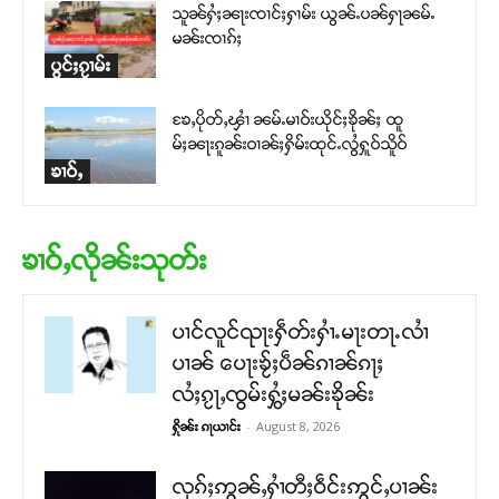
သူၼ်ႁႆႈၼႃးၸၢင်ႈႁၢမ်း ယွၼ်ႉပၼ်ႁႃၼမ်ႉ
မၼ်းၸၢၵ်ႈ
ပွင်ႈၵႂၢမ်း
ၶႄႇပိုတ်ႇၾၢႆ ၼမ်ႉမၢဝ်းယိုင်ႈၶိုၼ်ႈ ထူ
မ်ႈၼႃးၵူၼ်းဝၢၼ်ႈႁိမ်းထုင်ႉလွႆႁူဝ်သိူဝ်
ၶၢဝ်ႇ
ၶၢဝ်ႇလိုၼ်းသုတ်း
ပၢင်လူင်ၺႃးႁဵတ်းႁၢႆႉမႃးတႃႉလၢႆ
ပၢၼ် ​​ပေႃးၶႂ်ႈပဵၼ်ၵၢၼ်ၵႃႈ
လႆႈၵႂႃႇၸွမ်းႁွႆႈမၼ်းၶိုၼ်း
-
August 8, 2026
ႁိုၼ်း ၵႃယၢင်း
လုၵ်ႈဢွၼ်ႇႁၢႆတီႈဝဵင်းဢွင်ႇပၢၼ်း