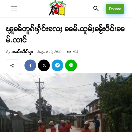
Donate
ၾူၼ်တူၵ်းႁႅင်းလႄႈ ၼမ်ႉထူမ်ႈၼႂ်းဝဵင်းၼ
မ်ႉၸၢင်
August 12, 2020
893
By
ၼၢင်းသႅင်ၽူး