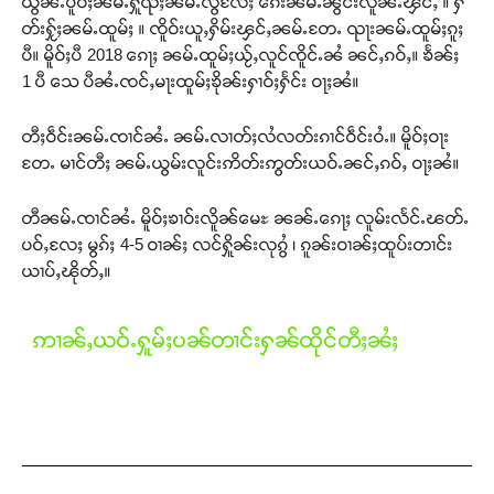
ယွၼ်ႉပိူဝ်ႈၼမ်ႉႁူၺ်ႈၼမ်ႉလွႆလႄႈ ၵေးၼမ်ႉၼွင်းလူၼ်ႉၾင်ႇ ။ ႁဵ
တ်းႁႂ်ႈၼမ်ႉထူမ်ႈ ။ ၸိူဝ်းယူႇႁိမ်းၾင်ႇၼမ်ႉတႄႉ ၺႃးၼမ်ႉထူမ်ႈၵူႈ
ပီ။ မိူဝ်ႈပီ 2018 ၵေႃႈ ၼမ်ႉထူမ်ႈယႂ်ႇလူင်ၸိူင်ႉၼႆ ၼင်ႇၵဝ်ႇ။ ၶႅၼ်ႈ
1 ပီ သေ ပီၼႆႉၸင်ႇမႃးထူမ်ႈၶိုၼ်းႁၢဝ်ႈႁႅင်း ဝႃႈၼႆ။
တီႈဝဵင်းၼမ်ႉၸၢင်ၼႆႉ ၼမ်ႉလၢတ်ႈလႆလတ်းၵၢင်ဝဵင်းဝႆႉ။ မိူဝ်ႈဝႃး
တႄႉ မၢင်တီႈ ၼမ်ႉယွမ်းလူင်းဢိတ်းဢွတ်းယဝ်ႉၼင်ႇၵဝ်ႇ ဝႃႈၼႆ။
တီၼမ်ႉၸၢင်ၼႆႉ မိူဝ်ႈၶၢဝ်းလိူၼ်မေႊ ၼၼ်ႉၵေႃႈ လူမ်းလႅင်ႉၽတ်ႉ
ပဝ်ႇလႄႈ မွၵ်ႈ 4-5 ဝၢၼ်ႈ လင်ႁိူၼ်းလုၵွႆ ၊ ၵူၼ်းဝၢၼ်ႈထူပ်းတၢင်း
ယၢပ်ႇၽိုတ်ႇ။
ဢၢၼ်ႇယဝ်ႉႁူမ်ႈပၼ်တၢင်းႁၼ်ထိုင်တီႈၼႆႈ