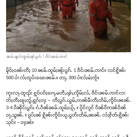
ၼမ်ႉၼွင်းထူမ်ႈၼႂ်းပွၵ်ႉ 1 ဝဵင်းၼမ်ႉၸၢင်
မိူဝ်ႈဝၼ်းတီႈ 10 ၼမ်ႉထူမ်ႈၼႂ်းပွၵ်ႉ 1 ဝဵင်းၼမ်ႉၸၢင်။ လင်ႁိူၼ်း
500 ပၢႆ လႆႈထူပ်းၽေးၼမ်ႉ။ တႃႇ 300 ပၢႆလႆႈမႆႈၸႂ်။
ဢူးလႃႉထူၺ်း ႁူဝ်ပဝ်ႈၵေႃႇမတီႇၾၢႆႇလိူမ်ႈလႆႇ ဝဵင်းၼမ်ႉၸၢင်လၢ
တ်ႈတီႈၽူႈတွႆႇႁွၵ်ႈဝႃႈ – တီႈပွၵ်ႉယွမ်ႇဢၼ်မီးတီႈတႅမ်ႇၸိူဝ်းၼၼ်ႉ
3-4 ပီၼိုင်ႈပွၵ်ႈ ၵႆႉပဵၼ်ၼမ်ႉထူမ်ႈယႂ်ႇ ။ ပိူင်လူင် ပဵၼ်ပီဢၼ်ပဵၼ်
ဝႃႇသွၼ်ႉ ။ ၵွပ်ႈၼႆ ႁိူၼ်းၸိူဝ်းယူႇပွတ်းတႅမ်ႇၼၼ်ႉ လႆႈႁဵတ်းႁိူၼ်း
သုင်။ – ဝႃႈၼႆ။