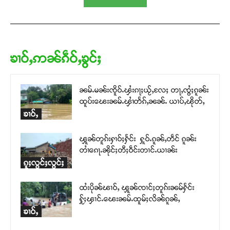
ၶၢဝ်ႇဢၼ်ၵဵဝ်ႇၶွင်ႈ
ၼမ်ႉမၼ်းၸိူဝ်ႉၾႆးၵႃႈယႂ်ႇလႄႈ တႃႇၸွႆႈၵူၼ်း
ထူပ်းၽေးၼမ်ႉၾၢႆတႅၵ်ႇၼၼ်ႉ ယၢပ်ႇၽိုတ်ႇ
ၶၢဝ်ႇ
ၾူၼ်တူၵ်းႁၢဝ်ႈႁႅင်း ႁူဝ်ႉၵူၼ်ႇတဵင် ၵူၼ်း
တၢႆၵေႃႉၼိုင်ႈတီႈဝဵင်းတၢင်ႉယၢၼ်း
ၵူႈလွင်ႈလွင်ႈ
ထႆးပိုၼ်ၽၢဝ်ႇ ၾူၼ်ၸၢင်ႈတူၵ်းၼမ်ႁႅင်း
ႁႂ်ႈၾၢင်ႉၽေးၼမ်ႉထူမ်ႈလိၼ်ၵူၼ်ႇ
ၶၢဝ်ႇ