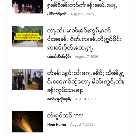
ႁၼ်ၶိုၼ်းတူဝ်တၢႆၼႂ်းၼမ်ႉမေႃႇ
-
August 8, 2026
ယိင်းသဵဝ်ႈၶၢဝ်
တႃႇထႆး-မၢၼ်ႈၶဝ်ႈဢွၵ်ႇၵၼ်
ငၢႆႈၼၼ်ႉ ၵဵတ်ႉလၢၼ်ႇတီႈႁူဝ်မိူင်း
ဢၢၼ်းပိုတ်ႇတေႉႁႃႉ
-
August 7, 2026
ၸၢႆးသႂ်ၸိုၼ်ႈမိူင်း
တႅၼ်းၽွင်းထႆးၵေႃႉၼိုင်ႈ သႅၼ်ႇႁွ
င်ႉၼႄၵၢင်ၸႂ်တေႃႇ မိၼ်းဢွင်ႇလၢႆႇ
ၼႂ်းလုမ်းသၽႃး
-
August 7, 2026
ၼၢင်းၽူၺ်းၼုမ်ႇ
တႆးၵူဝ်သင် ???
-
August 7, 2026
Hom Hurng