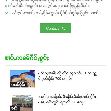
ၵၢၼ်မၢၵ်ႈမီး၊ ပၢႆးမွၼ်း လႄႈ ႁူဝ်ၶေႃႈ ဢၼ်ၶႂ်ႈႁူႉၶႂ်ႈငိၼ်း။
လႆႈႁပ်ႉဢၢၼ်ႇ ၶၢဝ်ႇၶိုၵ်ႉတွၼ်း ပိူင်ပဵၼ်ဝူင်ႈလႂ်ဝူင်ႈ ၼၼ်ႉ။
Contact
ၶၢဝ်ႇဢၼ်ၵဵဝ်ႇၶွင်ႈ
ပလိၵ်ႈမၢၼ်ႈ ၸႂ်ႉတိုဝ်းလွၵ်းလၢႆး IT တီႉၺွ
ပ်းၵူၼ်းမိူင်း 700 ၵေႃႉပၢႆ
ၵၢၼ်မိူင်း
ၸုမ်းၵျႃႊၽျႅၼ်ႉ မီးၼိူဝ်သဵၼ်ႈတၢင်း မိူင်း
ပၼ်ႇ-ၵဵင်းတွင်း ၺႃးတီႉ 56 ၵေႃႉ
ၶၢဝ်ႇ