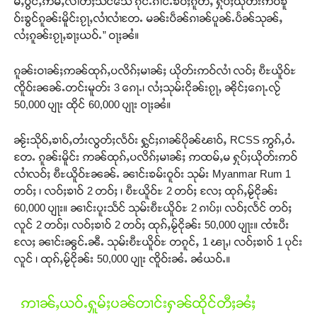
မ်ႇပွင်ႇဢမ်ႇလၢတ်ႈသင်သေ ၵိုင်ႉၵၢင်ႉၶဝ်ႈၵူတ်ႇ ႁုပ်ႈယိုတ်းဢဝ်ၶူ
ဝ်းၶွင်ၵူၼ်းမိူင်းၵႂႃႇလၢႆလၢႆတႄႉ မၼ်းပဵၼ်ၵၢၼ်ပူၼ်ႉပႅၼ်သုၼ်ႇ
လႆႈၵူၼ်းၵႂႃႇၶႃႈယဝ်ႉ” ဝႃႈၼႆ။
ၵူၼ်းဝၢၼ်ႈဢၼ်ထုၵ်ႇပလိၵ်ႈမၢၼ်ႈ ယိုတ်းဢဝ်လၢႆ လဝ်ႈ ၿီႊယိူဝ်ႊ
ၸိူဝ်းၼၼ်ႉတင်းမူတ်း 3 ၵေႃႉ၊ လႆႈသုမ်းငိုၼ်းၵႂႃႇ ၼိုင်ႈၵေႃႉလႂ်
50,000 ပျႃး ထိုင် 60,000 ပျႃး ဝႃႈၼႆ။
ၼႂ်းသိုဝ်ႇၶၢဝ်ႇတႆးလွတ်ႈလႅဝ်း ႁွင်ႈၵၢၼ်ပိုၼ်ၽၢဝ်ႇ RCSS ဢွၵ်ႇဝႆႉ
တႄႉ ၵူၼ်းမိူင်း ဢၼ်ထုၵ်ႇပလိၵ်ႈမၢၼ်ႈ ဢထမ်ႇမ ႁုပ်ႈယိုတ်းဢဝ်
လၢႆလဝ်ႈ ၿီႊယိူဝ်ႊၼၼ်ႉ ၼၢင်းၶမ်းဝူဝ်း သုမ်း Myanmar Rum 1
တဝ်ႈ ၊ လဝ်ႈၶၢဝ် 2 တဝ်ႈ ၊ ၿီႊယိူဝ်ႊ 2 တဝ်ႈ လႄႈ ထုၵ်ႇမႂ်ငိုၼ်း
60,000 ပျႃး။ ၼၢင်းပူးသႅင် သုမ်းၿီႊယိူဝ်ႊ 2 ၵၢပ်ႈ၊ လဝ်ႈလႅင် တဝ်ႈ
လူင် 2 တဝ်ႈ၊ လဝ်ႈၶၢဝ် 2 တဝ်ႈ ထုၵ်ႇမႂ်ငိုၼ်း 50,000 ပျႃး။ ၸၢႆးပီး
လႄႈ ၼၢင်းၼွင်ႉၼီႉ သုမ်းၿီႊယိူဝ်ႊ တၵူင်ႇ 1 ၽႃႇ၊ လဝ်ႈၶၢဝ် 1 ပုင်း
လူင် ၊ ထုၵ်ႇမႂ်ငိုၼ်း 50,000 ပျႃး ၸိူဝ်းၼႆႉ ၼႆယဝ်ႉ။
ဢၢၼ်ႇယဝ်ႉႁူမ်ႈပၼ်တၢင်းႁၼ်ထိုင်တီႈၼႆႈ