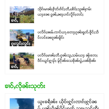
သိုၵ်းမၢၼ်ႈႁဵတ်းၵႅင်ႈတီႇၽဵဝ်ႈသူၼ်ႁၢမ်း
ယႃႈၼႄ ၵွၼ်ႇၼႃႈပၢင်လိူၵ်ႈတင်ႈ
ၶၢဝ်ႇ
ပလိၵ်ႈၼမ်ႉၸၢင်ယႃႉတေႃႈၵႂၼ်းရူတ်ႉၶိူင်ႈသဵ
င်လင်ၼႄၵူၼ်းမိူင်း
ၵူႈလွင်ႈလွင်ႈ
ပလိၵ်ႈမၢၼ်ႈတီႉၵူၼ်းသူႇသမ်းယႃႈ ၼႂ်းၸႄႈ
ဝဵင်းယွင်ႁူၺ်ႈ မႂ်ငိုၼ်းသေၶိုၼ်းပွႆႇပၼ်ၶိုၼ်း
ၶၢဝ်ႇ
ၶၢဝ်ႇလိုၼ်းသုတ်း
ယူႊၶရဵၼ်ႊ ယိုဝ်းႁူင်းၸၢၵ်ႈႁုင်ၼ
မ်ႉမၼ်းမဵၼ်မိူင်းရတ်ႉသျႃႊသွင်တီႈ