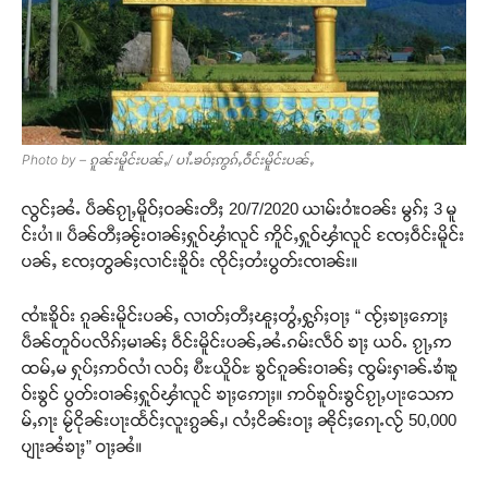
Photo by – ၵူၼ်းမိူင်းပၼ်ႇ/ ပၢႆႉၶဝ်ႈဢွၵ်ႇဝဵင်းမိူင်းပၼ်ႇ
လွင်ႈၼႆႉ ပဵၼ်ၵႂႃႇမိူဝ်ႈဝၼ်းတီႈ 20/7/2020 ယၢမ်းဝၢႆးဝၼ်း မွၵ်ႈ 3 မူ
င်းပၢႆ ။ ပဵၼ်တီႈၼႂ်းဝၢၼ်ႈႁူဝ်ၾၢႆလူင် ဢိူင်ႇႁူဝ်ၾၢႆလူင် ၸႄႈဝဵင်းမိူင်း
ပၼ်ႇ ၸႄႈတွၼ်ႈလၢင်းၶိူဝ်း ၸိုင်ႈတႆးပွတ်းၸၢၼ်း။
ၸၢႆးၶိူဝ်း ၵူၼ်းမိူင်းပၼ်ႇ လၢတ်ႈတီႈၽူႈတွႆႇႁွၵ်ႈဝႃႈ “ ၸႂ်ႈၶႃႈဢေႃႈ
ပဵၼ်တူဝ်ပလိၵ်ႈမၢၼ်ႈ ဝဵင်းမိူင်းပၼ်ႇၼႆႉၵမ်းလဵဝ် ၶႃႈ ယဝ်ႉ ၵႂႃႇဢ
ထမ်ႇမ ႁုပ်ႈဢဝ်လၢႆ လဝ်ႈ ၿီႊယိူဝ်ႊ ၶွင်ၵူၼ်းဝၢၼ်ႈ ၸွမ်းႁၢၼ်ႉၶၢႆၶူ
ဝ်းၶွင် ပွတ်းဝၢၼ်ႈႁူဝ်ၾၢႆလူင် ၶႃႈဢေႃႈ။ ဢဝ်ၶူဝ်းၶွင်ၵႂႃႇပႃးသေဢ
မ်ႇၵႃး မႂ်ငိုၼ်းပႃးထႅင်ႈလူးၵွၼ်ႇ၊ လႆႈငိၼ်းဝႃႈ ၼိုင်ႈၵေႃႉလႂ် 50,000
ပျႃးၼႆၶႃႈ” ဝႃႈၼႆ။