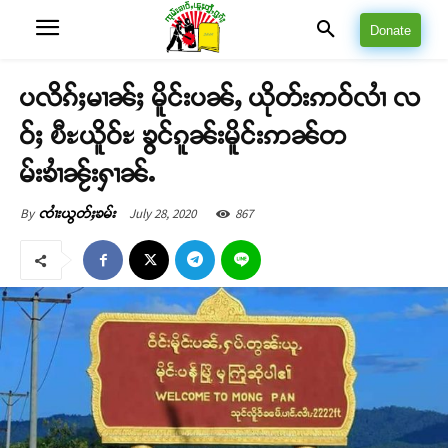
Donate
ပလိၵ်ႈမၢၼ်ႈ မိူင်းပၼ်ႇ ယိုတ်းဢဝ်လၢႆ လ
ဝ်ႈ ၿီႊယိူဝ်ႊ ၶွင်ၵူၼ်းမိူင်းဢၼ်တ
မ်းၶၢႆၼႂ်းႁၢၼ်ႉ
July 28, 2020
867
By
ၸၢႆးယွတ်ႈၶမ်း