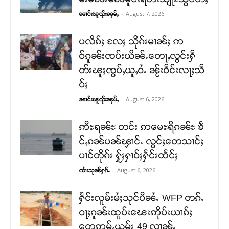
-
August 7, 2026
ၼၢင်းၽူၺ်းၼုမ်ႇ
ပလိၵ်ႈ လႄႈ သိုၵ်းမၢၼ်ႈ ဢ
ဝ်ၵူၼ်းၸပ်းယိၼ်ႉတေႃႇလွင်းႁဵ
တ်းၽူႈၸွပ်ႇယူႇဝႆႉ ၼႂ်းဝဵင်းလႃႈသဵ
ဝ်ႈ
-
August 6, 2026
ၼၢင်းၽူၺ်းၼုမ်ႇ
ဢီႊရၼ်ႊ တင်း ဢမေႊရိၵၼ်ႊ ၶဵ
င်ႇၵၼ်ပၼ်ၾၢင်ႉ လွင်ႈတေသၢင်ႈ
ပၢင်တိုၵ်း ႁႂ်ႈႁၢဝ်ႈႁႅင်းထႅင်ႈ
-
August 6, 2026
ၸၢႆးသုၼ်ႁၵ်ႉ
ႁႅင်းလူမ်းမႆႈသုင်ပီၼႆႉ WFP တၵ်ႉ
ဝႃႈၵူၼ်းထူပ်းၽေးဢိုပ်းယၢၵ်ႈ
တေဢမ်ႇယွမ်း 49 လၢၼ်ႉ