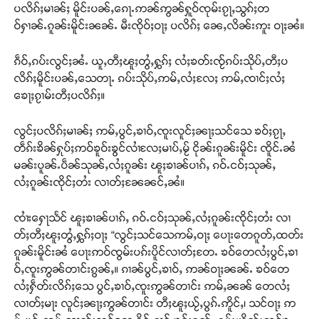
ပလိၵ်ႈမၢၼ်ႈ မိူင်းပၼ်ႇၵေႃႉဢၼ်ဢွၼ်ႁူဝ်ၸုမ်းၵႂႃႇသွၵ်ႈတ
ဝ်ႁၢၼ်ႉၵူၼ်းမိူင်းၼၼ်ႉ မီးၸိုဝ်ႈဝႃႈ ပလိၵ်ႈ ၼေႇလိၼ်းဢူး ဝႃႈၼႆ။
ၵဵဝ်ႇၵပ်းလွင်ႈၼႆႉ ယူႇတီႈၽူႈတွႆႇႁွၵ်ႈ လႆႈၶတ်းၸႂ်ၵပ်းသိုပ်ႇတီႈပ
လိၵ်ႈမိူင်းပၼ်ႇသေတႃႉ ၵပ်းသိုပ်ႇဢမ်ႇလႆႈလႄႈ ဢမ်ႇၸၢင်ႈလႆႈ
ၶေႃႈၵႂၢမ်းတီႈပလိၵ်ႈ။
လွင်ႈပလိၵ်ႈမၢၼ်ႈ ဢမ်ႇပွင်ႇၶၢဝ်ႇၸူးလူင်ႈၼႃႈသင်သေ ၶဝ်ႈၵႂႃႇ
တဵၵ်းၶိၼ်ႁုပ်ႈဢဝ်ၶူဝ်းၶွင်လၢႆလႄႈမၢပ်ႇမႂ် ငိုၼ်းၵူၼ်းမိူင်း ၸိူင်ႉၼႆ
မၼ်းပူၼ်ႉပဵၼ်သုၼ်ႇလႆႈၵူၼ်း ၽူႈၶၢၼ်ပၢၵ်ႇ ၵဝ်ႉငဝ်ႈသုၼ်ႇ
လႆႈၵူၼ်းၸိုင်ႈတႆး လၢတ်ႈၼႄၼင်ႇၼႆ။
ၸၢႆးႁေႃသႅင် ၽူႈၶၢၼ်ပၢၵ်ႇ ၵဝ်ႉငဝ်ႈသုၼ်ႇလႆႈၵူၼ်းၸိုင်ႈတႆး လၢ
တ်ႈတီႈၽူႈတွႆႇႁွၵ်ႈဝႃႈ “လွင်ႈသင်သေဢမ်ႇဝႃႈ ပေႃးတေၵူတ်ႇထတ်း
ၵူၼ်းမိူင်းၼႆ ပေႃးဢဝ်ၸွမ်းပၵ်းပိူင်လၢတ်ႈတႄႉ ၶဝ်တေလႆႈပွင်ႇၶၢ
ဝ်ႇၸူးဢွၼ်တၢင်းၵွၼ်ႇ။ ၵၢၼ်ပွင်ႇၶၢဝ်ႇ ဢၼ်ဝႃႈၼၼ်ႉ ၶဝ်တေ
လႆႈႁဵတ်းလိၵ်ႈသေ ပွင်ႇၶၢဝ်ႇၸူးဢွၼ်တၢင်း ဢမ်ႇၼၼ် တေလႆႈ
လၢတ်ႈမႃး လူင်ႈၼႃႈဢွၼ်တၢင်း တီႈၽူႈယႂ်ႇပွၵ်ႉဢိူင်ႇ၊ သင်ဝႃႈ ဢ