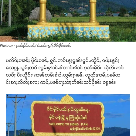
Photo by - ၵူၼ်းမိူင်းပၼ်ႇ/ ပၢႆႉၶဝ်ႈဢွၵ်ႇဝဵင်းမိူင်းပၼ်ႇ
ပလိၵ်ႈမၢၼ်ႈ မိူင်းပၼ်ႇ ႁွင်ႉဢဝ်ၽူႈၵွၼ်းပွၵ်ႉ/ဢိူင်ႇ ၵမ်ႈၽွင်ႈ
သေၵႂႃႇသွၵ်ႈတဝ် ၸွမ်းႁၢၼ်ႉၶၢႆတၢင်းၵိၼ် ၵူၼ်းမိူင်း၊ ယိုတ်းဢဝ်
လဝ်ႈ ၿီႊယိူဝ်ႊ ဢၼ်တမ်းၶၢႆဝႆႉၸွမ်းႁၢၼ်ႉ လူၺ်ႈဢမ်ႇပၼ်တ
င်းၵႄႈလိတ်ႈလႄႈ ဢမ်ႇပၼ်ၵႃႈသၢႆႈတႅၼ်းသင်ၶိုၼ်း ဝႃႈၼႆ။