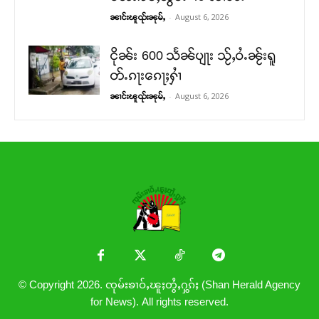
-
August 6, 2026
ၼၢင်းၽူၺ်းၼုမ်ႇ
ငိုၼ်း 600 သႅၼ်ပျႃး သႂ်ႇဝႆႉၼႂ်းရူ
တ်ႉၵႃးၵေႃႈႁၢႆ
-
August 6, 2026
ၼၢင်းၽူၺ်းၼုမ်ႇ
© Copyright 2026. ၸုမ်းၶၢဝ်ႇၽူႈတွႆႇႁွၵ်ႈ (Shan Herald Agency
for News). All rights reserved.