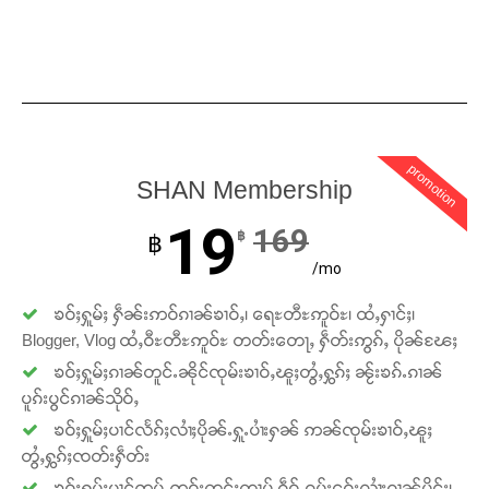
Support SHAN
တႃႇႁႂ်ႈသဵင်ၵၢင်ၸႂ်ၵူၼ်းမိူင်း ၵူႈတီႈၵူႈလႅၼ်ပေႃးတေၸွ
တ်ႇ တူဝ်ႈလုမ်ႈၾႃႉၼၼ်ႉ ၶဝ်ႈႁူမ်ႈၵမ်ႉထႅမ် ၸုမ်းၶၢ
ဝ်ႇၽူႈတွႆႇႁွၵ်ႈ လႆႈယူႇၶႃႈဢေႃႈ။
promotion
SHAN Membership
Donate Now
19
169
฿
฿
/mo
ၶဝ်ႈႁူမ်ႈ ႁဵၼ်းဢဝ်ၵၢၼ်ၶၢဝ်ႇ၊ ရေႊတီႊဢူဝ်ႊ၊ ထႆႇႁၢင်ႈ၊
Blogger, Vlog ထႆႇဝီႊတီႊဢူဝ်ႊ တတ်းတေႃႇ ႁဵတ်းဢွၵ်ႇ ပိုၼ်ၽႄႈ
ၶဝ်ႈႁူမ်ႈၵၢၼ်တူင်ႉၼိုင်ၸုမ်းၶၢဝ်ႇၽူႈတွႆႇႁွၵ်ႈ ၼႂ်းၶၵ်ႉၵၢၼ်
ပူၵ်းပွင်ၵၢၼ်သိုဝ်ႇ
ၶဝ်ႈႁူမ်ႈပၢင်လႅၵ်ႈလၢႆႈပိုၼ်ႉႁူႉပၢႆးႁၼ် ဢၼ်ၸုမ်းၶၢဝ်ႇၽူႈ
တွႆႇႁွၵ်ႈၸတ်းႁဵတ်း
ၶဝ်ႈႁူမ်ႈပၢင်ဢုပ်ႇဢူဝ်းတွင်ႈထၢမ် ၵဵဝ်ႇၵပ်းငဝ်းလၢႆးၵၢၼ်မိူင်း၊