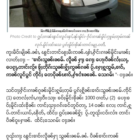
Photo Credit to ႁွင်ႈၵၢၼ်ၽွင်းလူင်ၾၢႆႇၼႂ်းမိူင်း-ႁႅင်းၵၢၼ်မိူင်းႁူမ်ႈတုမ်ဢၼ်
လုၵ်ႉမိူင်းထႆးသေ ပွၵ်ႈမိူဝ်းၶိုၼ်းတၢင်းမျႃႉဝတီႇ
ဢူးမဵဝ်းမျိၼ်ႉၼၢႆႇ ၽွင်းတၢင်ၽူႈမီးၸၼ်ႉၾၢႆႇႁႅင်းၵၢၼ်မိူင်းမၢၼ်ႈ
လၢတ်ႈဝႃႈ – “
ၶၢဝ်းသွၼ်းၼမ်ႉ လိူၼ် ႁႃႈ ၵေႃႈ
ပေႃးပဵၼ်လႆႈယႃႇ
ပေၵႂႃႇတၢင်းလႂ်။
ၶႂ်ႈတိုၵ်းသူၼ်းႁႂ်ႈဢွၼ်ၵၼ်
ပႂ်ႉႁႄႈႁူထွမ်ႇၶၢဝ်ႇ
ဢၼ်လူင်ပွင် ၸိုင်ႈ တေပိုၼ်ၽၢဝ်ႇႁၢႆးငၢႆးၼၼ်ႉ
သေၵမ်း
”- ဝႃႈၼႆ။
သင်ဝႃႈႁႅင်းၵၢၼ်ၵူၼ်းမိူင်းႁူမ်ႈတုမ် ပွၵ်ႈႁိူၼ်းၶၢဝ်းသွၼ်းၼမ်ႉၸိုင်
(1) တေလႆႈၸၢႆႇၵႃႈဝီႊသႃႊ ၶဝ်ႈမိူင်းၶိုၼ်း 1000 ဝၢတ်ႇ၊ (2) ပေႃးၶ
ဝ်ႈမိူင်းထႆးၶိုၼ်း ၸၢင်ႈၺႃးၵၵ်းၶင်တူဝ်တႃႇ 14 ဝၼ်း လႄႈ ၸၢင်ႇႁူ
ပ်ႉတၢင်းယၢပ်ႇၽိုတ်ႇ ထႅင်ႈ၊ ၵွပ်ႈၼၼ်ႁႂ်ႈ ပႂ်ႉတူၺ်းငဝ်းလၢႆး တၢင်း
ပဵၼ်ဝူႊႁၢၼ်ႉ ထႅင်ႈသေၵမ်း ဝႃႈၼႆ။
ၵူၺ်းၵႃႈ ၽွင်းၶၢဝ်းလိူၼ်ႁႃ သွၼ်းၼမ်ႉၼႆႉ ပဵၼ်ၶၢဝ်းဢၼ်