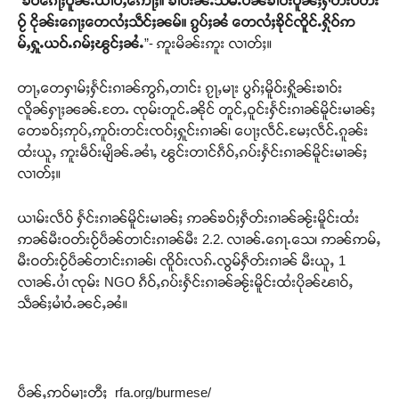
“
ၶဝ်ၵေႃႈဝူၼ်ႉယၢပ်ႇဢေႃႈ။
ၶၢဝ်းၼႆႉသမ်ႉပဵၼ်ၶၢဝ်းပိူၼ်ႈႁဵတ်းဝတ်း
ဝႂ်
ငိုၼ်းၵေႃႈတေလႆႈသဵင်ႈၼမ်။
ၵွပ်ႈၼႆ
တေလႆႈၶိုင်ၸိူင်ႉႁိုဝ်ဢ
မ်ႇႁူႉယဝ်ႉၵမ်ႈၽွင်ႈၼႆႉ
”- ဢူးမိၼ်းဢူး လၢတ်ႈ။
တႃႇတေႁၢမ်ႈႁႅင်းၵၢၼ်ဢွၵ်ႇတၢင်း ၵႂႃႇမႃး ပွၵ်ႈမိူဝ်းႁိူၼ်းၶၢဝ်း
လိူၼ်ႁႃႈၼၼ်ႉတႄႉ ၸုမ်းတူင်ႉၼိုင် တူင်ႇဝူင်းႁႅင်းၵၢၼ်မိူင်းမၢၼ်ႈ
တေၶဝ်ႈဢုပ်ႇဢူဝ်းတင်းၸဝ်ႈႁူင်းၵၢၼ်၊ ပေႃႈလဵင်ႉမႄႈလဵင်ႉၵူၼ်း
ထႆးယူႇ ဢူးမဵဝ်းမျိၼ်ႉၼၢႆႇ ၽွင်းတၢင်ၵဵဝ်ႇၵပ်းႁႅင်းၵၢၼ်မိူင်းမၢၼ်ႈ
လၢတ်ႈ။
ယၢမ်းလဵဝ် ႁႅင်းၵၢၼ်မိူင်းမၢၼ်ႈ ဢၼ်ၶဝ်ႈႁဵတ်းၵၢၼ်ၼႂ်းမိူင်းထႆး
ဢၼ်မီးဝတ်းဝႂ်ပဵၼ်တၢင်းၵၢၼ်မီး 2.2. လၢၼ်ႉၵေႃႉသေ၊ ဢၼ်ဢမ်ႇ
မီးဝတ်းဝႂ်ပဵၼ်တၢင်းၵၢၼ်၊ ၸိူဝ်းလၵ်ႉလွမ်ႁဵတ်းၵၢၼ် မီးယူႇ 1
လၢၼ်ႉပၢႆ ၸုမ်း NGO ၵဵဝ်ႇၵပ်းႁႅင်းၵၢၼ်ၼႂ်းမိူင်းထႆးပိုၼ်ၽၢဝ်ႇ
သဵၼ်ႈမၢႆဝႆႉၼင်ႇၼႆ။
ပဵၼ်ႇဢဝ်မႃးတီႈ rfa.org/burmese/