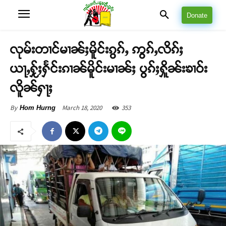
Donate
လုမ်းတၢင်မၢၼ်ႈမိူင်းၵွၵ်ႇ ဢွၵ်ႇလိၵ်ႈ
ယႃႇႁႂ်ႈႁႅင်းၵၢၼ်မိူင်းမၢၼ်ႈ ပွၵ်ႈႁိူၼ်းၶၢဝ်း
လိူၼ်ႁႃႈ
March 18, 2020
353
By
Hom Hurng