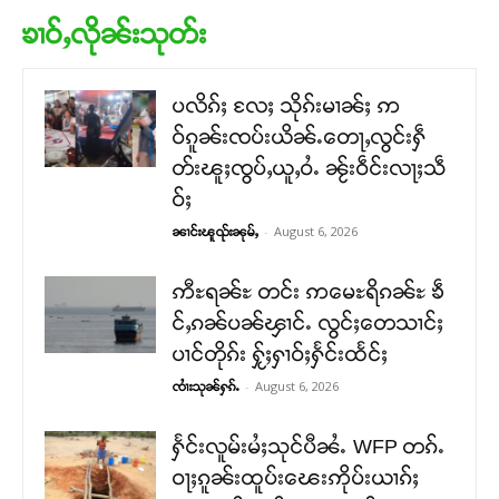
ၶၢဝ်ႇလိုၼ်းသုတ်း
ပလိၵ်ႈ လႄႈ သိုၵ်းမၢၼ်ႈ ဢ
ဝ်ၵူၼ်းၸပ်းယိၼ်ႉတေႃႇလွင်းႁဵ
တ်းၽူႈၸွပ်ႇယူႇဝႆႉ ၼႂ်းဝဵင်းလႃႈသဵ
ဝ်ႈ
-
August 6, 2026
ၼၢင်းၽူၺ်းၼုမ်ႇ
ဢီႊရၼ်ႊ တင်း ဢမေႊရိၵၼ်ႊ ၶဵ
င်ႇၵၼ်ပၼ်ၾၢင်ႉ လွင်ႈတေသၢင်ႈ
ပၢင်တိုၵ်း ႁႂ်ႈႁၢဝ်ႈႁႅင်းထႅင်ႈ
-
August 6, 2026
ၸၢႆးသုၼ်ႁၵ်ႉ
ႁႅင်းလူမ်းမႆႈသုင်ပီၼႆႉ WFP တၵ်ႉ
ဝႃႈၵူၼ်းထူပ်းၽေးဢိုပ်းယၢၵ်ႈ