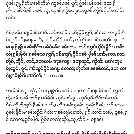
ၵူၼ်းၵႂႃႇႁဵတ်းၵၢၼ်တီႈၵႆ ဢွၼ်ၵၼ် ပွၵ်ႈႁိူၼ်းၽႂ်မၼ်းသေ ႁဵ
တ်းၵၢၼ် ၵိၼ် ၵၢၼ် လူႇ ဢုၼ်ႇၸႂ်ပေႃႈမႄႈၵူၼ်းၸိူဝ်းၵိုတ်းတၢင်း
လင်။
ၵဵဝ်ႇၵပ်းၶေႃႈပိုၼ်ၽၢဝ်ႇလုမ်းတၢင်မၢၼ်ႈမိူင်းၵွၵ်ႇၼႆသေ ဢူးမူဝ်းၵဵ
ဝ်း ႁူဝ်ပဝ်ႈၵေႃႇမတီႇ တူင်ႉၼိုင်သုၼ်ႇ လႆႈႁႅင်းၵၢၼ်လၢတ်ႈဝႃႈ – “
ပေႃးၶႂ်ႈႁႂ်ႈမၼ်းၶိုဝ်းယမ်ပဵၼ်ၵၢၼ်တႄႉ တင်းသွင်ၸိုင်ႈမိူင်း
တၵ်း
လႆႈႁူမ်ႈမိုဝ်း ၵၼ်သေ
ဢွၵ်ႇပၵ်းဢွၵ်ႇပိူင်ပၼ် ပိုၼ်ၽၢဝ်ႇတႄႉတႄႉ
တိူဝ်ႇတိူဝ်ႇ
ၸင်ႇတေယမ် ၶႃႈဢေႃႈ။
ပေႃးထုၵ်ႇ ဢိုတ်း ၽၵ်းတူၶ
ဝ်ႈဢွၵ်ႇ ဝူင်ႈၵၢင်သွင်မိူင်းၵေႃႈ တေလႆႈဢိုတ်း။
ၼၼ်ၸင်ႇတေ ၸၢ
င်ႈႁၢမ်ႈႁႅင်းၵၢၼ်လႆႈ
” – ဝႃႈၼႆ။
ဢူးမိၼ်းဢူး ၾၢႆႇပၢႆးပၺႃႁႅင်းၵၢၼ် ၵေႃႈလၢတ်ႈဝႃႈ မိူင်းထႆးတွၼ်ႈ
တႂ်ႈၵမ်ႈၼမ် တင်ႈဢဝ်မိူဝ်ႈ ၽုၵ်ႈၼႆႉၵႂႃႇ လူင်ပွင်ၸိုင်ႈထႆးသင်ႇ
ပိၵ်ႉဢိုတ်းႁူင်းႁဵၼ်း၊ ၵၢတ်ႇ၊ တီႈၵူၼ်းၶွၼ်ႈ၊ ၵူၼ်းၵိုၼ်းယဝ်ႉလႄႈ
ၵူၼ်းမိူင်းမၢၼ်ႈၸိူဝ်းႁဵတ်းၵၢၼ်ၸွမ်းၵၢတ်ႇ ႁူပ်ႉတၢင်းယၢပ်ႇ ဝူၼ်ႇၵႂ
င် တေလႆႈပွၵ်ႈမိူဝ်း ႁိုဝ်တေလႆႈသိုပ်ႇယူႇထႅင်ႈ- ဝႃႈၼႆ။