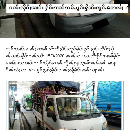
လုမ်းတၢင်ႇမၢၼ်ႈ ဢၼ်ပၵ်းတီႈဝဵင်းလူင်မိူင်းၵွၵ်ႇ(ၵုင်းထဵပ်ႈ) ပို
ၼ်ၽၢဝ်ႇမိူဝ်ႈဝၼ်းတီႈ 15/3/2020 ၼၼ်ႉဝႃႈ ယူႇတီႈႁႅင်းၵၢၼ်မိူင်း
မၢၼ်ႈသေ ၶၢဝ်းယၢမ်းလိုဝ်ႈၵၢၼ် လိူၼ်ႁႃႈသွၼ်းၼမ်ႉၼႆႉ ပေႃး
ပဵၼ်လႆႈ ယႃႇပေၽူမ်ႈပွၵ်ႈမိူဝ်းဝၢၼ်ႈၽႂ်မိူင်းမၼ်း ဝႃႈၼႆ။