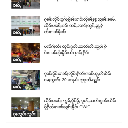
ၶၢဝ်ႇ
ၵူၼ်းၸိူဝ်းပွၵ်ႈႁိူၼ်းၶၢဝ်းလိူၼ်ႁႃႈသွၼ်းၼမ်ႉ
သိုၵ်းမၢၼ်ႈၵဝ်း ဢမ်ႇၸၢင်ႈဢွၵ်ႇၵႂႃႇႁဵ
တ်းၵၢၼ်ၶိုၼ်း
ၶၢဝ်ႇ
ပလိၵ်ႈထႆး လူင်းၵူတ်ႇထတ်းတီႉၺွပ်း ႁႅ
င်းၵၢၼ်ၼႂ်းမိူင်းထႆး ႁၢဝ်ႈႁႅင်း
ၶၢဝ်ႇ
ၵူၼ်းမိူင်းမၢၼ်ႈၸိူဝ်းႁဵတ်းၵၢၼ်ယူႇတီႈဝဵင်း
မႄႈသွတ်ႈ 20 ၵေႃႉပၢႆ ၺႃးတီႉၺွပ်း
ၶၢဝ်ႇ
သိုၵ်းမၢၼ်ႈ ဢွၵ်ႇပိူင်မႂ်ႇ ၵူတ်ႇထတ်းၵူၼ်းယိပ်း
ဝႂ်ႁဵတ်းၵၢၼ်ၼွၵ်ႈမိူင်း OWIC
ၵူႈလွင်ႈလွင်ႈ