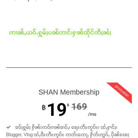
Support SHAN
ဢၢၼ်ႇယဝ်ႉႁူမ်ႈပၼ်တၢင်းႁၼ်ထိုင်တီႈၼႆႈ
တႃႇႁႂ်ႈသဵင်ၵၢင်ၸႂ်ၵူၼ်းမိူင်း ၵူႈတီႈၵူႈလႅၼ်ပေႃးတေၸွ
တ်ႇ တူဝ်ႈလုမ်ႈၾႃႉၼၼ်ႉ ၶဝ်ႈႁူမ်ႈၵမ်ႉထႅမ် ၸုမ်းၶၢ
ဝ်ႇၽူႈတွႆႇႁွၵ်ႈ လႆႈယူႇၶႃႈဢေႃႈ။
Donate Now
promotion
SHAN Membership
19
169
฿
฿
/mo
ၶဝ်ႈႁူမ်ႈ ႁဵၼ်းဢဝ်ၵၢၼ်ၶၢဝ်ႇ၊ ရေႊတီႊဢူဝ်ႊ၊ ထႆႇႁၢင်ႈ၊
Blogger, Vlog ထႆႇဝီႊတီႊဢူဝ်ႊ တတ်းတေႃႇ ႁဵတ်းဢွၵ်ႇ ပိုၼ်ၽႄႈ