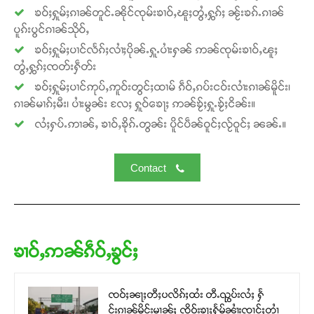
ၶဝ်ႈႁူမ်ႈၵၢၼ်တူင်ႉၼိုင်ၸုမ်းၶၢဝ်ႇၽူႈတွႆႇႁွၵ်ႈ ၼႂ်းၶၵ်ႉၵၢၼ်
ပူၵ်းပွင်ၵၢၼ်သိုဝ်ႇ
ၶဝ်ႈႁူမ်ႈပၢင်လႅၵ်ႈလၢႆႈပိုၼ်ႉႁူႉပၢႆးႁၼ် ဢၼ်ၸုမ်းၶၢဝ်ႇၽူႈ
တွႆႇႁွၵ်ႈၸတ်းႁဵတ်း
ၶဝ်ႈႁူမ်ႈပၢင်ဢုပ်ႇဢူဝ်းတွင်ႈထၢမ် ၵဵဝ်ႇၵပ်းငဝ်းလၢႆးၵၢၼ်မိူင်း၊
ၵၢၼ်မၢၵ်ႈမီး၊ ပၢႆးမွၼ်း လႄႈ ႁူဝ်ၶေႃႈ ဢၼ်ၶႂ်ႈႁူႉၶႂ်ႈငိၼ်း။
လႆႈႁပ်ႉဢၢၼ်ႇ ၶၢဝ်ႇၶိုၵ်ႉတွၼ်း ပိူင်ပဵၼ်ဝူင်ႈလႂ်ဝူင်ႈ ၼၼ်ႉ။
Contact
ၶၢဝ်ႇဢၼ်ၵဵဝ်ႇၶွင်ႈ
ၸဝ်ႈၼႃႈတီႈပလိၵ်ႈထႆး တီႉၺွပ်းလႆႈ ႁႅ
င်းၵၢၼ်မိူင်းမၢၼ်ႈ ၸိူဝ်းၶႃႈႁႅမ်ၼၢႆးၸၢင်ႈတၢႆ