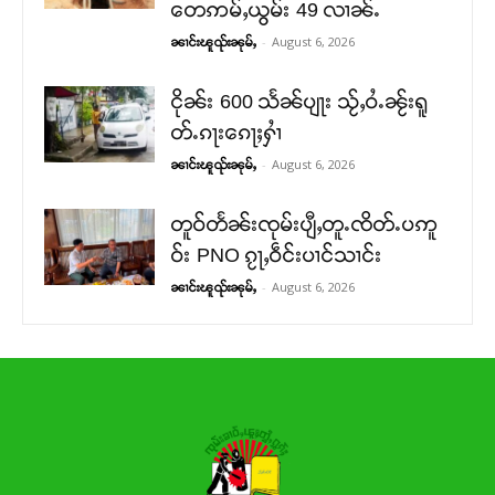
တေဢမ်ႇယွမ်း 49 လၢၼ်ႉ
-
August 6, 2026
ၼၢင်းၽူၺ်းၼုမ်ႇ
ငိုၼ်း 600 သႅၼ်ပျႃး သႂ်ႇဝႆႉၼႂ်းရူ
တ်ႉၵႃးၵေႃႈႁၢႆ
-
August 6, 2026
ၼၢင်းၽူၺ်းၼုမ်ႇ
တူဝ်တႅၼ်းၸုမ်းပျီႇတူႉၸိတ်ႉပဢူ
ဝ်း PNO ၵႂႃႇဝဵင်းပၢင်သၢင်း
-
August 6, 2026
ၼၢင်းၽူၺ်းၼုမ်ႇ