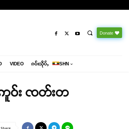
Donate
O
VIDEO
ၵပ်းသိုပ်ႇ
SHN
ပ်ႇဢူဝ်း ၸတ်းတ
Share