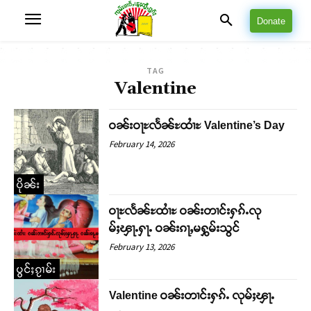
Donate
TAG
Valentine
ဝၼ်းဝႃႊလႅၼ်ႊထၢႆႊ Valentine’s Day
February 14, 2026
ပိုၼ်း
ဝႃႊလႅၼ်ႊထၢႆႊ ဝၼ်းတၢင်းႁၵ်ႉလု
မ်ႈၾႃႉႁႃႉ ဝၼ်းၵႃႇမႁွမ်းသွင်
February 13, 2026
ပွင်ႈၵႂၢမ်း
Valentine ဝၼ်းတၢင်းႁၵ်ႉ လုမ်ႈၾႃႉ