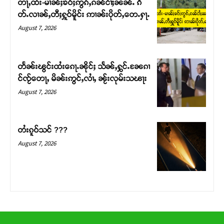
တႃႇထႆး-မၢၼ်ႈၶဝ်ႈဢွၵ်ႇၵၼ်ငၢႆႈၼၼ်ႉ ၵဵ
တ်ႇ တူဝ်ႈလုမ်ႈၾႃႉၼၼ်ႉ ၶဝ်ႈႁူမ်ႈၵမ်ႉထႅမ် ၸုမ်းၶၢ
တ်ႉလၢၼ်ႇတီႈႁူဝ်မိူင်း ဢၢၼ်းပိုတ်ႇတေႉႁႃႉ
ဝ်ႇၽူႈတွႆႇႁွၵ်ႈ လႆႈယူႇၶႃႈဢေႃႈ။
August 7, 2026
Donate Now
တႅၼ်းၽွင်းထႆးၵေႃႉၼိုင်ႈ သႅၼ်ႇႁွင်ႉၼႄၵၢ
င်ၸႂ်တေႃႇ မိၼ်းဢွင်ႇလၢႆႇ ၼႂ်းလုမ်းသၽႃး
August 7, 2026
တႆးၵူဝ်သင် ???
August 7, 2026