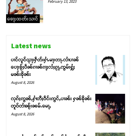
February 13, 2023
ၶေႃႈထတ်းသၢင်
Latest news
ပၢင်လူင်ၺႃးႁဵတ်းႁၢႆႉမႃးတႃႉလၢႆပၢၼ် ​​
ပေႃးၶႂ်ႈပဵၼ်ၵၢၼ်ၵႃႈလႆႈၵႂႃႇၸွမ်းႁွႆႈ
မၼ်းၶိုၼ်း
August 8, 2026
လုၵ်ႈဢွၼ်ႇႁၢႆတီႈဝဵင်းဢွင်ႇပၢၼ်း ႁၼ်ၶိုၼ်း
တူဝ်တၢႆၼႂ်းၼမ်ႉမေႃႇ
August 8, 2026
Support SHAN
တႃႇႁႂ်ႈသဵင်ၵၢင်ၸႂ်ၵူၼ်းမိူင်း ၵူႈတီႈၵူႈလႅၼ်ပေႃးတေၸွ