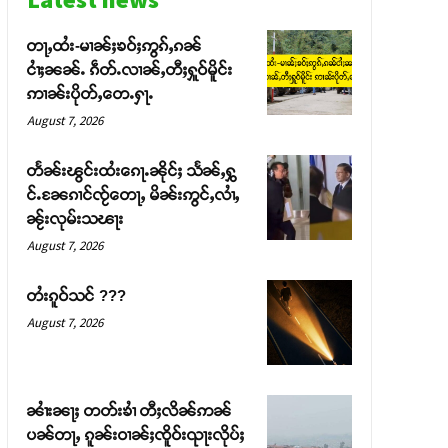
တႃႇထႆး-မၢၼ်ႈၶဝ်ႈဢွၵ်ႇၵၼ်
ငၢႆႈၼၼ်ႉ ၵဵတ်ႉလၢၼ်ႇတီႈႁူဝ်မိူင်း
ဢၢၼ်းပိုတ်ႇတေႉႁႃႉ
August 7, 2026
တႅၼ်းၽွင်းထႆးၵေႃႉၼိုင်ႈ သႅၼ်ႇႁွ
င်ႉၼႄၵၢင်ၸႂ်တေႃႇ မိၼ်းဢွင်ႇလၢႆႇ
ၼႂ်းလုမ်းသၽႃး
August 7, 2026
တႆးၵူဝ်သင် ???
August 7, 2026
ၼၢႆးၼႃႈ တတ်းၶၢႆ တီႈလိၼ်ဢၼ်
ပၼ်တႃႇ ၵူၼ်းဝၢၼ်ႈၸိူဝ်းၺႃးလိုပ်ႈ