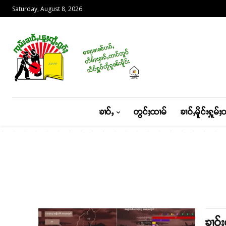
Saturday, August 8, 2026
ၶၢဝ်ႇ
တွင်ႈထၢမ်
ၶၢဝ်ႇမိူင်းႁူမ်ႈ
ၶၢဝ်