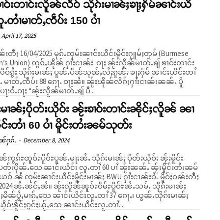
ၶၢဝ်းတၢင်းလိူၼ်လဵဝ် သိုၵ်းမၢၼ်ႈၶႃႈႁႅမ်ၼၢင်းယိ
လူႉတၢႆမၢတ်ႇၸဵပ်း 150 ပၢႆ
April 17, 2025
ဝၼ်းတီႈ 16/04/2025 မုၵ်ႉၸုမ်းၼၢင်းယိင်းမိူင်းႁူမ်ႈတုမ် (Burmese
s Union) ဢွၵ်ႇၽိုၼ် ႁၢႆးငၢၼ်း ဝႃႈ ၼႂ်းလိူၼ်မၢတ်ႉၶျ် ၶၢဝ်းတၢင်း
ဵဝ်ၵွႆး သိုၵ်းမၢၼ်ႈ ပူၼ်ႉပႅၼ်သုၼ်ႇလႆႈၵူၼ်း ၶႃႈႁႅမ် ၼၢင်းယိင်းတၢႆ
ႇၸဵပ်း 88 ၵေႃႉ ဝႃႈၼႆ။ ၼႂ်းၽိုၼ်လိၵ်ႈႁၢႆးငၢၼ်းၼၼ်ႉ ပိူ
ႃးဝႆႉဝႃႈ “ၼႂ်းလိူၼ်မၢတ်ႉၶျ် ပီ...
်းမၢၼ်ႈပိုတ်းယိုဝ်း ၼႂ်းၶၢဝ်းတၢင်းၼိုင်ႈလိူၼ် ၼၢ
ိင်းတၢႆ 60 ပၢႆ မိူင်းတႆးၼမ်သုတ်း
ၼ်ႁၵ်ႉ
-
December 8, 2024
ၼ်ဢွၵ်ႊထူဝ်ႊပိူဝ်ႊပူၼ်ႉမႃးၼႆႉ သိုၵ်းမၢၼ်ႈ ပိုတ်းယိုဝ်း ၼႂ်းမိူင်း
တ်းပိုၼ်ႉသေ ၼၢင်းယိင်း လူႉတၢႆ 60 ပၢႆ ၼႂ်းၼၼ်ႉ ၼႂ်းမိူင်းတႆးၼမ်
ဝ်ႉၼႆ ၸုမ်းၼၢင်းယိင်းမိူင်းမၢၼ်ႈ BWU ႁၢႆးငၢၼ်းဝႆႉ မိူဝ်ႈဝၼ်းတီႈ
ႇၼႆ။ ၼႂ်းလိူၼ်ၼူဝ်ႊဝႅမ်ႊပိူဝ်ႊၼႆႉသမ်ႉ သိုၵ်းမၢၼ်ႈ
ူင်ႈမိၼ်ပွႆႇမၢၵ်ႇသေ ၼၢင်းယိင်းလူႉတၢႆ 37 ၵေႃႉ၊ ယွၼ်ႉသိုၵ်းမၢၼ်ႈ
ိုဝ်းၶိူင်ႈၵွင်ႈယႂ်ႇသေ ၼၢင်းယိင်းလူႉတၢႆ...