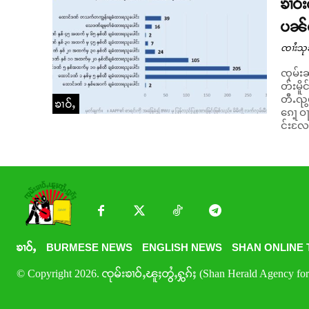
ၶၢဝ်
ပၼ်တ
ၸၢႆးသု
ၸုမ်းၼ
တ်းမိူ
တီႉၺွပ
ၶၢဝ်ႇ
ၵေႃ့ ဝႃႈၼႆ။ ၵမ်ႈၼမ် ၺႃးပၼ်တၢမ်ႇၶွၵ်ႈ 
င်းလႄႈ
ၶၢဝ်ႇ
BURMESE NEWS
ENGLISH NEWS
SHAN ONLINE 
© Copyright 2026. ၸုမ်းၶၢဝ်ႇၽူႈတွႆႇႁွၵ်ႈ (Shan Herald Agency for 