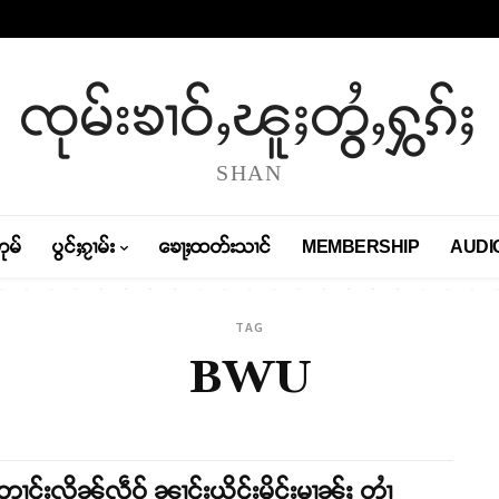
ၸုမ်းၶၢဝ်ႇၽူႈတွႆႇႁွၵ်ႈ
SHAN
တုမ်
ပွင်ႈၵႂၢမ်း
ၶေႃႈထတ်းသၢင်
MEMBERSHIP
AUDI
TAG
BWU
းတၢင်းလိူၼ်လဵဝ် ၼၢင်းယိင်းမိူင်းမၢၼ်ႈ တၢႆ