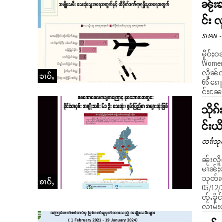
ၼႂ်း
င်း 
SHAN
-
မိူဝ်ႈ
Women’
လိူၼ်လ
ၶၢဝ်ႇ
66 ၵေႃႉ မၢတ်
င်းၼႄပ
သိုၵ
င်းယ
ၸၢႆးသု
ၼႂ်းလိူ
မၢၼ်ႈပ
သုတ်းယ
ၶၢဝ်ႇ
05/12/2024 ၼႆႉၼင်
ၸႂ်ႉၶိ
လၢမ်းယ