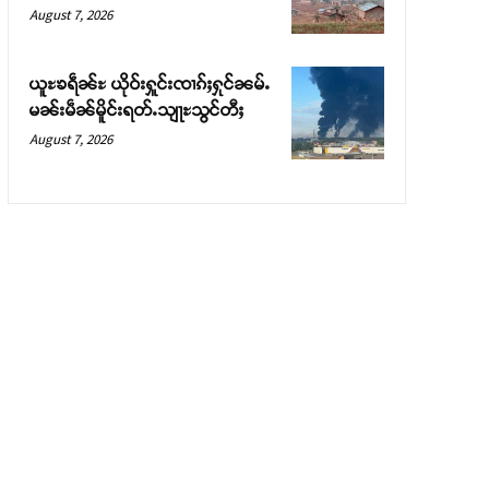
August 7, 2026
ယူႊၶရဵၼ်ႊ ယိုဝ်းႁူင်းၸၢၵ်ႈႁုင်ၼမ်ႉ
မၼ်းမဵၼ်မိူင်းရတ်ႉသျႃႊသွင်တီႈ
August 7, 2026