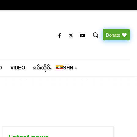
Donate
O
VIDEO
ၵပ်းသိုပ်ႇ
SHN
Latest news