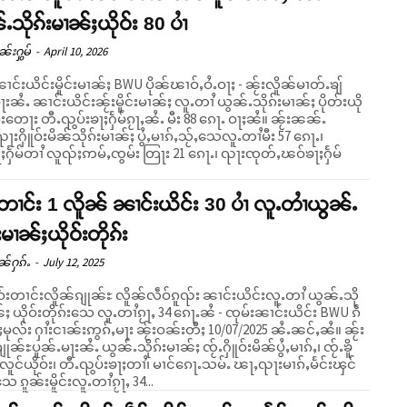
ႉသိုၵ်းမၢၼ်ႈယိုဝ်း 80 ပၢႆ
ၼ်းႁွမ်
-
April 10, 2026
ၢင်းယိင်းမိူင်းမၢၼ်ႈ BWU ပိုၼ်ၽၢဝ်ႇဝႆႉဝႃႈ - ၼႂ်းလိူၼ်မၢတ်ႉၶျ်
ႃးၼႆႉ ၼၢင်းယိင်းၼႂ်းမိူင်းမၢၼ်ႈ လူႉတၢႆ ယွၼ်ႉသိုၵ်းမၢၼ်ႈ ပိုတ်းယို
်းတေႃး တီႉၺွပ်းၶႃႈႁႅမ်ၵႂႃႇၼႆႉ မီး 88 ၵေႃႉ ဝႃႈၼႆ။ ၼႂ်းၼၼ်ႉ
ႁိူဝ်းမိၼ်သိုၵ်းမၢၼ်ႈ ပွႆႇမၢၵ်ႇသႂ်ႇသေလူႉတၢႆမီး 57 ၵေႃႉ၊
ႈႁႅမ်တၢႆ လူၺ်ႈဢမ်ႇၸွမ်း တြႃး 21 ၵေႃႉ၊ ၺႃးၸုတ်ႇၽဝ်ၶႃႈႁႅမ်
းတၢင်း 1 လိူၼ် ၼၢင်းယိင်း 30 ပၢႆ လူႉတၢႆယွၼ်ႉ
းမၢၼ်ႈယိုဝ်းတိုၵ်း
ၼ်ႁၵ်ႉ
-
July 12, 2025
ဝ်းတၢင်းလိူၼ်ၵျုၼ်ႊ လိူၼ်လဵဝ်ၵူၺ်း ၼၢင်းယိင်းလူႉတၢႆ ယွၼ်ႉသို
်ႈ ယိုဝ်းတိုၵ်းသေ လူႉတၢႆၵႂႃႇ 34 ၵေႃႉၼႆ - ၸုမ်းၼၢင်းယိင်း BWU ၵဵ
ႈမုလ်း ႁၢႆးငၢၼ်းဢွၵ်ႇမႃး ၼႂ်းဝၼ်းတီႈ 10/07/2025 ၼႆႉၼင်ႇၼႆ။ ၼႂ်း
ျုၼ်ႊပူၼ်ႉမႃးၼႆႉ ယွၼ်ႉသိုၵ်းမၢၼ်ႈ ၸႂ်ႉႁိူဝ်းမိၼ်ပွႆႇမၢၵ်ႇ၊ ၸႂ်ႉၶိူ
်ႈလူင်ယိုဝ်း၊ တီႉၺွပ်းၶႃႈတၢႆ၊ မၢင်ၵေႃႉသမ်ႉ ၽႃႇၺႃးမၢၵ်ႇမႅင်းၾင်
 ၵူၼ်းမိူင်းလူႉတၢႆၵႂႃႇ 34...