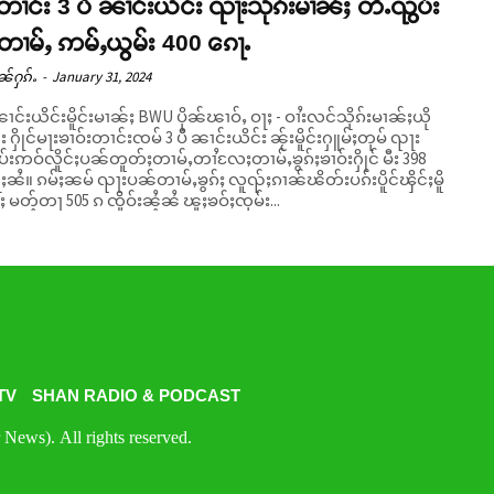
းတၢင်း 3 ပီ ၼၢင်းယိင်း ၺႃးသိုၵ်းမၢၼ်ႈ တီႉၺွပ်း
ၢမ်ႇ ဢမ်ႇယွမ်း 400 ၵေႃႉ
ၼ်ႁၵ်ႉ
-
January 31, 2024
ၢင်းယိင်းမိူင်းမၢၼ်ႈ BWU ပိုၼ်ၽၢဝ်ႇ ဝႃႈ - ဝၢႆးလင်သိုၵ်းမၢၼ်ႈယို
င်း ႁိုင်မႃးၶၢဝ်းတၢင်းၸမ် 3 ပီ ၼၢင်းယိင်း ၼႂ်းမိူင်းႁူမ်ႈတုမ် ၺႃး
်းဢဝ်လိူင်ႈပၼ်တူတ်ႈတၢမ်ႇတၢႆလႄႈတၢမ်ႇၶွၵ်ႈၶၢဝ်းႁိုင် မီး 398
လူၺ်ႈၵၢၼ်ၽိတ်းပၵ်းပိူင်ၾိင်ႈမိူ
 မတ့်တႃ 505 ၵ ၸိူဝ်းၼႆ့ၼႆ ၽူႈၶဝ်ႈၸုမ်း...
TV
SHAN RADIO & PODCAST
News). All rights reserved.