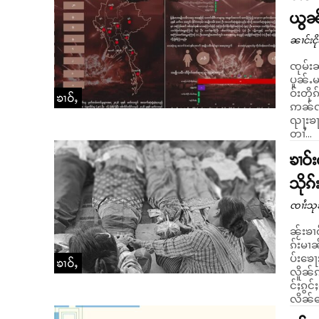
ယွၼ်
ၼၢင်းငို
ၸုမ်းၼ
ပူၼ်ႉမ
ဝ်းတိုၵ
ၶၢဝ်ႇ
ဢၼ်ၺႃး
ၺႃးၶႃ
တၢႆ...
ၶၢဝ်
သိုၵ်
ၸၢႆးသု
ၼႂ်းၶၢ
ၵ်းမၢၼ
ပ်းၶေႃ
ၶၢဝ်ႇ
လိူၼ်ၵ
င်ႈၵွင
လိၼ်သေ