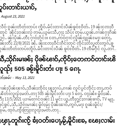
ထူပ်းတၢင်းယၢပ်ႇ
August 23, 2021
ဵဝ် ၵူၼ်းတိတ်းၸပ်း ၸိူဝ်ႉမႅင်းတၢင်းပဵၼ်ၶူဝ်ႊဝိတ်ႉ 19 ၼႂ်းၸႄႈဝဵ
်းတုင် ၼိုင်ႈဝၼ်းလႂ် ဢမ်ႇယွမ်းသီႇႁႃႈ သိပ်း တုမ်ႉယွၼ်ႉၵၢၼ်ႁႃၵိၼ်
ႂ်းပိုၼ်ႉတီႈ ႁၢဝ်ႈႁႅင်း။ တႄႇဢဝ်ႁၢင်လိူၼ်ၵျုၼ်ႊမႃး တေႃႇ
ဝၼ်းတီႈ 22/8/2021 ၼႆႉ ၼႂ်းၸႄႈဝဵင်းၵဵင်းတုင် ၸိုင်ႈတႆးပွတ်းဢွၵ်ႇၶူ
း ၵူၼ်းတိတ်းၸပ်းၸိူဝ်ႉမႅင်းတၢင်းပဵၼ် ၶူဝ်ႊဝိတ်ႉ 19 ၸဵမ်ႁဵင် လူႉတၢႆ...
ႇသီႇသိုၵ်းမၢၼ်ႈ ပိုၼ်ၽၢဝ်ႇၸိုဝ်ႈတေဢဝ်တၢင်းၽိ
ူၺ်ႈ 505 ၼႂ်းမိူင်းတႆး ပႃး 5 ၵေႃႉ
တ်ႈၶမ်း
-
May 13, 2021
မၢၼ်ႈပိုၼ်ၽၢဝ်ႇသဵၼ်ႈၸိုဝ်ႈ ၽူႈႁၢပ်ႇၵၢၼ် လူင်ပွင်ၸိုင်ႈ တႃႇဢဝ်
တ်းလူၺ်ႈမတ်ႉတႃ 505 ၼႂ်းမိူင်းတႆး ပႃး 5 ၵေႃႉ ဝႃႈၼႆ။ မိူဝ်ႈၼႆႉ
ႈ 13/5/2021 ယၢမ်းၵၢင်ဝၼ်း 11 မူင်း ယူႇတီႈႁွင်ႈၵၢၼ်ၶၢဝ်ႇ TV မျႃႉ
င်ၶွင်ႇသီႇသိုၵ်းမၢၼ်ႈ မိူၵ်ႈမႂ်ႈ ပိုၼ်ၽၢဝ်ႇဢွၵ်ႇမႃး ၵူၼ်းမိူင်း/
ုမ်ႇ ထုၵ်ႇၸွႆးတြႃးလူၺ်ႈမတ်ႉတႃ...
ႈၾႃႉတူၵ်းၸႂ် ၶႆႈဝတ်းပေႃႇမႂ်ႇမိူင်းၶႄႇ ၽႄႈလၢမ်း