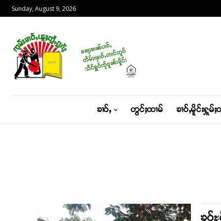
Sunday, August 9, 2026
ၶၢဝ်ႇ
တွင်ႈထၢမ်
ၶၢဝ်ႇမိူင်းႁူမ်ႈ
ၶူဝ်ႊ