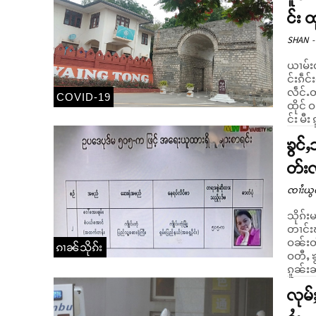
င်း 
SHAN
-
ယၢမ်းလ
င်းၵဵင
လဵင်ႉတွင်ႉ ၼ
COVID-19
ထိုင် 
င်း မီ
ၶွင်
တ်းလ
ၸၢႆးယွ
သိုၵ်း
တၢင်းၽိ
ဝၼ်းတီ
ၵၢၼ်သိုၵ်း
ဝတီႇ ၶွ
ၵူၼ်းၼ
လုမ်