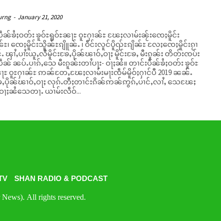
urng
-
January 21, 2020
ဵၼ်ၶႆႈဝတ်း ၶူဝ်ႊရူဝ်ႊၼႃႊ ဝူႊႁၢၼ်ႊ ၽႄႈလၢမ်းၼႂ်းၸေႈမိူင်း
်ႊ၊ ၸေႈမိူင်းသိူၼ်ႊၵျိူၼ်ႉ ၊ ဝဵင်းလူင်ပိူၺ်ႊၵျိၼ်ႊ လႄႈၸေႈမိူင်းၵႂၢ
်ႉ ၾၢႆႇပၢႆးယူႇလီမိူင်းၶႄႇပိုၼ်ၽၢဝ်ႇဝႃႈ မိူင်းၶႄႇ မီးၵူၼ်း တိတ်းၸပ်း
် ၼပ်ႉပၢၵ်ႇသေ မီးၵူၼ်းတၢႆပႃး- ဝႃႈၼႆ။ တၢင်းပဵၼ်ၶႆႈဝတ်း ၶူဝ်ႊ
ၼႃႊ ဝူႊႁၢၼ်ႊ ဢၼ်တႄႇၽႄႈလၢမ်းမႃးၸဵမ်မိူဝ်ႈႁၢင်ပီ 2019 ၼၼ်ႉ
ႄႇပိုၼ်ၽၢဝ်ႇဝႃႈ လုၵ်ႉတီႈတၢင်းၵိၼ်ဢၼ်ဢွၵ်ႇပၢင်ႇလၢႆႇ သေၽႄႈ
းဝႃႈၼႆသေတႃႉ ယၢမ်းလဵဝ်...
TV
SHAN RADIO & PODCAST
News). All rights reserved.