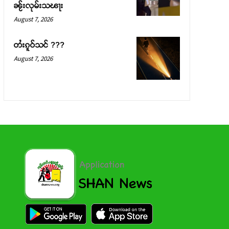
ၼႂ်းလုမ်းသၽႃး
August 7, 2026
တႆးၵူဝ်သင် ???
August 7, 2026