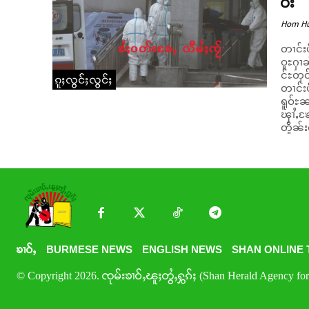
ဝႆး
Hom H
တၢင်းပ
ဝူႊႁၢၼ
င်ႊတုင
ၵူႈလွင်ႈလွင်ႈ
တၢင်းပဵၼ
ရူဝ်ႊ
ၾၢႆႇၶ
တိူၼ်
ၶၢဝ်ႇ
BURMESE NEWS
ENGLISH NEWS
SHAN ONLINE 
© Copyright 2026. ၸုမ်းၶၢဝ်ႇၽူႈတွႆႇႁွၵ်ႈ (Shan Herald Agency for 