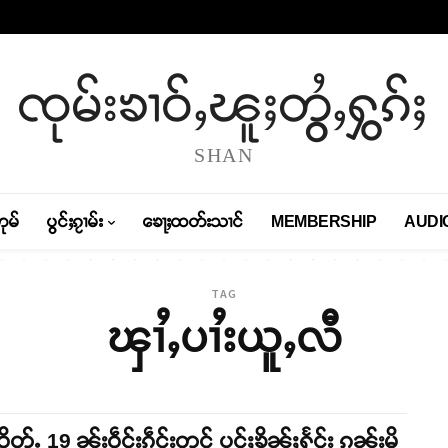
ၸုမ်းၶၢဝ်ႇၽူႈတွႆႇႁွၵ်ႈ
SHAN
တုမ်
ပွင်ႈၵႂၢမ်း
ၶေႃႈထတ်းသၢင်
MEMBERSHIP
AUDI
TAG
ၾၢႆႇပၢႆးယူႇလီ
ဝိတ်ႉ 19 ၼႂ်းဝဵင်းၵဵင်းတုင် ပုင်ႈၶိုၼ်ႈႁႅင်း ၵူၼ်းမိူ