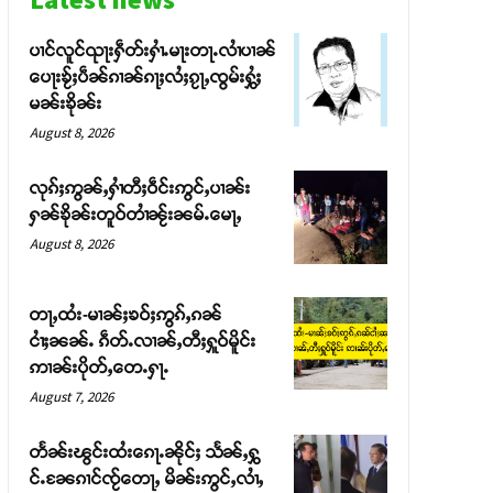
ပၢင်လူင်ၺႃးႁဵတ်းႁၢႆႉမႃးတႃႉလၢႆပၢၼ် ​​
ပေႃးၶႂ်ႈပဵၼ်ၵၢၼ်ၵႃႈလႆႈၵႂႃႇၸွမ်းႁွႆႈ
မၼ်းၶိုၼ်း
August 8, 2026
လုၵ်ႈဢွၼ်ႇႁၢႆတီႈဝဵင်းဢွင်ႇပၢၼ်း
ႁၼ်ၶိုၼ်းတူဝ်တၢႆၼႂ်းၼမ်ႉမေႃႇ
August 8, 2026
တႃႇထႆး-မၢၼ်ႈၶဝ်ႈဢွၵ်ႇၵၼ်
ငၢႆႈၼၼ်ႉ ၵဵတ်ႉလၢၼ်ႇတီႈႁူဝ်မိူင်း
ဢၢၼ်းပိုတ်ႇတေႉႁႃႉ
August 7, 2026
တႅၼ်းၽွင်းထႆးၵေႃႉၼိုင်ႈ သႅၼ်ႇႁွ
င်ႉၼႄၵၢင်ၸႂ်တေႃႇ မိၼ်းဢွင်ႇလၢႆႇ