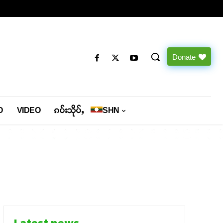
Donate
O
VIDEO
ၵပ်းသိုပ်ႇ
SHN
Latest news