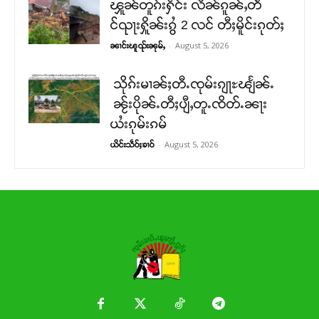
ၾူၼ်တူၵ်းႁႅင်း လိၼ်ၵူၼ်ႇတဵ
င်ၺႃးႁိူၼ်းၵွႆ 2 လင် တီႈမိူင်းၵုတ်ႈ
-
August 5, 2026
ၼၢင်းၽူၺ်းၼုမ်ႇ
သိုၵ်းမၢၼ်ႈတီႉၸုမ်းၵျႃႊၽျႅၼ်ႉ
ၼႂ်းပိုၼ်ႉတီႈပျီႇတူႉၸိတ်ႉၼႃး
ယႆးၵုမ်းၵမ်
-
August 5, 2026
ယိင်းသဵဝ်ႈၶၢဝ်