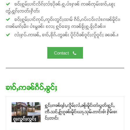
ၶဝ်ႈႁူမ်ႈပၢင်လႅၵ်ႈလၢႆႈပိုၼ်ႉႁူႉပၢႆးႁၼ် ဢၼ်ၸုမ်းၶၢဝ်ႇၽူႈ
တွႆႇႁွၵ်ႈၸတ်းႁဵတ်း
ၶဝ်ႈႁူမ်ႈပၢင်ဢုပ်ႇဢူဝ်းတွင်ႈထၢမ် ၵဵဝ်ႇၵပ်းငဝ်းလၢႆးၵၢၼ်မိူင်း၊
ၵၢၼ်မၢၵ်ႈမီး၊ ပၢႆးမွၼ်း လႄႈ ႁူဝ်ၶေႃႈ ဢၼ်ၶႂ်ႈႁူႉၶႂ်ႈငိၼ်း။
လႆႈႁပ်ႉဢၢၼ်ႇ ၶၢဝ်ႇၶိုၵ်ႉတွၼ်း ပိူင်ပဵၼ်ဝူင်ႈလႂ်ဝူင်ႈ ၼၼ်ႉ။
Contact
ၶၢဝ်ႇဢၼ်ၵဵဝ်ႇၶွင်ႈ
ႁွင်ႈၵၢၼ်ၾၢႆႇလိူမ်ႈလႆႇၼႂ်းမိူင်းတႆးပွတ်းႁွင်ႇ
ၸီႉသင်ႇႁႂ်ႈၵူၼ်းမိူင်းယႃႉသုမ်ႉတၢင်းၶၢႆ ႁိမ်းၶၢ
င်ႈတၢင်း
ၵူႈလွင်ႈလွင်ႈ