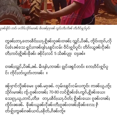
ၵူၼ်းမိူင်း တင်း ပလိၵ်ႈသိုၵ်းမၢၼ်ႈ မီးပၼ်ႁႃၵၼ် လွင်ႈတီႈလိၼ် တီႈဝဵင်းႁူဝ်ပူင်း
တွၼ်ႈတႃႇတေၽဵဝ်ႈယႃႉႁိူၼ်းၵူၼ်းဝၢၼ်ႈ ၺွင်ႇပိၼ်ႇ ၸိူဝ်းထုၵ်ႇလို
ပ်ႈၶၢႆႉၼႆသေ ႁွင်ႈၵၢၼ်ၾၢႆႇၽွင်းငမ်း ဝဵင်းႁူဝ်ပူင်း တဵၵ်းယွၼ်းငိုၼ်း
တီႈၸဝ်ႈႁိူၼ်းၶိုၼ်း ၼိုင်ႈလင် 5 သႅၼ်ပျႃး ဝႃႈၼႆ။
ဝၢၼ်ႈၺွင်ႇပိၼ်ႇၼႆႉ မီးၾၢႆႇၸၢၼ်း ၵျွင်းၼွင်တဝ်း ၸႄႈဝဵင်းႁူဝ်ပူ
င်း ၸိုင်ႈတႆးပွတ်းၸၢၼ်း ။
ၼႂ်းႁၢင်လိူၼ်မေႊ ပူၼ်ႉမႃးၼႆႉ လုမ်းၽွင်းငမ်းပဢူဝ်း ဢၼ်ယူႇတႂ်ႈ
သိုၵ်းမၢၼ်ႈ ၸႂ်ႉၵူၼ်းဝၢၼ်ႈ 70-80 လင်ႁိူၼ်းၶၢႆႉဢွၵ်ႇႁိူၼ်းယေး
သေၵႂႃႇယူႇတၢင်ႇတီႈ။ တႃႇၽဵဝ်ႈယႃႉပႅတ်ႈ ႁိူၼ်းယေး ၵူၼ်းဝၢၼ်ႈ
ၸိူဝ်းၼၼ်ႉ ၶိုၼ်းယွၼ်းငိုၼ်းတီႈၵူၼ်းဝၢၼ်ႈၶိုၼ်းလႄႈ ႁဵ
တ်းႁႂ်ႈဢွၼ်ၵၼ်ယၢပ်ႇၽိုတ်ႇၵိၼ်းၸႂ်။