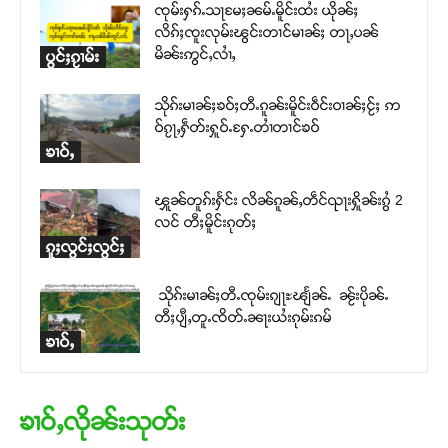
ၸုမ်းႁၵ်ႉသႃမႄႈၼမ်ႉမိူင်းထႆး ယိုၼ်ႈ
လိၵ်ႈၸူးလုမ်းၽွင်းတၢင်မၢၼ်ႈ တႃႇပၼ်
မိၼ်းဢွင်ႇလၢႆႇ
ပွင်ႈၵႂၢမ်း
သိုၵ်းမၢၼ်ႈၶဝ်ႈတီႉၵူၼ်းမိူင်းဝဵင်းဝၢၼ်ႈငႂ်ႈ ဢ
ဝ်ၵႂႃႇႁဵတ်းႁူဝ်ႉႁႄႉတၢႆတၢင်ၶဝ်
ၶၢဝ်ႇ
ၾူၼ်တူၵ်းႁႅင်း လိၼ်ၵူၼ်ႇတဵင်ၺႃးႁိူၼ်းၵွႆ 2
လင် တီႈမိူင်းၵုတ်ႈ
ၵူႈလွင်ႈလွင်ႈ
သိုၵ်းမၢၼ်ႈတီႉၸုမ်းၵျႃႊၽျႅၼ်ႉ ၼႂ်းပိုၼ်ႉ
တီႈပျီႇတူႉၸိတ်ႉၼႃးယႆးၵုမ်းၵမ်
ၶၢဝ်ႇ
ၶၢဝ်ႇလိုၼ်းသုတ်း