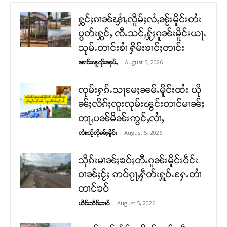
ႁွင်ႈၵၢၼ်ၾၢႆႇလိူမ်ႈလႆႇၼႂ်းမိူင်းတႆး
ပွတ်းႁွင်ႇ ၸီႉသင်ႇႁႂ်ႈၵူၼ်းမိူင်းယႃႉ
သုမ်ႉတၢင်းၶၢႆ ႁိမ်းၶၢင်ႈတၢင်း
-
August 5, 2026
ၼၢင်းၽူၺ်းၼုမ်ႇ
ၸုမ်းႁၵ်ႉသႃမႄႈၼမ်ႉမိူင်းထႆး ယို
ၼ်ႈလိၵ်ႈၸူးလုမ်းၽွင်းတၢင်မၢၼ်ႈ
တႃႇပၼ်မိၼ်းဢွင်ႇလၢႆႇ
-
August 5, 2026
ၸၢႆးသႂ်ၸိုၼ်ႈမိူင်း
သိုၵ်းမၢၼ်ႈၶဝ်ႈတီႉၵူၼ်းမိူင်းဝဵင်း
ဝၢၼ်ႈငႂ်ႈ ဢဝ်ၵႂႃႇႁဵတ်းႁူဝ်ႉႁႄႉတၢႆ
တၢင်ၶဝ်
-
August 5, 2026
ယိင်းသဵဝ်ႈၶၢဝ်