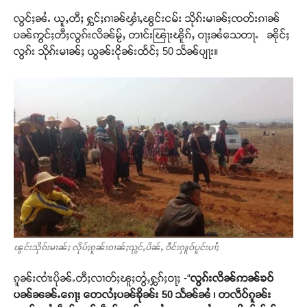
လွင်ႈၼႆႉ ယူႇတီႈ ႁွင်ႈၵၢၼ်ၾၢႆႇၽွင်းငမ်း သိုၵ်းမၢၼ်ႈၸတ်းၵၢၼ်
ပၼ်ဢွင်ႈတီႈလွၵ်းလိၼ်မႂ်ႇ တၢင်းၽြႃးၽိူၵ်ႇ ဝႃႈၼႆသေတႃႉ ၼိုင်ႈ
လွၵ်း သိုၵ်းမၢၼ်ႈ ယွၼ်းငိုၼ်းထႅင်ႈ 50 သႅၼ်ပျႃး။
ၽွင်းသိုၵ်းမၢၼ်ႈ လိုပ်ႈၵူၼ်းဝၢၼ်ႈၺွင်ႇပိၼ်ႇ ဝဵင်းႁူဝ်ပူင်းပၢႆႈ
ၵူၼ်းၸၢႆးပိုၼ်ႉတီႈလၢတ်ႈၽူႈတွႆႇႁွၵ်ႈဝႃႈ -“
လွၵ်းလိၼ်ဢၼ်ၶဝ်
ပၼ်ၼၼ်ႉၵေႃႈ တေလႆႈပၼ်ၶိုၼ်း 50 သႅၼ်ၼႆ ၊ တလဵဝ်ၵူၼ်း