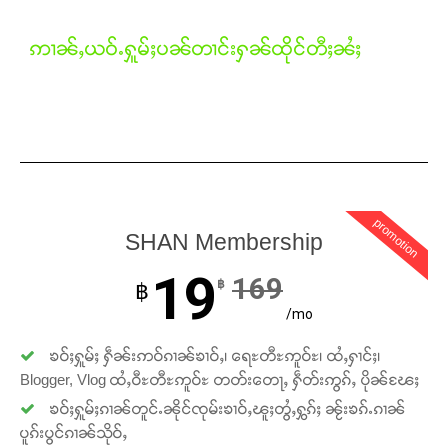
ဢၢၼ်ႇယဝ်ႉႁူမ်ႈပၼ်တၢင်းႁၼ်ထိုင်တီႈၼႆႈ
Support SHAN
တႃႇႁႂ်ႈသဵင်ၵၢင်ၸႂ်ၵူၼ်းမိူင်း ၵူႈတီႈၵူႈလႅၼ်ပေႃးတေၸွ
တ်ႇ တူဝ်ႈလုမ်ႈၾႃႉၼၼ်ႉ ၶဝ်ႈႁူမ်ႈၵမ်ႉထႅမ် ၸုမ်းၶၢ
ဝ်ႇၽူႈတွႆႇႁွၵ်ႈ လႆႈယူႇၶႃႈဢေႃႈ။
promotion
Donate Now
SHAN Membership
19
169
฿
฿
/mo
ၶဝ်ႈႁူမ်ႈ ႁဵၼ်းဢဝ်ၵၢၼ်ၶၢဝ်ႇ၊ ရေႊတီႊဢူဝ်ႊ၊ ထႆႇႁၢင်ႈ၊
Blogger, Vlog ထႆႇဝီႊတီႊဢူဝ်ႊ တတ်းတေႃႇ ႁဵတ်းဢွၵ်ႇ ပိုၼ်ၽႄႈ
ၶဝ်ႈႁူမ်ႈၵၢၼ်တူင်ႉၼိုင်ၸုမ်းၶၢဝ်ႇၽူႈတွႆႇႁွၵ်ႈ ၼႂ်းၶၵ်ႉၵၢၼ်
ပူၵ်းပွင်ၵၢၼ်သိုဝ်ႇ