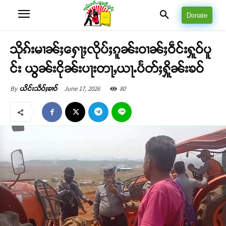
Donate
သိုၵ်းမၢၼ်ႈႁေႃႈလိုပ်ႈၵူၼ်းဝၢၼ်ႈဝဵင်းႁူဝ်ပူ
င်း ယွၼ်းငိုၼ်းပႃးတႃႇယႃႉပႅတ်ႈႁိူၼ်းၶဝ်
June 17, 2026
80
By
ယိင်းသဵဝ်ႈၶၢဝ်