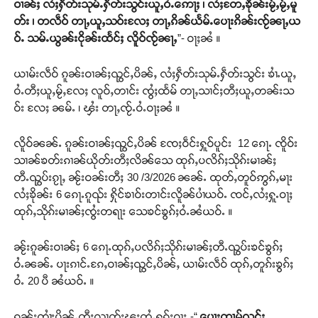
ဝၢၼ်ႈ လႆႈႁဵတ်းသုမ်ႉႁဵတ်းသွင်းယူႇဝႆႉဢေႃႈ ၊ လႆႈတႄႇၶိုၼ်းမႂ်ႇမႂ်ႇမူ
တ်း ၊ တလဵဝ် တႃႇယူႇသဝ်းလႄႈ တႃႇၵိၼ်ယႅမ်ႉပေႃးၵိၼ်းၸႂ်ၼႃႇယ
ဝ်ႉ သမ်ႉယွၼ်းငိုၼ်းထႅင်ႈ လိူဝ်ၸႂ်ၼႃႇ
”- ဝႃႈၼႆ ။
ယၢမ်းလဵဝ် ၵူၼ်းဝၢၼ်ႈၺွင်ႇပိၼ်ႇ လႆႈႁဵတ်းသုမ်ႉႁဵတ်းသွင်း ၶၢႆႉယူႇ
ဝႆႉတီႈယူႇမႂ်ႇလႄႈ လူဝ်ႇတၢင်း ၸွႆႈထႅမ် တႃႇသၢင်ႈတီႈယူႇတၼ်းသ
ဝ်း လႄႈ ၼမ်ႉ ၊ ၾႆး တႃႇၸႂ်ႉဝႆႉဝႃႈၼႆ ။
လိူဝ်ၼၼ်ႉ ၵူၼ်းဝၢၼ်ႈၺွင်ႇပိၼ် ၸႄႈဝဵင်းႁူဝ်ပူင်း 12 ၵေႃႉ ၸိူဝ်း
သၢၼ်ၶတ်းၵၢၼ်ယိုတ်းတီႈလိၼ်သေ ထုၵ်ႇပလိၵ်ႈသိုၵ်းမၢၼ်ႈ
တီႉၺွပ်းၵႂႃႇ ၼႂ်းဝၼ်းတီႈ 30 /3/2026 ၼၼ်ႉ ထုတ်ႇတူဝ်ဢွၵ်ႇမႃး
လႆႈၶိုၼ်း 6 ၵေႃႉၵူၺ်း ႁိုင်ၶၢဝ်းတၢင်းလိူၼ်ပၢႆယဝ်ႉ ၸင်ႇလႆႈႁူႉဝႃႈ
ထုၵ်ႇသိုၵ်းမၢၼ်ႈၸွႆးတရႃး သေၶင်ၶွၵ်ႈဝႆႉၼႆယဝ်ႉ ။
ၼႂ်းၵူၼ်းဝၢၼ်ႈ 6 ၵေႃႉထုၵ်ႇပလိၵ်ႈသိုၵ်းမၢၼ်ႈတီႉၺွပ်းၶင်ၶွၵ်ႈ
ဝႆႉၼၼ်ႉ ပႃးၵၢင်ႉၵႄႇဝၢၼ်ႈၺွင်ႇပိၼ်ႇ ယၢမ်းလဵဝ် ထုၵ်ႇတူၵ်းၶွၵ်ႈ
ဝႆႉ 20 ပီ ၼႆယဝ်ႉ ။
ၵူၼ်းၸၢႆးပိုၼ်ႉတီႈလၢတ်ႈၽူႈတွႆႇႁွၵ်ႈဝႃႈ -“
ပေႃးထၢမ်လွင်ႈ