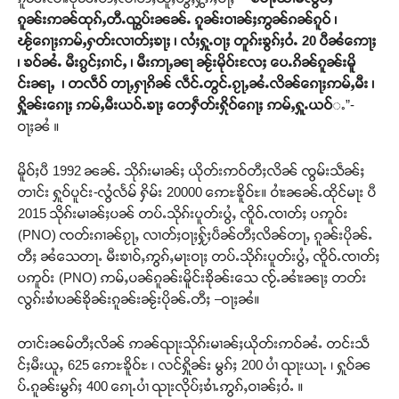
ၵူၼ်းဢၼ်ထုၵ်ႇတီႉၺွပ်းၼၼ်ႉ ၵူၼ်းဝၢၼ်ႈဢွၼ်ၵၼ်ၵူဝ် ၊
ၽႂ်ၵေႃႈဢမ်ႇႁတ်းလၢတ်ႈၶႃႈ ၊ လႆႈႁူႉဝႃႈ တူၵ်းၶွၵ်ႈဝႆႉ 20 ပီၼႆဢေႃႈ
၊ ၶဝ်ၼႆႉ မီးၵွင်ႈၵၢင်ႇ ၊ မီးဢႃႇၼႃ ၼႂ်းမိုဝ်းလႄႈ ပေႉၵိၼ်ၵူၼ်းမိူ
င်းၼႃႇ ၊ တလဵဝ် တႃႇႁႃၵိၼ် လဵင်ႉတွင်ႉၵႂႃႇၼႆႉလိၼ်ၵေႃႈဢမ်ႇမီး ၊
ႁိူၼ်းၵေႃႈ ဢမ်ႇမီးယဝ်ႉၶႃႈ တေႁဵတ်းႁိုဝ်ၵေႃႈ ဢမ်ႇႁူႉယဝ်
ႉ”-
ဝႃႈၼႆ ။
မိူဝ်ႈပီ 1992 ၼၼ်ႉ သိုၵ်းမၢၼ်ႈ ယိုတ်းဢဝ်တီႈလိၼ် ၸွမ်းသဵၼ်ႈ
တၢင်း ႁူဝ်ပူင်း-လွႆလႅမ် ႁိမ်း 20000 ဢေႊၶိူဝ်ႊ။ ဝၢႆးၼၼ်ႉထိုင်မႃး ပီ
2015 သိုၵ်းမၢၼ်ႈပၼ် တပ်ႉသိုၵ်းပူတ်းပွႆႇ ၸိူဝ်ႉၸၢတ်ႈ ပဢူဝ်း
(PNO) ၸတ်းၵၢၼ်ၵႂႃႇ လၢတ်ႈဝႃႈႁႂ်ႈပဵၼ်တီႈလိၼ်တႃႇ ၵူၼ်းပိုၼ်ႉ
တီႈ ၼႆသေတႃႉ မီးၶၢဝ်ႇဢွၵ်ႇမႃးဝႃႈ တပ်ႉသိုၵ်းပူတ်းပွႆႇ ၸိူဝ်ႉၸၢတ်ႈ
ပဢူဝ်း (PNO) ဢမ်ႇပၼ်ၵူၼ်းမိူင်းၶိုၼ်းသေ ၸႂ်ႉၼၢႆးၼႃႈ တတ်း
လွၵ်းၶၢႆပၼ်ၶိုၼ်းၵူၼ်းၼႂ်းပိုၼ်ႉတီႈ –ဝႃႈၼႆ။
တၢင်းၼမ်တီႈလိၼ် ဢၼ်ၺႃးသိုၵ်းမၢၼ်ႈယိုတ်းဢဝ်ၼႆႉ တင်းသဵ
င်ႈမီးယူႇ 625 ဢေႊၶိူဝ်ႊ ၊ လင်ႁိူၼ်း မွၵ်ႈ 200 ပၢႆ ၺႃးယႃႉ ၊ ႁူဝ်ၼ
ပ်ႉၵူၼ်းမွၵ်ႈ 400 ၵေႃႉပၢႆ ၺႃးလိုပ်ႈၶၢႆႉဢွၵ်ႇဝၢၼ်ႈဝႆႉ ။