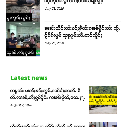
ၼိူဝ်ၵုၼ်လွႆး ​ၸႄႈဝဵင်းသီရႃးၶျႃး
July 21, 2020
ၵူႈလွင်ႈလွင်ႈ
ၼၢင်းယိင်းတႆးၶဝ်ႈႁဵတ်းၵၢၼ်မိူင်းထႆး ၸႂ်ႉ
ဝႂ်ၵႅၵ်းပွမ် ၺႃးၵုမ်းတီႉဢဝ်လိူင်ႈ
May 25, 2020
သုၼ်ႇလႆႈၵူၼ်း
Latest news
တႃႇထႆး-မၢၼ်ႈၶဝ်ႈဢွၵ်ႇၵၼ်ငၢႆႈၼၼ်ႉ ၵဵ
တ်ႉလၢၼ်ႇတီႈႁူဝ်မိူင်း ဢၢၼ်းပိုတ်ႇတေႉႁႃႉ
August 7, 2026
တႅၼ်းၽွင်းထႆးၵေႃႉၼိုင်ႈ သႅၼ်ႇႁွင်ႉၼႄၵၢ