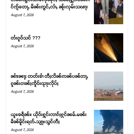
Support SHAN
င်ၸႂ်တေႃႇ မိၼ်းဢွင်ႇလၢႆႇ ၼႂ်းလုမ်းသၽႃး
August 7, 2026
တႃႇႁႂ်ႈသဵင်ၵၢင်ၸႂ်ၵူၼ်းမိူင်း ၵူႈတီႈၵူႈလႅၼ်ပေႃးတေၸွ
တ်ႇ တူဝ်ႈလုမ်ႈၾႃႉၼၼ်ႉ ၶဝ်ႈႁူမ်ႈၵမ်ႉထႅမ် ၸုမ်းၶၢ
ဝ်ႇၽူႈတွႆႇႁွၵ်ႈ လႆႈယူႇၶႃႈဢေႃႈ။
တႆးၵူဝ်သင် ???
August 7, 2026
Donate Now
ၼၢႆးၼႃႈ တတ်းၶၢႆ တီႈလိၼ်ဢၼ်ပၼ်တႃႇ
ၵူၼ်းဝၢၼ်ႈၸိူဝ်းၺႃးလိုပ်ႈ
August 7, 2026
ယူႊၶရဵၼ်ႊ ယိုဝ်းႁူင်းၸၢၵ်ႈႁုင်ၼမ်ႉမၼ်း
မဵၼ်မိူင်းရတ်ႉသျႃႊသွင်တီႈ
August 7, 2026