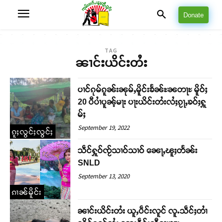
Donate
TAG
ၼၢင်းယိင်းတႆး
ပၢင်ၵုမ်ၵူၼ်းၼုမ်ႇမိူင်းၶႅၼ်ႊၼတႃႊ မိူဝ်ႈ
20 ပီပၢႆပူၼ့်မႃး ပႃးယိင်းတႆးလႆႈၵႂႃႇၶဝ်ႈႁူ
မ်ႈ
September 19, 2022
ၵူႈလွင်ႈလွင်ႈ
သဵင်ႁူဝ်ၸႂ်သၢဝ်သၢဝ် ၼေႃႇၽူႈတႅၼ်း
SNLD
September 13, 2020
ၵၢၼ်မိူင်း
ၼၢင်းယိင်းတႆး ယူႇပဵင်းလူင် လူႉသဵင်ႈတၢႆ