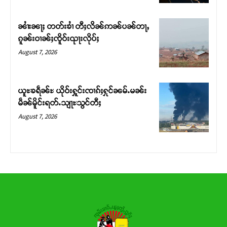
ၼၢႆးၼႃႈ တတ်းၶၢႆ တီႈလိၼ်ဢၼ်ပၼ်တႃႇ
ၵူၼ်းဝၢၼ်ႈၸိူဝ်းၺႃးလိုပ်ႈ
August 7, 2026
ယူႊၶရဵၼ်ႊ ယိုဝ်းႁူင်းၸၢၵ်ႈႁုင်ၼမ်ႉမၼ်း
မဵၼ်မိူင်းရတ်ႉသျႃႊသွင်တီႈ
August 7, 2026