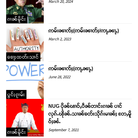
March 20, 2024
ၵၢၼ်မိူင်း
ဢမ်းၼၢၸ်ႈ(ဢမ်းၼၢတ်ႈ/ဢႃႇၼႃႇ)
March 2, 2023
ၶေႃႈထတ်းသၢင်
ဢမ်းၼၢၸ်ႈ(ဢႃႇၼႃႇ)
June 28, 2022
ပွင်ႈၵႂၢမ်း
NUG ပိုၼ်ၽၢဝ်ႇပဵၼ်တၢင်းၵၢၼ် ပၢင်
လုၵ်ႉၽိုၼ်ႉသၢၼ်ၶတ်းသိုၵ်းမၢၼ်ႈ တႄႇမိူ
ဝ်ႈၼႆႉ
September 7, 2021
ၵၢၼ်မိူင်း