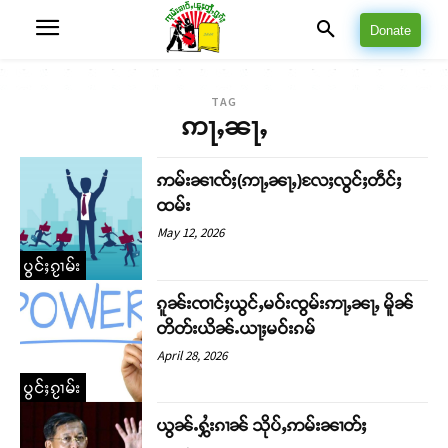
Donate
TAG
ဢႃႇၼႃႇ
ဢမ်းၼၢၸ်ႈ(ဢႃႇၼႃႇ)လႄႈလွင်ႈတဵင်ႈ
ထမ်း
May 12, 2026
ပွင်ႈၵႂၢမ်း
ၵူၼ်းၸၢင်ႈယွင်ႇမဝ်းၸွမ်းဢႃႇၼႃႇ မိူၼ်
တိတ်းယိၼ်ႉယႃႈမဝ်းၵမ်
April 28, 2026
ပွင်ႈၵႂၢမ်း
ယွၼ်ႉႁွႆးၵၢၼ် သိုပ်ႇဢမ်းၼၢတ်ႈ