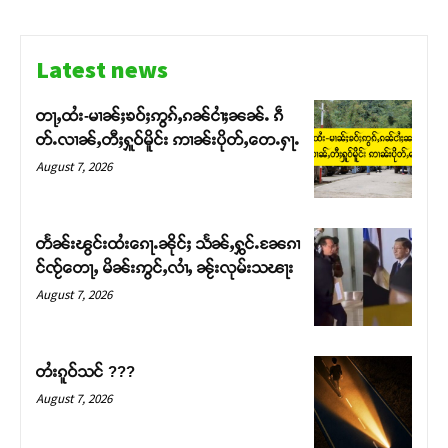
Latest news
တႃႇထႆး-မၢၼ်ႈၶဝ်ႈဢွၵ်ႇၵၼ်ငၢႆႈၼၼ်ႉ ၵဵ
Support SHAN
တ်ႉလၢၼ်ႇတီႈႁူဝ်မိူင်း ဢၢၼ်းပိုတ်ႇတေႉႁႃႉ
August 7, 2026
တႃႇႁႂ်ႈသဵင်ၵၢင်ၸႂ်ၵူၼ်းမိူင်း ၵူႈတီႈၵူႈလႅၼ်ပေႃးတေၸွ
တ်ႇ တူဝ်ႈလုမ်ႈၾႃႉၼၼ်ႉ ၶဝ်ႈႁူမ်ႈၵမ်ႉထႅမ် ၸုမ်းၶၢ
ဝ်ႇၽူႈတွႆႇႁွၵ်ႈ လႆႈယူႇၶႃႈဢေႃႈ။
တႅၼ်းၽွင်းထႆးၵေႃႉၼိုင်ႈ သႅၼ်ႇႁွင်ႉၼႄၵၢ
င်ၸႂ်တေႃႇ မိၼ်းဢွင်ႇလၢႆႇ ၼႂ်းလုမ်းသၽႃး
Donate Now
August 7, 2026
တႆးၵူဝ်သင် ???
August 7, 2026