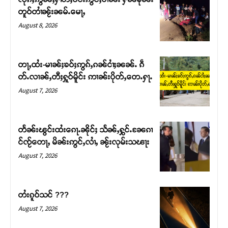
Support SHAN
တူဝ်တၢႆၼႂ်းၼမ်ႉမေႃႇ
August 8, 2026
တႃႇႁႂ်ႈသဵင်ၵၢင်ၸႂ်ၵူၼ်းမိူင်း ၵူႈတီႈၵူႈလႅၼ်ပေႃးတေၸွ
တ်ႇ တူဝ်ႈလုမ်ႈၾႃႉၼၼ်ႉ ၶဝ်ႈႁူမ်ႈၵမ်ႉထႅမ် ၸုမ်းၶၢ
ဝ်ႇၽူႈတွႆႇႁွၵ်ႈ လႆႈယူႇၶႃႈဢေႃႈ။
တႃႇထႆး-မၢၼ်ႈၶဝ်ႈဢွၵ်ႇၵၼ်ငၢႆႈၼၼ်ႉ ၵဵ
တ်ႉလၢၼ်ႇတီႈႁူဝ်မိူင်း ဢၢၼ်းပိုတ်ႇတေႉႁႃႉ
Donate Now
August 7, 2026
တႅၼ်းၽွင်းထႆးၵေႃႉၼိုင်ႈ သႅၼ်ႇႁွင်ႉၼႄၵၢ
င်ၸႂ်တေႃႇ မိၼ်းဢွင်ႇလၢႆႇ ၼႂ်းလုမ်းသၽႃး
August 7, 2026
တႆးၵူဝ်သင် ???
August 7, 2026