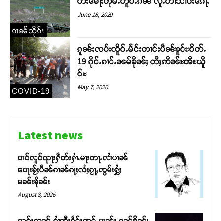
တ်းမေႃးတုမ်ႉတိူဝ်ႉၵၼ် လူႉတၢႆသၢဝ်းၵေႃႉ
June 18, 2020
ၵၢၼ်သိုၵ်း
ၵူၼ်းၸပ်းၸိူဝ်ႉမႅင်းတၢင်းပဵၼ်ၶူဝ်ႊဝိတ်ႉ
19 ၵိုင်ႉၵၢင်ႉၼမ်ၶိုၼ်ႈ တီႈဢိၼ်ႊၻီႊယိူ
ဝ်ႊ
May 7, 2020
COVID-19
Latest news
ပၢင်လူင်ၺႃးႁဵတ်းႁၢႆႉမႃးတႃႉလၢႆပၢၼ် ​​
ပေႃးၶႂ်ႈပဵၼ်ၵၢၼ်ၵႃႈလႆႈၵႂႃႇၸွမ်းႁွႆႈ
မၼ်းၶိုၼ်း
August 8, 2026
လုၵ်ႈဢွၼ်ႇႁၢႆတီႈဝဵင်းဢွင်ႇပၢၼ်း ႁၼ်ၶိုၼ်း