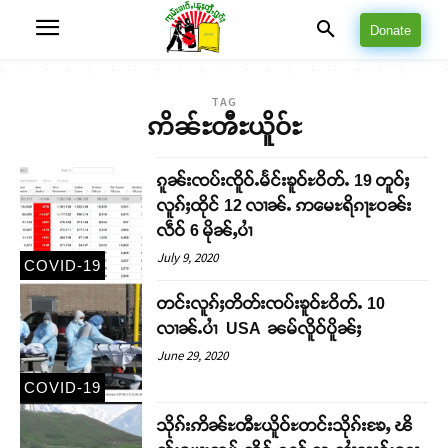
Donate
TAG
ဢိၼ်ႊၻီႊယိူဝ်ႊ
ၵူၼ်းၸပ်းၸိူဝ်ႉမႅင်းၶူဝ်ႊဝိတ်ႉ 19 တူဝ်ႈ
လူၵ်ႈထိုင် 12 လၢၼ်ႉ ဢမေႊရိၵႃႊဝၼ်း
လဵဝ် 6 မိုၼ်ႇပၢႆ
July 9, 2020
COVID-19
တင်းလူၵ်ႈတိတ်းၸပ်းၶူဝ်ႊဝိတ်ႉ 10
လၢၼ်ႉပၢႆ USA ၼမ်လိူဝ်ပိူၼ်ႈ
June 29, 2020
COVID-19
သိုၵ်းဢိၼ်ႊၻီႊယိူဝ်ႊတင်းသိုၵ်းၶႄႇ ၽိ