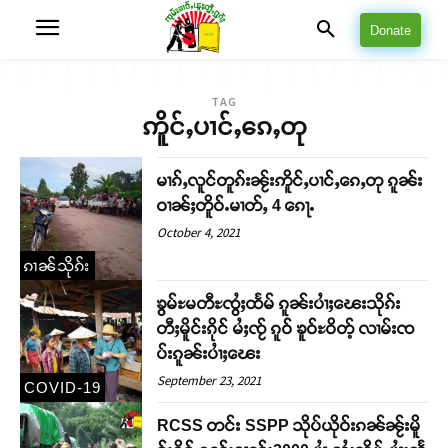
Donate
TAG
ဢိူင်ႇပၢင်ႇၵေႇတု
မၢၵ်ႇလူင်တူၵ်းၼႂ်းဢိူင်ႇပၢင်ႇၵေႇတု ၵူၼ်း
ဝၢၼ်ႈတိူဝ်ႉမၢတ်ႇ 4 ၵေႃႉ
October 4, 2021
ၵၢၼ်သိုၵ်း
ၶွမ်ႊမတီႊၸွႆႈထႅမ် ၵူၼ်းပၢႆႈၽေးသိုၵ်း
တီႈမိူင်းၵိုင် မႆႈၸႂ် ၵူဝ် ၶူဝ်ႊဝိတ့် လၢမ်းၸ
ပ်းၵူၼ်းပၢႆႈၽေး
September 23, 2021
COVID-19
RCSS တင်း SSPP သိုပ်ယိုဝ်းၵၼ်ၼႂ်းမိူ