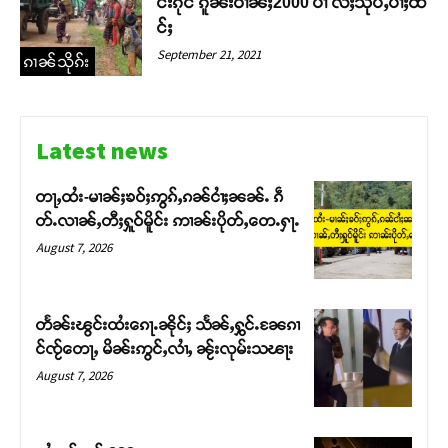
င်းၵိုင် ၵူၼ်းဝၢၼ်ႈ2000 ပၢႆ လႆႈသိုပ်ႇပၢႆႈထႅ
င်ႈ
September 21, 2021
ၵၢၼ်သိုၵ်း
Latest news
တႃႇထႆး-မၢၼ်ႈၶဝ်ႈဢွၵ်ႇၵၼ်ငၢႆႈၼၼ်ႉ ၵဵ
တ်ႉလၢၼ်ႇတီႈႁူဝ်မိူင်း ဢၢၼ်းပိုတ်ႇတေႉႁႃႉ
August 7, 2026
တႅၼ်းၽွင်းထႆးၵေႃႉၼိုင်ႈ သႅၼ်ႇႁွင်ႉၼႄၵၢ
င်ၸႂ်တေႃႇ မိၼ်းဢွင်ႇလၢႆႇ ၼႂ်းလုမ်းသၽႃး
August 7, 2026
Support SHAN
တႃႇႁႂ်ႈသဵင်ၵၢင်ၸႂ်ၵူၼ်းမိူင်း ၵူႈတီႈၵူႈလႅၼ်ပေႃးတေၸွ