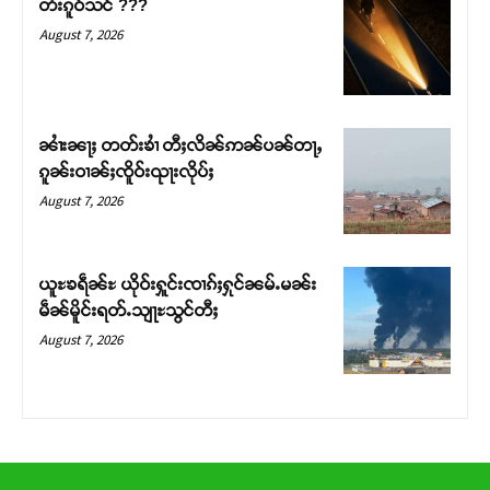
တႆးၵူဝ်သင် ???
တ်ႇ တူဝ်ႈလုမ်ႈၾႃႉၼၼ်ႉ ၶဝ်ႈႁူမ်ႈၵမ်ႉထႅမ် ၸုမ်းၶၢ
August 7, 2026
ဝ်ႇၽူႈတွႆႇႁွၵ်ႈ လႆႈယူႇၶႃႈဢေႃႈ။
Donate Now
ၼၢႆးၼႃႈ တတ်းၶၢႆ တီႈလိၼ်ဢၼ်ပၼ်တႃႇ
ၵူၼ်းဝၢၼ်ႈၸိူဝ်းၺႃးလိုပ်ႈ
August 7, 2026
ယူႊၶရဵၼ်ႊ ယိုဝ်းႁူင်းၸၢၵ်ႈႁုင်ၼမ်ႉမၼ်း
မဵၼ်မိူင်းရတ်ႉသျႃႊသွင်တီႈ
August 7, 2026