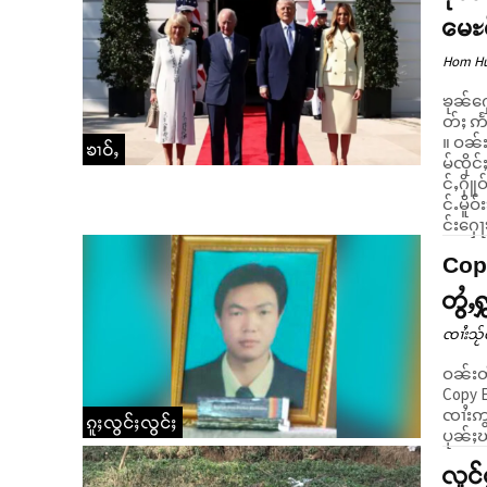
မေႊရ
Hom H
ၶုၼ်ႁေ
တ်ႈ ဢႅ
။ ဝၼ်းဢၼ် ၶုၼ်ႁေႃၶမ်းဢိင်းၵလဵတ်ႈႁွတ်ႈထိုင်ဢမေႊရိၵၼ်ႊၼၼ်ႉ ၸွ
ၶၢဝ်ႇ
မ်ၸိုင
င်ႇႁိ
င်ႉမိူဝ်း
င်းႁေ
Copy
တွႆႇ
ၸၢႆးသႂ်ၸ
ဝၼ်းတီ
Copy E
ၸၢႆးဢွ
ၵူႈလွင်ႈလွင်ႈ
ပုၼ်ႈၽ
လူင်