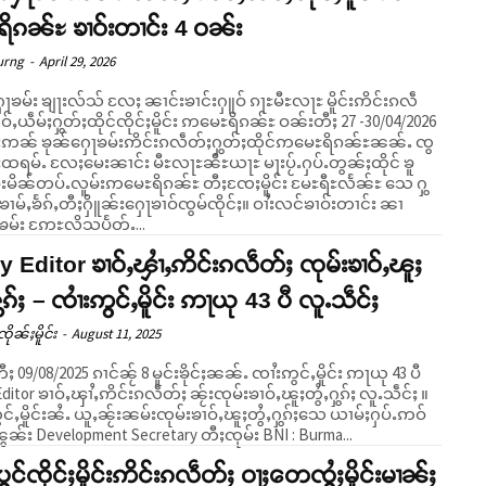
ိၵၼ်ႊ ၶၢဝ်းတၢင်း 4 ဝၼ်း
urng
-
April 29, 2026
ႃၶမ်း ၶျႃးလ်သ် လႄႈ ၼၢင်းၶၢင်းႁူဝ် ၵႃႊမီႊလႃႊ မိူင်းဢိင်းၵလဵ
ဝ်ႇယဵမ်ႈႁွတ်ႈထိုင်ၸိုင်ႈမိူင်း ဢမေႊရိၵၼ်ႊ ဝၼ်းတီႈ 27 -30/04/2026
်ႈထရမ်ႉ လႄႈမေးၼၢင်း မီႊလႃႊၼီႊယႃႊ မႃးပႂ်ႉႁပ်ႉတွၼ်ႈထိုင် ၶူ
ူဝ်းမိၼ်တပ်ႉလူမ်းဢမေႊရိၵၼ်ႊ တီႈၸႄႈမိူင်း မႄႊရီႊလႅၼ်ႊ သေ ႁွ
ၶၢမ်ႇၶႅၵ်ႇတီႈႁိူၼ်းႁေႃၶၢဝ်ၸွမ်ၸိုင်ႈ။ ဝၢႆးလင်ၶၢဝ်းတၢင်း ၼၢ
ႃၶမ်း ဢႄႊလိသပႅတ်ႉ...
 Editor ၶၢဝ်ႇၾၢႆႇဢိင်းၵလဵတ်ႈ ၸုမ်းၶၢဝ်ႇၽူႈ
ႁွၵ်ႈ – ၸၢႆးဢွင်ႇမိူင်း ဢႃယု 43 ပီ လူႉသဵင်ႈ
ိုၼ်ႈမိူင်း
-
August 11, 2025
ႈ 09/08/2025 ၵၢင်ၼႂ် 8 မူင်းၶိုင်ႈၼၼ်ႉ ၸၢႆးဢွင်ႇမိူင်း ဢႃယု 43 ပီ
ditor ၶၢဝ်ႇၾၢႆႇဢိင်းၵလဵတ်ႈ ၼႂ်းၸုမ်းၶၢဝ်ႇၽူႈတွႆႇႁွၵ်ႈ လူႉသဵင်ႈ ။
င်ႇမိူင်းၼႆႉ ယူႇၼႂ်းၼမ်းၸုမ်းၶၢဝ်ႇၽူႈတွႆႇႁွၵ်ႈသေ ယၢမ်ႈႁပ်ႉဢဝ်
ွၼ်း Development Secretary တီႈၸုမ်း BNI : Burma...
ပွင်ၸိုင်ႈမိူင်းဢိင်းၵလဵတ်ႈ ဝႃႈတေၸွႆႈမိူင်းမၢၼ်ႈ