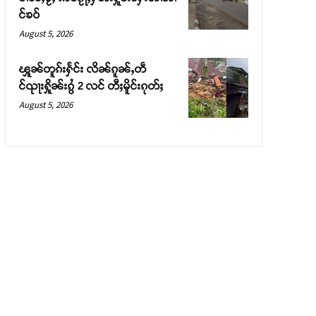
င်ၶဝ်
August 5, 2026
ၾူၼ်တူၵ်းႁႅင်း လိၼ်ၵူၼ်ႇတဵ
င်ၺႃးႁိူၼ်းၵွႆ 2 လင် တီႈမိူင်းၵုတ်ႈ
August 5, 2026