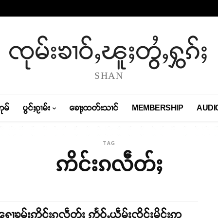
ၸုမ်းၶၢဝ်ႇၽူႈတွႆႇႁွၵ်ႈ
SHAN
တုမ်
ပွင်ႈၵႂၢမ်း
ၶေႃႈထတ်းသၢင်
MEMBERSHIP
AUDI
TAG
ဢိင်းၵလဵတ်ႈ
ႁေႃၶမ်းဢိင်းၵလဵတ်ႈ ဢႅဝ်ႇယဵမ်ႈၸိုင်ႈမိူင်းဢ