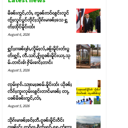
မိၼ်းဢွင်ႇလၢႆႇ ဢွၼ်ဢဝ်ၽွင်းလူင်
တႂ်ႈလူင်ပွင်ၸိုင်ႈသိုၵ်းမၢၼ်ႈသေ ႁွ
တ်ႈထိုင်မိူင်းထႆး
August 6, 2026
ႁွင်ႈၵၢၼ်ၾၢႆႇလိူမ်ႈလႆႇၼႂ်းမိူင်းတႆးပွ
တ်းႁွင်ႇ ၸီႉသင်ႇႁႂ်ႈၵူၼ်းမိူင်းယႃႉသု
မ်ႉတၢင်းၶၢႆ ႁိမ်းၶၢင်ႈတၢင်း
August 5, 2026
ၸုမ်းႁၵ်ႉသႃမႄႈၼမ်ႉမိူင်းထႆး ယိုၼ်ႈ
လိၵ်ႈၸူးလုမ်းၽွင်းတၢင်မၢၼ်ႈ တႃႇ
ပၼ်မိၼ်းဢွင်ႇလၢႆႇ
August 5, 2026
သိုၵ်းမၢၼ်ႈၶဝ်ႈတီႉၵူၼ်းမိူင်းဝဵင်း
ဝၢၼ်ႈငႂ်ႈ ဢဝ်ၵႂႃႇႁဵတ်းႁူဝ်ႉႁႄႉတၢႆတၢ