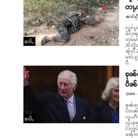
တႃႇ
ၼၢင်းငို
လူင်ပွ
မႅင်းၾ
တုမ်မၢ
ၶၢဝ်ႇ
20 လိူ
ၼႂ်းပီ
မၢၵ်ႇၵ
ပီ...
ၶုၼ်
ပဵၼ်
SHAN
-
ၶုၼ်ႁ
ပ်းၵၼ်
ယူႇတီႈႁ
ၶၢဝ်ႇ
ယႂ်ႇၶ
င်ႈႁူ
မၼ်းၸ