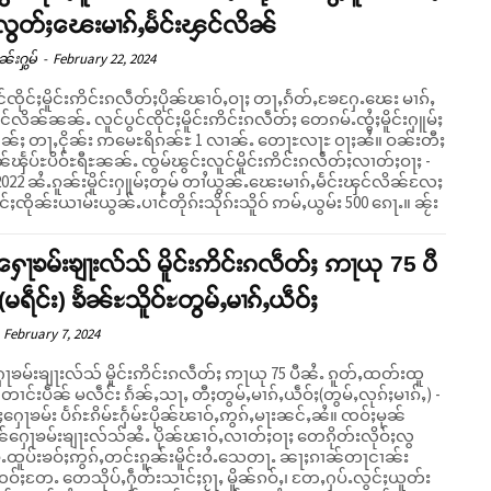
လွတ်ႈၽေးမၢၵ်ႇမႅင်းၾင်လိၼ်
ၼ်းႁွမ်
-
February 22, 2024
င်ၸိုင်ႈမိူင်းဢိင်းၵလဵတ်ႈပိုၼ်ၽၢဝ်ႇဝႃႈ တႃႇၵႅတ်ႇၶႄႁႄႉၽေး မၢၵ်ႇ
င်လိၼ်ၼၼ်ႉ လူင်ပွင်ၸိုင်ႈမိူင်းဢိင်းၵလဵတ်ႈ တေၵမ်ႉၸွႆႈမိူင်းႁူမ်ႈ
ၼ်ႈ တႃႇငိုၼ်း ဢမေႊရိၵၼ်ႊ 1 လၢၼ်ႉ တေႃႊလႃႊ ဝႃႈၼႆ။ ဝၼ်းတီႈ
ၼ်ၾႅပ်ႊပိဝ်ႊရီႊၼၼ်ႉ ၸွမ်ၽွင်းလူင်မိူင်းဢိင်းၵလဵတ်ႈလၢတ်ႈဝႃႈ -
 2022 ၼႆႉၵူၼ်းမိူင်းႁူမ်ႈတုမ် တၢႆယွၼ်ႉၽေးမၢၵ်ႇမႅင်းၾင်လိၼ်လႄႈ
ွင်ႈၸိုၼ်းယၢမ်းယွၼ်ႉပၢင်တိုၵ်းသိုၵ်းသိူဝ် ဢမ်ႇယွမ်း 500 ၵေႃႉ။ ၼႂ်း
ႁေႃၶမ်းၶျႃးလ်သ် မိူင်းဢိင်းၵလဵတ်ႈ ဢႃယု 75 ပီ
(မရဵင်း) ၶႅၼ်ႊသိူဝ်ႊတွမ်ႇမၢၵ်ႇယဵဝ်ႈ
February 7, 2024
ေႃၶမ်းၶျႃးလ်သ် မိူင်းဢိင်းၵလဵတ်ႈ ဢႃယု 75 ပီၼႆႉ ၵူတ်ႇထတ်းထူ
တၢင်းပဵၼ် မလဵင်း ၵႅၼ်ႇသႃႇ တီႈတွမ်ႇမၢၵ်ႇယဵဝ်ႈ(တွမ်ႇလုၵ်ႈမၢၵ်ႇ) -
ေႃၶမ်း ပႅၵ်ႊၵိမ်ႊႁႅမ်ႊပိုၼ်ၽၢဝ်ႇဢွၵ်ႇမႃးၼင်ႇၼႆ။ ၸဝ်ႈမုၼ်
ုၼ်ႁေႃၶမ်းၶျႃးလ်သ်ၼႆႉ ပိုၼ်ၽၢဝ်ႇလၢတ်ႈဝႃႈ တေၵိုတ်းလိုဝ်ႈလွ
ပ်ႉထူပ်းၶဝ်ႈဢွၵ်ႇတင်းၵူၼ်းမိူင်းဝႆႉသေတႃႉ ၼႃႈၵၢၼ်တႃငၢၼ်း
ဝ်ႈတႄႉ တေသိုပ်ႇႁဵတ်းသၢင်ႈၵႂႃႇ မိူၼ်ၵဝ်ႇ၊ တႄႇႁပ်ႉလွင်ႈယူတ်း