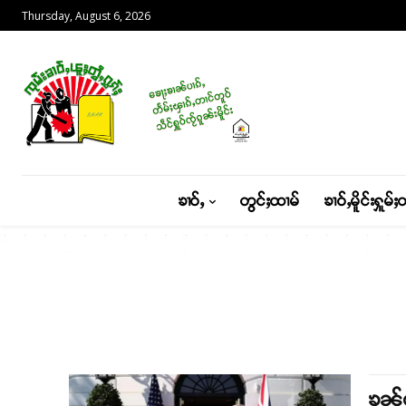
Thursday, August 6, 2026
ၶၢဝ်ႇ
တွင်ႈထၢမ်
ၶၢဝ်ႇမိူင်းႁူမ်ႈ
ၶုၼ်