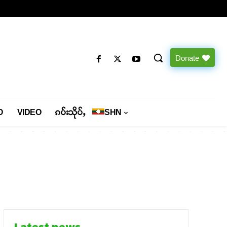
Donate
O
VIDEO
ၵပ်းသိုပ်ႇ
SHN
Latest news