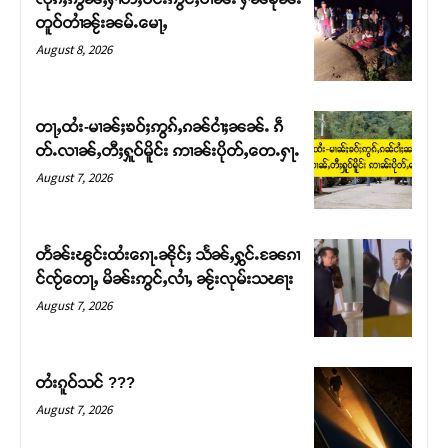
Support SHAN
တူဝ်တၢႆၼႂ်းၼမ်ႉမေႃႇ
August 8, 2026
တႃႇႁႂ်ႈသဵင်ၵၢင်ၸႂ်ၵူၼ်းမိူင်း ၵူႈတီႈၵူႈလႅၼ်ပေႃးတေၸွ
တ်ႇ တူဝ်ႈလုမ်ႈၾႃႉၼၼ်ႉ ၶဝ်ႈႁူမ်ႈၵမ်ႉထႅမ် ၸုမ်းၶၢ
ဝ်ႇၽူႈတွႆႇႁွၵ်ႈ လႆႈယူႇၶႃႈဢေႃႈ။
တႃႇထႆး-မၢၼ်ႈၶဝ်ႈဢွၵ်ႇၵၼ်ငၢႆႈၼၼ်ႉ ၵဵ
တ်ႉလၢၼ်ႇတီႈႁူဝ်မိူင်း ဢၢၼ်းပိုတ်ႇတေႉႁႃႉ
Donate Now
August 7, 2026
တႅၼ်းၽွင်းထႆးၵေႃႉၼိုင်ႈ သႅၼ်ႇႁွင်ႉၼႄၵၢ
င်ၸႂ်တေႃႇ မိၼ်းဢွင်ႇလၢႆႇ ၼႂ်းလုမ်းသၽႃး
August 7, 2026
တႆးၵူဝ်သင် ???
August 7, 2026