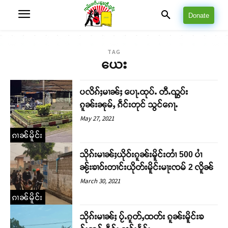
Donate
TAG
ယေး
ပလိၵ်ႈမၢၼ်ႈ ပေႃႉထုပ်ႉ တီႉၺွပ်း
ၵူၼ်းၼုမ်ႇ ၵဵင်းတုင် သွင်ၵေႃႉ
May 27, 2021
ၵၢၼ်မိူင်း
သိုၵ်းမၢၼ်ႈယိုဝ်းၵူၼ်းမိူင်းတၢႆ 500 ပၢႆ
ၼႂ်းၶၢဝ်းတၢင်းယိုတ်းမိူင်းမႃးၸမ် 2 လိူၼ်
March 30, 2021
ၵၢၼ်မိူင်း
သိုၵ်းမၢၼ်ႈ ပႂ်ႉၵူတ်ႇထတ်း ၵူၼ်းမိူင်းၶ