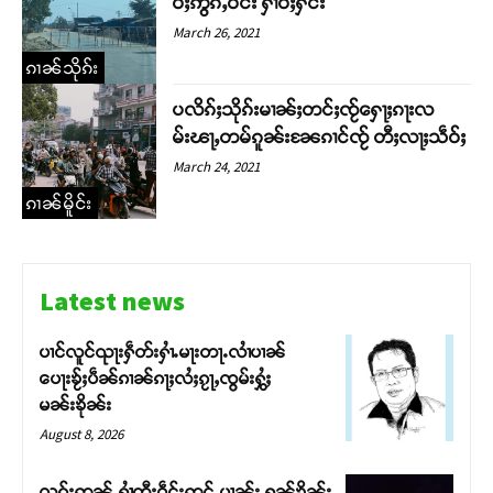
ဝ်ႈဢွၵ်ႇဝဵင်း ႁၢဝ်ႈႁႅင်း
March 26, 2021
ၵၢၼ်သိုၵ်း
ပလိၵ်ႈသိုၵ်းမၢၼ်ႈတင်ႈၸႂ်ႁေႃႈၵႃးလ
မ်းၽႃႇတမ်ၵူၼ်းၼႄၵၢင်ၸႂ် တီႈလႃႈသဵဝ်ႈ
March 24, 2021
ၵၢၼ်မိူင်း
Latest news
ပၢင်လူင်ၺႃးႁဵတ်းႁၢႆႉမႃးတႃႉလၢႆပၢၼ် ​​
ပေႃးၶႂ်ႈပဵၼ်ၵၢၼ်ၵႃႈလႆႈၵႂႃႇၸွမ်းႁွႆႈ
မၼ်းၶိုၼ်း
August 8, 2026
လုၵ်ႈဢွၼ်ႇႁၢႆတီႈဝဵင်းဢွင်ႇပၢၼ်း ႁၼ်ၶိုၼ်း