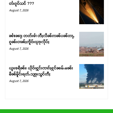
တႆးၵူဝ်သင် ???
တ်ႇ တူဝ်ႈလုမ်ႈၾႃႉၼၼ်ႉ ၶဝ်ႈႁူမ်ႈၵမ်ႉထႅမ် ၸုမ်းၶၢ
August 7, 2026
ဝ်ႇၽူႈတွႆႇႁွၵ်ႈ လႆႈယူႇၶႃႈဢေႃႈ။
Donate Now
ၼၢႆးၼႃႈ တတ်းၶၢႆ တီႈလိၼ်ဢၼ်ပၼ်တႃႇ
ၵူၼ်းဝၢၼ်ႈၸိူဝ်းၺႃးလိုပ်ႈ
August 7, 2026
ယူႊၶရဵၼ်ႊ ယိုဝ်းႁူင်းၸၢၵ်ႈႁုင်ၼမ်ႉမၼ်း
မဵၼ်မိူင်းရတ်ႉသျႃႊသွင်တီႈ
August 7, 2026