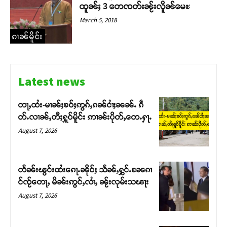
ထူၼ်ႈ 3 တေၸတ်းၼႂ်းလိူၼ်မေႊ
March 5, 2018
ၵၢၼ်မိူင်း
Latest news
တႃႇထႆး-မၢၼ်ႈၶဝ်ႈဢွၵ်ႇၵၼ်ငၢႆႈၼၼ်ႉ ၵဵ
တ်ႉလၢၼ်ႇတီႈႁူဝ်မိူင်း ဢၢၼ်းပိုတ်ႇတေႉႁႃႉ
August 7, 2026
တႅၼ်းၽွင်းထႆးၵေႃႉၼိုင်ႈ သႅၼ်ႇႁွင်ႉၼႄၵၢ
င်ၸႂ်တေႃႇ မိၼ်းဢွင်ႇလၢႆႇ ၼႂ်းလုမ်းသၽႃး
August 7, 2026
Support SHAN
တႃႇႁႂ်ႈသဵင်ၵၢင်ၸႂ်ၵူၼ်းမိူင်း ၵူႈတီႈၵူႈလႅၼ်ပေႃးတေၸွ