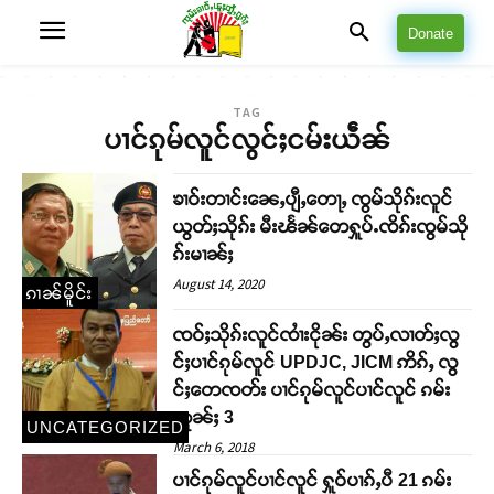
Donate
TAG
ပၢင်ၵုမ်လူင်လွင်ႈငမ်းယဵၼ်
ၶၢဝ်းတၢင်းၼေႇပျီႇတေႃႇ ၸွမ်သိုၵ်းလူင်
ယွတ်ႈသိုၵ်း မီးၽႅၼ်တေႁူပ်ႉၸိၵ်းၸွမ်သို
ၵ်းမၢၼ်ႈ
August 14, 2020
ၵၢၼ်မိူင်း
ၸဝ်ႈသိုၵ်းလူင်ၸၢႆးငိုၼ်း တွပ်ႇလၢတ်ႈလွ
င်ႈပၢင်ၵုမ်လူင် UPDJC, JICM ဢိၵ်ႇ လွ
င်ႈတေၸတ်း ပၢင်ၵုမ်လူင်ပၢင်လူင် ၵမ်း
ထူၼ်ႈ 3
UNCATEGORIZED
March 6, 2018
ပၢင်ၵုမ်လူင်ပၢင်လူင် ႁူဝ်ပၢၵ်ႇပီ 21 ၵမ်း