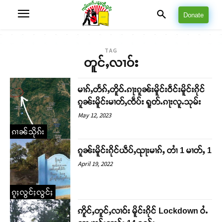
Donate
TAG
တူင်ႇလၢဝ်း
မၢၵ်ႇတႅၵ်ႇတိူဝ်ႉၵႃးၵူၼ်းမိူင်းဝဵင်းမိူင်းၵိုင်
ၵူၼ်းမိူင်းမၢတ်ႇၸဵပ်း ရူတ်ႉၵႃးလူႉသုမ်း
May 12, 2023
ၵၢၼ်သိုၵ်း
ၵူၼ်းမိူင်းၵိုင်ယဵပ်ႇၺႃးမၢၵ်ႇ တၢႆ 1 မၢတ်ႇ 1
April 19, 2022
ၵူႈလွင်ႈလွင်ႈ
ဢိူင်ႇတူင်ႇလၢဝ်း မိူင်းၵိုင် Lockdown ဝႆႉ