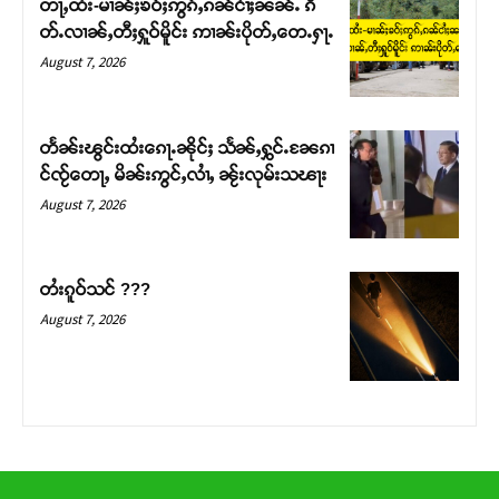
တႃႇထႆး-မၢၼ်ႈၶဝ်ႈဢွၵ်ႇၵၼ်ငၢႆႈၼၼ်ႉ ၵဵ
တ်ႇ တူဝ်ႈလုမ်ႈၾႃႉၼၼ်ႉ ၶဝ်ႈႁူမ်ႈၵမ်ႉထႅမ် ၸုမ်းၶၢ
တ်ႉလၢၼ်ႇတီႈႁူဝ်မိူင်း ဢၢၼ်းပိုတ်ႇတေႉႁႃႉ
ဝ်ႇၽူႈတွႆႇႁွၵ်ႈ လႆႈယူႇၶႃႈဢေႃႈ။
August 7, 2026
Donate Now
တႅၼ်းၽွင်းထႆးၵေႃႉၼိုင်ႈ သႅၼ်ႇႁွင်ႉၼႄၵၢ
င်ၸႂ်တေႃႇ မိၼ်းဢွင်ႇလၢႆႇ ၼႂ်းလုမ်းသၽႃး
August 7, 2026
တႆးၵူဝ်သင် ???
August 7, 2026