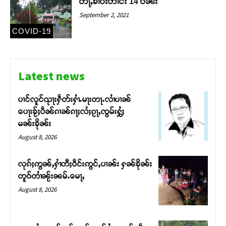
တႃႇၶၢဝ်းတၢင်း 14 ဝၼ်း
September 2, 2021
COVID-19
Latest news
ပၢင်လူင်ၺႃးႁဵတ်းႁၢႆႉမႃးတႃႉလၢႆပၢၼ် ​​
ပေႃးၶႂ်ႈပဵၼ်ၵၢၼ်ၵႃႈလႆႈၵႂႃႇၸွမ်းႁွႆႈ
မၼ်းၶိုၼ်း
August 8, 2026
လုၵ်ႈဢွၼ်ႇႁၢႆတီႈဝဵင်းဢွင်ႇပၢၼ်း ႁၼ်ၶိုၼ်း
တူဝ်တၢႆၼႂ်းၼမ်ႉမေႃႇ
August 8, 2026
Support SHAN
တႃႇႁႂ်ႈသဵင်ၵၢင်ၸႂ်ၵူၼ်းမိူင်း ၵူႈတီႈၵူႈလႅၼ်ပေႃးတေၸွ