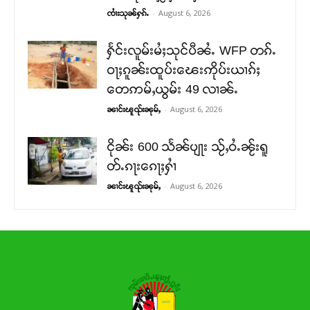
-
August 6, 2026
ၸၢႆးသုၼ်ႁၵ်ႉ
ႁႅင်းလူမ်းမႆႈသုင်ပီၼႆႉ WFP တၵ်ႉ
ဝႃႈၵူၼ်းထူပ်းၽေးဢိုပ်းယၢၵ်ႈ
တေဢမ်ႇယွမ်း 49 လၢၼ်ႉ
-
August 6, 2026
ၼၢင်းၽူၺ်းၼုမ်ႇ
ငိုၼ်း 600 သႅၼ်ပျႃး သႂ်ႇဝႆႉၼႂ်းရူ
တ်ႉၵႃးၵေႃႈႁၢႆ
-
August 6, 2026
ၼၢင်းၽူၺ်းၼုမ်ႇ