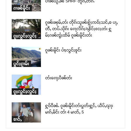
ပၢၼ်ယူႇၼႆ SHRF တူၵ်ႇတၵ်ႉ
ၵၢၼ်မိူင်း
ၵူၼ်းၼုမ်ႇတႆး တိုၵ်းသူၼ်းႁႂ်ႈၸဝ်ႈသင်ႇၶ ပႃႇ
တီႇ တပ်ႉသိုၵ်း ၵေႃလိၵ်ႈ/ၾိင်ႈငႄႈတႆး ႁူ
မ်ႈၵၼ်ၸွႆႈထႅမ် ၵူၼ်းမိူင်းတႆး
ၵူႈလွင်ႈလွင်ႈ
ၵူၼ်းမိူင်း ပၢႆႈလွင်ႈၶူင်း
ပွင်ႈၵႂၢမ်း
တႆးၵေႃႈပဵၼ်တႆး
ၵူႈလွင်ႈလွင်ႈ
ႁူဝ်ပီၼႆႉ ၵူၼ်းမိူင်းတႆးပွတ်းႁွင်ႇ ယဵပ်ႇၺႃး
မၢၵ်ႇမႅင်း တၢႆ 4 မၢတ်ႇ 5
ၶၢဝ်ႇ