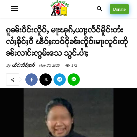
Donate
ၵူၼ်းဝဵင်းလိူဝ်ႇ မႃးၽုၵ်ႇယႃႈလႅင်မိူင်းတႆး
လႆႈၶိုင်ႈပီ ၽဵဝ်ႈဢဝ်ငိုၼ်းၸိူဝ်းမႃးလူင်းတို
ၼ်းလၢင်းၸွမ်းသေ သွင်ႉပၢႆႈ
May 20, 2025
172
By
ယိင်းသဵဝ်ႈၶၢဝ်