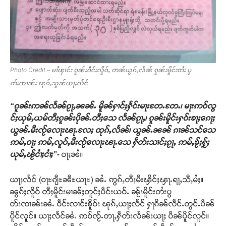
Photo Credit – မၢႆၾၢင်း ၵူၼ်းဝဵင်းလိူဝ်ႇ ဢၼ်ယွၵ်ႇလႅၼ် ၵူၼ်းမိူင်းတႆး ပွ
တ်းၸၢၼ်း ၽုၵ်ႇသူၼ်ယႃႈလႅင်
“ၵူၼ်းဢၼ်လႅၼ်ၵႂႃႇၼၼ်ႉ မိူၼ်ႁၢင်ႈႁႅင်းမႃးတႄႉတႄႉ၊ မႃးဢဝ်လွ
င်ႈယုမ်ႇယမ်တီႈၵူၼ်းပိုၼ်ႉတီႈသေ လႅၼ်ၵႂႃႇ၊ ၵူၼ်းမိူင်းႁဝ်းၶႃႈၵေႃႈ
ယွၼ်ႉမီးၸႂ်လေႃးၽႃႉလႄႈ ထုၵ်ႇလႅၼ်၊ ယွၼ်ႉၼၼ် ၵၢၼ်သင်သေ
ဢမ်ႇဝႃႈ ဢမ်ႇလူဝ်ႇမီးၸႂ်လေႃးၽႃႉသေ ႁဵတ်းသၢင်ႈၵႂႃႇ ဢမ်ႇၶႂ်ႈႁႂ်ႈ
ယုမ်ႇၽႂ်ငၢႆႈငၢႆႈ”-
ဝႃႈၼႆ။
Support SHAN
ယႃႈလႅင် (ဝႃႊၵျီႊၼီႊယႃႊ) ၼႆႉ ဢွၵ်ႇတီႈမီးၾိင်ႈၾႃႉရႃႇသီႇမႆႈ။
ၼွၵ်ႈလိူဝ် တီႈမိူင်းမၢၼ်ႈတူင်ႈပဵင်းယဝ်ႉ ၼႂ်းမိူင်းတႆးပွ
တႃႇႁႂ်ႈသဵင်ၵၢင်ၸႂ်ၵူၼ်းမိူင်း ၵူႈတီႈၵူႈလႅၼ်ပေႃးတေၸွ
တ်းၸၢၼ်းၼႆႉ ဝဵင်းလၢင်းၶိူဝ်း ၽုၵ်ႇယႃႈလႅင် ႁႃၵိၼ်လဵင်ႉတွင်ႉပဵၼ်
တ်ႇ တူဝ်ႈလုမ်ႈၾႃႉၼၼ်ႉ ၶဝ်ႈႁူမ်ႈၵမ်ႉထႅမ် ၸုမ်းၶၢ
ဝ်ႇၽူႈတွႆႇႁွၵ်ႈ လႆႈယူႇၶႃႈဢေႃႈ။
ပိူင်လူင်။ ယႃႈလႅင်ၼႆႉ ဢဝ်ၸႂ်ႉတႃႇႁဵတ်းလႅၼ်းယႃႈ ပဵၼ်ပိူင်လူင်။