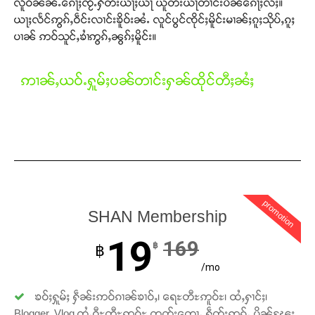
လိူဝ်ၼၼ်ႉၵေႃႈၸႂ်ႉႁဵတ်းယႃႈယႃ ယူတ်းယႃတၢင်းပဵၼ်ၵေႃႈလႆႈ။
ယႃႈလႅင်ဢွၵ်ႇဝဵင်းလၢင်းၶိူဝ်းၼႆႉ လူင်ပွင်ၸိုင်ႈမိူင်းမၢၼ်ႈၵူႈသိုပ်ႇၵူႈ
Donate Now
ပၢၼ် ဢဝ်သူင်ႇၶၢႆဢွၵ်ႇၼွၵ်ႈမိူင်း။
ဢၢၼ်ႇယဝ်ႉႁူမ်ႈပၼ်တၢင်းႁၼ်ထိုင်တီႈၼႆႈ
promotion
SHAN Membership
19
169
฿
฿
/mo
ၶဝ်ႈႁူမ်ႈ ႁဵၼ်းဢဝ်ၵၢၼ်ၶၢဝ်ႇ၊ ရေႊတီႊဢူဝ်ႊ၊ ထႆႇႁၢင်ႈ၊
Blogger, Vlog ထႆႇဝီႊတီႊဢူဝ်ႊ တတ်းတေႃႇ ႁဵတ်းဢွၵ်ႇ ပိုၼ်ၽႄႈ