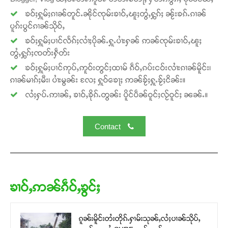
ၶဝ်ႈႁူမ်ႈၵၢၼ်တူင်ႉၼိုင်ၸုမ်းၶၢဝ်ႇၽူႈတွႆႇႁွၵ်ႈ ၼႂ်းၶၵ်ႉၵၢၼ်
ပူၵ်းပွင်ၵၢၼ်သိုဝ်ႇ
ၶဝ်ႈႁူမ်ႈပၢင်လႅၵ်ႈလၢႆႈပိုၼ်ႉႁူႉပၢႆးႁၼ် ဢၼ်ၸုမ်းၶၢဝ်ႇၽူႈ
တွႆႇႁွၵ်ႈၸတ်းႁဵတ်း
ၶဝ်ႈႁူမ်ႈပၢင်ဢုပ်ႇဢူဝ်းတွင်ႈထၢမ် ၵဵဝ်ႇၵပ်းငဝ်းလၢႆးၵၢၼ်မိူင်း၊
ၵၢၼ်မၢၵ်ႈမီး၊ ပၢႆးမွၼ်း လႄႈ ႁူဝ်ၶေႃႈ ဢၼ်ၶႂ်ႈႁူႉၶႂ်ႈငိၼ်း။
လႆႈႁပ်ႉဢၢၼ်ႇ ၶၢဝ်ႇၶိုၵ်ႉတွၼ်း ပိူင်ပဵၼ်ဝူင်ႈလႂ်ဝူင်ႈ ၼၼ်ႉ။
Contact
ၶၢဝ်ႇဢၼ်ၵဵဝ်ႇၶွင်ႈ
ၵူၼ်းမိူင်းတႆးတိုၵ်ႉႁၢမ်းသုၼ်ႇလႆႈပၢၼ်သိုပ်ႇ