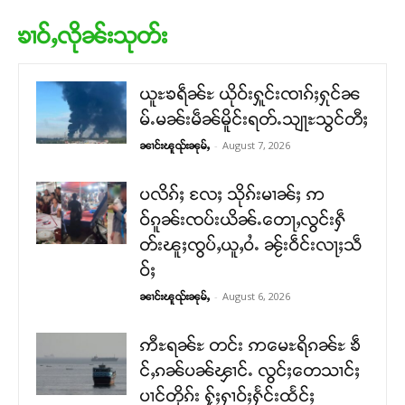
ၶၢဝ်ႇလိုၼ်းသုတ်း
ယူႊၶရဵၼ်ႊ ယိုဝ်းႁူင်းၸၢၵ်ႈႁုင်ၼ
မ်ႉမၼ်းမဵၼ်မိူင်းရတ်ႉသျႃႊသွင်တီႈ
-
August 7, 2026
ၼၢင်းၽူၺ်းၼုမ်ႇ
ပလိၵ်ႈ လႄႈ သိုၵ်းမၢၼ်ႈ ဢ
ဝ်ၵူၼ်းၸပ်းယိၼ်ႉတေႃႇလွင်းႁဵ
တ်းၽူႈၸွပ်ႇယူႇဝႆႉ ၼႂ်းဝဵင်းလႃႈသဵ
ဝ်ႈ
-
August 6, 2026
ၼၢင်းၽူၺ်းၼုမ်ႇ
ဢီႊရၼ်ႊ တင်း ဢမေႊရိၵၼ်ႊ ၶဵ
င်ႇၵၼ်ပၼ်ၾၢင်ႉ လွင်ႈတေသၢင်ႈ
ပၢင်တိုၵ်း ႁႂ်ႈႁၢဝ်ႈႁႅင်းထႅင်ႈ