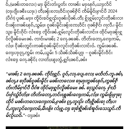
ဝ်ႇ(မၼ်းတလေး) မႃး မိူင်းတႆးပွတ်း ၸၢၼ်း မႃးၽုၵ်ႇယႃႈလႅင်
(ဝႃႊၵျီႊၼီႊယႃႊ) တီႈၼႂ်းၸႄႈဝဵင်းၵုၼ်ႁဵင် ၸဵမ်မိူဝ်ႈႁၢင်ပီ 2024
(ပီၵၢႆ) ပူၼ်ႉမႃး။ ၸိူဝ်းၶဝ်ႁူၺ်းၵူၼ်းပိုၼ်ႉတီႈ ႁႂ်ႈႁူမ်ႈလူင်းတိုၼ်းလၢ
င်းၼႂ်းၵၢၼ်ၽုၵ်ႇသွမ်ႈ။ ၵူၼ်းမိူင်းၼႂ်းၸႄႈဝဵင်း ၵုၼ်ႁဵင်၊ ၵႃလီႉ၊ မိူင်း
သူႈ၊ မိူင်းၵိုင်၊ လၢႆးၶႃႈ ၸိူဝ်းၼႆႉႁူမ်ႈလူင်းတိုၼ်းလၢင်း။ ထိုင်မႃးၼႂ်းႁူ
ဝ်လိူၼ်မေႊၼႆႉ ၸၢဝ်းမၢၼ်ႈ 2 ၵေႃႉၼၼ်ႉ တိတ်းတေႃႇၵေႃႈဢမ်ႇ
လႆႈ။ ငိုၼ်းတွင်းဢၼ်ၵူၼ်းမိူင်းလူင်းတိုၼ်းလၢင်းဝႆႉ ၸွမ်းၼၼ်ႉ
ၵေႃႈပႃးၵႂႃႇၸွမ်း ဢမ်ႇယွမ်း 5 သႅၼ်သႅၼ်ပျႃး – ၵူၼ်းမိူင်းဝဵင်း
လၢႆးၶႃႈ ၵေႃႉၼိုင်ႈ လၢတ်ႈၽူႈတွႆႇႁွၵ်ႈၼင်ႇၼႆ။
“မၢၼ်ႈ 2 ၵေႃႉၼၼ်ႉ ၸိုဝ်ႈႁွင်ႉ ၵူဝ်ႇလႃႉပျေႉလႄႈ မထႅတ်ႉၸူႉၼၢႆႇ
ၼႆဝႃႇ။ ၶႃပဵၼ်ၵူၼ်းမိူင်း မၼ်းတလေး။ ၶႃမႃးဢွၼ်ၽုၵ်ႇဢွၼ်ႁဵ
တ်းၸဵမ်ႁၢင်ပီ ပီၵၢႆ။ ထိုင်မႃးႁူဝ်လိူၼ်မေႊ ၼႆႉ ၶႃသွင်ၵေႃႉ ႁၢႆသႅ
ပ်းႁၢႆသွႆပႅတ်ႈ။ တိတ်းတေႃႇတင်းၾူၼ်းၵေႃႈဢမ်ႇလႆႈ။ ၸွမ်းၶႂ်ႈႁႃၶႃ
ထိုင် မၼ်းတလေးၵေႃႈဢမ်ႇႁၼ်။ ၵႂႃႇတူၺ်း တီႈႁိူၼ်းၶႃ တီႈပၢ
င်ႇဢူႈလူင်ၵေႃႈဢမ်ႇမီးၽႂ်။ လႆႈႁူႉဝႃႈ ၶႃၶၢႆႁိူၼ်းၶၢႆၶူဝ်းသေသွင်ႉၸဵ
မ်လႂ်ယဝ်ႉ”-
ဝႃႈၼႆ။