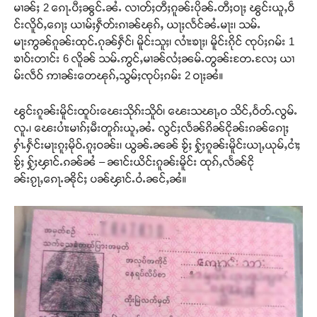
မၢၼ်ႈ 2 ၵေႃႉပီႈၼွင်ႉၼႆႉ လၢတ်ႈတီႈၵူၼ်းပိုၼ်ႉတီႈဝႃႈ ၽွင်းယူႇဝဵ
င်းလိူဝ်ႇၵေႃႈ ယၢမ်ႈႁဵတ်းၵၢၼ်ၽုၵ်ႇ ယႃႈလႅင်ၼႆႉမႃး၊ သမ်ႉ
မႃးဢွၼ်ၵူၼ်းထုင်ႉၵုၼ်ႁဵင်၊ မိူင်းသူႈ၊ လၢႆးၶႃႈ၊ မိူင်းၵိုင် ၸုပ်ႈၵမ်း 1
ၶၢဝ်းတၢင်း 6 လိူၼ် သမ်ႉဢွင်ႇမၢၼ်လႆႈၼမ်ႉတွၼ်းတႄႉလႄႈ ယၢ
မ်းလဵဝ် ဢၢၼ်းတေၽုၵ်ႇသွမ်ႈၸုပ်ႈၵမ်း 2 ဝႃႈၼႆ။
ၽွင်းၵူၼ်းမိူင်းထူပ်းၽေးသိုၵ်းသိူဝ်၊ ၽေးသၽႃႇဝ သိင်ႇဝႅတ်ႉလွမ်ႉ
လူႉ၊ ၽေးပၢႆးမၢၵ်ႈမီးတူၵ်းယူႇၼႆႉ လွင်ႈလႅၼ်ၵိၼ်ငိုၼ်းၵၼ်ၵေႃႈ
ႁၢႆႉႁႅင်းမႃးၵူႈမိုဝ်ႉၵူႈဝၼ်း၊ ယွၼ်ႉၼၼ် ၶႂ်ႈ ႁႂ်ႈၵူၼ်းမိူင်းယႃႇယုမ်ႇငၢႆႈ
ၶႂ်ႈ ႁႂ်ႈၾၢင်ႉၵၼ်ၼႆ – ၼၢင်းယိင်းၵူၼ်းမိူင်း ထုၵ်ႇလႅၼ်ငို
ၼ်းၵႂႃႇၵေႃႉၼိုင်ႈ ပၼ်ၾၢင်ႉဝႆႉၼင်ႇၼႆ။