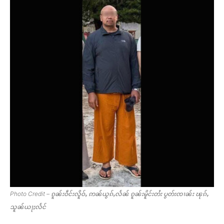
Photo Credit – ၵူၼ်းဝဵင်းလိူဝ်ႇ ဢၼ်ယွၵ်ႇလႅၼ် ၵူၼ်းမိူင်းတႆး ပွတ်းၸၢၼ်း ၽုၵ်ႇ
သူၼ်ယႃႈလႅင်