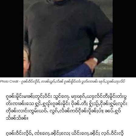
Photo Credit - ၵူၼ်းဝဵင်းလိူဝ်ႇ ဢၼ်ယွၵ်ႇလႅၼ် ၵူၼ်းမိူင်းတႆး ပွတ်းၸၢၼ်း ၽုၵ်ႇသူၼ်ယႃႈလႅင်
ၵူၼ်းမိူင်းမၢၼ်ႈတူင်ႈပဵင်း သွင်ၵေႃႉ မႃးၽုၵ်ႇယႃႈလႅင်တီႈမိူင်းတႆးပွ
တ်းၸၢၼ်းသေ ႁွင်ႉႁူၺ်းၵူၼ်းမိူင်း ပိုၼ်ႉတီႈ ႁႂ်ႈသႂ်ႇငိုၼ်းႁူမ်ႈလူင်း
တိုၼ်းလၢင်းၸွမ်းယဝ်ႉ လွၵ်ႇလႅၼ်ဢဝ်ငိုၼ်းပိူၼ်ႈပၢႆႈ ၼပ်ႉႁူဝ်
သႅၼ်သႅၼ်။
ၵူၼ်းဝဵင်းလိူဝ်ႇ ၸၢႆးၵေႃႉၼိုင်ႈလႄႈ ယိင်းၵေႃႉၼိုင်ႈ လုၵ်ႉဝဵင်းလိူ