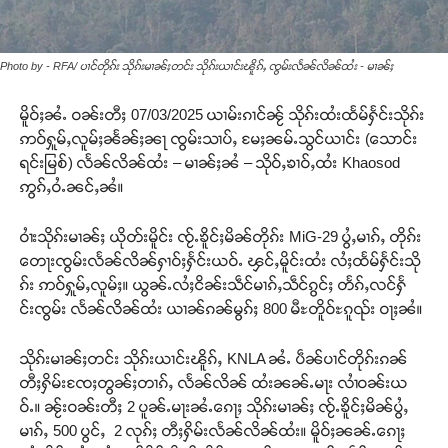
Photo by - RFA/ ပၢင်တိုၵ်း သိုၵ်းမၢၼ်ႈတင်း သိုၵ်းယၢင်းၽိူၵ်ႇ ၸွမ်းလႅၼ်လိၼ်ထႆး - မၢၼ်ႈ
မိူဝ်ႈၼႆႉ ဝၼ်းတီႈ 07/03/2025 ယၢမ်းၵၢင်ၼႂ် သိုၵ်းထႆးထႅမ်ႁႅင်းသိုၵ်း
ဢဝ်ႁူမ်ႇလူမ်ႈၼႅၼ်ႈၼႃ ၸွမ်းသၢပ်ႇ မႄႈၼမ်ႉသွင်ယၢင်း (သောင်း
ရင်းမြစ်) လႅၼ်လိၼ်ထႆး – မၢၼ်ႈၼႆ – သိုဝ်ႇၶၢဝ်ႇထႆး Khaosod
ဢွၵ်ႇဝႆႉၼင်ႇၼႆ။
ဝၢႆးသိုၵ်းမၢၼ်ႈ ယိုတ်းမိူင်း ၸႂ်ႉၶိူင်ႈမိၼ်တိုၵ်း MiG-29 ပွႆႇမၢၵ်ႇ တိုၵ်း
တေႃးၸွမ်းလႅၼ်လိၼ်ႁၢဝ်ႈႁႅင်းယဝ်ႉ ၾင်ႇမိူင်းထႆး လႆႈထႅမ်ႁႅင်းသို
ၵ်း ဢဝ်ႁူမ်ႇလူမ်ႈ။ ယွၼ်ႉလႆႈငိၼ်းသဵင်မၢၵ်ႇသဵင်ၵွင်ႈ တႅၵ်ႇလင်ႁႅ
င်းၸွမ်း လႅၼ်လိၼ်ထႆး ယၢၼ်ၵၼ်မွၵ်ႈ 800 မီႊတိူဝ်ႊၵူၺ်း ဝႃႈၼႆ။
သိုၵ်းမၢၼ်ႈတင်း သိုၵ်းယၢင်းၽိူၵ်ႇ KNLA ၼႆႉ ပဵၼ်ပၢင်တိုၵ်းၵၼ်
တီႈႁိမ်းၸႄႈတွၼ်ႈတၢၵ်ႇ လႅၼ်လိၼ် ထႆးၼၼ်ႉမႃး လၢႆဝၼ်းယ
ဝ်ႉ။ ၼႂ်းဝၼ်းတီႈ 2 ပူၼ်ႉမႃးၼႆႉၵေႃႈ သိုၵ်းမၢၼ်ႈ ၸႂ်ႉၶိူင်ႈမိၼ်ပွႆႇ
မၢၵ်ႇ 500 ပွင်ႇ 2 လုၵ်ႈ တီႈႁိမ်းလႅၼ်လိၼ်ထႆး။ မိူဝ်ႈၼၼ်ႉၵေႃႈ