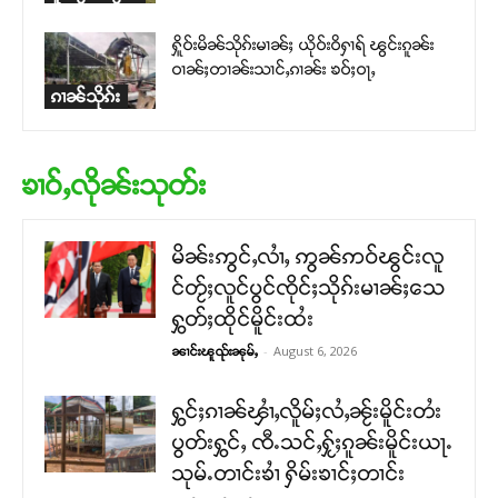
ႁိူဝ်းမိၼ်သိုၵ်းမၢၼ်ႈ ယိုဝ်းဝိႁၢရ် ၽွင်းၵူၼ်း
ဝၢၼ်ႈတၢၼ်းသၢင်ႇၵၢၼ်း ၶဝ်ႈဝႃႇ
ၵၢၼ်သိုၵ်း
ၶၢဝ်ႇလိုၼ်းသုတ်း
မိၼ်းဢွင်ႇလၢႆႇ ဢွၼ်ဢဝ်ၽွင်းလူ
င်တႂ်ႈလူင်ပွင်ၸိုင်ႈသိုၵ်းမၢၼ်ႈသေ
ႁွတ်ႈထိုင်မိူင်းထႆး
-
August 6, 2026
ၼၢင်းၽူၺ်းၼုမ်ႇ
ႁွင်ႈၵၢၼ်ၾၢႆႇလိူမ်ႈလႆႇၼႂ်းမိူင်းတႆး
ပွတ်းႁွင်ႇ ၸီႉသင်ႇႁႂ်ႈၵူၼ်းမိူင်းယႃႉ
သုမ်ႉတၢင်းၶၢႆ ႁိမ်းၶၢင်ႈတၢင်း