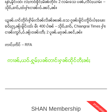
ၾၢႆႇမိူင်းထႆး လႆႈဢဝ်ၶိူင်ႈမိၼ်တိုၵ်း 2 လမ်းသေ ပၼ်ႇလဵပ်ႈယၢမ်း –
သိုဝ်ႇၶၢဝ်ႇထႆးႁၢႆးငၢၼ်းဝႆႉၼင်ႇၼႆ။
ယွၼ်ႉပၢင်တိုၵ်းႁိမ်းလႅၼ်လိၼ်ၼၼ်ႉသေ ၵူၼ်းမိူင်းၸိူဝ်းပၢႆႈၽေး
ၶဝ်ႈၵႂႃႇၼႂ်းမိူင်းထႆး မီး 400 ပၢႆၼႆ – သိုဝ်ႇၶၢဝ်ႇ Chiangrai Times ႁၢႆး
ငၢၼ်းဢွၵ်ႇဝႆႉၼႂ်းဝၼ်းတီႈ 2 ပူၼ်ႉမႃးၼႆႉၼင်ႇၼႆ။
ဢၢင်ႈဢိင် – RFA
ဢၢၼ်ႇယဝ်ႉႁူမ်ႈပၼ်တၢင်းႁၼ်ထိုင်တီႈၼႆႈ
promotion
SHAN Membership