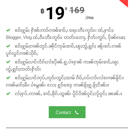
19
169
฿
฿
/mo
ၶဝ်ႈႁူမ်ႈ ႁဵၼ်းဢဝ်ၵၢၼ်ၶၢဝ်ႇ၊ ရေႊတီႊဢူဝ်ႊ၊ ထႆႇႁၢင်ႈ၊
Blogger, Vlog ထႆႇဝီႊတီႊဢူဝ်ႊ တတ်းတေႃႇ ႁဵတ်းဢွၵ်ႇ ပိုၼ်ၽႄႈ
ၶဝ်ႈႁူမ်ႈၵၢၼ်တူင်ႉၼိုင်ၸုမ်းၶၢဝ်ႇၽူႈတွႆႇႁွၵ်ႈ ၼႂ်းၶၵ်ႉၵၢၼ်
ပူၵ်းပွင်ၵၢၼ်သိုဝ်ႇ
ၶဝ်ႈႁူမ်ႈပၢင်လႅၵ်ႈလၢႆႈပိုၼ်ႉႁူႉပၢႆးႁၼ် ဢၼ်ၸုမ်းၶၢဝ်ႇၽူႈ
တွႆႇႁွၵ်ႈၸတ်းႁဵတ်း
ၶဝ်ႈႁူမ်ႈပၢင်ဢုပ်ႇဢူဝ်းတွင်ႈထၢမ် ၵဵဝ်ႇၵပ်းငဝ်းလၢႆးၵၢၼ်မိူင်း၊
ၵၢၼ်မၢၵ်ႈမီး၊ ပၢႆးမွၼ်း လႄႈ ႁူဝ်ၶေႃႈ ဢၼ်ၶႂ်ႈႁူႉၶႂ်ႈငိၼ်း။
လႆႈႁပ်ႉဢၢၼ်ႇ ၶၢဝ်ႇၶိုၵ်ႉတွၼ်း ပိူင်ပဵၼ်ဝူင်ႈလႂ်ဝူင်ႈ ၼၼ်ႉ။
Contact
Support SHAN
တႃႇႁႂ်ႈသဵင်ၵၢင်ၸႂ်ၵူၼ်းမိူင်း ၵူႈတီႈၵူႈလႅၼ်ပေႃးတေၸွ