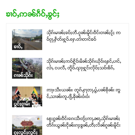
တ်ႇ တူဝ်ႈလုမ်ႈၾႃႉၼၼ်ႉ ၶဝ်ႈႁူမ်ႈၵမ်ႉထႅမ် ၸုမ်းၶၢ
ၶၢဝ်ႇဢၼ်ၵဵဝ်ႇၶွင်ႈ
ဝ်ႇၽူႈတွႆႇႁွၵ်ႈ လႆႈယူႇၶႃႈဢေႃႈ။
Donate Now
သိုၵ်းမၢၼ်ႈၶဝ်ႈတီႉၵူၼ်းမိူင်းဝဵင်းဝၢၼ်ႈငႂ်ႈ ဢ
ဝ်ၵႂႃႇႁဵတ်းႁူဝ်ႉႁႄႉတၢႆတၢင်ၶဝ်
ၶၢဝ်ႇ
သိုၵ်းမၢၼ်ႈဢဝ်ႁိူဝ်းမိၼ်သိုၵ်းယိုဝ်းၾင်ႇပၢင်ႇ
လၢႆႇ ငပလီႇ တိူဝ်ႉၺႃးႁူင်းလိုဝ်ႈသဝ်းၶႅၵ်ႇ
ၵၢၼ်သိုၵ်း
ဢႃႊသီႊယၼ်ႊ တူၵ်ႇႁႃတႃႇပွႆႇပၼ်ၶိုၼ်း ဢွ
င်ႇသၢၼ်းၸူႉၵျီႇၶိုၼ်းဝႆးဝႆး
ပွင်ႈၵႂၢမ်း
ၽူႈၵွၼ်းဝဵင်းၵေးသီးတႂ်ႈဢႃႇၼႃႇသိုၵ်းမၢၼ်ႈ
တဵၵ်းယွၼ်းငိုၼ်းၵႃႈၶွၼ်ႇတီႈလိၼ်ၵူၼ်းမိူင်း
ၵူႈလွင်ႈလွင်ႈ