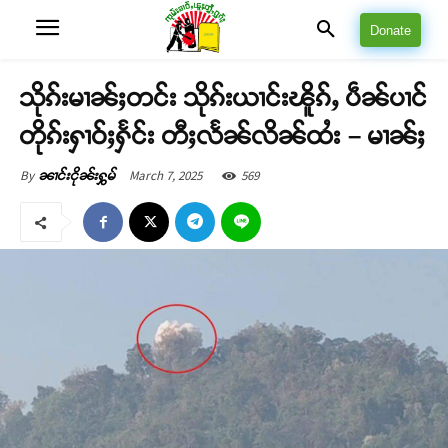
Donate
သိုၵ်းမၢၼ်ႈတင်း သိုၵ်းယၢင်းၽိူၵ်ႇ ပဵၼ်ပၢင်
တိုၵ်းႁၢဝ်ႈႁႅင်း တီႈလႅၼ်လိၼ်ထႆး – မၢၼ်ႈ
March 7, 2025
569
By
ၼၢင်းငိုၼ်းႁွမ်