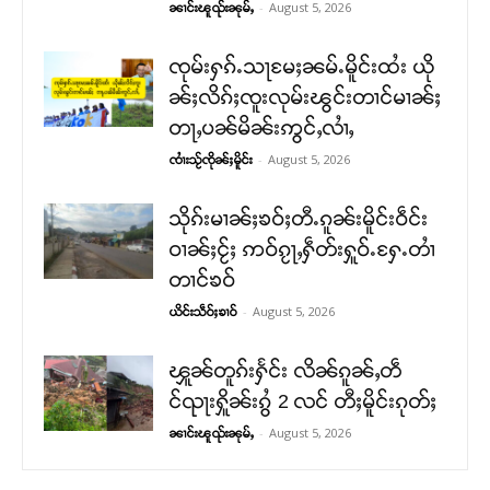
-
August 5, 2026
ၼၢင်းၽူၺ်းၼုမ်ႇ
ၸုမ်းႁၵ်ႉသႃမႄႈၼမ်ႉမိူင်းထႆး ယို
ၼ်ႈလိၵ်ႈၸူးလုမ်းၽွင်းတၢင်မၢၼ်ႈ
တႃႇပၼ်မိၼ်းဢွင်ႇလၢႆႇ
-
August 5, 2026
ၸၢႆးသႂ်ၸိုၼ်ႈမိူင်း
သိုၵ်းမၢၼ်ႈၶဝ်ႈတီႉၵူၼ်းမိူင်းဝဵင်း
ဝၢၼ်ႈငႂ်ႈ ဢဝ်ၵႂႃႇႁဵတ်းႁူဝ်ႉႁႄႉတၢႆ
တၢင်ၶဝ်
-
August 5, 2026
ယိင်းသဵဝ်ႈၶၢဝ်
ၾူၼ်တူၵ်းႁႅင်း လိၼ်ၵူၼ်ႇတဵ
င်ၺႃးႁိူၼ်းၵွႆ 2 လင် တီႈမိူင်းၵုတ်ႈ
-
August 5, 2026
ၼၢင်းၽူၺ်းၼုမ်ႇ