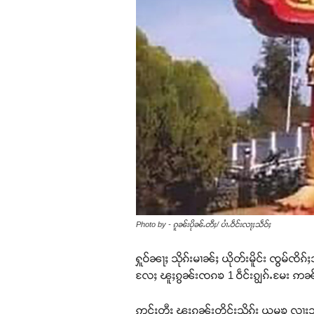
Photo by - ၵူၼ်းပိုၼ်ႉတီႈ/ ပၢႆႉဝဵင်းလႃႈသဵဝ်ႈ
ႁူဝ်ၼႃႈ သိုၵ်းမၢၼ်ႈ ယိုတ်းမိူင်း ၸွမ်ၸိၵ
လႄႈ ၽူႈၵွၼ်းၸၵၶ 1 ဝဵင်းၵျွၵ်ႉမႄး ဢၼ်သ
ဢွင်ႈတီႈ ၽူႈၵွၼ်းတိူင်းသိုၵ်း ယမၶ လႃႈသ