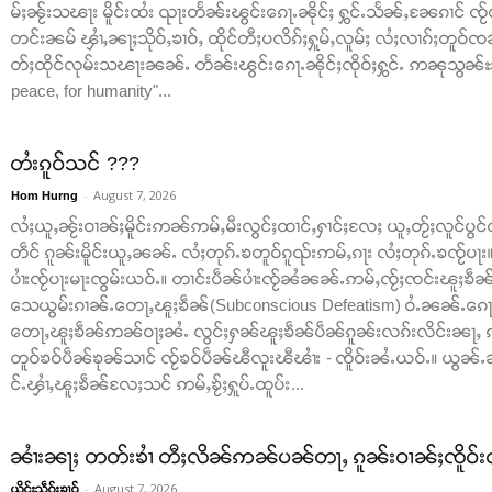
မ်ႈၼႂ်းသၽႃး မိူင်းထႆး ၺႃးတႅၼ်းၽွင်းၵေႃႉၼိုင်ႈ ႁွင်ႉသႅၼ်ႇၼႄၵၢင် ၸႂ်
တင်းၼမ် ၾၢႆႇၼႃႈသိုဝ်ႇၶၢဝ်ႇ ထိုင်တီႈပလိၵ်ႈႁူမ်ႇလူမ်ႈ လႆႈလၢၵ်ႈတူဝ်ၸၼ်
တ်ႈထိုင်လုမ်းသၽႃးၼၼ်ႉ တႅၼ်းၽွင်းၵေႃႉၼိုင်ႈၸိုဝ်ႈႁွင်ႉ ဢၼုသွၼ်ႊ ထ
peace, for humanity"...
တႆးၵူဝ်သင် ???
-
August 7, 2026
Hom Hurng
လႆႈယူႇၼႂ်းဝၢၼ်ႈမိူင်းဢၼ်ဢမ်ႇမီးလွင်ႈထၢင်ႇႁၢင်ႈလႄႈ ယူႇတႂ်ႈလူင်ပွင
တဵင် ၵူၼ်းမိူင်းယူႇၼၼ်ႉ လႆႈတုၵ်ႉၶတူဝ်ၵူၺ်းဢမ်ႇၵႃး လႆႈတုၵ်ႉၶၸႂ်ပႃ
ပၢႆးၸႂ်ပႃးမႃးၸွမ်းယဝ်ႉ။ တၢင်းပဵၼ်ပၢႆးၸႂ်ၼႆၼၼ်ႉဢမ်ႇၸႂ်ႈၸင်းၽူႈၶဵၼ်ပ
သေယွမ်းၵၢၼ်ႉတေႃႇၽူႈၶဵၼ်(Subconscious Defeatism) ဝႆႉၼၼ်ႉၵေႃႈၸ
တေႃႇၽူႈၶဵၼ်ဢၼ်ဝႃႈၼႆႉ လွင်ႈႁၼ်ၽူႈၶဵၼ်ပဵၼ်ၵူၼ်းလၵ်းလိင်းၼႃႇ ၵ
တူဝ်ၶဝ်ပဵၼ်ၶုၼ်သၢင် ၸႂ်ၶဝ်ပဵၼ်ၽီလူးၽီၽၢႆး - ၸိူဝ်းၼႆႉယဝ်ႉ။ ယ
င်ႉၾၢႆႇၽူႈၶဵၼ်လႄႈသင် ဢမ်ႇၶႂ်ႈႁူပ်ႉထူပ်း...
ၼၢႆးၼႃႈ တတ်းၶၢႆ တီႈလိၼ်ဢၼ်ပၼ်တႃႇ ၵူၼ်းဝၢၼ်ႈၸိူဝ်းၺ
-
August 7, 2026
ယိင်းသဵဝ်ႈၶၢဝ်