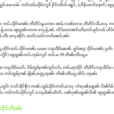
ွၵ်ႉမႄးသမ်ႉ ဢဝ်ၸဝ်ႈသိုၵ်းလူင် ႁဵင်းထႅတ်ႉၼွင်ႇ (ဟိန်းထက်နောင်) ၽူႈ
ႉၵိုတ်း တပ်ႉသိုၵ်းမၢၼ်ႈ တီႈဝဵင်းမူႇၸေႊ၊ ၼမ်ႉလၼ်ႈလႄႈ တီႈဝဵင်းသီႇပေႃႉ
ၵေႃႉမႂ်ႇလႄႈ ၽူႈၵွၼ်းၸၵၶ ၵေႃႉမႂ်ႇၼႆႉ လႅပ်ႈတေၼင်ႈတီႈတပ်ႉၶူဝ်လမ် ယိပ
ပိုၼ်ႉတီႈ ၵေႃႉၼိုင်ႈ ထတ်းသၢင်လၢတ်ႈၼင်ႇၼႆ။
ႉ လေႃႇတိုၵ်းတပ်ႉသိုၵ်းမၢၼ်ႈ ယမၶ လႃႈသဵဝ်ႈၼၼ်ႉ ႁူဝ်ၼႃႈ သိုၵ်းမၢၼ်ႈ ပူတ်း 
ုးလှိုင်) ၽူႈၵွၼ်းတပ်ႉၸုမ်းလူင် တပ်ႉမ 99 တႅၼ်းတီႈယူႇ။
 ယမၶ လႃႈသဵဝ်ႈယဝ်ႉ ၵႅမ်ၸွမ်ႁၢၼ်ၸူဝ်းလၢႆႇ ဢမ်ႇမႃးထိုင် တီႈဝဵင်းလႃႈသဵဝ်
ၢႆႇသေ ဢဝ်ၸွမ်ႁၢၼ် မျိၼ်ႇၵျေႃႇထုၼ်း တႅၼ်းတီႈယူႇထႅင်ႈ ဝႃႈၼႆ။
ဝ်း (လင်းနိုင်စိုး) ၸၼ်ႉၸွမ်သိုၵ်းၵၢတ်ႇလေႃႉ လၢႆႈပုၼ်ႈၽွၼ်း ပဵၼ်ၵႅမ် ၽူ
ူဝ်ႇ၊ ဢဝ်ၸဝ်ႈသိုၵ်းလူင် သေႃႇမိၼ်းထႅတ်ႉ ပၼ်ပုၼ်ႈၽွၼ်းပဵၼ် ၽူႈၵွၼ်းတပ
ိုင်တီႈၼႆႈ