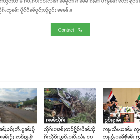
်းတွင်ႈထၢမ် ၵဵဝ်ႇၵပ်းငဝ်းလၢႆးၵၢၼ်မိူင်း၊ ၵၢၼ်မၢၵ်ႈမီး၊ ပၢႆးမွၼ်း လႄႈ ႁူဝ်ၶေ
ၵ်ႉတွၼ်း ပိူင်ပဵၼ်ဝူင်ႈလႂ်ဝူင်ႈ ၼၼ်ႉ။
Contact
ၵၢၼ်သိုၵ်း
ပွင်ႈၵႂၢမ်း
ၢၼ်ႈၶဝ်ႈတီႉၵူၼ်းမိူ
သိုၵ်းမၢၼ်ႈဢဝ်ႁိူဝ်းမိၼ်သို
ဢႃႊသီႊယၼ်ႊ တူၵ
ဝၢၼ်ႈငႂ်ႈ ဢဝ်ၵႂႃႇႁဵ
ၵ်းယိုဝ်းၾင်ႇပၢင်ႇလၢႆႇ ငပ
တႃႇပွႆႇပၼ်ၶိုၼ်း ဢွ