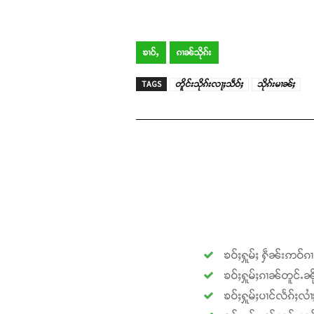
ၶၢဝ်ႇ
ၵၢၼ်သိုၵ်း
TAGS
တိူင်းသိုၵ်းလႃႈသဵဝ်ႈ
သိုၵ်းမၢၼ်ႈ
ၶဝ်ႈႁူမ်ႈ ႁဵၼ်းဢဝ်ၵ
ၶဝ်ႈႁူမ်ႈၵၢၼ်တူင်ႉၼို
ၶဝ်ႈႁူမ်ႈပၢင်လႅၵ်ႈလၢ