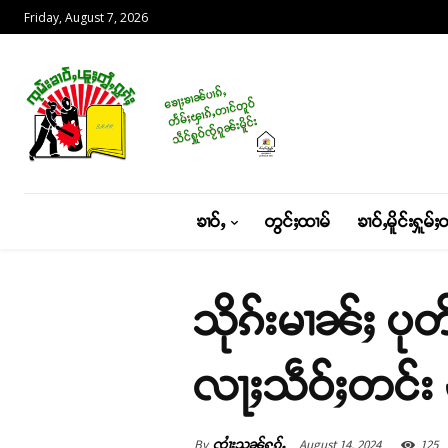
Friday, August 7, 2026
ၶၢဝ်ႇ
တွင်ႈထၢမ်
ၶၢဝ်ႇမိူင်းႁူမ်ႈ
သိုၵ်းမၢၼ်ႈ ပုတ
လႃႈသဵဝ်ႈတင်း 
By
August 14, 2024
125
ၸၢႆးသုၼ်ႁၵ်ႉ