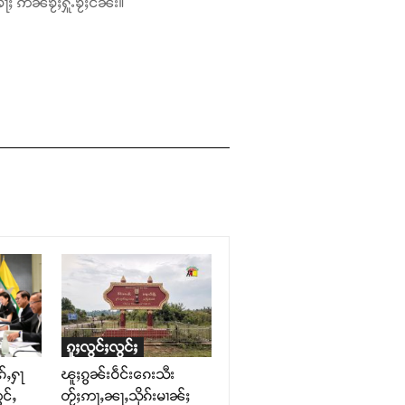
ႃႈ ဢၼ်ၶႂ်ႈႁူႉၶႂ်ႈငိၼ်း။
ၵူႈလွင်ႈလွင်ႈ
်ႇႁႃ
ၽူႈၵွၼ်းဝဵင်းၵေးသီး
င်ႇ
တႂ်ႈဢႃႇၼႃႇသိုၵ်းမၢၼ်ႈ