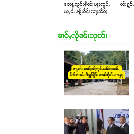
တေႃႇလွင်းႁဵတ်းၽူႈၸွပ်ႇ
တ်းႁူဝ
ယူႇဝႆႉ ၼႂ်းဝဵင်းလႃႈသဵဝ်ႈ
ၶၢဝ်ႇလိုၼ်းသုတ်း