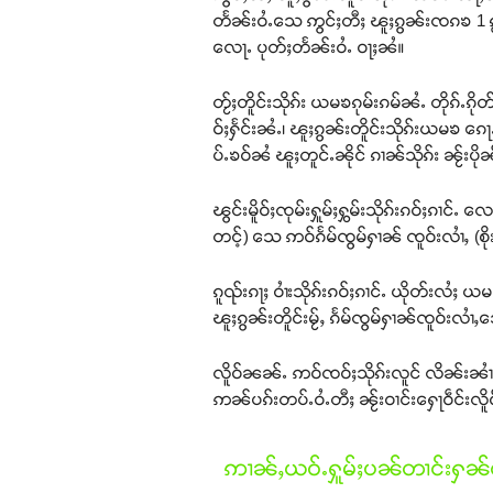
တႅၼ်းဝႆႉသေ ဢွင်ႈတီႈ ၽူႈၵွၼ်းၸၵၶ 1 ၵျ
လေႃႉ ပုတ်ႈတႅၼ်းဝႆႉ ဝႃႈၼႆ။
တႂ်ႈတိူင်းသိုၵ်း ယမၶၵုမ်းၵမ်ၼႆႉ တိုၵ်
ဝ်ႈႁႅင်းၼႆႉ၊ ၽူႈၵွၼ်းတိူင်းသိုၵ်းယမၶ 
ပ်ႉၶဝ်ၼႆ ၽူႈတူင်ႉၼိုင် ၵၢၼ်သိုၵ်း ၼႂ်း
ၽွင်းမိူဝ်ႈၸုမ်းႁူမ်ႈႁွမ်းသိုၵ်းၵဝ်ႈၵၢင်
တင့်) သေ ဢဝ်ၵႅမ်ၸွမ်ႁၢၼ် ၸူဝ်းလၢႆႇ (စိ
ၵူၺ်းၵႃႈ ဝၢႆးသိုၵ်းၵဝ်ႈၵၢင်ႉ ယိုတ်းလႆႈ
ၽူႈၵွၼ်းတိူင်းမႂ်ႇ ၵႅမ်ၸွမ်ႁၢၼ်ၸူဝ်းလ
လိူဝ်ၼၼ်ႉ ဢဝ်ၸဝ်ႈသိုၵ်းလူင် လိၼ်းၼၢႆႇၸူ
ဢၼ်ပၵ်းတပ်ႉဝႆႉတီႈ ၼႂ်းဝၢင်းႁေႃဝဵင်းလိ
ဢၢၼ်ႇယဝ်ႉႁူမ်ႈပၼ်တၢင်းႁၼ်ထ