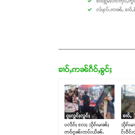
ၶဝ်ႈႁူမ်ႈပၢင်ဢုပ်ႇဢူဝ
လႆႈႁပ်ႉဢၢၼ်ႇ ၶၢဝ်ႇၶို
ၶၢဝ်ႇဢၼ်ၵဵဝ်ႇၶွင်ႈ
ၵူႈလွင်ႈလွင်ႈ
ၶၢဝ်ႇ
ပလိၵ်ႈ လႄႈ သိုၵ်းမၢၼ်ႈ
သိုၵ်းမ
ဢဝ်ၵူၼ်းၸပ်းယိၼ်ႉ
င်းဝဵင်း