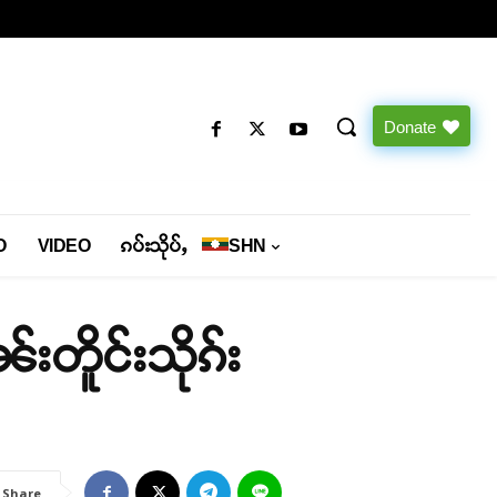
Donate
O
VIDEO
ၵပ်းသိုပ်ႇ
SHN
်းတိူင်းသိုၵ်း
Share