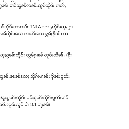
ၵွၼ်း ပၢင်သွၼ်ၸၼ်ႉၸွမ်သိုၵ်း ၵၢတ်ႇ
 ဢၼ်သိုၵ်းတဢၢင်း TNLA လေႃႇတိုၵ်းယူႇ ႁၢ
်းၵမ်သိုၵ်းသေ ဢၢၼ်းတေ ႁူမ်ႈၶိုၼ်း တ
ၽူႈၵွၼ်းတိူင်း ၸွမ်ႁၢၼ် ၸူဝ်းတိၼ်ႉ (စိုး
ႈ။ ယွၼ်ႉၼၼ်လႄႈ သိုၵ်းမၢၼ်ႈ ၶိုၼ်းပူတ်း
ႈၵွၼ်းတိူင်း ငဝ်ႈငုၼ်းသိုၵ်းပွတ်းၵၢင်
်ႉၸုမ်းလူင် မၢႆ 101 ဝႃႈၼႆ။