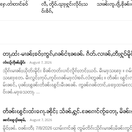
်ႉႁႄႉတၢႆတၢင်ၶဝ်
လီႇ တိူဝ်ႉၺႃးႁူင်းလိုဝ်ႈသ
သၢၼ်းၸူႉၵျီႇၶိုၼ်းဝ
ဝ်းၶႅၵ်ႇ
တႃႇထႆး-မၢၼ်ႈၶဝ်ႈဢွၵ်ႇၵၼ်ငၢႆႈၼၼ်ႉ ၵဵတ်ႉလၢၼ်ႇတီႈႁူဝ်မိူ
-
August 7, 2026
ၸၢႆးသႂ်ၸိုၼ်ႈမိူင်း
သိုၵ်းမၢၼ်ႈယိုတ်းမိူင်း ၶိၼ်ၸတ်းပၢင်လိူၵ်ႈတင်ႈယဝ်ႉ မီးမႃးသၽႃး ။
သၽႃးတႄႉ မီးလွင်ႈဢုပ်ႇဢူဝ်းၵၼ်မႃးလၢႆၶၵ်ႉလၢႆတွၼ်ႈ ။ တႅၼ်း ၽွင်းၸိ
မ်းၼင်ႇ ပုၼ်ႈၽွၼ်းတႅၼ်းၽွင်းမီးၼၼ်ႉ ဢွၼ်ၵၼ်တၢင်ႇၶေႃႈထၢမ်လႄ
ဝ်းၼႆႉမႃးသေတႃႉ ...
တႅၼ်းၽွင်းထႆးၵေႃႉၼိုင်ႈ သႅၼ်ႇႁွင်ႉၼႄၵၢင်ၸႂ်တေႃႇ မိၼ်း
-
August 7, 2026
ၼၢင်းၽူၺ်းၼုမ်ႇ
မိူဝ်ႈၼႆႉ ဝၼ်းတီႈ 7/8/2026 ယၢမ်းၵၢင်ၼႂ် ၸွမ်ၸိၵ်းသိုၵ်းမၢၼ်ႈမိၼ်းဢွင်ႇ