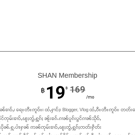
SHAN Membership
19
169
฿
฿
/mo
ၢၼ်ၶၢဝ်ႇ၊ ရေႊတီႊဢူဝ်ႊ၊ ထႆႇႁၢင်ႈ၊ Blogger, Vlog ထႆႇဝီႊတီႊဢူဝ်ႊ တတ်း
င်ၸုမ်းၶၢဝ်ႇၽူႈတွႆႇႁွၵ်ႈ ၼႂ်းၶၵ်ႉၵၢၼ်ပူၵ်းပွင်ၵၢၼ်သိုဝ်ႇ
ႆႈပိုၼ်ႉႁူႉပၢႆးႁၼ် ဢၼ်ၸုမ်းၶၢဝ်ႇၽူႈတွႆႇႁွၵ်ႈၸတ်းႁဵတ်း