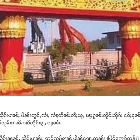
်ႈသိုၵ်းမၢၼ်ႈ မိၼ်းဢွင်ႇလၢႆႇ လၢႆႈတႅၼ်းတီႈယူႇ ၽူႈၵွၼ်းတိူင်းသိုၵ်း ငဝ်ႈ
ုမ်းၵၢၼ်ႉပၢင်တိုၵ်းၵႂႃႇ ဝႃႈၼႆ။
ဵဝ်ႈၼၼ်ႉ သိုၵ်းမၢၼ်ႈ ဢဝ်ၸွမ်ႁၢၼ် မျိၼ့်ၵျေႃႇထုၼ်း (မြင့်ကျော်ထွန်း)