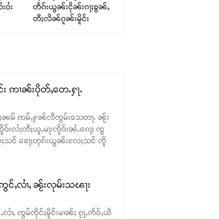
ႆးဝႆး
တဵၵ်းယွၼ်းငိုၼ်းၵႃႈၶွၼ်ႇ
တီႈလိၼ်ၵူၼ်းမိူင်း
င်း ဢၢၼ်းပိုတ်ႇတေႉႁႃႉ
 ၵမ်ႈၼမ် ဢမ်ႇႁၼ်လီၸွမ်းသေတႃႉ ၼႂ်း
ူဝ်းလႆႈတီႈယူႇမႃးၸိူဝ်းၼႆႉၵေႃႈ ၸွ
ႈသင် ၶေႃႈတုၵ်းယွၼ်းလႄႈသင် ၸိူ
ဢွင်ႇလၢႆႇ ၼႂ်းလုမ်းသၽႃး
လၢႆႇ ၸွမ်ၸိုင်ႈမိူင်းမၢၼ်ႈ ၵႂႃႇဢႅဝ်ႇယဵ