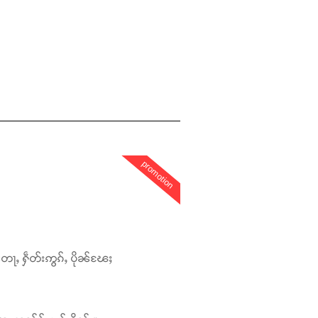
promotion
တေႃႇ ႁဵတ်းဢွၵ်ႇ ပိုၼ်ၽႄႈ