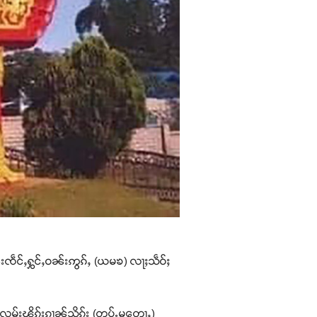
ငုၼ်းၸဵင်ႇႁွင်ႇဝၼ်းဢွၵ်ႇ (ယမၶ) လႃႈသဵဝ်ႈ
 လုမ်းၾိုၵ်းၵၢၼ်သိုၵ်း (တပ်ႉမတေႃႇ)