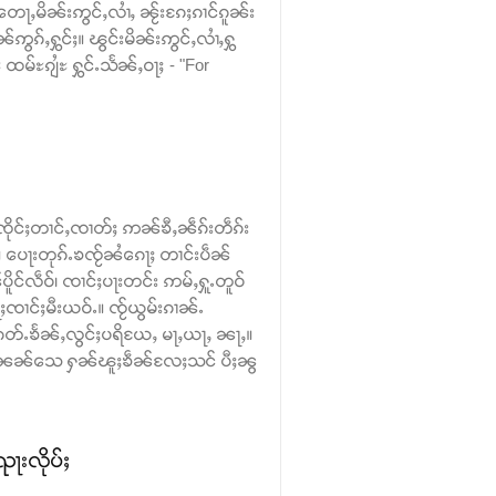
တေႃႇမိၼ်းဢွင်ႇလၢႆႇ ၼႂ်းၵႄႈၵၢင်ၵူၼ်း
ဢွၵ်ႇႁွင်ႈ။ ၽွင်းမိၼ်းဢွင်ႇလၢႆႇႁွ
မ်ႊၵျႆႊ ႁွင်ႉသႅၼ်ႇဝႃႈ - "For
်ၸိုင်ႈတၢင်ႇၸၢတ်ႈ ဢၼ်ၶီႇၼဵၵ်းတဵၵ်း
း။ ပေႃးတုၵ်ႉၶၸႂ်ၼႆၵေႃႈ တၢင်းပဵၼ်
ိူင်လဵဝ်၊ ၸၢင်ႈပႃးတင်း ဢမ်ႇႁူႉတူဝ်
ၢင်ႈမီးယဝ်ႉ။ ၸႂ်ယွမ်းၵၢၼ်ႉ
တ်ႉၶႅၼ်ႇလွင်ႈပရိယႄႇ မႃႇယႃႇ ၼႃႇ။
ွၼ်ႉၼၼ်သေ ႁၼ်ၽူႈၶဵၼ်လႄႈသင် ပီႈၼွ
ႃးလိုပ်ႈ