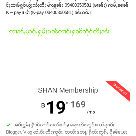
င်ႈထၢမ်ႁူဝ်ယွႆႈလႆႈတီႈ မၢႆၾူၼ်း 09400350581 (မၢၼ်ႈ) ဢမ်ႇၼၼ်
Donate Now
K – pay ။ မၢႆ (K-pay 09400350581) ၼႆယဝ်ႉ။
ဢၢၼ်ႇယဝ်ႉႁူမ်ႈပၼ်တၢင်းႁၼ်ထိုင်တီႈၼႆႈ
promotion
SHAN Membership
19
169
฿
฿
/mo
ၶဝ်ႈႁူမ်ႈ ႁဵၼ်းဢဝ်ၵၢၼ်ၶၢဝ်ႇ၊ ရေႊတီႊဢူဝ်ႊ၊ ထႆႇႁၢင်ႈ၊
Blogger, Vlog ထႆႇဝီႊတီႊဢူဝ်ႊ တတ်းတေႃႇ ႁဵတ်းဢွၵ်ႇ ပိုၼ်ၽႄႈ