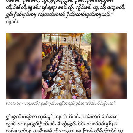
ဝ်ၼၼ်ႉ မိူၼ်ၼင်ႇ လွင်ႈႁႃမေႃသွၼ်၊ ငိုၼ်းလိူၼ်မေႃသွၼ်၊
တီႈၵိၼ်တီႈၼွၼ်း၊ ၾႆးၾႃႉ၊ ၼမ်ႉၸႂ်ႉ ၸိူဝ်းၼႆႉ ယူႇတီႈ ၵေႃႇမတီႇ
ႁူင်းႁဵၼ်းႁဝ်းၶႃႈ လႆႈၸတ်းၵၢၼ် ႁဵတ်းသၢင်ႈမူတ်းၶႃႈယဝ်ႉ”-
ဝႃႈၼႆ။
Support SHAN
Photo by – ၵေႃႇမတီႇ/ ႁူင်းႁဵၼ်းပရႁိတ တုမ်ႇမူဝ်ၼႃးလိၼ်း ဝဵင်းမိူင်းၼၢႆး
တႃႇႁႂ်ႈသဵင်ၵၢင်ၸႂ်ၵူၼ်းမိူင်း ၵူႈတီႈၵူႈလႅၼ်ပေႃးတေၸွ
ႁူင်းႁဵၼ်းပရႁိတ တုမ်ႇမူဝ်ၼႃးလိၼ်းၼႆႉ ယၢမ်းလဵဝ် မီးဝႆႉမေႃ
တ်ႇ တူဝ်ႈလုမ်ႈၾႃႉၼၼ်ႉ ၶဝ်ႈႁူမ်ႈၵမ်ႉထႅမ် ၸုမ်းၶၢ
သွၼ် 5 ၵေႃႉ။ ႁူင်းႁဵၼ်းၼႆႉ မီးၾၢႆႇႁွင်ႇ ဝဵင်း ယၢၼ်ဝဵင်းမွၵ်ႈ 3
ဝ်ႇၽူႈတွႆႇႁွၵ်ႈ လႆႈယူႇၶႃႈဢေႃႈ။
လၵ်း။ သင်ဝႃႈ ၽူႈမီးၼမ်ႉၸႂ်ၸေႇတႃႇၼ ၶႂ်ႈၵမ်ႉထႅမ်ၸွႆႈၸိုင် တွ