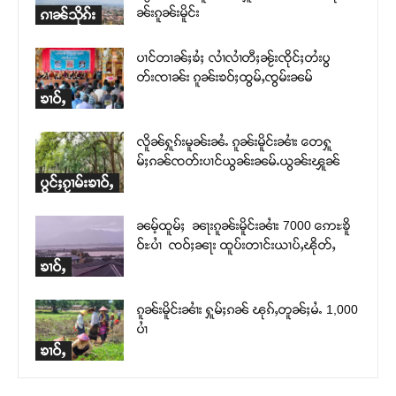
ၼ်းၵူၼ်းမိူင်း
ၵၢၼ်သိုၵ်း
ပၢင်တၢၼ်ႈၶႆႈ လၢႆလၢႆတီႈၼႂ်းၸိုင်ႈတႆးပွ
တ်းၸၢၼ်း ၵူၼ်းၶဝ်ႈထွမ်ႇၸွမ်းၼမ်
ၶၢဝ်ႇ
လိူၼ်ႁူၵ်းမူၼ်းၼႆႉ ၵူၼ်းမိူင်းၼၢႆး တေႁူ
မ်ႈၵၼ်ၸတ်းပၢင်ယွၼ်းၼမ်ႉယွၼ်းၾူၼ်
ပွင်ႈၵႂၢမ်းၶၢဝ်ႇ
ၼမ့်ထူမ်ႈ ၼႃးၵူၼ်းမိူင်းၼၢႆး 7000 ဢေႊၶိူ
ဝ်ႊပၢႆ ၸဝ်ႈၼႃး ထူပ်းတၢင်းယၢပ်ႇၽိုတ်ႇ
ၶၢဝ်ႇ
ၵူၼ်းမိူင်းၼၢႆး ႁူမ်ႈၵၼ် ၽုၵ်ႇတူၼ်ႈမႆႉ 1,000
ပၢႆ
ၶၢဝ်ႇ