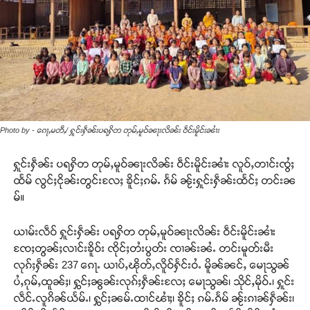
Photo by - ၵေႃႇမတီႇ/ ႁူင်းႁဵၼ်းပရႁိတ တုမ်ႇမူဝ်ၼႃးလိၼ်း ဝဵင်းမိူင်းၼၢႆး
ႁူင်းႁဵၼ်း ပရႁိတ တုမ်ႇမူဝ်ၼႃးလိၼ်း ဝဵင်းမိူင်းၼၢႆး လူဝ်ႇတၢင်းၸွႆႈ
ထႅမ် လွင်ႈငိုၼ်းတွင်းလႄႈ ၶိူင်ႈၵမ်ႉ ၵႅမ် ၼႂ်းႁူင်းႁဵၼ်းထႅင်ႈ တင်းၼ
မ်။
ယၢမ်းလဵဝ် ႁူင်းႁဵၼ်း ပရႁိတ တုမ်ႇမူဝ်ၼႃးလိၼ်း ဝဵင်းမိူင်းၼၢႆး
ၸႄႈတွၼ်ႈလၢင်းၶိူဝ်း ၸိုင်ႈတႆးပွတ်း ၸၢၼ်းၼႆႉ တင်းမူတ်းမီး
လုၵ်ႈႁဵၼ်း 237 ၵေႃႉ ယၢပ်ႇၽိုတ်ႇလိူဝ်ႁႅင်းဝႆႉ မိူၼ်ၼင်ႇ မေႃသွၼ်
ပႆႇၵုမ်ႇထူၼ်ႈ၊ ႁွင်ႈၼွၼ်းလုၵ်ႈႁဵၼ်းလႄႈ မေႃသွၼ်၊ သိုင်ႇမိုဝ်ႉ၊ ႁူင်း
လဵင်ႉလူၵိၼ်ယႅမ်ႉ၊ ႁွင်ႈၼမ်ႉထၢင်ၽၢႆႈ၊ ၶိူင်ႈ ၵမ်ႉၵႅမ် ၼႂ်းၵၢၼ်ႁဵၼ်း၊