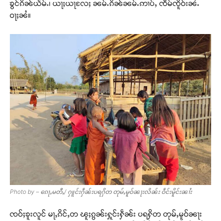
ၶွင်ၵိၼ်ယႅမ်ႉ၊ ယႃႈယႃလႄႈ ၼမ်ႉၵိၼ်ၼမ်ႉဢၢပ်ႇ ၸဵမ်ၸိူဝ်းၼႆႉ
ဝႃႈၼႆ။
Photo by – ၵေႃႇမတီႇ/ ႁူင်းႁဵၼ်းပရႁိတ တုမ်ႇမူဝ်ၼႃးလိၼ်း ဝဵင်းမိူင်းၼၢႆး
ၸဝ်ႈၶူးလူင် မႃႇၵိင်ႇတ ၽူႈၵွၼ်းႁူင်းႁဵၼ်း ပရႁိတ တုမ်ႇမူဝ်ၼႃး