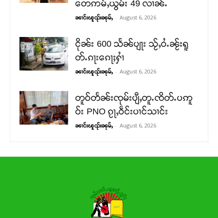
တေဢမ်ႇယွမ်း 49 လၢၼ်ႉ
-
August 6, 2026
ၼၢင်းၽူၺ်းၼုမ်ႇ
ငိုၼ်း 600 သႅၼ်ပျႃး သႂ်ႇဝႆႉၼႂ်းရူ
တ်ႉၵႃးၵေႃႈႁၢႆ
-
August 6, 2026
ၼၢင်းၽူၺ်းၼုမ်ႇ
တူဝ်တႅၼ်းၸုမ်းပျီႇတူႉၸိတ်ႉပဢူ
ဝ်း PNO ၵႂႃႇဝဵင်းပၢင်သၢင်း
-
August 6, 2026
ၼၢင်းၽူၺ်းၼုမ်ႇ