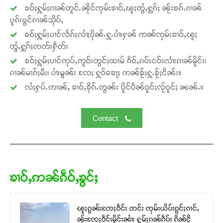
ၶဝ်ႈႁူမ်ႈၵၢၼ်တူင်ႉၼိုင်ၸုမ်းၶၢဝ်ႇၽူႈတွႆႇႁွၵ်ႈ ၼႂ်းၶၵ်ႉၵၢၼ်
ပူၵ်းပွင်ၵၢၼ်သိုဝ်ႇ
ၶဝ်ႈႁူမ်ႈပၢင်လႅၵ်ႈလၢႆႈပိုၼ်ႉႁူႉပၢႆးႁၼ် ဢၼ်ၸုမ်းၶၢဝ်ႇၽူႈ
တွႆႇႁွၵ်ႈၸတ်းႁဵတ်း
ၶဝ်ႈႁူမ်ႈပၢင်ဢုပ်ႇဢူဝ်းတွင်ႈထၢမ် ၵဵဝ်ႇၵပ်းငဝ်းလၢႆးၵၢၼ်မိူင်း၊
ၵၢၼ်မၢၵ်ႈမီး၊ ပၢႆးမွၼ်း လႄႈ ႁူဝ်ၶေႃႈ ဢၼ်ၶႂ်ႈႁူႉၶႂ်ႈငိၼ်း။
လႆႈႁပ်ႉဢၢၼ်ႇ ၶၢဝ်ႇၶိုၵ်ႉတွၼ်း ပိူင်ပဵၼ်ဝူင်ႈလႂ်ဝူင်ႈ ၼၼ်ႉ။
Contact
ၶၢဝ်ႇဢၼ်ၵဵဝ်ႇၶွင်ႈ
ၽူႈၵွၼ်းၸႄႈဝဵင်း တင်း ၸုမ်းယိပ်းၵွင်ႈၵၢင်ႇ
ၼႂ်းၸႄႈဝဵင်းမိူင်းၼၢႆး ႁူမ်ႈၵၼ်ၵဵပ်း ၵိၼ်ငို