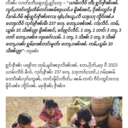
လိၼ်း လၢတ်ႈတီႈၽူႈတွႆႇႁွၵ်ႈဝႃႈ
– “ယၢမ်းလဵဝ် တီႈ ႁူင်းႁဵၼ်းၼႆႉ
လူဝ်ႇတၢင်းၸွႆႈထႅမ်တင်းၼမ်ၶႃႈယဝ်ႉ။ မိူၼ်ၼင်ႇ ငိုၼ်းတွင်း၊ ၶိူ
င်ႈၵမ်ႉၵႅမ် ၼႂ်းႁူင်းႁဵၼ်းလႄႈ ၾၢႆႇပၢႆးယူႇလီ ယႃႈယႃ ၸိူဝ်းၼႆႉ။
တေႃႈလဵဝ် လုၵ်ႈႁဵၼ်းမီး 237 ၵေႃႉ တေႃႇဝၼ်းၼႆႉ လႆႈလဵင်ႉ ဢမ်ႇ
ယွမ်း 10 သႅၼ်ပျႃး မိူၼ်ၼင်ႇ ၶဝ်ႈႁုင်လဵင်ႉ 1 တႃႇ 1 တၢင်၊ 3 တႃႇ 3
တၢင် တေႃႇဝၼ်း။ ၵႃႈၽၵ်းသမ်ႉ 1 တႃႇ 3 သႅၼ်၊ 3 တႃႇ 9 သႅၼ်
တေႃႇဝၼ်း ႁူမ်ႈၵၼ်တင်းမူတ်း တေႃႇဝၼ်းၼႆႉ ဢမ်ႇယွမ်း 10
သႅၼ်ပျႃး”-
ဝႃႈၼႆ။
ႁူင်းႁဵၼ်း ပရႁိတ တုမ်ႇမူဝ်ၼႃးလိၼ်းၼႆႉ တႄႇပိုတ်ႇမႃး ပီ 2023
ယၢမ်းလဵဝ် မီးဝႆႉ လုၵ်ႈႁဵၼ်း 237 ၵေႃႉ (ပႃးၸဝ်ႈသၢင်ႇ) ၵမ်ႈၼမ်
တေပဵၼ်လုၵ်ႈဢွၼ်ႇ တၢင်းမိူင်းၸိတ်ႇ၊ ၼမ်ႉၸၢင်၊ ၵဵင်းတွင်းလႄႈ
မိူင်းၼၢႆး ၸိူဝ်းၼႆႉ မႃးၶိုၼ်ႈ ႁဵၼ်း။