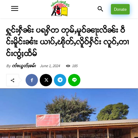
Donate
ႁူင်းႁဵၼ်း ပရႁိတ တုမ်ႇမူဝ်ၼႃးလိၼ်း ဝဵ
င်းမိူင်းၼၢႆး ယၢပ်ႇၽိုတ်ႇလိူဝ်ႁႅင်း လူဝ်ႇတၢ
င်းၸွႆႈထႅမ်
June 1, 2024
185
By
ၸၢႆးယွတ်ႈၶမ်း