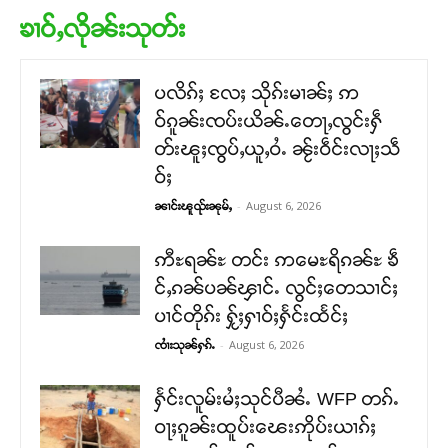
ၶၢဝ်ႇလိုၼ်းသုတ်း
ပလိၵ်ႈ လႄႈ သိုၵ်းမၢၼ်ႈ ဢ
ဝ်ၵူၼ်းၸပ်းယိၼ်ႉတေႃႇလွင်းႁဵ
တ်းၽူႈၸွပ်ႇယူႇဝႆႉ ၼႂ်းဝဵင်းလႃႈသဵ
ဝ်ႈ
-
August 6, 2026
ၼၢင်းၽူၺ်းၼုမ်ႇ
ဢီႊရၼ်ႊ တင်း ဢမေႊရိၵၼ်ႊ ၶဵ
င်ႇၵၼ်ပၼ်ၾၢင်ႉ လွင်ႈတေသၢင်ႈ
ပၢင်တိုၵ်း ႁႂ်ႈႁၢဝ်ႈႁႅင်းထႅင်ႈ
-
August 6, 2026
ၸၢႆးသုၼ်ႁၵ်ႉ
ႁႅင်းလူမ်းမႆႈသုင်ပီၼႆႉ WFP တၵ်ႉ
ဝႃႈၵူၼ်းထူပ်းၽေးဢိုပ်းယၢၵ်ႈ