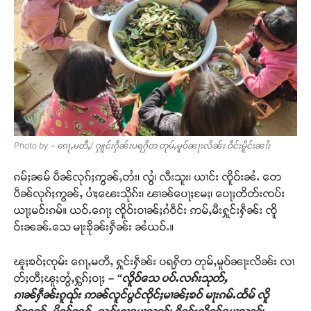
Photo by – ၵေႃႇမတီႇ/ ႁူင်းႁဵၼ်းပရႁိတ တုမ်ႇမူဝ်ၼႃးလိၼ်း ဝဵင်းမိူင်းၼၢႆး
ၵမ်ႈၼမ် ပဵၼ်လုၵ်ႈဢွၼ်ႇတႆး၊ လွႆ၊ လီးသူး၊ ယၢင်း ၸိူဝ်းၼႆႉ တေ
ပဵၼ်လုၵ်ႈဢွၼ်ႇ ပၢႆႈၽေးသိုၵ်း၊ ၽၢၼ်ပေႃႈမႄႈ၊ ပေႃႈတိတ်းၸပ်း
ယႃႈမဝ်းၵမ်။ ယဝ်ႉၵေႃႈ ၸိူဝ်းဝၢၼ်ႈၵႆဝဵင်း ဢမ်ႇမီးႁူင်းႁဵၼ်း ၸိူ
ဝ်းၼၼ်ႉသေ မႃးၶိုၼ်းႁဵၼ်း ၼႆယဝ်ႉ။
ၽူႈၶဝ်ႈၸုမ်း ၵေႃႇမတီႇ ႁူင်းႁဵၼ်း ပရႁိတ တုမ်ႇမူဝ်ၼႃးလိၼ်း လၢ
တ်ႈတီႈၽူႈတွႆႇႁွၵ်ႈဝႃႈ
– “လိူဝ်သေ ပပ်ႉလၵ်းသုတ်ႇ
ၵၢၼ်ႁဵၼ်းၵူၺ်း ဢၼ်လူင်ပွင်ၸိုင်ႈမၢၼ်ႈၶဝ် မႃးၵမ်ႉထႅမ် လိူ