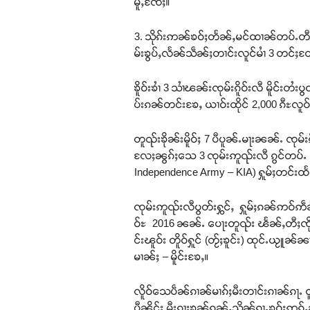
မူႇၸႄႈ။
3. သိုၵ်းဢၼ်ၶဝ်ႈတႅၼ်ႇမင်ထၢၼ်တပ်ႉတီႈပၵ
မ်းၶွပ်ႇလႅၼ်သဵၼ်ႈတၢင်းလူင်မၢႆ 3 တင်ႈတႄႇ
ၶိူဝ်းၶၢႆ 3 သၢႆၽၼ်းၸုမ်းၵိူဝ်းလီ မိူင်း
ပ်းၵၼ်တင်းၶႄႇ ယၢဝ်းထိုင် 2,000 ၵီႊလူဝ်
တူၺ်းၶိုၼ်းမိူဝ်ႈ 7 ပီပူၼ်ႉမႃးၼၼ်ႉ ၸုမ်းၵ
လႄႈၼွၵ်ႈသေ 3 ၸုမ်းဢူၺ်းလီ ၵွင်တပ်ႉ သို
Independence Army – KIA) ႁူမ်ႈတင်းထႅင်
ၸုမ်းဢူၺ်းလီပွတ်းႁွင်ႇ ႁူမ်ႈၵၼ်ဢဝ်ဢဵၼ်ႁ
ဝ်ႊ 2016 ၼၼ်ႉ ပေႃးတူၺ်း ၽႅၼ်ႇတီႈၸိုင်
င်းၽူဝ်း တိူဝ်ႁူင် (တႂ်ႈၶူင်း) ထုင်ႉယႂ
မၢၼ်ႈ – မိူင်းၶႄႇ။
လိူဝ်သေပဵၼ်ၵၢၼ်မၢၵ်ႈမီးတၢင်းၵၢၼ်ၵႃႉ ဝ
ပီၼိုင်ႈ မီးၵႃႈၶၼ်ၵုၼ်ႇသိၼ်ၵႃႉၶဝ်ႈဢွၵ