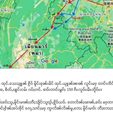
 ထုင်ႉသေသျူၼ် ႁိုဝ် မိူင်းၶုၼ်းမိင် ထုင်ႉယႂူၼ်ၼၢၼ် လူင်းမႃး တၢင်းၸဵ
ႄႇ ၶဵတ်ႇၽွင်းငမ်း ၵဝ်ႈၵၢင်ႉ ၶၢဝ်းတၢင်းမွၵ်ႈ 150 ၵီႊလူဝ်ႊမီႊတိူဝ်ႊ။
ိူဝ်ႈၶဝ်ႈသူႇမိူင်းမၢၼ်ႈတီႈသျိင်းသူၺ်ႇႁိူဝ်ယဝ်ႉ တေလႅၼ်ႈၽၢၼ်ႇၶဝ်ႈ မႃးတၢင်
င်ႈႁႅၼ်ႈၶပ်းၶိုင် ၵေႃႇသၢင်ႈမႃး ၸူးလႅၼ်လိၼ်မူႇၸႄႈ မိူင်းမၢဝ်း တီႈၸႄ