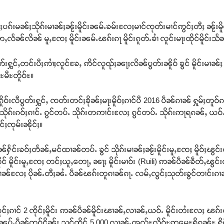
်းမၼ်ႈသိုၵ်းမၢၼ်ႈၼႂ်းမိူင်းၼမ်ႉၶမ်းလႄႈမၢင်ၸုတ်းမၢင်ဢွင်ႈတီႈ ၼႂ်းမိူ
လႅၼ်လိၼ် မူႇၸႄႈ မိူင်းၼမ်ႉၽၵ်းၵႃ မိူင်းၵူတ်ႉၶၢႆ လူင်းမႃးထိုင်မိူင်းသႅ
တႆးပွတ်းႁွင်ႇတင်းပီႈဢၢႆႈလူင်ၶႄႇ ဢိင်လူၺ်ႈၼႃႈလိၼ်ပွတ်းၼိူဝ် ၶွင် မိူင်
ႊမီႊတိူဝ်ႊ။
ိူဝ်းလီပွတ်းႁွင်ႇ ၸတ်းတင်ႈၶိုၼ်ႈမႃးမိူဝ်ႈၵၢင်ပီ 2016 ပဵၼ်ၵၢၼ် ႁူမ်ႈတူဝ်ၵၼ
ၵ်းၵဝ်ႈၵၢင်ႉ ၵွင်တပ်ႉ သိုၵ်းတဢၢင်းလႄႈ ၵွင်တပ်ႉ သိုၵ်းဢႃရၵၼ်ႇ ယဝ်ႉ ယ
ႈၸုမ်းၼိုင်ႈ။
ႅင်းၶဝ်ႈတႅၼ်ႇမင်ထၢၼ်တပ်ႉ ၶွင် သိုၵ်းမၢၼ်ႈၼႂ်းမိူင်းမူႇၸႄႈ မိူဝ်ႈၽွင်းလ
 မိူင်းမူႇၸႄႈ တင်ႈယူႇတေႃႇ ၼႃႈ မိူင်းမၢဝ်း (Ruili) ဢၼ်ပဵၼ်ၶဵတ်ႇၽွင်း
ူၼ်ၼၢၼ်လႄႈ ပိုၼ်ႉတီႈၼႆႉ ပဵၼ်ၽၵ်းတူၵၢၼ်ၵႃႉ လမ်ႇလွင်ႈသုတ်းၶွင်တၢင်းၵၢၼ်
ူင်ႈၵၢင် 2 ၸိုင်ႈမိူင်း ဢၼ်ပဵၼ်မိူင်းၽၢၼ်ႇလၢၼ်ႇယဝ်ႉ မိူင်းတႆးလႄႈ ၽ
်ႇၼပ်ႉပဵၼ်တူဝ်ငိုၼ်း သုင်ထိုင် 5,000 လၢၼ်ႉၻွလ်ႊလိူဝ်ႊဢမေႊရိၵၼ်ႊ ႁို