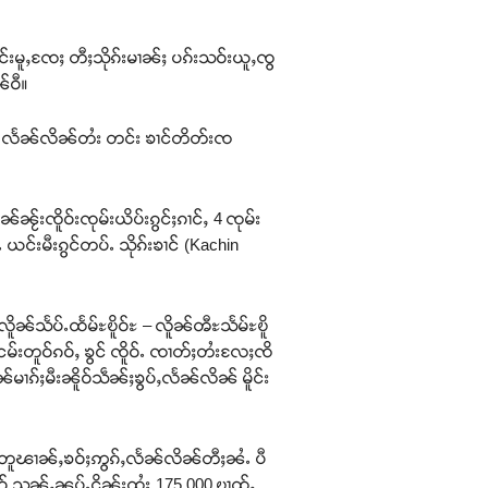
င်းမူႇၸႄႈ တီႈသိုၵ်းမၢၼ်ႈ ပၵ်းသဝ်းယူႇၸွ
ၼ်ဝီ။
းမၢၼ်ႈ လႅၼ်လိၼ်တႆး တင်း ၶၢင်တိတ်းၸ
်ၼႂ်းၸိူဝ်းၸုမ်းယိပ်းၵွင်ႈၵၢင်ႇ 4 ၸုမ်း
င်းမီးၵွင်တပ်ႉ သိုၵ်းၶၢင် (Kachin
ိူၼ်သႅပ်ႉထႅမ်ႊၿိူဝ်ႊ – လိူၼ်ၻီႊသႅမ်ႊၿိူ
ငမ်းတူဝ်ၵဝ်ႇ ၶွင် ၸိူဝ်ႉ ၸၢတ်ႈတႆးလႄႈၸိ
မၢၵ်ႈမီးၼိူဝ်သဵၼ်ႈၶွပ်ႇလႅၼ်လိၼ် မိူင်း
ၵ်းတူၽၢၼ်ႇၶဝ်ႈဢွၵ်ႇလႅၼ်လိၼ်တီႈၼႆႉ ပီ
ဝ် သွၼ်ႇၼပ်ႉငိုၼ်းထႆး 175,000 ၿၢထ်ႇ