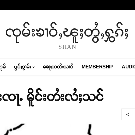
ၸုမ်းၶၢဝ်ႇၽူႈတွႆႇႁွၵ်ႈ
SHAN
တုမ်
ပွင်ႈၵႂၢမ်း
ၶေႃႈထတ်းသၢင်
MEMBERSHIP
AUDI
ႃႉ မိူင်းတႆးလႆႈသင်