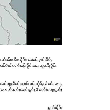
တ်းဢိၼ်ႊၻီႊယိူဝ်ႊ ၽၢၼ်ႇႁၢင်ႈဝႅပ်ႇ
ပၢႆတၢင်းၼႂ်းမိူင်းၶႄႇ ယူႇတီႈမိူင်း
လႄႈ သင်ဝႃႈသဵၼ်ႈတၢင်းၵပ်းသိုပ်ႇသၢႆၼႆႉ ၵေႃႇ
 တေၸႂ်ႉၶၢဝ်းယၢမ်းမွၵ်ႈ 3 ဝၼ်းၵေႃႈႁွတ်ႈ
မွၼ်းၶိူဝ်း