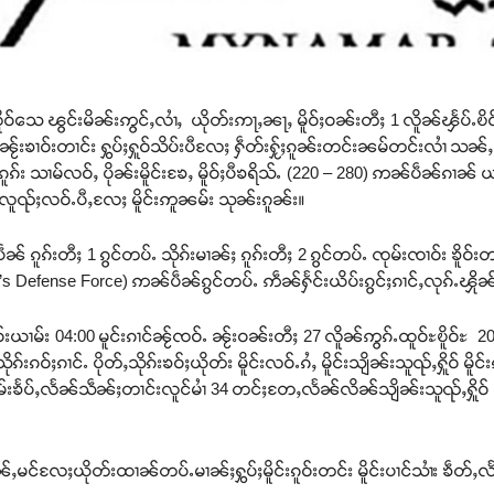
င်းလိူဝ်သေ ၽွင်းမိၼ်းဢွင်ႇလၢႆႇ ယိုတ်းဢႃႇၼႃႇ မိူဝ်ႈဝၼ်းတီႈ 1 လိူၼ်ၾႅ
 ၼႂ်းၶၢဝ်းတၢင်း ႁွပ်ႈႁူဝ်သိပ်းပီလႄႈ ႁဵတ်းႁႂ်ႈၵူၼ်းတင်းၼမ်တင်းလၢႆ သၼ
ူၵ်း သၢမ်လဝ်ႇ ပိုၼ်းမိူင်းၶႄႇ မိူဝ်ႈပီၶရိသ်ႉ (220 – 280) ဢၼ်ပဵၼ်ၵၢၼ် ယ
း လူၺ်ႈလဝ်ႉပီႇလႄႈ မိူင်းဢူၼမ်း သုၼ်းၵူၼ်း။
ႇပဵၼ် ၵူၵ်းတီႈ 1 ၵွင်တပ်ႉ သိုၵ်းမၢၼ်ႈ ၵူၵ်းတီႈ 2 ၵွင်တပ်ႉ ၸုမ်းၸၢဝ်း ၶိ
eople’s Defense Force) ဢၼ်ပဵၼ်ၵွင်တပ်ႉ ဢဵၼ်ႁႅင်းယိပ်းၵွင်ႈၵၢင်ႇလုၵ်ႉၾိုၼ်
ဝ်းယၢမ်း 04:00 မူင်းၵၢင်ၼႂ်ၸဝ်ႉ ၼႂ်းဝၼ်းတီႈ 27 လိူၼ်ဢွၵ်ႉထူဝ်ႊၿိူဝ်
်းၵဝ်ႈၵၢင်ႉ ပိုတ်ႇသိုၵ်းၶဝ်ႈယိုတ်း မိူင်းလဝ်ႉၵႆႇ မိူင်းသျိၼ်းသူၺ်ႇႁိူဝ် မ
းၶႅပ်ႇလႅၼ်သဵၼ်ႈတၢင်းလူင်မၢႆ 34 တင်ႈတႄႇလႅၼ်လိၼ်သျိၼ်းသူၺ်ႇႁိူဝ် တေႃ
တႅၼ်ႇမင်လႄႈယိုတ်းထၢၼ်တပ်ႉမၢၼ်ႈႁွပ်ႈမိူင်းၵူဝ်းတင်း မိူင်းပၢင်သၢႆး ၶဵ