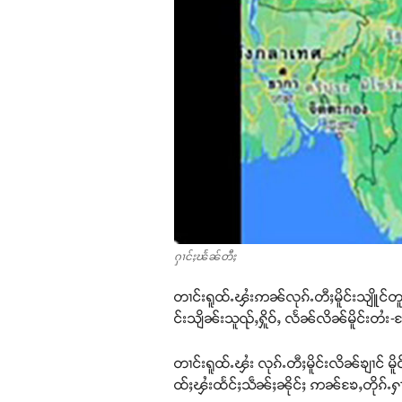
ႁၢင်ႈၽႅၼ်တီႈ
တၢင်းရူထ်ႉၾႆးဢၼ်လုၵ်ႉတီႈမိူင်းသျိူင်တူ
င်းသျိၼ်းသူၺ်ႇႁိူဝ်ႇ လႅၼ်လိၼ်မိူင်းတႆး-ၶ
တၢင်းရူထ်ႉၾႆး လုၵ်ႉတီႈမိူင်းလိၼ်ၶျၢင် မ
ထ်ႈၾႆးထႅင်ႈသဵၼ်ႈၼိုင်ႈ ဢၼ်ၶႄႇတိုၵ်ႉႁၢ