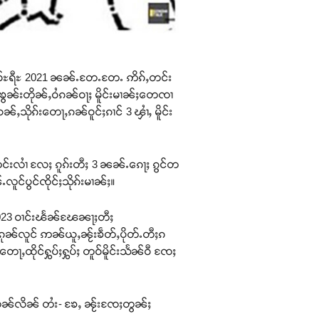
ပ်ႉၿိဝ်ႊရီႊ 2021 ၼၼ်ႉတႄႉတႄႉ ဢိၵ်ႇတင်း
်ႇၶွၼ်းတိုၼ်ႇဝႆၵၼ်ဝႃႈ မိူင်းမၢၼ်ႈတေၸၢ
ၼ်ႇသိုၵ်းတေႃႇၵၼ်ဝူင်ႈၵၢင် 3 ၾၢႆႇ မိူင်း
ူဝ်းတင်းလၢႆ လႄႈ ၵူၵ်းတီႈ 3 ၼၼ်ႉၵေႃႈ ၵွင်တ
ႉလူင်ပွင်ၸိုင်ႈသိုၵ်းမၢၼ်ႈ။
ႊ 2023 ဝၢင်းၽႅၼ်ၽႄၼႃႈတီႈ
ိူင်းၵုၼ်လူင် ဢၼ်ယူႇၼႂ်းၶဵတ်ႇပိုတ်ႉတီႈၵ
ႇထိုင်ႁွပ်ႈႁွပ်ႈ တူဝ်မိူင်းသႅၼ်ဝီ ၸႄႈ
တ်ႇလႅၼ်လိၼ် တႆး- ၶႄႇ ၼႂ်းၸႄႈတွၼ်ႈ