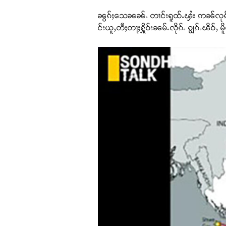
ၼွၵ်ႈသေၼၼ်ႉ တၢင်းရူထ်ႉၾႆး ဢၼ်လုၵ်ႈလႃ
င်းယူႇတီႈတႃႈႁိူဝ်းၼမ်ႉလိုၵ်ႉ ၵျွၵ်ႉၽိဝ်