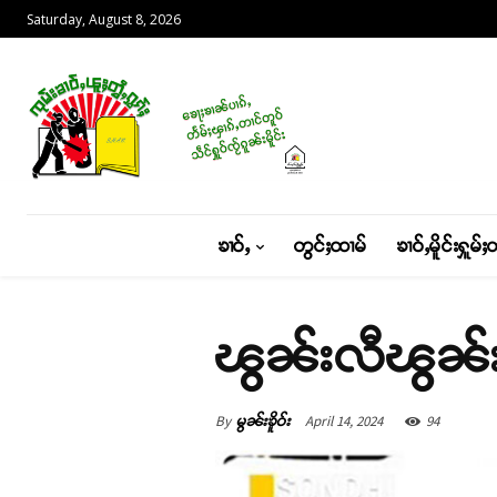
Saturday, August 8, 2026
ၶၢဝ်ႇ
တွင်ႈထၢမ်
ၶၢဝ်ႇမိူင်းႁူမ်ႈ
ၽွၼ်းလီၽွၼ်းၸ
By
April 14, 2024
94
မွၼ်းၶိူဝ်း