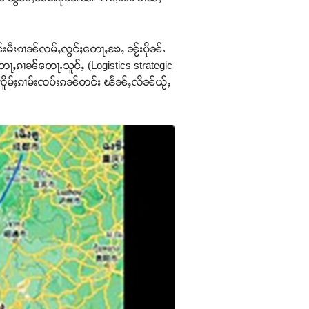
်းမီးၵၢၼ်လမ်ႇလွင်ႈတေႃႇၶႄႇ ၼႂ်းပိုၼ်ႉ
တေႃႇၵၢၼ်တေႃႉသူင်ႇ (Logistics strategic
 ၸိူမ်ႈၵၢမ်းၸပ်းၵၼ်တင်း ၽႅၼ်ႇလိၼ်ယႂ်ႇ