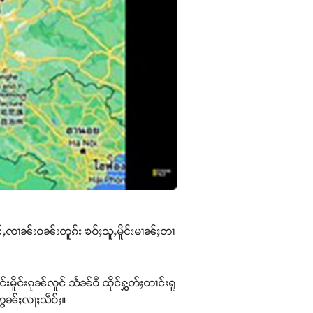
င်ႇၸၢၼ်းဝၼ်းတူၵ်း ၶဝ်ႈသူႇမိူင်းမၢၼ်ႈတၢ
းမိူင်းၵုၼ်လူင် သႅၼ်ဝီ ထိုင်ႁွတ်ႈတၢင်းရူ
ႈတွၼ်ႈလႃႈသဵဝ်ႈ။