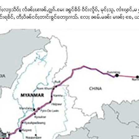
ႈသဵဝ်ႈ လႅၼ်ႈၽၢၼ်ႇၵျွၵ်ႉမႄး ၼွင်ၶဵဝ် ဝဵင်းလိူဝ်ႇ မုင်ႈသူႇ ၸၢႆးၾင်
ႇ မိူင်းရၶႅင်ႇ တီႈပဵၼ်ငဝ်ႈတၢင်းၶွင်တေႃႈၵၢသ်ႉ လႄႈ ၼမ်ႉမၼ်း မၢၼ်ႈ-ၶႄႇ ယၢဝ