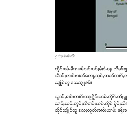
ႁၢင်ႈၽႅၼ်တီႈ
ၸိူဝ်းၼႆႉမီးၵၢၼ်ဝၢင်းပဝ်ႈမၢႆဝႆႉဝႃႈ လိၼ်
သဵၼ်ႈတၢင်းၵၢၼ်တေႃႇသူင်ႇဢၼ်လၢၵ်ႇလၢႆ တင
သျိူင်တူ သေသျူၼ်။
သူၼ်ႇၶၢဝ်းတၢင်းတႃႈႁိူဝ်းၼမ်ႉလိုၵ်ႉတီႈၵျွ
သၢင်ႈယဝ်ႉတူဝ်ႈလီငၢမ်းယဝ်ႉၸိုင် မိူဝ်ႈ
ထိုင်သျိူင်တူ လႄႈလူတ်းၶၢဝ်းယၢမ်း ၼႂ်းၶ