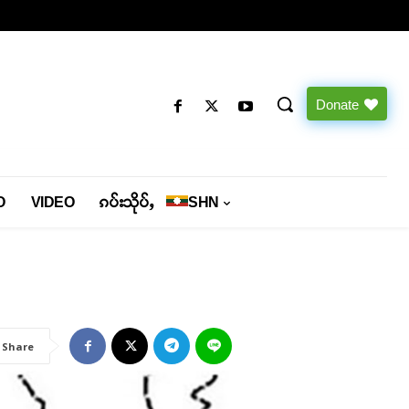
Donate
O
VIDEO
ၵပ်းသိုပ်ႇ
SHN
Share