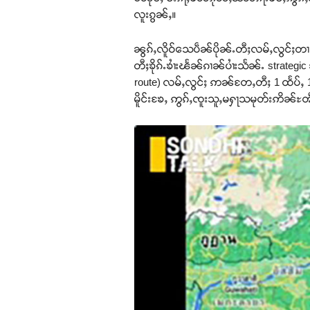
လူးၵွၼ်ႇ။
ၼွၵ်ႇလိူဝ်သေပဵၼ်ပိုၼ်ႉတီႈလမ်ႇလွင်ႈတၢင
တီႈၶိုၵ်ႉၶၢႆးၽႅၼ်ၵၢၼ်ပၢႆးသႅၼ်ႉ strateg
route) လမ်ႇလွင်ႈ ဢၼ်တႄႇတီႈ 1 ထႅပ်ႇ 1 
မိူင်းၶႄႇ ဢွၵ်ႇၸူးသူႇမႁႃသမုတ်းဢိၼ်ႊ