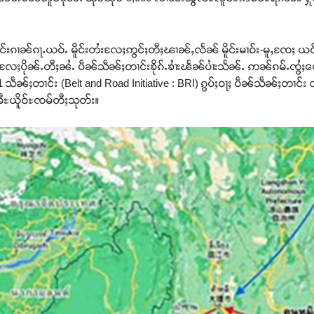
်းၵၢၼ်ၵႃႉယဝ်ႉ မိူင်းတႆးလႄႈဢွင်ႈတီႈၽၢၼ်ႇလႅၼ် မိူင်းမၢဝ်း-မူႇၸႄႈ ယင
ic လႄႈပိုၼ်ႉတီႈၼႆႉ ပဵၼ်သဵၼ်ႈတၢင်းၶိုၵ်ႉၶၢႆးၽႅၼ်ပၢႆးသႅၼ်ႉ ဢၼ်ၵမ်ႉၸွႆႈ
သဵၼ်ႈတၢင်း (Belt and Road Initiative : BRI) ၵွပ်ႈဝႃႈ ပဵၼ်သဵၼ်ႈတၢင်း
ၻီႊယိူဝ်ႊၸမ်တီႈသုတ်း။