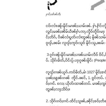
ႁၢင်ႈၽႅၼ်တီႈ
ငဝ်းလၢႆးၼႂ်းမိူင်းမၢၼ်ႈယၢမ်းၼႆႉ ႁၢႆႉႁႅ
လွင်ႈမၼ်ႈၼိမ်ယဵၼ်ႁၢႆႉၸႃႉလိူဝ်တိူဝ်းမႃး
င်ႈတႅၵ်ႇ ပဵၼ်လၢႆပွတ်းလၢႆတွၼ်ႈ မိူၼ်သၢမ်ၵ
ဝူၺ်ႇၼမ်း လူၺ်ႈၸူဝ်းသူဝ် မိူင်းသူႇၼမ်
3 ၵူၵ်းၼႂ်းမိူင်းမၢၼ်ႈပၢၼ်ယၢမ်းလဵဝ် ဝႅင်
ပ်ႉ သိုၵ်းမဵတ်ႇပႅင်းပႂ်ႉပႃးၵူၼ်းမိူင်း (P
လူၺ်ၵၢၼ်ယူၵ်ႉဢဝ်မဵတ်ႇမၢႆ 1027 မိူဝ်ႈၶၢ
ပုၼ်ႈၽွၼ်းၵၼ် ၸိူင်ႉၼင်ႇ 1. ၵွင်တပ်ႉ သိုၵ
ဝ်ႈၵၢင်ႉ လႄႈ ယိုတ်းထၢၼ်တပ်ႉ မၢၼ်ႈၸွမ်
တွၼ်ႈလႃႈသဵဝ်ႈ။
2. သိုၵ်းၵဝ်ႈၵၢင်ႉထႅင်ႈသူၼ်ႇၼိုင်ႈၶဝ်ႈ