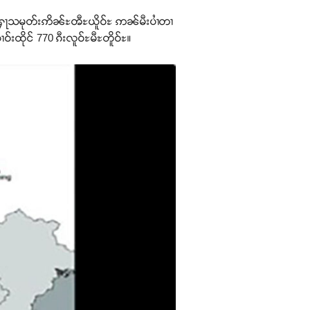
ႇမ ႁႃသမုတ်းဢိၼ်ႊၻီႊယိူဝ်ႊ ဢၼ်မီးပၢႆတၢ
်းထိုင် 770 ၵီးလူဝ်ႊမီႊတိူဝ်ႊ။