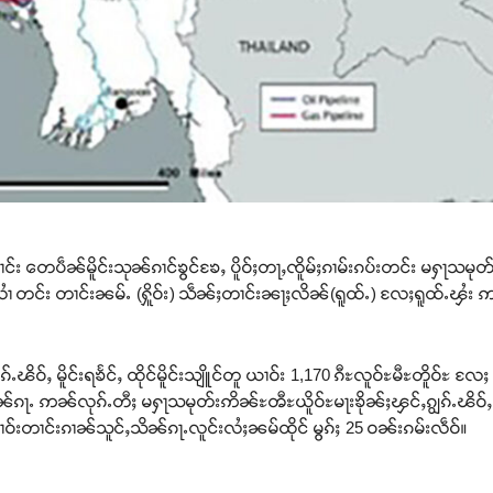
ၶျၢင်း တေပဵၼ်မိူင်းသုၼ်ၵၢင်ၶွင်ၶႄႇ ပိူဝ်ႈတႃႇၸိူမ်ႈၵၢမ်းၵပ်းတင်း မႁႃသမု
်း တၢင်းၼမ်ႉ (ႁိူဝ်း) သဵၼ်ႈတၢင်းၼႃႈလိၼ်(ရူထ်ႉ) လႄႈရူထ်ႉၾႆး ဢၼ်မီး
ၵ်ႉၽိဝ်ႇ မိူင်းရၶႅင်ႇ ထိုင်မိူင်းသျိူင်တူ ယၢဝ်း 1,170 ၵီႊလူဝ်ႊမီႊတိူဝ်ႊ 
သိၼ်ၵႃႉ ဢၼ်လုၵ်ႉတီႈ မႁႃသမုတ်းဢိၼ်ႊၻီႊယိူဝ်ႊမႃးၶိုၼ်ႈၾင်ႇၵျွၵ်ႉၽိဝ်ႇ
ၢဝ်းတၢင်းၵၢၼ်သူင်ႇသိၼ်ၵႃႉလူင်းလႆႈၼမ်ထိုင် မွၵ်ႈ 25 ဝၼ်းၵမ်းလဵဝ်။