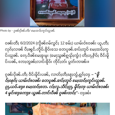
Photo by - ၵူၼ်းပိုၼ်ႉတီႈ/ မႄႈထဝ်ႈဢူင်းၺုၼ်ႉ
ဝၼ်းတီႈ 6/2/2024 (လိူၼ်ၵမ်လွင်ႈ 12 ၶမ်ႈ) ယၢမ်းဝၢႆးဝၼ်း ယူႇတီႈ
လုၵ်ႈလၢၼ် ပီႈၼွင်ႉၸိူဝ်ႉၶိူဝ်းသေ တေပူၼ်ႉၶၢပ်ႈတူဝ် မႄႈထဝ်ႈဢူ
င်းၺုၼ်ႉ ၵေႃႉပဵၼ်မႄႈၶူးမူး (မေႃသွၼ်ႁူၺ်ႈၸွႆး) တီႈပႃႇႁဵဝ်ႈ ဝဵင်းမိူ
င်းပၼ်ႇ ၸႄႈတွၼ်ႈလၢင်းၶိူဝ်း ၸိုင်ႈတႆး ပွတ်းၸၢၼ်း။
ၵူၼ်းပိုၼ်ႉတီႈ ဝဵင်းမိူင်းပၼ်ႇ လၢတ်ႈတီႈၽူႈတွႆႇႁွၵ်ႈဝႃႈ
– “မိူ
ဝ်ႈၽုၵ်ႈ ယၢမ်းဝၢႆးဝၼ်း တေပူၼ်ႉၶၢပ်ႈတူဝ် မႄႈထဝ်ႈဢူင်းၺုၼ်ႉ
ၵႂႃႇယဝ်ႉၶႃႈ။ မႄႈထဝ်ႈတႄႉ လႆႈလူႉသဵင်ႈၵႂႃႇ မိူဝ်ႈဝႃး ယၢမ်းဝၢႆးဝၼ်း
4 မူင်းၶႃႈဢေႃႈ။ ယွၼ်ႉတၢင်းပဵၼ် ၵူၼ်းထဝ်ႈ”-
ဝႃႈၼႆ။