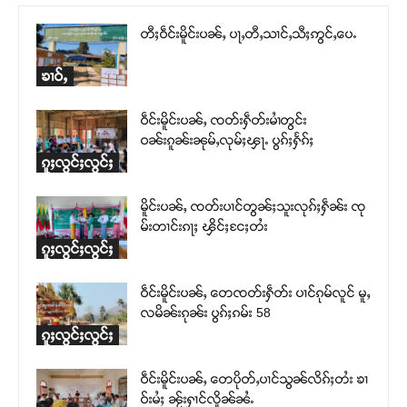
တီႈဝဵင်းမိူင်းပၼ်ႇ ပႃႇတီႇသၢင်ႇသီႈဢွင်ႇပေႉ
ၶၢဝ်ႇ
ဝဵင်းမိူင်းပၼ်ႇ ၸတ်းႁဵတ်းမၢႆတွင်း
ဝၼ်းၵူၼ်းၼုမ်ႇလုမ်ႈၾႃႉ ပွၵ်ႈႁႅၵ်ႈ
ၵူႈလွင်ႈလွင်ႈ
မိူင်းပၼ်ႇ ၸတ်းပၢင်တွၼ်ႈသူးလုၵ်ႈႁဵၼ်း ၸု
မ်းတၢင်းၵႃႈ ၾိင်ႈငႄႈတႆး
ၵူႈလွင်ႈလွင်ႈ
ဝဵင်းမိူင်းပၼ်ႇ တေၸတ်းႁဵတ်း ပၢင်ၵုမ်လူင် မူႇ
လမိၼ်းၵုၼ်း ပွၵ်ႈၵမ်း 58
ၵူႈလွင်ႈလွင်ႈ
ဝဵင်းမိူင်းပၼ်ႇ တေပိုတ်ႇပၢင်သွၼ်လိၵ်ႈတႆး ၶၢ
ဝ်းမႆႈ ၼႂ်းႁၢင်လိူၼ်ၼႆႉ