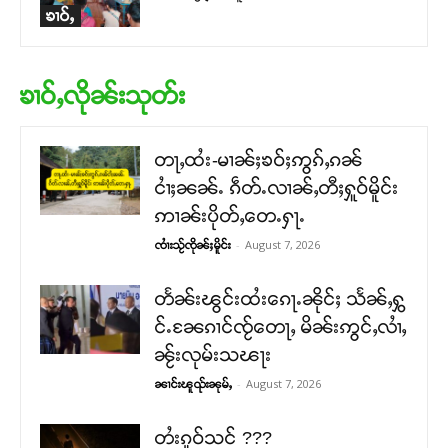
ၶၢဝ်ႇ
ၶၢဝ်ႇလိုၼ်းသုတ်း
တႃႇထႆး-မၢၼ်ႈၶဝ်ႈဢွၵ်ႇၵၼ်
ငၢႆႈၼၼ်ႉ ၵဵတ်ႉလၢၼ်ႇတီႈႁူဝ်မိူင်း
ဢၢၼ်းပိုတ်ႇတေႉႁႃႉ
-
August 7, 2026
ၸၢႆးသႂ်ၸိုၼ်ႈမိူင်း
တႅၼ်းၽွင်းထႆးၵေႃႉၼိုင်ႈ သႅၼ်ႇႁွ
င်ႉၼႄၵၢင်ၸႂ်တေႃႇ မိၼ်းဢွင်ႇလၢႆႇ
ၼႂ်းလုမ်းသၽႃး
-
August 7, 2026
ၼၢင်းၽူၺ်းၼုမ်ႇ
တႆးၵူဝ်သင် ???