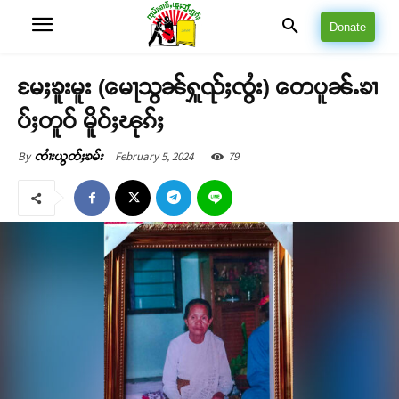
Donate
မႄႈၶူးမူး (မေႃသွၼ်ႁူၺ်ႈၸွႆး) တေပူၼ်ႉၶၢ
ပ်ႈတူဝ် မိူဝ်ႈၽုၵ်ႈ
February 5, 2024
79
By
ၸၢႆးယွတ်ႈၶမ်း