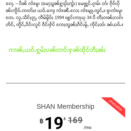
ၵေႃႉ – ပဵၼ် ၸၢႆးမူး (မေႃသွၼ်ႁူၺ်ႈၸွႆး) မေႃႁွင်ႉၵႂၢမ်း တႆး ၵိုၵ်းပို
ၼ်းၸိူဝ်ႉၸၢတ်ႈ။ ယဝ်ႉၵေႃႈ ၸၢႆးၼီႉလႄႈ ၸၢႆးမျႃႉဢွင်ႇ။ ၶူးၸၢႆးမူး
တႄႉ လူႉသဵင်ႈၵႂႃႇ ၸဵမ်မိူဝ်ႈ 1994 ၽွင်းဢႃယု 34 ပီ တီႈဝၢၼ်ႈလၵ်း
တႅင်ႇ ဢိူင်ႇပဵင်းလူင် ဝဵင်းႁႅင် ၸႄႈတွၼ်ႈၵဵင်းမႂ်ႇ ၸိုင်ႈထႆး ၼႆယဝ်ႉ။
ဢၢၼ်ႇယဝ်ႉႁူမ်ႈပၼ်တၢင်းႁၼ်ထိုင်တီႈၼႆႈ
promotion
SHAN Membership
19
169
฿
฿
/mo