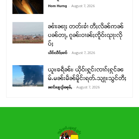
-
August 7, 2026
Hom Hurng
ၼၢႆးၼႃႈ တတ်းၶၢႆ တီႈလိၼ်ဢၼ်
ပၼ်တႃႇ ၵူၼ်းဝၢၼ်ႈၸိူဝ်းၺႃးလို
ပ်ႈ
-
August 7, 2026
ယိင်းသဵဝ်ႈၶၢဝ်
ယူႊၶရဵၼ်ႊ ယိုဝ်းႁူင်းၸၢၵ်ႈႁုင်ၼ
မ်ႉမၼ်းမဵၼ်မိူင်းရတ်ႉသျႃႊသွင်တီႈ
-
August 7, 2026
ၼၢင်းၽူၺ်းၼုမ်ႇ