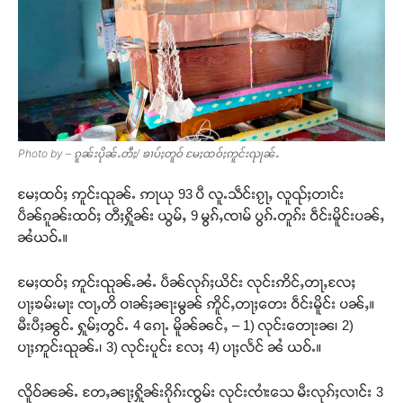
Photo by – ၵူၼ်းပိုၼ်ႉတီႈ/ ၶၢပ်ႈတူဝ် မႄႈထဝ်ႈဢူင်းၺုၼ်ႉ
မႄႈထဝ်ႈ ဢူင်းၺုၼ်ႉ ဢႃယု 93 ပီ လူႉသဵင်းၵႂႃႇ လူၺ်ႈတၢင်း
ပဵၼ်ၵူၼ်းထဝ်ႈ တီႈႁိူၼ်း ယွမ်ႇ 9 မွၵ်ႇၸၢမ် ပွၵ်ႉတူၵ်း ဝဵင်းမိူင်းပၼ်ႇ
ၼႆယဝ်ႉ။
မႄႈထဝ်ႈ ဢူင်းၺုၼ်ႉၼႆႉ ပဵၼ်လုၵ်ႈယိင်း လုင်းဢိင်ႇတႃႇလႄႈ
ပႃႈၶမ်းမႃး ၸႃႇတိ ဝၢၼ်ႈၼႃးမွၼ် ဢိူင်ႇတႃႈတေး ဝဵင်းမိူင်း ပၼ်ႇ။
မီးပီႈၼွင်ႉ ႁူမ်ႈတွင်ႉ 4 ၵေႃႉ မိူၼ်ၼင်ႇ – 1) လုင်းတေႃးၼ၊ 2)
ပႃႈဢူင်းၺုၼ်ႉ၊ 3) လုင်းပူင်း လႄႈ 4) ပႃႈလႅင် ၼႆ ယဝ်ႉ။
လိူဝ်ၼၼ်ႉ တႄႇၼႃႈႁိူၼ်းၵိုၵ်းၸွမ်း လုင်းၸၢႆးသေ မီးလုၵ်ႈလၢင်း 3