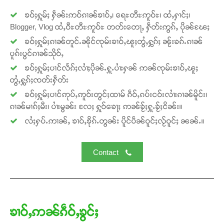
ၶဝ်ႈႁူမ်ႈ ႁဵၼ်းဢဝ်ၵၢၼ်ၶၢဝ်ႇ၊ ရေႊတီႊဢူဝ်ႊ၊ ထႆႇႁၢင်ႈ၊
Blogger, Vlog ထႆႇဝီႊတီႊဢူဝ်ႊ တတ်းတေႃႇ ႁဵတ်းဢွၵ်ႇ ပိုၼ်ၽႄႈ
ၶဝ်ႈႁူမ်ႈၵၢၼ်တူင်ႉၼိုင်ၸုမ်းၶၢဝ်ႇၽူႈတွႆႇႁွၵ်ႈ ၼႂ်းၶၵ်ႉၵၢၼ်
ပူၵ်းပွင်ၵၢၼ်သိုဝ်ႇ
Support SHAN
ၶဝ်ႈႁူမ်ႈပၢင်လႅၵ်ႈလၢႆႈပိုၼ်ႉႁူႉပၢႆးႁၼ် ဢၼ်ၸုမ်းၶၢဝ်ႇၽူႈ
တွႆႇႁွၵ်ႈၸတ်းႁဵတ်း
တႃႇႁႂ်ႈသဵင်ၵၢင်ၸႂ်ၵူၼ်းမိူင်း ၵူႈတီႈၵူႈလႅၼ်ပေႃးတေၸွ
တ်ႇ တူဝ်ႈလုမ်ႈၾႃႉၼၼ်ႉ ၶဝ်ႈႁူမ်ႈၵမ်ႉထႅမ် ၸုမ်းၶၢ
ၶဝ်ႈႁူမ်ႈပၢင်ဢုပ်ႇဢူဝ်းတွင်ႈထၢမ် ၵဵဝ်ႇၵပ်းငဝ်းလၢႆးၵၢၼ်မိူင်း၊
ဝ်ႇၽူႈတွႆႇႁွၵ်ႈ လႆႈယူႇၶႃႈဢေႃႈ။
ၵၢၼ်မၢၵ်ႈမီး၊ ပၢႆးမွၼ်း လႄႈ ႁူဝ်ၶေႃႈ ဢၼ်ၶႂ်ႈႁူႉၶႂ်ႈငိၼ်း။
လႆႈႁပ်ႉဢၢၼ်ႇ ၶၢဝ်ႇၶိုၵ်ႉတွၼ်း ပိူင်ပဵၼ်ဝူင်ႈလႂ်ဝူင်ႈ ၼၼ်ႉ။
Donate Now
Contact
ၶၢဝ်ႇဢၼ်ၵဵဝ်ႇၶွင်ႈ