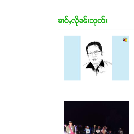
ၶၢဝ်ႇလိုၼ်းသုတ်း