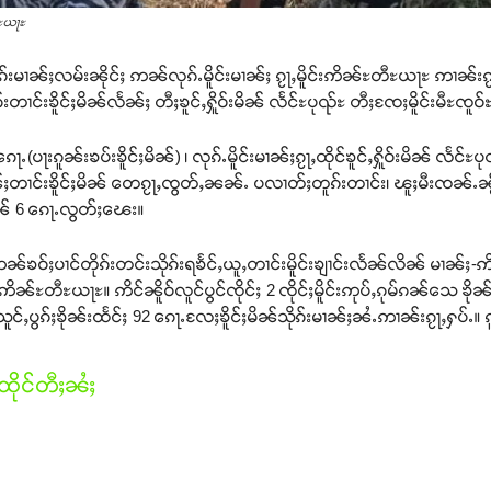
တီႊယႃႊ
ုၵ်းမၢၼ်ႈလမ်းၼိုင်ႈ ဢၼ်လုၵ်ႉမိူင်းမၢၼ်ႈ ၵႂႃႇမိူင်းဢိၼ်ႊတီႊယႃႊ ဢၢၼ်းၵႂႃႇႁၢ
ၢင်းၶိူင်ႈမိၼ်လႅၼ်ႈ တီႈၶူင်ႇႁိူဝ်းမိၼ် လႅင်ႊပုၺ်ႊ တီႈၸႄႈမိူင်းမီႊၸူဝ်
ေႃႉ(ပႃးၵူၼ်းၶပ်းၶိူင်ႈမိၼ်) ၊ လုၵ်ႉမိူင်းမၢၼ်ႈၵႂႃႇထိုင်ၶူင်ႇႁိူဝ်းမိၼ် လႅင်ႊ
ႈတၢင်းၶိူင်ႈမိၼ် တေၵႂႃႇၸွတ်ႇၼၼ်ႉ ပလၢတ်ႈတူၵ်းတၢင်း၊ ၽူႈမီးၸၼ်ႉၼႂ်းတ
ႈမိၼ် 6 ၵေႃႉလွတ်ႈၽေး။
်ၶဝ်ႈပၢင်တိုၵ်းတင်းသိုၵ်းရၶႅင်ႇယူႇတၢင်းမိူင်းၶျၢင်းလႅၼ်လိၼ် မၢၼ်
းဢိၼ်ႊတီႊယႃႊ။ ဢိင်ၼိူဝ်လူင်ပွင်ၸိုင်ႈ 2 ၸိုင်ႈမိူင်းဢုပ်ႇၵုမ်ၵၼ်သေ ၶိုၼ်းသ
ႇပွၵ်ႈၶိုၼ်းထႅင်ႈ 92 ၵေႃႉလႄႈၶိူင်ႈမိၼ်သိုၵ်းမၢၼ်ႈၼႆႉဢၢၼ်းၵႂႃႇႁပ်ႉ။ ၵ
ိုင်တီႈၼႆႈ