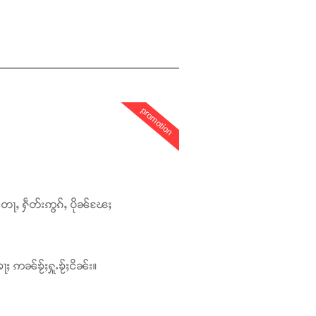
promotion
တေႃႇ ႁဵတ်းဢွၵ်ႇ ပိုၼ်ၽႄႈ
ႃႈ ဢၼ်ၶႂ်ႈႁူႉၶႂ်ႈငိၼ်း။