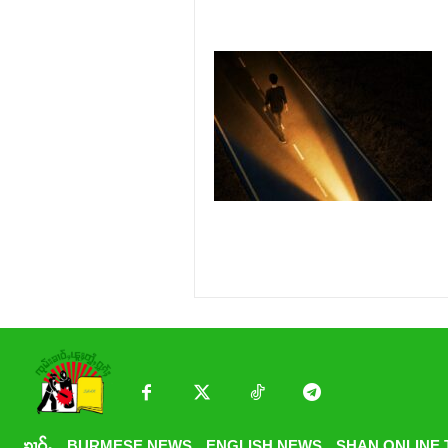
ၶၢဝ်ႇ
BURMESE NEWS
ENGLISH NEWS
SHAN ONLINE 