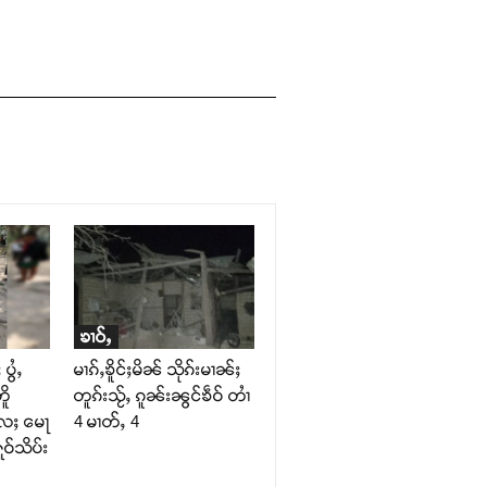
ၶၢဝ်ႇ
ပွႆႇ
မၢၵ်ႇၶိူင်ႈမိၼ် သိုၵ်းမၢၼ်ႈ
ိူ
တူၵ်းသႂ်ႇ ၵူၼ်းၼွင်ၶဵဝ် တၢႆ
လႄႈ မေႃ
4 မၢတ်ႇ 4
ဝ်သိပ်း