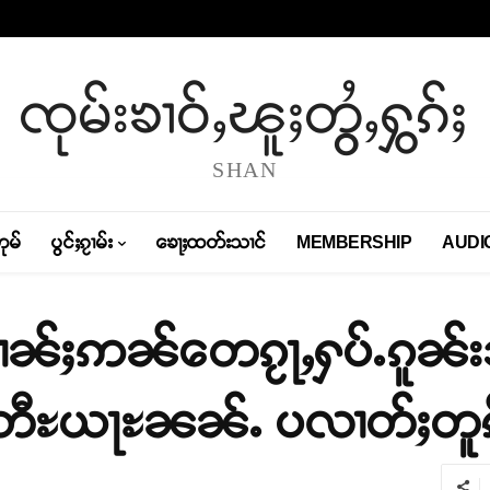
ၸုမ်းၶၢဝ်ႇၽူႈတွႆႇႁွၵ်ႈ
SHAN
တုမ်
ပွင်ႈၵႂၢမ်း
ၶေႃႈထတ်းသၢင်
MEMBERSHIP
AUDI
်းမၢၼ်ႈဢၼ်တေၵႂႃႇႁပ်ႉၵူၼ်းသ
်ႊတီႊယႃႊၼၼ်ႉ ပလၢတ်ႈတူၵ