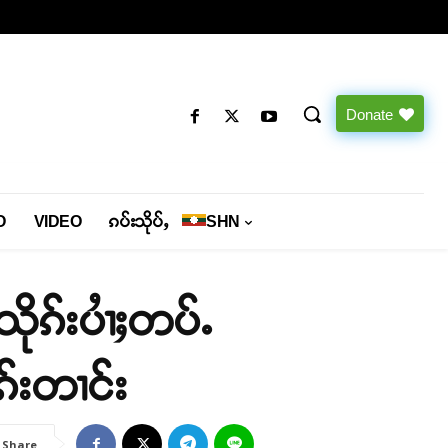
Donate
O
VIDEO
ၵပ်းသိုပ်ႇ
SHN
ိုၵ်းပၢႆႈတပ်ႉ
်းတၢင်း
Share