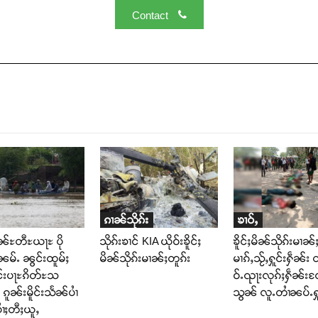
Contact
ၵၢၼ်သိုၵ်း
ၶၢဝ်ႇ
ိၼ်ႊတီႊယႃႊ ပို
သိုၵ်းၶၢင် KIA ယိုဝ်းၶိူင်ႈ
ၶိူင်ႈမိၼ်သိုၵ်းမၢၼ်ႈ 
ၼမ်ႉ ၼွင်းထူမ်ႈ
မိၼ်သိုၵ်းမၢၼ်ႈတူၵ်း
မၢၵ်ႇသႂ်ႇႁူင်းႁဵၼ်း တ
ိူင်းပႃႊၵိတ်ႊသ
ဝ်ႉၺႃးလုၵ်ႈႁဵၼ်း
ူၼ်းမိူင်းသႅၼ်ပၢႆ
သွၼ် လူႉတၢႆၼပ်ႉႁူ
ပၢႆႈတီႈယူႇ