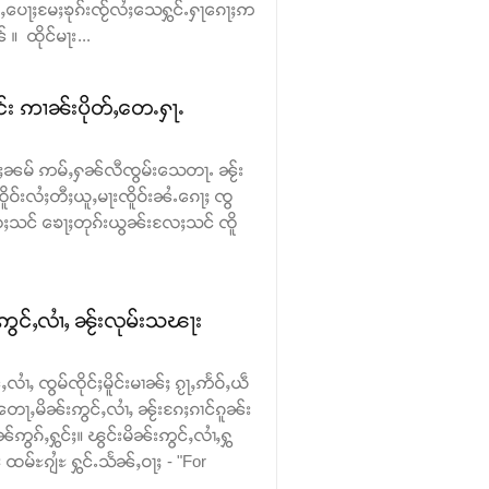
ဝ်ႇပေႃႈမႄႈၶုၵ်းၸႂ်လႆႈသေႁွင်ႉႁႃၵေႃႈဢ
 ထိုင်မႃး...
င်း ဢၢၼ်းပိုတ်ႇတေႉႁႃႉ
 ၵမ်ႈၼမ် ဢမ်ႇႁၼ်လီၸွမ်းသေတႃႉ ၼႂ်း
ူဝ်းလႆႈတီႈယူႇမႃးၸိူဝ်းၼႆႉၵေႃႈ ၸွ
ႈသင် ၶေႃႈတုၵ်းယွၼ်းလႄႈသင် ၸိူ
ဢွင်ႇလၢႆႇ ၼႂ်းလုမ်းသၽႃး
လၢႆႇ ၸွမ်ၸိုင်ႈမိူင်းမၢၼ်ႈ ၵႂႃႇဢႅဝ်ႇယဵ
တေႃႇမိၼ်းဢွင်ႇလၢႆႇ ၼႂ်းၵႄႈၵၢင်ၵူၼ်း
ဢွၵ်ႇႁွင်ႈ။ ၽွင်းမိၼ်းဢွင်ႇလၢႆႇႁွ
မ်ႊၵျႆႊ ႁွင်ႉသႅၼ်ႇဝႃႈ - "For