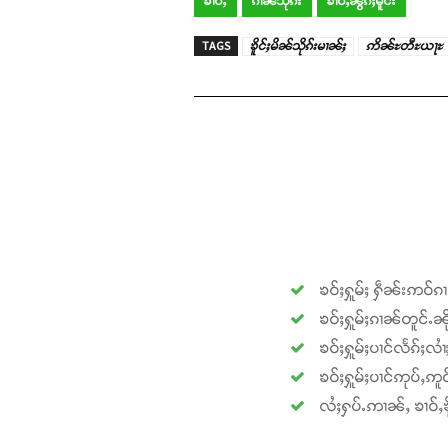
ၶၢဝ်ႇ
ၵၢၼ်သိုၵ်း
ၶၢဝ်ႇၼွၵ်ႈမိူင်း
TAGS
ၶိူင်ႈမိၼ်သိုၵ်းမၢၼ်ႈ
ဢိၼ်ႊတီႊယႃႊ
ၶဝ်ႈႁူမ်ႈ ႁဵၼ်းဢဝ်ၵ
ၶဝ်ႈႁူမ်ႈၵၢၼ်တူင်ႉၼို
ၶဝ်ႈႁူမ်ႈပၢင်လႅၵ်ႈလၢ
ၶဝ်ႈႁူမ်ႈပၢင်ဢုပ်ႇဢူဝ
လႆႈႁပ်ႉဢၢၼ်ႇ ၶၢဝ်ႇၶို