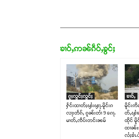
ၶၢဝ်ႇဢၼ်ၵဵဝ်ႇၶွင်ႈ
ၵူႈလွင်ႈလွင်ႈ
ၶၢဝ်ႇ
ႁႅင်းထၢတ်ႈၾႆးၾႃႉမိူင်းၵ
မိူင်းဢ
လႃးတႅၵ်ႇ ၵူၼ်းတၢႆ 9 ၵေႃႉ
တ်ႇၾၢႆ
မၢတ်ႇၸဵပ်းတင်းၼမ်
ထိုင် မ
ထၢၼ်ႊ ၵ
လႆႈၶၢႆႉ