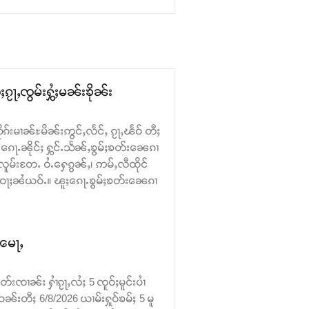
ၵႂႃႇၸွမ်းႁွႆႈမၼ်းၶိုၼ်း
ုၵ်းမၢၼ်ႊမိၼ်းဢွင်ႇလႅင်ႇ ၵႂႃႇၽႅဝ် တီႈ
ေႃႉၼိုင်ႈ ႁွင်ႉသႅၼ်ႇၶွမ်ႈၶတ်း​​ၼေၵၢ
လူမ်းတႄႉ ဝႆႉ​​ႁေၵွၼ်ႇ၊ ဢမ်ႇလီထိုင်
း ဝႃႈၼႆယဝ်ႉ။ ၽူႈ​​ၵေႃႉၶွမ်ႈၶတ်း​​ၼေၵၢ
ႉမေႃႇ
းၸၢၼ်း ႁၢႆၵႂႃႇလႆႈ 5 ၸူဝ်ႈမူင်းပၢႆ
ဝၼ်းတီႈ 6/8/2026 ယၢမ်းႁူဝ်ၶမ်ႈ 5 မူ