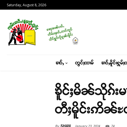
Saturday, August 8, 2026
ၶၢဝ်ႇ
တွင်ႈထၢမ်
ၶၢဝ်ႇမိူင်းႁူမ်ႈ
ၶိူင်ႈမိၼ်သိုၵ
တီႈမိူင်းဢိၼ
By
January 23, 2024
74
SHAN