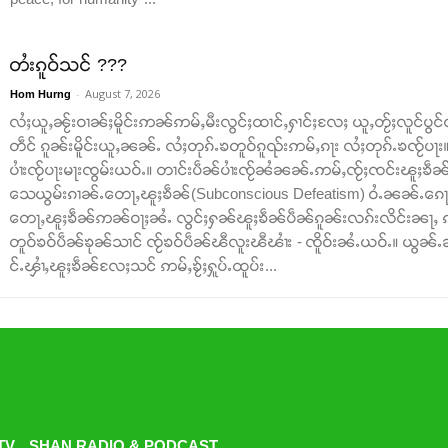
တႆးၵူဝ်သင် ???
-
August 7, 2026
Hom Hurng
လႆႈယူႇၼႂ်းဝၢၼ်ႈမိူင်းဢၼ်ဢမ်ႇမီးလွင်ႈထၢင်ႇႁၢင်ႈလႄႈ ယူႇတႂ်ႈလူင်ပွင
တဵင် ၵူၼ်းမိူင်းယူႇၼၼ်ႉ လႆႈတုၵ်ႉၶတူဝ်ၵူၺ်းဢမ်ႇၵႃး လႆႈတုၵ်ႉၶၸႂ်ပႃ
ပၢႆးၸႂ်ပႃးမႃးၸွမ်းယဝ်ႉ။ တၢင်းပဵၼ်ပၢႆးၸႂ်ၼႆၼၼ်ႉဢမ်ႇၸႂ်ႈၸင်းၽူႈၶဵၼ်ပ
သေယွမ်းၵၢၼ်ႉတေႃႇၽူႈၶဵၼ်(Subconscious Defeatism) ဝႆႉၼၼ်ႉၵေႃႈၸ
တေႃႇၽူႈၶဵၼ်ဢၼ်ဝႃႈၼႆႉ လွင်ႈႁၼ်ၽူႈၶဵၼ်ပဵၼ်ၵူၼ်းလၵ်းလိင်းၼႃႇ ၵ
တူဝ်ၶဝ်ပဵၼ်ၶုၼ်သၢင် ၸႂ်ၶဝ်ပဵၼ်ၽီလူးၽီၽၢႆး - ၸိူဝ်းၼႆႉယဝ်ႉ။ ယ
င်ႉၾၢႆႇၽူႈၶဵၼ်လႄႈသင် ဢမ်ႇၶႂ်ႈႁူပ်ႉထူပ်း...
TV
SHAN RADIO & PODCAST