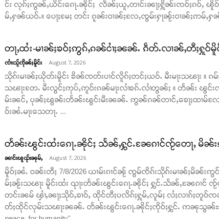
င်း လုၵ်ႈဢွၼ်ႇယိင်းၵေႃႉၼိုင်ႈ လဵၼ်ႈယူႇတၢင်းၼႃႈႁိူၼ်းၸဝ်ႈၵဝ်ႇ ၽိူ
မ်ႇႁၼ်ယဝ်ႉ။ ပေႃႈမႄႈ တင်း ၵူၼ်းဝၢၼ်ႈလႄႇၸွမ်းႁႃၼႂ်းဝၢၼ်ႈဢမ်ႇႁၼ် ။
တႃႇထႆး-မၢၼ်ႈၶဝ်ႈဢွၵ်ႇၵၼ်ငၢႆႈၼၼ်ႉ ၵဵတ်ႉလၢၼ်ႇတီႈႁူဝ်မိူ
-
August 7, 2026
ၸၢႆးသႂ်ၸိုၼ်ႈမိူင်း
သိုၵ်းမၢၼ်ႈယိုတ်းမိူင်း ၶိၼ်ၸတ်းပၢင်လိူၵ်ႈတင်ႈယဝ်ႉ မီးမႃးသၽႃး ။
သၽႃးတႄႉ မီးလွင်ႈဢုပ်ႇဢူဝ်းၵၼ်မႃးလၢႆၶၵ်ႉလၢႆတွၼ်ႈ ။ တႅၼ်း ၽွင်းၸိ
မ်းၼင်ႇ ပုၼ်ႈၽွၼ်းတႅၼ်းၽွင်းမီးၼၼ်ႉ ဢွၼ်ၵၼ်တၢင်ႇၶေႃႈထၢမ်လႄ
ဝ်းၼႆႉမႃးသေတႃႉ ...
တႅၼ်းၽွင်းထႆးၵေႃႉၼိုင်ႈ သႅၼ်ႇႁွင်ႉၼႄၵၢင်ၸႂ်တေႃႇ မိၼ်း
-
August 7, 2026
ၼၢင်းၽူၺ်းၼုမ်ႇ
မိူဝ်ႈၼႆႉ ဝၼ်းတီႈ 7/8/2026 ယၢမ်းၵၢင်ၼႂ် ၸွမ်ၸိၵ်းသိုၵ်းမၢၼ်ႈမိၼ်းဢွင်ႇ
မ်ႈၼႂ်းသၽႃး မိူင်းထႆး ၺႃးတႅၼ်းၽွင်းၵေႃႉၼိုင်ႈ ႁွင်ႉသႅၼ်ႇၼႄၵၢင် ၸႂ်
တင်းၼမ် ၾၢႆႇၼႃႈသိုဝ်ႇၶၢဝ်ႇ ထိုင်တီႈပလိၵ်ႈႁူမ်ႇလူမ်ႈ လႆႈလၢၵ်ႈတူဝ်ၸၼ်
တ်ႈထိုင်လုမ်းသၽႃးၼၼ်ႉ တႅၼ်းၽွင်းၵေႃႉၼိုင်ႈၸိုဝ်ႈႁွင်ႉ ဢၼုသွၼ်ႊ ထ
peace, for humanity"...