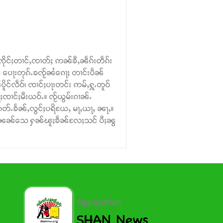
်ၸိုင်ႈတၢင်ႇၸၢတ်ႈ ဢၼ်ၶီႇၼဵၵ်းတဵၵ်း
း။ ပေႃးတုၵ်ႉၶၸႂ်ၼႆၵေႃႈ တၢင်းပဵၼ်
ိူင်လဵဝ်၊ ၸၢင်ႈပႃးတင်း ဢမ်ႇႁူႉတူဝ်
ၢင်ႈမီးယဝ်ႉ။ ၸႂ်ယွမ်းၵၢၼ်ႉ
တ်ႉၶႅၼ်ႇလွင်ႈပရိယႄႇ မႃႇယႃႇ ၼႃႇ။
ွၼ်ႉၼၼ်သေ ႁၼ်ၽူႈၶဵၼ်လႄႈသင် ပီႈၼွ