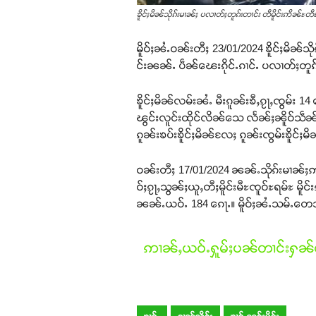
ၶိူင်ႈမိၼ်သိုၵ်းမၢၼ်ႈ ပလၢတ်ႈတူၵ်းတၢင်း တီမိူင်းဢိၼ်ႊ
မိူဝ်ႈၼႆႉဝၼ်းတီႈ 23/01/2024 ၶိူင်ႈမိၼ်သိ
င်းၼၼ်ႉ ပဵၼ်ၽေးၵိုင်ႉၵၢင်ႉ ပလၢတ်ႈတူၵ်းတ
ၶိူင်ႈမိၼ်လမ်းၼႆႉ မီးၵူၼ်းၶီႇၵႂႃႇၸွမ်း 14 ၵ
ၽွင်းလူင်းထိုင်လိၼ်သေ လႅၼ်ႈၼိူဝ်သဵၼ်
ၵူၼ်းၶပ်းၶိူင်ႈမိၼ်လႄႈ ၵူၼ်းၸွမ်းၶိူင်
ဝၼ်းတီႈ 17/01/2024 ၼၼ်ႉသိုၵ်းမၢၼ်ႈဢၼ
ဝ်ႈၵႂႃႇသွၼ်ႈယူႇတီႈမိူင်းမီႊၸူဝ်ႊရမ်ႊ မိူင်
ၼၼ်ႉယဝ်ႉ 184 ၵေႃႉ။ မိူဝ်ႈၼႆႉသမ်ႉတေသူင်
ဢၢၼ်ႇယဝ်ႉႁူမ်ႈပၼ်တၢင်းႁၼ်ထ