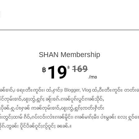
SHAN Membership
19
169
฿
฿
/mo
ၢၼ်ၶၢဝ်ႇ၊ ရေႊတီႊဢူဝ်ႊ၊ ထႆႇႁၢင်ႈ၊ Blogger, Vlog ထႆႇဝီႊတီႊဢူဝ်ႊ တတ်း
င်ၸုမ်းၶၢဝ်ႇၽူႈတွႆႇႁွၵ်ႈ ၼႂ်းၶၵ်ႉၵၢၼ်ပူၵ်းပွင်ၵၢၼ်သိုဝ်ႇ
ႆႈပိုၼ်ႉႁူႉပၢႆးႁၼ် ဢၼ်ၸုမ်းၶၢဝ်ႇၽူႈတွႆႇႁွၵ်ႈၸတ်းႁဵတ်း
်းတွင်ႈထၢမ် ၵဵဝ်ႇၵပ်းငဝ်းလၢႆးၵၢၼ်မိူင်း၊ ၵၢၼ်မၢၵ်ႈမီး၊ ပၢႆးမွၼ်း လႄႈ ႁူဝ်ၶေ
ၵ်ႉတွၼ်း ပိူင်ပဵၼ်ဝူင်ႈလႂ်ဝူင်ႈ ၼၼ်ႉ။