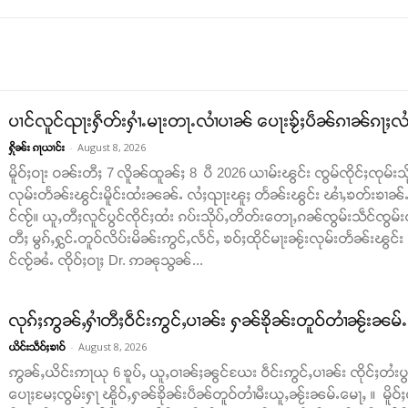
ပၢင်လူင်ၺႃးႁဵတ်းႁၢႆႉမႃးတႃႉလၢႆပၢၼ် ​​ပေႃးၶႂ်ႈပဵၼ်ၵၢၼ်ၵႃႈလႆႈ
-
August 8, 2026
ႁိုၼ်း ၵႃယၢင်း
မိူဝ်ႈဝႃး ဝၼ်းတီႈ 7 လိူၼ်ထူၼ်ႈ 8 ပီ 2026 ယၢမ်းၽွင်း ၸွမ်ၸိုင်ႈၸုမ်းသိ
လုမ်းတႅၼ်းၽွင်းမိူင်းထႆးၼၼ်ႉ လႆႈၺႃးၽူႈ တႅၼ်းၽွင်း ၽၢႆႇၶတ်းၶၢၼ်ႉ​​ၵ
င်ၸႂ်။ ယူႇတီႈလူင်ပွင်ၸိုင်ႈထႆး ၵပ်းသိုပ်ႇတိတ်း​​တေႃႇၵၼ်ၸွမ်းသဵင်ၸွမ်း
တီႈ မွၵ်ႇႁွင်ႉတူဝ်လိပ်းမိၼ်းဢွင်ႇလႅင်ႇ ၶဝ်ႈထိုင်မႃးၼႂ်းလုမ်းတႅၼ်းၽွင်
င်ၸႂ်ၼႆႉ ၸိုဝ်ႈဝႃႈ Dr. ဢၼုသွၼ်...
လုၵ်ႈဢွၼ်ႇႁၢႆတီႈဝဵင်းဢွင်ႇပၢၼ်း ႁၼ်ၶိုၼ်းတူဝ်တၢႆၼႂ်းၼမ်
-
August 8, 2026
ယိင်းသဵဝ်ႈၶၢဝ်
ဢွၼ်ႇယိင်းဢႃယု 6 ၶူပ်ႇ ယူႇဝၢၼ်ႈၼွင်ယႄး ဝဵင်းဢွင်ႇပၢၼ်း ၸိုင်ႈတႆးပွတ်
ပေႃႈမႄႈၸွမ်းႁႃ ၽိူဝ်ႇႁၼ်ၶိုၼ်းပဵၼ်တူဝ်တၢႆမီးယူႇၼႂ်းၼမ်ႉမေႃႇ ။ မိူဝ်ႈ