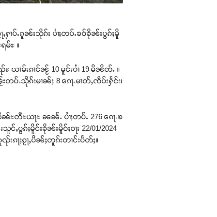
ပ်ႉၵူၼ်းသိုၵ်း ပၢႆႈတပ်ႉၶဝ်ၶိုၼ်းပွၵ်ႈမိူ
ႊရမ်ႊ ။
ပုၺ်ႊ ယၢမ်းၵၢင်ၼႂ် 10 မူင်းပၢႆ 19 မိၼိတ်ႉ ။
ပ်ႉသိုၵ်းမၢၼ်ႈ 8 ၵေႃႉမၢတ်ႇၸဵပ်းႁႅင်း၊
ႈ-ဢိၼ်ႊတီႊယႃႊ ၼၼ်ႉ ပၢႆႈတပ်ႉ 276 ၵေႃႉၶ
ူင်ႇပွၵ်ႈမိူင်းၶိုၼ်းမိူဝ်ႈဝႃး 22/01/2024
ူၺ်းၵႃႈၵႂႃႇပိၼ်ႈတူၵ်းတၢင်းပႅတ်ႈ။