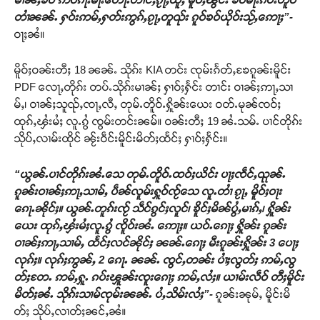
တၢႆၼၼ်ႉ ႁဝ်းဢမ်ႇႁတ်းဢွၵ်ႇၵႂႃႇတူၺ်း ၵူဝ်ၶဝ်ယိုဝ်းသႂ်ႇဢေႃႈ”-
ဝႃႈၼႆ။
မိူဝ်ႈဝၼ်းတီႈ 18 ၼၼ်ႉ သိုၵ်း KIA တင်း ၸုမ်းၵႅတ်ႇၶႄၵူၼ်းမိူင်း
PDF လေႃႇတိုၵ်း တပ်ႉသိုၵ်းမၢၼ်ႈ ႁၢဝ်ႈႁႅင်း တၢင်း ဝၢၼ်ႈဢႃႇသၢ
မ်ႇ၊ ဝၢၼ်ႈသူၺ်ႇၸႃႇလီႇ တုမ်ႉတိူဝ်ႉႁိူၼ်းယေး ဝတ်ႉမုၼ်ၸဝ်ႈ
ထုၵ်ႇၾႆးမႆႈ လူႉၵွႆ ၸွမ်းတင်းၼမ်။ ဝၼ်းတီႈ 19 ၼႆႉသမ်ႉ ပၢင်တိုၵ်း
သိုပ်ႇလၢမ်းထိုင် ၼႂ်းဝဵင်းမိူင်းမိတ်ႈထႅင်ႈ ႁၢဝ်ႈႁႅင်း။
“ယွၼ်ႉပၢင်တိုၵ်းၼႆႉသေ တုမ်ႉတိူဝ်ႉထဝ်ႈယိင်း ပႃႈၸဵင်ႇၺုၼ်ႉ
ၵူၼ်းဝၢၼ်ႈဢႃႇသၢမ်ႇ ပဵၼ်လူမ်းႁူဝ်ၸႂ်သေ လူႉတၢႆ ၵႂႃႇ မိူဝ်ႈဝႃး
ၵေႃႉၼိုင်ႈ။ ယွၼ်ႉတူၵ်းၸႂ် သဵင်ၵွင်ႈလူင်၊ ၶိူင်ႈမိၼ်ပွႆႇမၢၵ်ႇ၊ ႁိူၼ်း
ယေး ထုၵ်ႇၾႆးမႆႈလူႉၵွႆ ၸိူဝ်းၼႆႉ ဢေႃႈ။ ယဝ်ႉၵေႃႈ ႁိူၼ်း ၵူၼ်း
ဝၢၼ်ႈဢႃႇသၢမ်ႇ ထႅင်ႈလင်ၼိုင်ႈ ၼၼ်ႉၵေႃႈ မီးၵူၼ်းႁိူၼ်း 3 ပေႃႈ
လုၵ်ႈ။ လုၵ်ႈဢွၼ်ႇ 2 ၵေႃႉ ၼၼ်ႉ ၸွင်ႇတၼ်း ပၢႆႈလွတ်ႈ ဢမ်ႇလွ
တ်ႈတႄႉ ဢမ်ႇႁူႉ ၵပ်းၾူၼ်းၸူးၵေႃႈ ဢမ်ႇလႆႈ။ ယၢမ်းလဵဝ် တီႈမိူင်း
မိတ်ႈၼႆႉ သိုၵ်းသၢမ်ၸုမ်းၼၼ်ႉ ပႆႇသိမ်းလႆႈ”-
ၵူၼ်းၼုမ်ႇ မိူင်းမိ
တ်ႈ သိုပ်ႇလၢတ်ႈၼင်ႇၼႆ။