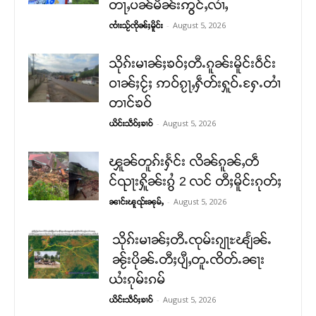
တႃႇပၼ်မိၼ်းဢွင်ႇလၢႆႇ
-
August 5, 2026
ၸၢႆးသႂ်ၸိုၼ်ႈမိူင်း
သိုၵ်းမၢၼ်ႈၶဝ်ႈတီႉၵူၼ်းမိူင်းဝဵင်း
ဝၢၼ်ႈငႂ်ႈ ဢဝ်ၵႂႃႇႁဵတ်းႁူဝ်ႉႁႄႉတၢႆ
တၢင်ၶဝ်
-
August 5, 2026
ယိင်းသဵဝ်ႈၶၢဝ်
ၾူၼ်တူၵ်းႁႅင်း လိၼ်ၵူၼ်ႇတဵ
င်ၺႃးႁိူၼ်းၵွႆ 2 လင် တီႈမိူင်းၵုတ်ႈ
-
August 5, 2026
ၼၢင်းၽူၺ်းၼုမ်ႇ
သိုၵ်းမၢၼ်ႈတီႉၸုမ်းၵျႃႊၽျႅၼ်ႉ
ၼႂ်းပိုၼ်ႉတီႈပျီႇတူႉၸိတ်ႉၼႃး
ယႆးၵုမ်းၵမ်
-
August 5, 2026
ယိင်းသဵဝ်ႈၶၢဝ်