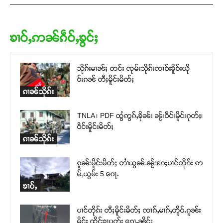
ၶၢဝ်ႇဢၼ်ၵဵဝ်ႇၶွင်ႈ
သိုၵ်းမၢၼ်ႈ တင်း ၸုမ်းသိုၵ်းၸၢဝ်းၶိူဝ်းယို
ဝ်းၵၼ် တီႈမိူင်းမိတ်ႈ
ၵၢၼ်သိုၵ်း
TNLA ၊ PDF ထွႆဢွၵ်ႇၶိုၼ်း ၼႂ်းဝဵင်းမိူင်းၵုတ်ႈ၊
ဝဵင်းမိူင်းမိတ်ႈ
ၵၢၼ်သိုၵ်း
ၵူၼ်းမိူင်းမိတ်ႈ တၢႆယွၼ်ႉၼႂ်းၵႄႈပၢင်တိုၵ်း ဢ
မ်ႇယွမ်း 5 ၵေႃႉ
ၶၢဝ်ႇ
ပၢင်တိုၵ်း တီႈမိူင်းမိတ်ႈ ၸၢၵ်ႇမၢၵ်ႇတိူဝ်ႉၵူၼ်း
မိူင်း ထိုင်ၶႃပုတ်း ၵေႃႉၼိုင်ႈ