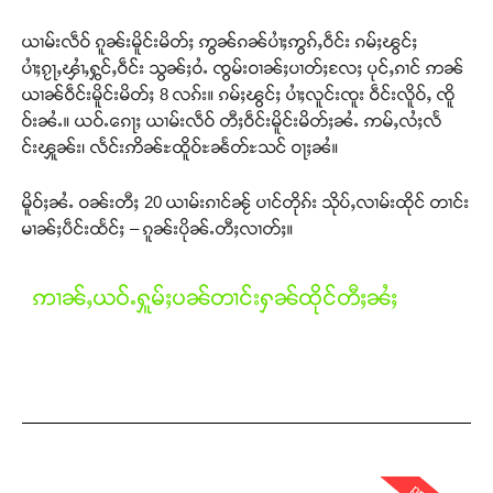
ယၢမ်းလဵဝ် ၵူၼ်းမိူင်းမိတ်ႈ ဢွၼ်ၵၼ်ပၢႆႈဢွၵ်ႇဝဵင်း ၵမ်ႈၽွင်ႈ
ပၢႆႈၵႂႃႇၾၢႆႇႁွင်ႇဝဵင်း သွၼ်ႈဝႆႉ ၸွမ်းဝၢၼ်ႈပၢတ်ႈလႄႈ ပုင်ႇၵၢင် ဢၼ်
ယၢၼ်ဝဵင်းမိူင်းမိတ်ႈ 8 လၵ်း။ ၵမ်ႈၽွင်ႈ ပၢႆႈလူင်းၸူး ဝဵင်းလိူဝ်ႇ ၸိူ
ဝ်းၼႆႉ။ ယဝ်ႉၵေႃႈ ယၢမ်းလဵဝ် တီႈဝဵင်းမိူင်းမိတ်ႈၼႆႉ ဢမ်ႇလႆႈလႅ
င်းၾူၼ်း၊ လႅင်းဢိၼ်ႊထိူဝ်ႊၼႅတ်ႊသင် ဝႃႈၼႆ။
မိူဝ်ႈၼႆႉ ဝၼ်းတီႈ 20 ယၢမ်းၵၢင်ၼႂ် ပၢင်တိုၵ်း သိုပ်ႇလၢမ်းထိုင် တၢင်း
Support SHAN
မၢၼ်ႈပဵင်းထႅင်ႈ – ၵူၼ်းပိုၼ်ႉတီႈလၢတ်ႈ။
တႃႇႁႂ်ႈသဵင်ၵၢင်ၸႂ်ၵူၼ်းမိူင်း ၵူႈတီႈၵူႈလႅၼ်ပေႃးတေၸွ
တ်ႇ တူဝ်ႈလုမ်ႈၾႃႉၼၼ်ႉ ၶဝ်ႈႁူမ်ႈၵမ်ႉထႅမ် ၸုမ်းၶၢ
ဢၢၼ်ႇယဝ်ႉႁူမ်ႈပၼ်တၢင်းႁၼ်ထိုင်တီႈၼႆႈ
ဝ်ႇၽူႈတွႆႇႁွၵ်ႈ လႆႈယူႇၶႃႈဢေႃႈ။
Donate Now