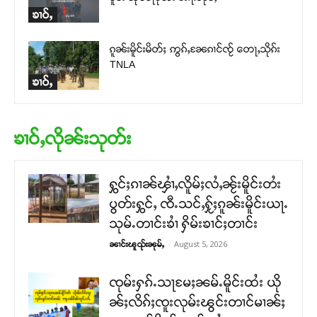
ၶၢဝ်ႇ
ၵူၼ်းမိူင်းမိတ်ႈ ဢွၵ်ႇၼႄၵၢင်ၸႂ် တေႃႇသိုၵ်း
TNLA
ၶၢဝ်ႇ
ၶၢဝ်ႇလိုၼ်းသုတ်း
ႁွင်ႈၵၢၼ်ၾၢႆႇလိူမ်ႈလႆႇၼႂ်းမိူင်းတႆး
ပွတ်းႁွင်ႇ ၸီႉသင်ႇႁႂ်ႈၵူၼ်းမိူင်းယႃႉ
သုမ်ႉတၢင်းၶၢႆ ႁိမ်းၶၢင်ႈတၢင်း
-
August 5, 2026
ၼၢင်းၽူၺ်းၼုမ်ႇ
ၸုမ်းႁၵ်ႉသႃမႄႈၼမ်ႉမိူင်းထႆး ယို
ၼ်ႈလိၵ်ႈၸူးလုမ်းၽွင်းတၢင်မၢၼ်ႈ