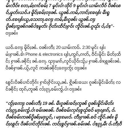
မ်းလဵဝ်။ တႄႇမႆႈၵၢင်ၶမ်ႈ 7 မူင်းပၢႆ ထိုင် 9 မူင်းပၢႆ ယၢမ်းလဵဝ် ပဵၼ်ၽ
ဝ်ႇမူတ်းယဝ်ႉ။ မိူဝ်ႈၶမ်ႈဝႃးၼႆႉ ယွၼ်ႉဢမ်ႇၸၢင်ႈၶႄၾႆး မီးရူ
တ်ႉၶႄၾႆးယူႇသေတႃႉၵေႃႈ ဢမ်ႇမီးၵူၼ်း ယွၼ်ႉဝႃႈ
ပိူၼ်ႈဢွၼ်ၵၼ်ပၢႆႈမူတ်း ၵိုတ်းထႅင်ႈႁဝ်း ၸိူဝ်းၼႆႉၵူၺ်း ပႆႇပၢႆႈ”-
ဝႃႈၼႆ။
ယဝ်ႉၵေႃႈ မိူဝ်ႈၼႆႉ ဝၼ်းတီႈ 20 ယၢမ်းၸဝ်ႉ 2:30 မူင်း ၾႆး
မႆႈႁၢၼ်ႉၶၢႆ Phone & electronics ၾၢႆႇဢွၵ်ႇၵၢတ်ႇ ဝဵင်းမိူင်း မိတ်ႈထႅ
င်ႈ ႁၢၼ်ႉၼိုင်ႈ ၼႆႉၵေႃႉ ၺႃးမၢၵ်ႇလူင်ယိုဝ်းသႂ်ႇ၊ ႁၢၼ်ႉၶၢႆၾူၼ်းၼႆႉ
ပဵၼ်ႁၢၼ်ႉယႂ်ႇလူင် ဢၼ်ၼိုင်ႈၵေႃႈၸႂ်ႈ ဝႃႈၼႆ။
ၽွင်းပဵၼ်ပၢင်တိုၵ်း ႁၢဝ်ႈႁႅင်းယူႇၼႆႉ ႁိူၼ်းယေး ၵူၼ်းမိူင်းမိတ်ႈ လ
င်ၼိုင်ႈ ထုၵ်ႇၸူၼ် လႆႈၵႂႃႇၶမ်းၸွႆႉပၢႆ ဝႃႈၼႆ။
“ၸႂ်ႈဢေႃႈ ဝၼ်းတီႈ 19 ၼႆႉ မီးၵူၼ်းၶဝ်ႈၸူၼ် ၵူၼ်းမိူင်းမိတ်း
လႆႈၵႂႃႇၶမ်းၸွႆႉပၢႆ ၶမ်းၼၼ်ႉ ပဵၼ်ၶမ်းလုၵ်ႈၶူၺ်ၶဝ် မႃးၾၢၵ်ႇ ဝႆႉ
ပဵၼ်ၶမ်းဢၼ်ပိူၼ်ႈမႃးပွင်ႇ ၊ မႃးမႄးဝႆႉ တီႈႁၢၼ်ႉၶဝ် ၸိူင်ႉၼႆ။ မိူ
ဝ်ႈၽွင်း ပဵၼ်ပၢင်တိုၵ်းၼႆႉ ၸဝ်ႈၶွင်ႁၢၼ်ႉၶမ်းၼႆႉ ပၢႆႈၵႂႃႇမီး ဝႆႉတီႈဝဵ