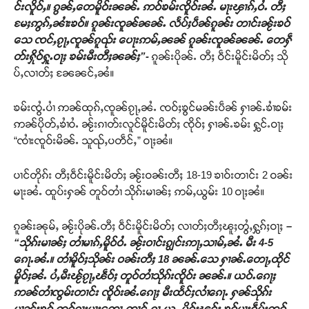
င်းလိူဝ်ႇ။ ၵွၼ်ႇတေမိူဝ်းၼၼ်ႉ ဢဝ်ၶမ်းၸိူဝ်းၼႆႉ မႃးၾၢၵ်ႇဝႆႉ တီႈ
မႄႈဢွၵ်ႇၼၢႆးၶဝ်။ ၵူၼ်းၸူၼ်ၼၼ်ႉ လႅပ်ႈပဵၼ်ၵူၼ်း တၢင်းၼႂ်းၶဝ်
သေ ၸင်ႇၵႂႃႇၸူၼ်ၵူၺ်း ပေႃးဢမ်ႇၼၼ် ၵူၼ်းၸူၼ်ၼၼ်ႉ တေႁဵ
တ်းႁိုဝ်ႁူႉဝႃႈ ၶမ်းမီးတီႈၼၼ်ႈ”-
ၵူၼ်းပိုၼ်ႉ တီႈ ဝဵင်းမိူင်းမိတ်ႈ သို
ပ်ႇလၢတ်ႈ ၼႄၼင်ႇၼႆ။
ၶမ်းၸွႆႉပၢႆ ဢၼ်ထုၵ်ႇၸူၼ်ၵႂႃႇၼႆႉ ၸဝ်ႈၶွင်မၼ်းပဵၼ် ႁၢၼ်ႉၶၢႆၶမ်း
ဢၼ်ပိုတ်ႇၶၢႆဝႆႉ ၼႂ်းၵၢတ်းလူင်မိူင်းမိတ်ႈ ၸိုဝ်ႈ ႁၢၼ်ႉၶမ်း ႁွင်ႉဝႃႈ
“ၸၢႆးၸူဝ်းမိၼ်ႉ သူၺ်ႇပတဵင်ႇ” ဝႃႈၼႆ။
ပၢင်တိုၵ်း တီႈဝဵင်းမိူင်းမိတ်ႈ ၼႂ်းဝၼ်းတီႈ 18-19 ၶၢဝ်းတၢင်း 2 ဝၼ်း
မႃးၼႆႉ ထူပ်းႁၼ် တူဝ်တၢႆ သိုၵ်းမၢၼ်ႈ ဢမ်ႇယွမ်း 10 ဝႃႈၼႆ။
ၵူၼ်းၼုမ်ႇ ၼႂ်းပိုၼ်ႉတီႈ ဝဵင်းမိူင်းမိတ်ႈ လၢတ်ႈတီႈၽူႈတွႆႇႁွၵ်ႈဝႃႈ
–
“သိုၵ်းမၢၼ်ႈ တၢႆမၢၵ်ႇမိူဝ်ဝႆႉ ၼႂ်းဝၢင်းၵျွင်းဢႃႇသၢမ်ႇၼႆႉ မီး 4-5
ၵေႃႉၼႆႉ။ တၢႆမိူဝ်ႈသိုၼ်း ဝၼ်းတီႈ 18 ၼၼ်ႉသေ ႁၢၼ်ႉတေႃႇထိုင်
မိူဝ်ႈၼႆႉ ပႆႇမီးၽႂ်ၵႂႃႇၽဵဝ်ႈ တူဝ်တၢႆသိုၵ်းၸိူဝ်း ၼၼ်ႉ။ ယဝ်ႉၵေႃႈ
ဢၼ်တၢႆၸွမ်းတၢင်း ၸိူဝ်းၼႆႉၵေႃႈ မီးထႅင်ႈလၢႆၵေႃႉ ႁၼ်သိုၵ်း
မၢၼ်ႈၶဝ် ဢဝ်ၵႃးမႃးတေႃႉတၢင်ႇၵႂႃႇယူႇ မိူဝ်ႈၽွင်း ၶဝ်မႃးၵဵပ်းတူဝ်