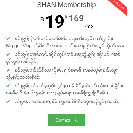
promotion
SHAN Membership
19
169
฿
฿
/mo
ၶဝ်ႈႁူမ်ႈ ႁဵၼ်းဢဝ်ၵၢၼ်ၶၢဝ်ႇ၊ ရေႊတီႊဢူဝ်ႊ၊ ထႆႇႁၢင်ႈ၊
Blogger, Vlog ထႆႇဝီႊတီႊဢူဝ်ႊ တတ်းတေႃႇ ႁဵတ်းဢွၵ်ႇ ပိုၼ်ၽႄႈ
ၶဝ်ႈႁူမ်ႈၵၢၼ်တူင်ႉၼိုင်ၸုမ်းၶၢဝ်ႇၽူႈတွႆႇႁွၵ်ႈ ၼႂ်းၶၵ်ႉၵၢၼ်
ပူၵ်းပွင်ၵၢၼ်သိုဝ်ႇ
ၶဝ်ႈႁူမ်ႈပၢင်လႅၵ်ႈလၢႆႈပိုၼ်ႉႁူႉပၢႆးႁၼ် ဢၼ်ၸုမ်းၶၢဝ်ႇၽူႈ
တွႆႇႁွၵ်ႈၸတ်းႁဵတ်း
ၶဝ်ႈႁူမ်ႈပၢင်ဢုပ်ႇဢူဝ်းတွင်ႈထၢမ် ၵဵဝ်ႇၵပ်းငဝ်းလၢႆးၵၢၼ်မိူင်း၊
ၵၢၼ်မၢၵ်ႈမီး၊ ပၢႆးမွၼ်း လႄႈ ႁူဝ်ၶေႃႈ ဢၼ်ၶႂ်ႈႁူႉၶႂ်ႈငိၼ်း။
လႆႈႁပ်ႉဢၢၼ်ႇ ၶၢဝ်ႇၶိုၵ်ႉတွၼ်း ပိူင်ပဵၼ်ဝူင်ႈလႂ်ဝူင်ႈ ၼၼ်ႉ။
Contact