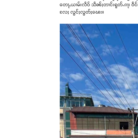
တေႃႇယၢမ်းလဵဝ် သဵၼ်ႈတၢင်းရူတ်ႉၵႃး ဝဵင်းလ
လႄႈ လွင်ႈလွတ်ႈၽေး။