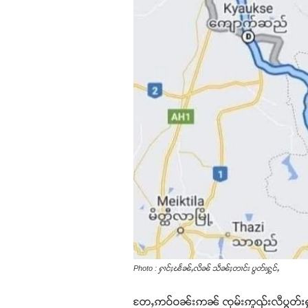
Photo : ႁၢင်ႈၽႅၼ်ႇလိၼ် သဵၼ်ႈတၢင်း ပွတ်းႁွင်ႇ
တႄႇဢဝ်ဝၼ်းဢၼ် ၸုမ်းဢူၺ်းလီပွတ်းႁွင်ႇ 3