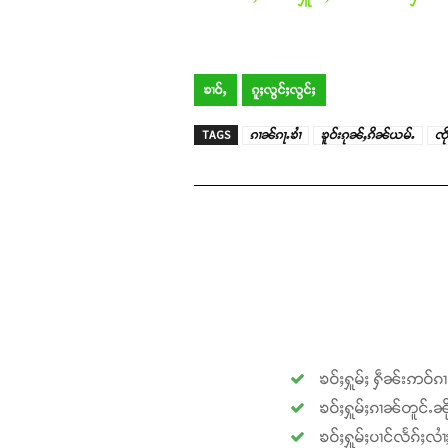
ၶၢဝ်ႇ
ၵူႈလွင်ႈလွင်ႈ
TAGS
ၵၢၼ်ၵႃႉၶၢႆ
ၶူဝ်းၵုၼ်ႇၵိၼ်ယမ်ႉ
ၸိ
ၶဝ်ႈႁူမ်ႈ ႁဵၼ်းဢဝ်ၵ
ၶဝ်ႈႁူမ်ႈၵၢၼ်တူင်ႉၼို
ၶဝ်ႈႁူမ်ႈပၢင်လႅၵ်ႈလၢ