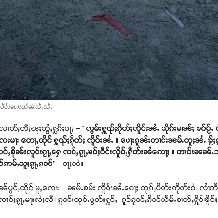
ၢင်ဝဵင်းပေႃးယဵၼ်သီႇသီႇ
ႈလၢတ်ႈတီႈၽူႈတွႆႇႁွၵ်ႈဝႃႈ – “
ၸွမ်းႁူၺ်ႈၵိုတ်ႈၸိူဝ်းၼႆႉ သိုၵ်းမၢၼ်ႈ ၶဝ်
ႃး တေႃႇထိုင် ႁူၺ်ႈၵိုတ်ႈ ၸိူဝ်းၼႆႉ ။ ပေႃးၵူၼ်းတၢင်းၼမ်ႉတူႈၼႆႉ ၶ
ႇၶိုၼ်းလူင်းၵႂႃႇႁေ ၸင်ႇၵႂႃႇၶဝ်ႈဝဵင်းလိူဝ်ႇႁဵတ်းၼႆဢေႃႈ ။ တၢင်းၼၼ်ႉသမ
်ဢမ်ႇသူႈၵႂႃႇၵၼ်
” – ဝႃႈၼႆ။
ၼ်ပွင်ႇထိုင် မူႇၸေႊ – ၼမ်ႉၶမ်း ၸိူဝ်းၼႆႉၵေႃႈ ထုၵ်ႇပိတ်းဢိုတ်းဝႆႉ လၢႆ
ႈၵႂႃႇမႃးလႆႈလီ။ ၵူၼ်းထုင်ႉပွတ်းႁွင်ႇ ၵူဝ်ၵုၼ်ႇၵိၼ်ယႅမ်ႉၶၢတ်ႇႁိုင်၊ၶိူင်ႈ