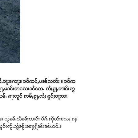
ပႂ်ႉ ဝႆႉၶႃႈဢေႃႈ။ ၶဝ်ဢမ်ႇပၼ်လတ်း ။ ၶဝ်ဢ
ႂ်ႈၵႂႃႇမၼ်းတလေးၼႆတႄႉ လႆႈၵႂႃႇတၢင်းဢွ
်ႉ ၵႃးလူင် ဢမ်ႇၵႂႃႇလႆႈ ၵွပ်ႈဝႃႈတၢ
တီႈ။ ယွၼ်ႉသဵၼ်ႈတၢင်း ပိၵ်ႉဢိုတ်းလႄႈ ၵႃး
ၶူဝ်းၸႂ်ႉသွႆၼႂ်းၼႃႈႁိူၼ်းၼႆယဝ်ႉ။