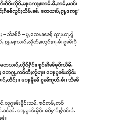
င်းဝဵင်းလိူဝ်ႇမႃးဢေႃႈ။ၼမ်ႉမီႇၼမ်ႇမၼ်း
င်ႈၵိၼ်လွင်ႈယႅမ်ႉၼႆႉ တေယၢပ်ႇၵႂႃႇဢေႃႈ
”
ဝ်ႈ – သႅၼ်ဝီ – မူႇၸေႊၼၼ့် ၺႃးယႃႉၵွႆ ၊
 ၵႂႃႇမႃးယၢပ်ႇၽိုတ်ႇ။လွင်ႈၵႃႉၶၢႆ ၵူၼ်းပို
ေယၢပ်ႇလိူဝ်ႁႅင်း၊ ၶူဝ်းၵိၼ်ၶူဝ်းယႅမ်ႉ
တေၵႂႃႇဢဝ်တီႈလႂ်မႃး။ ပေႃးၵူၼ်းၸိူဝ်း
ႇထႅင်ႈ ။ ပေႃးမိူၼ် ၵူၼ်းၵူတ်ႉၶၢႆ ၊ သႅၼ်
်ႉလူၵူၼ်းမိူင်းသမ်ႉ ၶဝ်ဢမ်ႇဢဝ်
ႉၼႆၼႆႉ တႃႇၵူၼ်းမိူင်း ၶဝ်ႁၢင်ႈႁႅၼ်းဝႆႉ
ႇၼႆ။