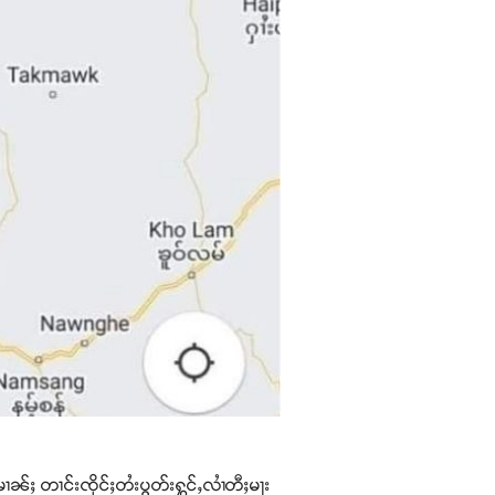
ၼ်ႈ တၢင်းၸိုင်ႈတႆးပွတ်းႁွင်ႇလၢႆတီႈမႃး