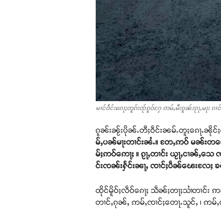
မၢင်ဝဵင်းၵေႃႈတူၵ်းၸႂ်ၵူဝ်ႁႄ ဢမ်ႇမီးၵူၼ်းၵႂႃႇမႃး ၵ
ၵူၼ်းၼႂ်းပိုၼ်ႉတီႈဝဵင်းၼမ်ႉတူႈၵေႃႉၼိုင်
မ်ႇပၼ်မႃးတၢင်းၼႆႉ။ တႄႇဢဝ် မၼ်းတလေးမ
မ်ႈဢဝ်ဢေႃႈ ။ ၵႂႃႇတၢင်း ယႂႃႇငၢၼ်ႇသေ ၸင်
င်းၸၼ်းႁႅင်းၼႃႇ ၸၢင်ႈပဵၼ်ၽေးလႄႈ ၶဝ
ထိုင်မိူဝ်ႈလဵဝ်ၵေႃႈ သဵၼ်ႈတႃႈသၢႆတၢင်း ဢ
တၢင်ႇၵုၼ်ႇ ဢမ်ႇၸၢင်ႈတေႃႉသူင်ႇ ၊ ဢမ်ႇၸၢင်