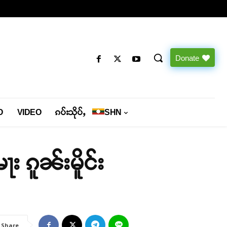
Donate
O
VIDEO
ၵပ်းသိုပ်ႇ
SHN
ႃး ၵူၼ်းမိူင်း
Share