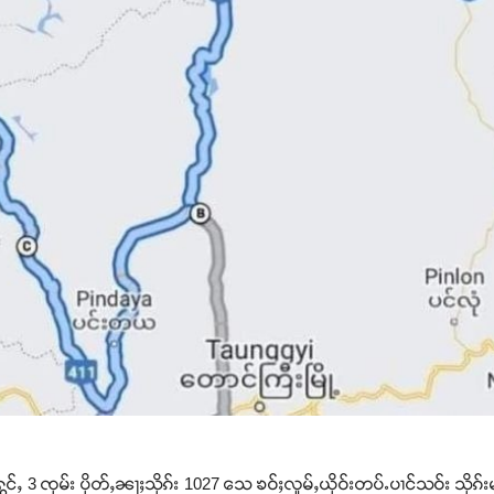
 ၸုမ်း ပိုတ်ႇၼႃႈသိုၵ်း 1027 သေ ၶဝ်ႈလူမ်ႇယိုဝ်းတပ်ႉပၢင်သဝ်း သိုၵ်းမၢ