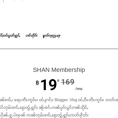
ုင်ႈတႆးပွတ်းႁွင်ႇ
ပၢင်တိုၵ်း
ရူတ်ၵႃးၵႂႃႇမႃး
SHAN Membership
19
169
฿
฿
/mo
ၢၼ်ၶၢဝ်ႇ၊ ရေႊတီႊဢူဝ်ႊ၊ ထႆႇႁၢင်ႈ၊ Blogger, Vlog ထႆႇဝီႊတီႊဢူဝ်ႊ တတ်း
င်ၸုမ်းၶၢဝ်ႇၽူႈတွႆႇႁွၵ်ႈ ၼႂ်းၶၵ်ႉၵၢၼ်ပူၵ်းပွင်ၵၢၼ်သိုဝ်ႇ
ႆႈပိုၼ်ႉႁူႉပၢႆးႁၼ် ဢၼ်ၸုမ်းၶၢဝ်ႇၽူႈတွႆႇႁွၵ်ႈၸတ်းႁဵတ်း