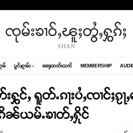
ၸုမ်းၶၢဝ်ႇၽူႈတွႆႇႁွၵ်ႈ
SHAN
တုမ်
ပွင်ႈၵႂၢမ်း
ၶေႃႈထတ်းသၢင်
MEMBERSHIP
AUDI
်းႁွင်ႇ ရူတ်ႉၵႃးပႆႇၸၢင်ႈၵႂႃႇမ
းၵိၼ်ယမ်ႉၶၢတ်ႇႁိုင်
36