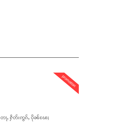
promotion
တေႃႇ ႁဵတ်းဢွၵ်ႇ ပိုၼ်ၽႄႈ