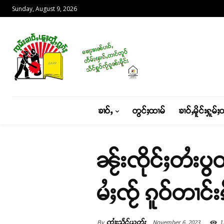
Sunday, August 9, 2026
ၶၢဝ်ႇ
တွင်ႈထၢမ်
ၶၢဝ်ႇမိူင်းႁူမ်ႈ
ၼႂ်းၸိုင်ႈတႆးပွတ
မႆႈၸႂ် ၵူဝ်တၢင်
By
November 6, 2023
1
ၸၢႆးသႅင်ယွတ်ႈ