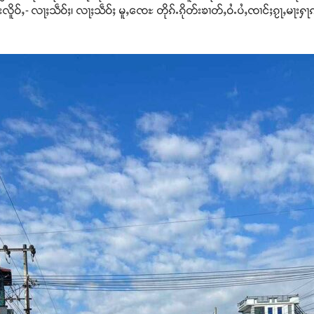
ိူဝ်ႇ- လႃႈသဵဝ်ႈ၊ လႃႈသဵဝ်ႈ မူႇၸေႊ တိုၵ်ႉၵိုတ်းၶၢတ်ႇဝႆႉပႆႇၸၢင်ႈၵႂႃႇမႃးႁႃ