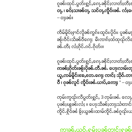
ၵူၼ်းထုင်ႉပွတ်းႁွင်ႇၵေႃႉၼိုင်ႈလၢတ်ႈတီႈၽူ
ဝႃႇ ၊ ၶဝ်ႈသၢၼ်ဝႃႇ သင်ဝႃႇၸိူဝ်းၼႆႉ လႆ
– ဝႃႈၼႆ။
ၸဵမ်မိူဝ်ႈႁၢင်လိူၼ်ဢွၵ်ႊထူဝ်ႊပိူဝ်ႊ ပူ
ၼႂ်းဝဵင်းသႅၼ်ဝီၵေႃႈ မီးၸၢၵ်ႈထႆထုၺ်လိၼ်မႃ
ၼ်ႉတီႈ လႆႈၵိုင်ႉၵင်ႉၵိုတ်း။
ၵူၼ်းထုင်ႉပွတ်းႁွင်ႇၵေႃႉၼိုင်ႈလၢတ်ႈတီႈၽ
ဢၼ်ႈၵိုတ်းၼႂ်းပိုၼ်ႉတီႉၼႆႉ ပေႃးလၢမ်း
ယူႇၸမ်မိူင်းၶႄႇတႄႉၵေႃႈ ၸၢင်ႈ သိုဝ်ႉတၢင
ဝီ ၊ ၵုၼ်လူင် ၸိူဝ်းၼႆႉယၢပ်ႇဢေႃႈ
” – ဝႃ
ၸုမ်းဢူၺ်းလီပွတ်းႁွင်ႇ 3 ၸုမ်းၼႆႉ လေ
ပုၼ်ႈၽွၼ်းလႆႈ ။ ပေႃးသဵၼ်ႈတႃႈသၢႆတၢင်း ဢမ
ၸိူင်ႉႁိုဝ်ၼႆ ၶႂ်ႈယွၼ်းထၢမ်ၸိူင်ႉၼႆၵူၺ
ဢၢၼ်ႇယဝ်ႉႁူမ်ႈပၼ်တၢင်းႁၼ်ထ