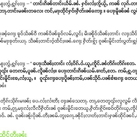
ႈတွႆႇႁွၵ်ႈဝႃႈ – “
တၢင်းၵိၼ်တၢင်းယႅမ်ႉၼႆႉ ႁဝ်းလႆႈၸႂ်ယႂ်ႇ ဢၼ် လုၵ်ႉတၢ
ႈတေႃႉတၢင်းမၼ်းတလေး ၸင်ႇမႃးထိုင်ႁဝ်းႁဵတ်းၼႆဢေႃႈ ။ ပေႃးမိူၼ်ၼႆ လွ
ၼ်မႃးၼႆ့ၵေႃႈ ၶူဝ်သႅၼ်ဝီ ဢၼ်ပဵၼ်ၶူဝ်လမ်ႇလွင်ႈ မီးၼိူဝ်သဵၼ်ႈတၢင်း လႃႈသဵ
းၶုတ်းယႃႉ သဵၼ်ႈတၢင်းဝႆ့ထႅင်ႈ။ၼႆႉၵေႃႈ ႁဵတ်းႁႂ်ႈ ၵူၼ်းမိူင်းတႆးပွတ်းႁွင်ႇ
ူႈတွႆႇႁွၵ်ႈဝႃႈ – “
ပေႃးသဵၼ်ႈတၢင်း လႆႈပိၵ်ႉဝႆႉယူႇၸိူင်ႉၼႆတိၵ်းတိၵ်းတႄႉ တ
တူၺ်း တေဢမ်ႇပူၼ်ႉလိူၼ်လႆႈ။ ပေႃးတၢင်းၵိၼ်ယမ်ႉၶၢတ်ႇတႄႉ ဢမ်ႇႁူႉဝႃႈ 
်းမိူင်းၶႄႇလႆႈယူႇ ။ ၵူၺ်းၵႃႈပေႃးပိူၼ်ႈဢမ်ႇပၼ်သိုဝ်ႉပၼ်ၶၢႆၵေႃႈ တေယၢပ်
ႈၼႆ။
ႃႇတိုၵ်းသိုၵ်းမၢၼ်ႈ ပေႉလႆႈလၢႆတီႈ ဝႃႈၼႆသေတႃႉ တႃႇတေတူၺ်းလူလွမ် လဵင
်ႇၵႂႃႇမႃးလႆႈလီလီႁဵတ်းၼႆ ၵူၼ်းမိူင်းတေယူႇႁဵတ်းႁိုဝ်။ၶဝ်တိုၵ်းယူႇၸိူင်
်းယဝ်ႉ ၼႆႉ ၵူၼ်းၼႂ်းပိုၼ်ႉတီႈၼမ်ႉတူႈၵေႃႉၼိုင်ႈလၢတ်ႈတၢင်းႁၼ်ထိုင်ၼင်
ိုင်တီႈၼႆႈ