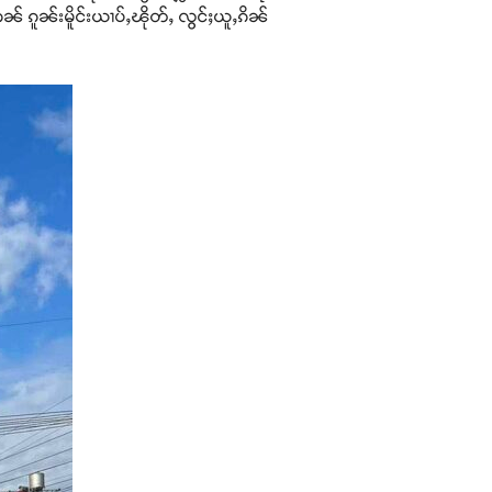
ၵၼ် ၵူၼ်းမိူင်းယၢပ်ႇၽိုတ်ႇ လွင်ႈယူႇၵိၼ်