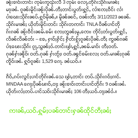
ၼႂ်းၶၢဝ်းတၢင်း ၸုမ်းဢူၺ်းလီ 3 ၸုမ်း လေႃႇတိုၵ်းသိုၵ်းမၢၼ်ႈ
မႃးၼႆႉ ၵူၼ်းမိူင်းၼႂ်းပိုၼ်ႉတီႈတၢင်းပွတ်းႁွင်ႇ လၢႆၸႄႈဝဵင်း လၢႆ
ပၢႆၽေးသိုၵ်းၼပ်ႉႁူဝ်မိုၼ်ႇ။ မိူၼ်ၼင်ႇ ဝၼ်းတီႈ 3/11/2023 ၼၼ်ႉ
သိုၵ်းမၢၼ်ႈ ယိုတ်းမိူင်းတင်း သိုၵ်းတဢၢင်း TNLA ပဵၼ်ပၢင်တို
ၵ်းၵၼ် ၼႂ်းဝဵင်းၼမ်ႉၶမ်း ၸႄႈတွၼ်ႈမူႇၸေႊ ၸိုင်ႈတႆးပွတ်းႁွင်ႇ
လႅၼ်လိၼ်တႆး – ၶႄႇ ႁၢဝ်ႈႁႅင်ႈ ႁဵတ်းႁႂ်ႈၵူၼ်းပိုၼ်ႉတီႈ ဢွၼ်ၵၼ်
ပၢႆႈၽေးသိုၵ်း ၵႂႃႇသွၼ်ႈဝႆႉတၢင်းၾၢႆႇႁွင်ႇၼမ်ႉမၢဝ်း တီႈဝတ်ႉ
ၵုၼ်ႁႆးၼိူဝ်၊ ဝတ်ႉၵုၼ် ႁႆးတႂ်ႈ၊ ဝတ်ႉၼွင်ၶမ်းလႄႈ ဝတ်ႉမၢၼ်ႈၵုၼ်
ၸိူဝ်းၼႆႉ ႁူဝ်ၵူၼ်း 1,529 ၵေႃႉ ၼႆယဝ်ႉ။
ၵဵဝ်ႇၵပ်းလွင်ႈပၢင်တိုၵ်းၼႆႉသေ ၾၢႆႇတၢင်း တပ်ႉသိုၵ်းၵဝ်ႈၵၢင်ႉ
MNDAA ၵေႃႈပိုၼ်ၽၢဝ်ႇဝႃႈ ၼႂ်းၶၢဝ်းတၢင်းပၢင်တိုၵ်း 9 ဝၼ်းၼႆႉ
ယိုတ်းလႆႈတပ်ႉပၢင်သဝ်းသိုၵ်းမၢၼ်ႈ 106 တီႈယဝ်ႉဝႃႈၼႆဝႆႉ။
ဢၢၼ်ႇယဝ်ႉႁူမ်ႈပၼ်တၢင်းႁၼ်ထိုင်တီႈၼႆႈ