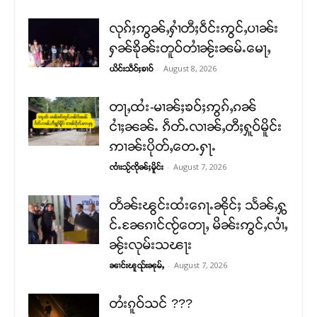
လုၵ်ႈဢွၼ်ႇႁၢႆတီႈဝဵင်းဢွင်ႇပၢၼ်း
ႁၼ်ၶိုၼ်းတူဝ်တၢႆၼႂ်းၼမ်ႉမေႃႇ
-
August 8, 2026
ယိင်းသဵဝ်ႈၶၢဝ်
တႃႇထႆး-မၢၼ်ႈၶဝ်ႈဢွၵ်ႇၵၼ်
ငၢႆႈၼၼ်ႉ ၵဵတ်ႉလၢၼ်ႇတီႈႁူဝ်မိူင်း
ဢၢၼ်းပိုတ်ႇတေႉႁႃႉ
-
August 7, 2026
ၸၢႆးသႂ်ၸိုၼ်ႈမိူင်း
တႅၼ်းၽွင်းထႆးၵေႃႉၼိုင်ႈ သႅၼ်ႇႁွ
င်ႉၼႄၵၢင်ၸႂ်တေႃႇ မိၼ်းဢွင်ႇလၢႆႇ
ၼႂ်းလုမ်းသၽႃး
-
August 7, 2026
ၼၢင်းၽူၺ်းၼုမ်ႇ
တႆးၵူဝ်သင် ???