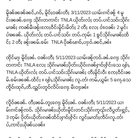
မိူၼ်ၼၼ်ၼင်ႇၵဝ်ႇ မိူဝ်ႈဝၼ်းတီႈ 3/11/2023 ယၢမ်းၵၢင်ၼႂ် 4 မူ
င်းၼၼ်ႉၵေႃႈ သိုၵ်းတဢၢင်း TNLA ယိုတ်းလႆႈ တပ်ႉပၢင်သဝ်းသိုၵ်း
မၢၼ်ႈ ဢၼ်မီးၼႂ်းၸႄႈဝဵင်းမိူင်းမိတ်ႈ 2 တီႈ လႄႈ ဝၢႆးဝၼ်း 2 မူင်း
ပၢႆၼၼ်ႉ ယိုတ်းလႆႈ တပ်ႉပၢင်သဝ်း တပ်ႉၸုမ်း 1 ၶွင်သိုၵ်းမၢၼ်ႈထႅ
င်ႈ 2 တီႈ ၼႂ်းၼမ်ႉၶမ်း TNLA ပိုၼ်ၽၢဝ်ႇပႃးဝႆႉၼင်ႇၼႆ။
ထိုင်မႃး မိူဝ်ႈၼႆႉ ဝၼ်းတီႈ 5/11/2023 ယၢမ်းၼႂ်ၸဝ်ႉၼႆႉၵေႃႈ သိုၵ်း
တဢၢင်း TNLA လႄႈ သိုၵ်းမၢၼ်ႈပိုတ်းယိုဝ်းၵၼ်ႁၢဝ်ႈႁႅင်းသေ ၾၢႆႇ
TNLA ယိုတ်းလႆႈ တပ်ႉပၢင်သဝ်းသိုၵ်းမၢၼ်ႈ တီႈမိူင်းဝီး ၸႄႈဝဵင်းၼ
မ်ႉၶမ်းၼၼ်ႉထႅင်ႈ ။ ၾၢႆႇသိုၵ်းမၢၼ်ႈ လူႉတၢႆ ဢမ်ႇယွမ်း 5 ၵေႃႉသေ
ၸိူဝ်းထုၵ်ႇတီႉၺွပ်းတူဝ်လိပ်းၵေႃႈ မီးဝႃႈၼႆ။
လိူဝ်ၼၼ်ႉ တီႈၼမ်ႉတူႈၵေႃႈ မိူဝ်ႈၼႆႉ ဝၼ်းတီႈ 5/11/2023 ယၢ
မ်းၵၢင်ၼႂ်ၸဝ်ႉ သိုၵ်းမၢၼ်ႈယိုတ်းမိူင်းတင်းသိုၵ်းဢူၺ်းလီပွတ်းႁွင်ႇ
3 ၸုမ်း ပိုတ်းယိုတ်းၵၼ်ထႅင်ႈႁၢဝ်ႈႁႅင်း လွင်ႈမၢတ်ႈၸဵပ်းလူႉတၢႆ
ပႆႇၸၢင်ႈယိုၼ်ယၼ်။