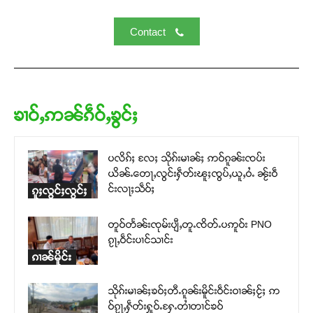
Contact
ၶၢဝ်ႇဢၼ်ၵဵဝ်ႇၶွင်ႈ
ပလိၵ်ႈ လႄႈ သိုၵ်းမၢၼ်ႈ ဢဝ်ၵူၼ်းၸပ်း
ယိၼ်ႉတေႃႇလွင်းႁဵတ်းၽူႈၸွပ်ႇယူႇဝႆႉ ၼႂ်းဝဵ
င်းလႃႈသဵဝ်ႈ
ၵူႈလွင်ႈလွင်ႈ
တူဝ်တႅၼ်းၸုမ်းပျီႇတူႉၸိတ်ႉပဢူဝ်း PNO
ၵႂႃႇဝဵင်းပၢင်သၢင်း
ၵၢၼ်မိူင်း
သိုၵ်းမၢၼ်ႈၶဝ်ႈတီႉၵူၼ်းမိူင်းဝဵင်းဝၢၼ်ႈငႂ်ႈ ဢ
ဝ်ၵႂႃႇႁဵတ်းႁူဝ်ႉႁႄႉတၢႆတၢင်ၶဝ်