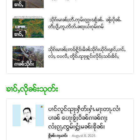
ၶၢဝ်ႇ
သိုၵ်းမၢၼ်ႈတီႉၸုမ်းၵျႃႊၽျႅၼ်ႉ ၼႂ်းပိုၼ်ႉ
တီႈပျီႇတူႉၸိတ်ႉၼႃးယႆးၵုမ်းၵမ်
ၶၢဝ်ႇ
သိုၵ်းမၢၼ်ႈဢဝ်ႁိူဝ်းမိၼ်သိုၵ်းယိုဝ်းၾင်ႇပၢင်ႇ
လၢႆႇ ငပလီႇ တိူဝ်ႉၺႃးႁူင်းလိုဝ်ႈသဝ်းၶႅၵ်ႇ
ၵၢၼ်သိုၵ်း
ၶၢဝ်ႇလိုၼ်းသုတ်း
ပၢင်လူင်ၺႃးႁဵတ်းႁၢႆႉမႃးတႃႉလၢႆ
ပၢၼ် ​​ပေႃးၶႂ်ႈပဵၼ်ၵၢၼ်ၵႃႈ
လႆႈၵႂႃႇၸွမ်းႁွႆႈမၼ်းၶိုၼ်း
-
August 8, 2026
ႁိုၼ်း ၵႃယၢင်း