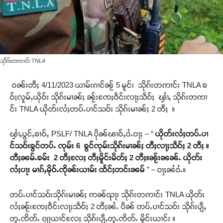
သိုၵ်းတဢၢင်း TNLA
ဝၼ်းတီႈ 4/11/2023 ယၢမ်းၵၢင်ၼႂ် 5 မူင်း သိုၵ်းတဢၢင်း TNLA ၶ
ဝ်ႈလူမ်ႇယိုဝ်း သိုၵ်းမၢၼ်ႈ ၼႂ်းၸႄႈဝဵင်းလႃႈသဵဝ်ႈ ၾၢႆႇ သိုၵ်းတဢၢ
င်း TNLA ယိုတ်းလႆႈတပ်ႉပၢင်သဝ်း သိုၵ်းမၢၼ်ႈ 2 တီႈ ။
ၾၢႆႇပွင်ႇၶၢဝ်ႇ PSLF/ TNLA ပိုၼ်ၽၢဝ်ႇဝႆႉဝႃႈ – “
ယိုတ်းလႆႈတပ်ႉပၢ
င်သဝ်းၶွင်တပ်ႉ ၸုမ်း 6 ၶွင်ၸုမ်းသိုၵ်းမၢၼ်ႈ တီႈလႃႈသဵဝ်ႈ 2 တီႈ ။
တီႈၼမ်ႉၶမ်း 2 တီႈလႄႈ တီႈမိူင်းမိတ်ႈ 2 တီႈ။ၼႂ်းၼၼ်ႉ ယိုတ်း
လႆႈပႃး မၢၵ်ႇမိုဝ်ႉၸိုၼ်းယၢမ်း ထႅင်ႈတင်းၼမ်
” – ဝႃႈၼႆဝႆႉ။
တပ်ႉပၢင်သဝ်းသိုၵ်းမၢၼ်ႈ ဢၼ်ၺႃး သိုၵ်းတဢၢင်း TNLA ယိုတ်း
လႆႈၼႂ်းၸႄႈဝဵင်းလႃႈသဵဝ်ႈ 2 တီႈၼႆႉ ပဵၼ် တပ်ႉပၢင်သဝ်း သိုၵ်းပျီႇ
တူႉၸိတ်ႉ ၵျႃယၢင်လႄႈ သိုၵ်းပျီႇတူႉၸိတ်ႉ မိူင်းယၢင်း ။