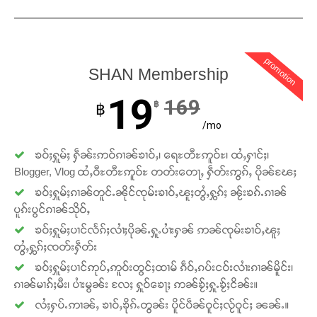
promotion
SHAN Membership
19
169
฿
฿
/mo
Support SHAN
ၶဝ်ႈႁူမ်ႈ ႁဵၼ်းဢဝ်ၵၢၼ်ၶၢဝ်ႇ၊ ရေႊတီႊဢူဝ်ႊ၊ ထႆႇႁၢင်ႈ၊
Blogger, Vlog ထႆႇဝီႊတီႊဢူဝ်ႊ တတ်းတေႃႇ ႁဵတ်းဢွၵ်ႇ ပိုၼ်ၽႄႈ
တႃႇႁႂ်ႈသဵင်ၵၢင်ၸႂ်ၵူၼ်းမိူင်း ၵူႈတီႈၵူႈလႅၼ်ပေႃးတေၸွ
ၶဝ်ႈႁူမ်ႈၵၢၼ်တူင်ႉၼိုင်ၸုမ်းၶၢဝ်ႇၽူႈတွႆႇႁွၵ်ႈ ၼႂ်းၶၵ်ႉၵၢၼ်
တ်ႇ တူဝ်ႈလုမ်ႈၾႃႉၼၼ်ႉ ၶဝ်ႈႁူမ်ႈၵမ်ႉထႅမ် ၸုမ်းၶၢ
ပူၵ်းပွင်ၵၢၼ်သိုဝ်ႇ
ဝ်ႇၽူႈတွႆႇႁွၵ်ႈ လႆႈယူႇၶႃႈဢေႃႈ။
ၶဝ်ႈႁူမ်ႈပၢင်လႅၵ်ႈလၢႆႈပိုၼ်ႉႁူႉပၢႆးႁၼ် ဢၼ်ၸုမ်းၶၢဝ်ႇၽူႈ
တွႆႇႁွၵ်ႈၸတ်းႁဵတ်း
Donate Now
ၶဝ်ႈႁူမ်ႈပၢင်ဢုပ်ႇဢူဝ်းတွင်ႈထၢမ် ၵဵဝ်ႇၵပ်းငဝ်းလၢႆးၵၢၼ်မိူင်း၊
ၵၢၼ်မၢၵ်ႈမီး၊ ပၢႆးမွၼ်း လႄႈ ႁူဝ်ၶေႃႈ ဢၼ်ၶႂ်ႈႁူႉၶႂ်ႈငိၼ်း။
လႆႈႁပ်ႉဢၢၼ်ႇ ၶၢဝ်ႇၶိုၵ်ႉတွၼ်း ပိူင်ပဵၼ်ဝူင်ႈလႂ်ဝူင်ႈ ၼၼ်ႉ။