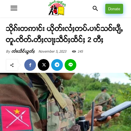
Donate
သိုၵ်းတဢၢင်း ယိုတ်းလႆႈတပ်ႉပၢင်သဝ်းပျီႇ
တူႉၸိတ်ႉတီႈလႃႈသဵဝ်ႈထႅင်ႈ 2 တီႈ
November 5, 2023
145
By
ၸၢႆးသႅင်ယွတ်ႈ