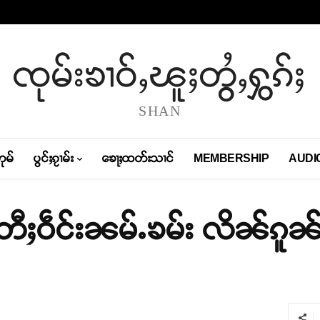
ၸုမ်းၶၢဝ်ႇၽူႈတွႆႇႁွၵ်ႈ
SHAN
တုမ်
ပွင်ႈၵႂၢမ်း
ၶေႃႈထတ်းသၢင်
MEMBERSHIP
AUDI
တီႈဝဵင်းၼမ်ႉၶမ်း လိၼ်ၵူၼ်