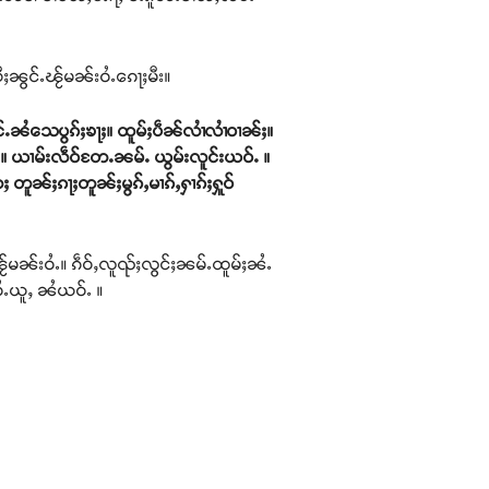
ီႈၼွင်ႉၽႂ်မၼ်းဝႆႉၵေႃႈမီး။
ူင်ႉၼႆသေပွၵ်ႈၶႃႈ။ ထူမ်ႈပဵၼ်လၢႆလၢႆဝၢၼ်ႈ။
ႃႈ။ ယၢမ်းလဵဝ်တႄႉၼမ်ႉ ယွမ်းလူင်းယဝ်ႉ ။
 တူၼ်ႈၵႃႈတူၼ်ႈမွၵ်ႇမၢၵ်ႇႁၢၵ်ႈႁူဝ်
ႂ်မၼ်းဝႆႉ။ ၵဵဝ်ႇလူၺ်ႈလွင်ႈၼမ်ႉထူမ်ႈၼႆႉ
်ဝႆႉယူႇ ၼႆယဝ်ႉ ။