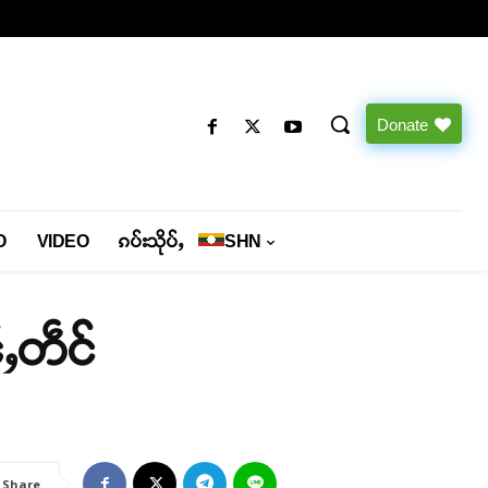
Donate
O
VIDEO
ၵပ်းသိုပ်ႇ
SHN
ႇတဵင်
Share