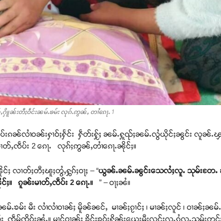
်ႇႁိူၼ်းတီႈဝဵင်းၼမ်ႉၶမ်း လုၵ်ႉဢွၼ်ႇ တၢႆၵေႃႉ 1
်းၵၼ်လၢႆဝၼ်းႁၢဝ်ႈႁႅင်း ႁဵတ်းႁႂ်ႈ ၼမ်ႉႁူၺ်ႈၼမ်ႉလွႆယိုင်ႈၼွင်း လူၼ်ႉၾ
ၢတ်ႇၸဵပ်း 2 ၵေႃႉ လုၵ်ႈဢွၼ်ႇတၢႆၵေႃႉၼိုင်ႈ။
ိုင်ႈ လၢတ်ႈတီႈၽူႈတွႆႇႁွၵ်ႈဝႃႈ – “
ယွၼ်ႉၼမ်ႉၼွင်းသေလႆႈလူႉ သုမ်းတႄႉ ၼ
ုင်ႈ။ ၵူၼ်းမၢတ်ႇၸဵပ်း 2 ၵေႃႉ။
” – ဝႃႈၼႆ။
မ်း မီး လၢႆလၢႆဝၢၼ်ႈ မိူၼ်ၼင်ႇ မၢၼ်ႈၵႂၢင်ႈ ၊ မၢၼ်ႈလူင် ၊ ဝၢၼ်ႈၼမ်ႉႁွမ်
ၸဵမ်ၸိူဝ်းၼႆႉ။ မၢင်ဝၢၼ်ႈ ၶိူင်ႈၶူဝ်းႁိူၼ်းယေးမီးလွင်ႈလူႉၵွႆလူႉသုမ်းတင