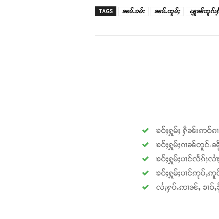
TAGS
ၼမ်ႉၶမ်း
ၼမ်ႉထူမ်ႈ
ၾူၼ်တူၵ်းႁႅ
ၶဝ်ႈႁူမ်ႈ ႁဵၼ်းဢဝ်ၵ
ၶဝ်ႈႁူမ်ႈၵၢၼ်တူင်ႉၼို
ၶဝ်ႈႁူမ်ႈပၢင်လႅၵ်ႈလၢ
ၶဝ်ႈႁူမ်ႈပၢင်ဢုပ်ႇဢူဝ
လႆႈႁပ်ႉဢၢၼ်ႇ ၶၢဝ်ႇၶို