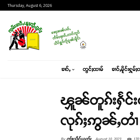
Thursday, August 6, 2026
ၶၢဝ်ႇ
တွင်ႈထၢမ်
ၶၢဝ်ႇမိူင်းႁူမ်ႈ
ၾူၼ်တူၵ်းႁႅင်း
လုၵ်ႈဢွၼ်ႇတၢႆ
By
August 10, 2023
170
ၸၢႆးသႅင်ယွတ်ႈ