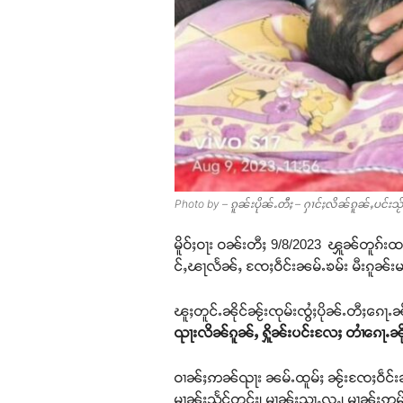
Photo by – ၵူၼ်းပိုၼ်ႉတီႈ – ႁၢင်ႈလိၼ်ၵူၼ်ႇပင်းသႂ
မိူဝ်ႈဝႃး ဝၼ်းတီႈ 9/8/2023 ၾူၼ်တူၵ်းထပ
င်ႇၽႃလႅၼ်ႇ ၸႄႈဝဵင်းၼမ်ႉၶမ်း မီးၵူၼ်းမ
ၽူႈတူင်ႉၼိုင်ၼႂ်းၸုမ်းၸွႆႈပိုၼ်ႉတီႈၵေႃႉၼ
ၺႃးလိၼ်ၵူၼ်ႇ ႁိူၼ်းပင်းလႄႈ တၢႆၵေႃႉၼိ
ဝၢၼ်ႈဢၼ်ၺႃး ၼမ်ႉထူမ်ႈ ၼႂ်းၸႄႈဝဵင်းၼမ်ႉၶ
မၢၼ်ႈသႅင်တင်ႈ၊ မၢၼ်ႈသႃႇလူႇ၊ မၢၼ်ႈဢွမ်ႈ 