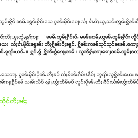
ိုင် ၼမ်ႉၼွင်းႁႅင်းသေ ၵူၼ်းမိူင်းပေႃးလႆႈ ၶၢႆႉပၢႆႈယူႇသဝ်းၸွမ်းႁိူၼ်းပ
်ႈတီႈၽူႈတွႆႇႁွၵ်ႈဝႃႈ – “
ၼမ်ႉထူမ်ႈႁႅင်းဝႆႉ မၼ်းဢမ်ႇတွၼ်ႉထူမ်ႈႁႅင်း ၸိ
းယေး လႆႈၶၢႆႉမိူဝ်းၼွၼ်း တီႈႁိူၼ်းပီႈၼွင်ႉ ႁိူၼ်းဢၼ်သုင်သုင်ၼၼ်ႉဢေ
ၼ်ႉၵူၺ်းယဝ်ႉ ။ ႁူဝ်ႉၵွႆ ႁိူၼ်းၵွႆၵေႃႈၼမ် ။ သူၼ်ႁႆႈၼႃးၵေႃႈၼမ်ႉထူမ်ႈလႄႈ
ေတႃႉ ၵူၼ်းမိူင်းပိုၼ်ႉတီႈၶဝ် လႆႈၶိုၼ်းၵဵပ်းၽဵဝ်ႈ တူၺ်းလူႁိူၼ်းယေး ၽ
ၵႃႈႁိုဝ်ၼႆ ယၢမ်းလဵဝ် ၾၢႆႇၸွႆႈထႅမ်ၶဝ် လူင်းပိုၼ်ႉတီႈ ၵဵပ်းသၢႆမၢႆၸွႆႈထႅမ
ိုင်တီႈၼႆႈ