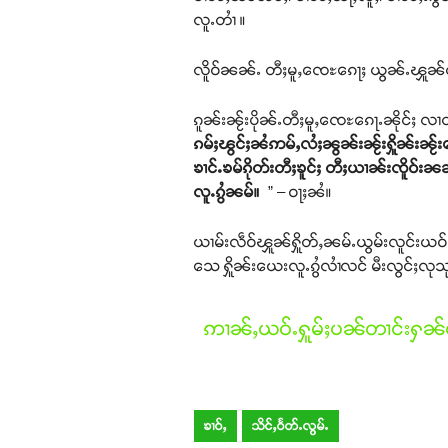
လူႉတၢႆ ။
လိူဝ်ၼၼ်ႉ တီႈမူႇၸေႊၵေႃႈ ယွၼ်ႉၾူၼ်တူၵ်းႁ
ၵူၼ်းၼႂ်းပိုၼ်ႉတီႈမူႇၸေႊၵေႃႉၼိုင်ႈ လၢတ
ၵမ်ႈၽွင်ႈၼႆဢမ်ႇလႆႈၼွၼ်းၼႂ်းႁိူၼ်းၼႂ်
ၶၢင်ႉၶမ်ၵိုတ်းတီႈၶူင်ႈ တီႈယၢၼ်းၸိူဝ်းၼ
လူႉၵွႆၼမ်။
” – ဝႃႈၼႆ။
ယၢမ်းလဵဝ်ၾူၼ်ႁိူတ်ႇၼမ်ႉယွမ်းလူင်းယဝ်ႉသ
သေ ႁိူၼ်းယေးလူႉၵွႆလၢႆလင် မီးလွင်ႈလုသုမ်း
ဢၢၼ်ႇယဝ်ႉႁူမ်ႈပၼ်တၢင်းႁၼ်ထ
ၶၢဝ်ႇ
သိင်ႇဝႅတ်ႉလွမ်ႉ