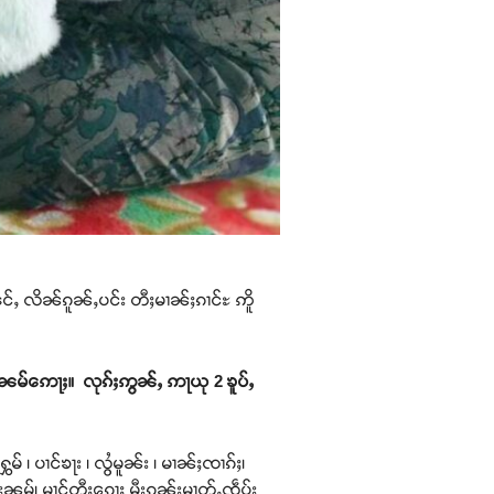
င်ႇ လိၼ်ၵူၼ်ႇပင်း တီႈမၢၼ်ႈၵၢင်ႊ ဢိူ
မ်ဢေႃႈ။ လုၵ်ႈဢွၼ်ႇ ဢႃယု 2 ၶူပ်ႇ
 ၊ ပၢင်ၶႃး ၊ လွႆမူၼ်း ၊ မၢၼ်ႈၸၢၵ်ႈ၊
်းၼမ်၊ မၢင်တီႈၵေႃႈ မီးၵူၼ်းမၢတ်ႇၸဵပ်း