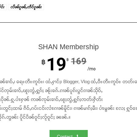
င်း
လိၼ်ၵူၼ်ႇတဵင်ၵူၼ်း
SHAN Membership
19
169
฿
฿
/mo
ၢၼ်ၶၢဝ်ႇ၊ ရေႊတီႊဢူဝ်ႊ၊ ထႆႇႁၢင်ႈ၊ Blogger, Vlog ထႆႇဝီႊတီႊဢူဝ်ႊ တတ်း
င်ၸုမ်းၶၢဝ်ႇၽူႈတွႆႇႁွၵ်ႈ ၼႂ်းၶၵ်ႉၵၢၼ်ပူၵ်းပွင်ၵၢၼ်သိုဝ်ႇ
ႆႈပိုၼ်ႉႁူႉပၢႆးႁၼ် ဢၼ်ၸုမ်းၶၢဝ်ႇၽူႈတွႆႇႁွၵ်ႈၸတ်းႁဵတ်း
်းတွင်ႈထၢမ် ၵဵဝ်ႇၵပ်းငဝ်းလၢႆးၵၢၼ်မိူင်း၊ ၵၢၼ်မၢၵ်ႈမီး၊ ပၢႆးမွၼ်း လႄႈ ႁူဝ်ၶေ
ၵ်ႉတွၼ်း ပိူင်ပဵၼ်ဝူင်ႈလႂ်ဝူင်ႈ ၼၼ်ႉ။
Contact