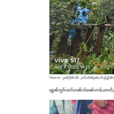
Photo by - ၵူၼ်းပိုၼ်ႉတီႈ - ႁၢင်ႈလိၼ်ၵူၼ်ႇပင်းသႂ်ႇႁိူၼ်
ၾူၼ်တူၵ်းထပ်းၵၼ်လၢႆဝၼ်းဢမ်ႇထၢတ်ႇ ၼမ်