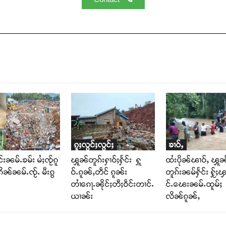
ၵူႈလွင်ႈလွင်ႈ
ၶၢဝ်ႇ
င်းၼမ်ႉၶမ်း မႆႈၸႂ်ၵူ
ၾူၼ်တူၵ်းႁၢဝ်ႈႁႅင်း ႁူ
ထႆးပိုၼ်ၽၢဝ်ႇ ၾူၼ
ိၼ်ၼမ်ႉၸႂ်ႉ မီးၵွ
ဝ်ႉၵူၼ်ႇတဵင် ၵူၼ်း
တူၵ်းၼမ်ႁႅင်း ႁႂ်ႈၾ
ႉ
တၢႆၵေႃႉၼိုင်ႈတီႈဝဵင်းတၢင်ႉ
င်ႉၽေးၼမ်ႉထူမ်ႈ
ယၢၼ်း
လိၼ်ၵူၼ်ႇ