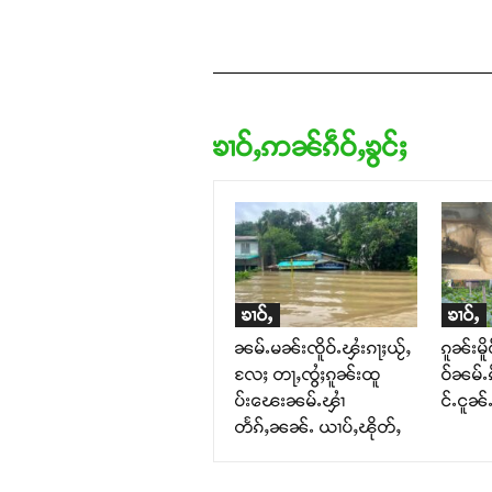
ၶၢဝ်ႇဢၼ်ၵဵဝ်ႇၶွင်ႈ
ၶၢဝ်ႇ
ၶၢဝ်ႇ
ၼမ်ႉမၼ်းၸိူဝ်ႉၾႆးၵႃႈယႂ်ႇ
ၵူၼ်းမိူ
လႄႈ တႃႇၸွႆႈၵူၼ်းထူ
ဝ်ၼမ်ႉၵ
ပ်းၽေးၼမ်ႉၾၢႆ
င်ႉငူၼ်
တႅၵ်ႇၼၼ်ႉ ယၢပ်ႇၽိုတ်ႇ