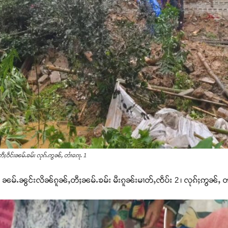
းတီႈဝဵင်းၼမ်ႉၶမ်း လုၵ်ႉဢွၼ်ႇ တၢႆၵေႃႉ 1
ႉၼွင်းလိၼ်ၵူၼ်ႇတီႈၼမ်ႉၶမ်း မီးၵူၼ်းမၢတ်ႇၸဵပ်း 2 ၊ လုၵ်ႈဢွၼ်ႇ တၢႆ