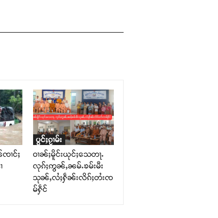
ပွင်ႈၵႂၢမ်း
်ၸၢင်ႈ
ဝၢၼ်ႈမိူင်းယုင်ႈသေတႃႉ
ၢ
လုၵ်ႈဢွၼ်ႇၼမ်ႉၶမ်းမီး
သုၼ်ႇလႆႈႁဵၼ်းလိၵ်ႈတႆးၸ
မ်ႁဵင်