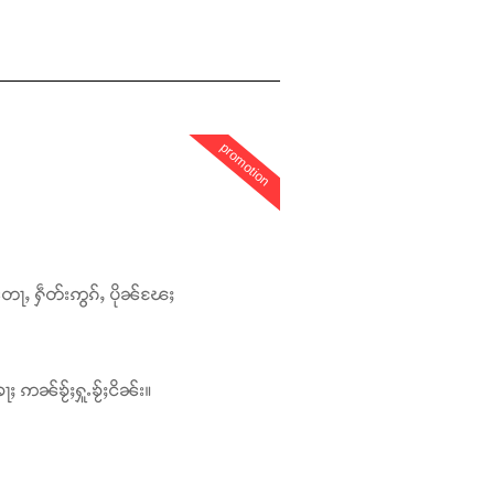
promotion
တေႃႇ ႁဵတ်းဢွၵ်ႇ ပိုၼ်ၽႄႈ
ႃႈ ဢၼ်ၶႂ်ႈႁူႉၶႂ်ႈငိၼ်း။