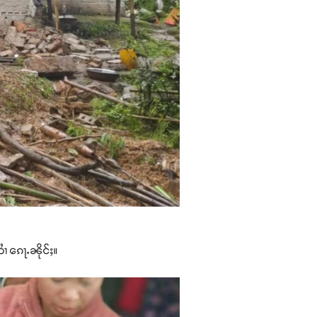
 ၵေႃႉၼိုင်ႈ။