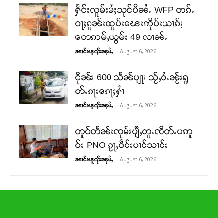
ႁႅင်းလူမ်းမႆႈသုင်ပီၼႆႉ WFP တၵ်ႉ
ဝႃႈၵူၼ်းထူပ်းၽေးဢိုပ်းယၢၵ်ႈ
တေဢမ်ႇယွမ်း 49 လၢၼ်ႉ
-
August 6, 2026
ၼၢင်းၽူၺ်းၼုမ်ႇ
ငိုၼ်း 600 သႅၼ်ပျႃး သႂ်ႇဝႆႉၼႂ်းရူ
တ်ႉၵႃးၵေႃႈႁၢႆ
-
August 6, 2026
ၼၢင်းၽူၺ်းၼုမ်ႇ
တူဝ်တႅၼ်းၸုမ်းပျီႇတူႉၸိတ်ႉပဢူ
ဝ်း PNO ၵႂႃႇဝဵင်းပၢင်သၢင်း
-
August 6, 2026
ၼၢင်းၽူၺ်းၼုမ်ႇ