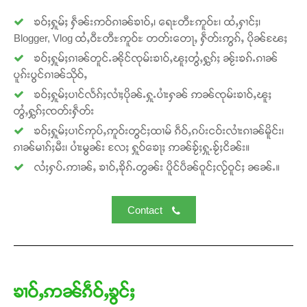
ဝ်ႇၽူႈတွႆႇႁွၵ်ႈ လႆႈယူႇၶႃႈဢေႃႈ။
ၶဝ်ႈႁူမ်ႈ ႁဵၼ်းဢဝ်ၵၢၼ်ၶၢဝ်ႇ၊ ရေႊတီႊဢူဝ်ႊ၊ ထႆႇႁၢင်ႈ၊
Blogger, Vlog ထႆႇဝီႊတီႊဢူဝ်ႊ တတ်းတေႃႇ ႁဵတ်းဢွၵ်ႇ ပိုၼ်ၽႄႈ
Donate Now
ၶဝ်ႈႁူမ်ႈၵၢၼ်တူင်ႉၼိုင်ၸုမ်းၶၢဝ်ႇၽူႈတွႆႇႁွၵ်ႈ ၼႂ်းၶၵ်ႉၵၢၼ်
ပူၵ်းပွင်ၵၢၼ်သိုဝ်ႇ
ၶဝ်ႈႁူမ်ႈပၢင်လႅၵ်ႈလၢႆႈပိုၼ်ႉႁူႉပၢႆးႁၼ် ဢၼ်ၸုမ်းၶၢဝ်ႇၽူႈ
တွႆႇႁွၵ်ႈၸတ်းႁဵတ်း
ၶဝ်ႈႁူမ်ႈပၢင်ဢုပ်ႇဢူဝ်းတွင်ႈထၢမ် ၵဵဝ်ႇၵပ်းငဝ်းလၢႆးၵၢၼ်မိူင်း၊
ၵၢၼ်မၢၵ်ႈမီး၊ ပၢႆးမွၼ်း လႄႈ ႁူဝ်ၶေႃႈ ဢၼ်ၶႂ်ႈႁူႉၶႂ်ႈငိၼ်း။
လႆႈႁပ်ႉဢၢၼ်ႇ ၶၢဝ်ႇၶိုၵ်ႉတွၼ်း ပိူင်ပဵၼ်ဝူင်ႈလႂ်ဝူင်ႈ ၼၼ်ႉ။
Contact
ၶၢဝ်ႇဢၼ်ၵဵဝ်ႇၶွင်ႈ