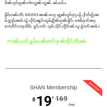
ပဵၼ်လုၵ်ႈၵူၼ်းၸၢႆးလွၼ်ႉလွၼ်ႉ ၼႆယဝ်ႉ။
မိူဝ်ႈဝၼ်းတီႈ 6/6/2023 ၼၼ်ႉၵေႃႈ ၾူၼ်တူၵ်းႁႃႇယႂ်ႇ ႁဵတ်းႁႂ်ႈၼ
မ်ႉႁူၺ်ႈၼမ်ႉလွႆ ယိုင်ႈၼွင်းထူမ်ႈႁိူၼ်းၵူၼ်းမိူင်း ဝၢၼ်ႈႁၢင်ၼႃး
ၸႄႈဝဵင်းလႃႈသဵဝ်ႈ ႁူဝ်ႉဝၢင်း သုမ်ႉသိုင်ႇၸိူဝ်းၼႆႉလူႉၵွႆတင်းၼမ် ။
ဢၢၼ်ႇယဝ်ႉႁူမ်ႈပၼ်တၢင်းႁၼ်ထိုင်တီႈၼႆႈ
promotion
Support SHAN
SHAN Membership
19
169
฿
တႃႇႁႂ်ႈသဵင်ၵၢင်ၸႂ်ၵူၼ်းမိူင်း ၵူႈတီႈၵူႈလႅၼ်ပေႃးတေၸွ
฿
တ်ႇ တူဝ်ႈလုမ်ႈၾႃႉၼၼ်ႉ ၶဝ်ႈႁူမ်ႈၵမ်ႉထႅမ် ၸုမ်းၶၢ
/mo