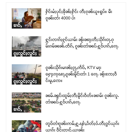
ႁႅင်းမႆႈပုင်ႈၶိုၼ်ႈႁႅင်း တီႈၵုၼ်ယူႊရူပ်ႊ မီး
ၵူၼ်းတၢႆ 4000 ပၢႆ
ၶၢဝ်ႇ
ႁူင်းၸၢၵ်ႈႁုင်ယၢမ်း ၼႂ်းၼႃႈတီႈသိုၵ်းဝႃႉၵု
မ်းၵမ်ၼၼ်ႉတႅၵ်ႇ ၵူၼ်းတၢႆၼပ်ႉႁူဝ်ပၢၵ်ႇၵေႃႉ
ၵူႈလွင်ႈလွင်ႈ
ၵူၼ်းသိုၵ်းမၢၼ်ႈၵႂႃႇဢႅဝ်ႇ KTV မႃး
ႁေႃႈၵႃးၽႃႇၵူၼ်းမိူင်းတၢႆ 1 ၵေႃႉ ၼႂ်းၸႄႈဝဵ
င်းမူႇၸေႊ
ၵူႈလွင်ႈလွင်ႈ
ၼမ်ႉၼွင်းထူမ်ႈတီႈမိူင်းဝႅတ်ႊၼၢမ်း ၵူၼ်းလူႉ
တၢႆၼပ်ႉႁူဝ်ပၢၵ်ႇၵေႃႉ
ၶၢဝ်ႇ
တူဝ်တၢႆၵူၼ်းဢမ်ႇႁူႉၾၢႆႇပႅတ်ႈဝႆႉတီႈၵွင်ယုၵ်း
ယၢၵ်း ဝဵင်းတၢင်ႉယၢၼ်း