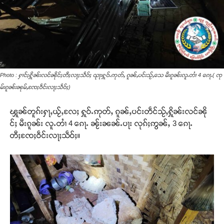
Photo : ႁၢင်ႈႁိူၼ်းလင်ၼိုင်ႈတီႈလႃႈသဵဝ်ႈ ၺႃးႁူဝ်ႉဢုတ်ႇ ၵူၼ်ႇပင်းသႂ်ႇသေ မီးၵူၼ်းလူႉတၢႆ 4 ၵေႃႉ( ၸု
မ်းၵူၼ်းၼုမ်ႇၸႄႈဝဵင်းလႃႈသဵဝ်ႈ)
ၾူၼ်တူၵ်းႁႃႇယႂ်ႇလႄႈ ႁူဝ်ႉဢုတ်ႇ ၵူၼ်ႇပင်းတဵင်သႂ်ႇႁိူၼ်းလင်ၼို
င်ႈ မီးၵူၼ်း လူႉတၢႆ 4 ၵေႃႉ ၼႂ်းၼၼ်ႉပႃး လုၵ်ႈဢွၼ်ႇ 3 ၵေႃႉ
တီႈၸႄႈဝဵင်းလႃႈသဵဝ်ႈ။