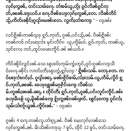
လုၵ်ႈဢွၼ်ႇ တင်းသၢမ်ၵေႃႉ တၢႆၶမ်ယူႇတႂ်ႈ ၵွင်လိၼ်ၵွင်ဢု
တ်ႇၼၼ်ႉၶႃႈယဝ်ႉ။ ၵေႃႉပဵၼ်ပေႃႈလုၵ်ႈဢွၼ်ႇတႄႉ လိၼ်တဵင်
သႂ်ႇဢိတ်းၼိုင်ႈၵူၺ်း။မၼ်းတႄႉ လွတ်ႈတၢႆဢေႃႈ
” – ဝႃႈၼႆ။
လင်ႁိူၼ်းဢၼ်ၺႃး ႁူဝ်ႉဢုတ်ႇ ၵူၼ်ႇပင်းသႂ်ႇၼႆႉ ပဵၼ်ႁိူၼ်း
ဢၼ်ဢဝ် ၵင်ႈၽႃလၢႆး မုင်းလဵၵ်း၊ ယူႇဢိူမ်ႈဝႆႉ ႁူဝ်ႉဢုတ်ႇ ဢၼ်ယူႇ
သုင်လႄႈ ၸင်ႇထူပ်းၽေးၸိူင်ႉၼႆ ၼႆယဝ်ႉ။
ဢိင်ၼိူဝ်လွင်ႈၼႆႉသေ ၽူႈၶဝ်ႈၸုမ်းၸွႆႈတူင်ႇဝူင်းၵူၼ်းလႃႈသဵ
ဝ်ႈၵေႃႉၼိုင်ႈ လၢတ်ႈတီႈၽူႈတွႆႇႁွၵ်ႈဝႃႈ-“
ႁိူၼ်းသမ်ႉ တေႃႉတႄႉ ဢ
ဝ်ၽႃလၢႆးၵင်ႈဝႆႉ ၵူၺ်းၼႃႇ မၼ်းႁိုဝ်ၶၢမ်ႇလႆႈ။သမ်ႉယူႇတႅမ်ႇလိူဝ် ႁူ
ဝ်ႉဢုတ်ႇၼၼ်ႉ ။ပေႃးၾူၼ်မႃးႁႅင်းၵေႃႈ လိၼ်သ
မ်ႉဢူၼ်ႈၼၼ်ႉၼႃႇ ။ ထိုင်တီႈ ႁူဝ်ႉဢုတ်ႇၵူၼ်ႇပင်းလူင်းၸိူင်ႉၼႆ။
ပေႃးမီးၽႂ် ယူႇမိူၼ်ၼႆၵေႃႈ ႁႂ်ႈဢွၼ်ၵၼ်ၾၢင်ႉ ၽွင်ႈဢေႃႈ ၵူဝ်လႆႈ
သုမ်းသၢႆၸႂ်ယွၼ်ႉၸိူဝ်းၼႆႉ
” – ဝႃႈၼႆ။
ၵူၼ်း 4 ၵေႃႉဢၼ်လူႉတၢႆၵႂႃႇၼႆႉ ပဵၼ် မႄႈလုၵ်ႈၵၼ်သေ
လုၵ်ႈဢွၼ်ႇၼႆႉ မီးသႅၼ်းဢႃယု 7 ၶူပ်ႇ ထိုင် 12 ၶူပ်ႇ တင်းသၢမ်ၵေႃႉ