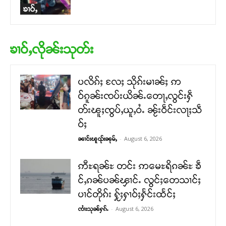
ၶၢဝ်ႇ
ၶၢဝ်ႇလိုၼ်းသုတ်း
ပလိၵ်ႈ လႄႈ သိုၵ်းမၢၼ်ႈ ဢ
ဝ်ၵူၼ်းၸပ်းယိၼ်ႉတေႃႇလွင်းႁဵ
တ်းၽူႈၸွပ်ႇယူႇဝႆႉ ၼႂ်းဝဵင်းလႃႈသဵ
ဝ်ႈ
-
August 6, 2026
ၼၢင်းၽူၺ်းၼုမ်ႇ
ဢီႊရၼ်ႊ တင်း ဢမေႊရိၵၼ်ႊ ၶဵ
င်ႇၵၼ်ပၼ်ၾၢင်ႉ လွင်ႈတေသၢင်ႈ
ပၢင်တိုၵ်း ႁႂ်ႈႁၢဝ်ႈႁႅင်းထႅင်ႈ
-
August 6, 2026
ၸၢႆးသုၼ်ႁၵ်ႉ