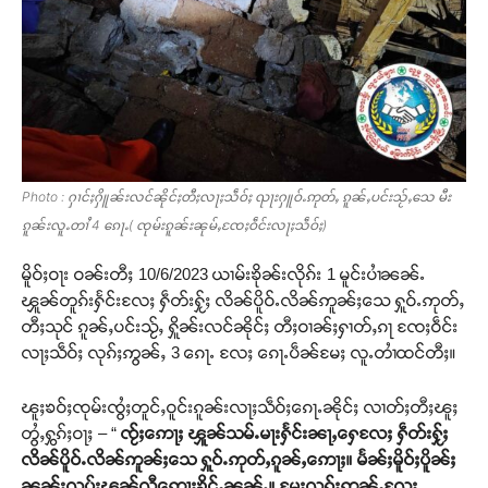
Photo : ႁၢင်ႈႁိူၼ်းလင်ၼိုင်ႈတီႈလႃႈသဵဝ်ႈ ၺႃးႁူဝ်ႉဢုတ်ႇ ၵူၼ်ႇပင်းသႂ်ႇသေ မီး
ၵူၼ်းလူႉတၢႆ 4 ၵေႃႉ( ၸုမ်းၵူၼ်းၼုမ်ႇၸႄႈဝဵင်းလႃႈသဵဝ်ႈ)
မိူဝ်ႈဝႃး ဝၼ်းတီႈ 10/6/2023 ယၢမ်းၶိုၼ်းလိုၵ်း 1 မူင်းပၢႆၼၼ်ႉ
ၾူၼ်တူၵ်းႁႅင်းလႄႈ ႁဵတ်းႁႂ်ႈ လိၼ်ပိူဝ်ႉလိၼ်ဢူၼ်ႈသေ ႁူဝ်ႉဢုတ်ႇ
တီႈသုင် ၵူၼ်ႇပင်းသႂ်ႇ ႁိူၼ်းလင်ၼိုင်ႈ တီႈဝၢၼ်ႈႁၢတ်ႇၵႃ ၸႄႈဝဵင်း
လႃႈသဵဝ်ႈ လုၵ်ႈဢွၼ်ႇ 3 ၵေႃႉ လႄႈ ၵေႃႉပဵၼ်မႄႈ လူႉတၢႆထင်တီႈ။
ၽူႈၶဝ်ႈၸုမ်းၸွႆႈတူင်ႇဝူင်းၵူၼ်းလႃႈသဵဝ်ႈၵေႃႉၼိုင်ႈ လၢတ်ႈတီႈၽူႈ
တွႆႇႁွၵ်ႈဝႃႈ – “
ၸႂ်ႈဢေႃႈ ၾူၼ်သမ်ႉမႃးႁႅင်းၼႃႇႁေလႄႈ ႁဵတ်းႁႂ်ႈ
လိၼ်ပိူဝ်ႉလိၼ်ဢူၼ်ႈသေ ႁူဝ်ႉဢုတ်ႇၵူၼ်ႇဢေႃႈ။ မႅၼ်ႈမိူဝ်ႈပိူၼ်ႈ
ၼွၼ်းလပ်းၾၼ်လီဢေႃႈၶိင်ႇၼၼ်ႉ။ မႄႈလုၵ်ႈဢွၼ်ႇလႄႈ