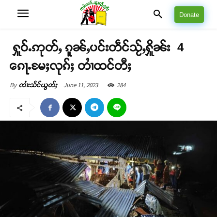
Donate
ႁူဝ်ႉဢုတ်ႇ ၵူၼ်ႇပင်းတဵင်သႂ်ႇႁိူၼ်း 4
ၵေႃႉမႄႈလုၵ်ႈ တၢႆထင်တီႈ
June 11, 2023
284
By
ၸၢႆးသႅင်ယွတ်ႈ