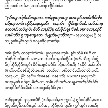
တြႃးပၼ် တၵ်ႉၵႃႇသတ်ႉထႃး ၸိူဝ်းၼႆႉ။
“ႁဝ်းၶႃႈ လႆႈငိၼ်းဝႃႈတႄႉ ၸဝ်ႈၶူးဝႃးပေႃႈ တေလုၵ်ႉတၢင်းၵဵင်းႁၢႆး
ၶဝ်ႈမႃးတၢင်း ဢိူင်ႇတႃႈတွၼ်း – မႄႈဢၢႆး – မိူင်းၾၢင်ၼႆႉ ယဝ်ႉၵေႃႈ
တေပၢင်းၸဝ်ႈႁဝ်း မဵတ်ႉတႃႇတြႃး တီႈမိူင်းၾၢင်ၼႆႉၶႃႈ။ တေႃႇထိုင်
ယၢမ်းလဵဝ် ၶူးဝႃးပေႃႈတႄႉ ပႆႇႁွတ်ႈမႃးထိုင်ၶႃႈ”-
ၽူႈၶဝ်ႈႁူမ်ႈ ပႂ်ႉဝႆႈ
သႃ ၵူၼ်းမိူင်းၾၢင် ၵေႃႉၼိုင်ႈလၢတ်ႈ။
ဝၼ်းၵိူတ်ႇ ၸဝ်ႈသိလ်ထမ်း ၶူးဝႃးဝုၼ်းၸုမ်ႉ ၶွပ်ႈတဵမ် 60 ပီ ၸ
တ်းႁဵတ်းတီႈဝတ်ႉၽရႃႉထၢတ်ႈသီႊၻွၼ်ႊရိူင်ႊ (ဝတ်ႉသီတွၼ်းႁိူ
င်း) ဢိူင်ႇမိူင်းၽူင်း ဝဵင်းတႃႈၶီႈလဵၵ်း ၼႂ်းဝၼ်းတီႈ 4 ထိုင် ဝၼ်းတီႈ
6။ တီႈပၢင်ဝၼ်းၵိူတ်ႇၼၼ်ႉ ၸတ်းပႃး ပၢင်တၢင်ႇထီးထၢတ်ႈပုတ်ႉ
ထၵႃႇယႃႇ မိူင်းၽူင်း။ ဝၢႆးၼၼ်ႉ ဝၼ်းတီႈ 7/1/2023 ၶူးဝႃးၸဝ်ႈ
ယေႃးမုၼ် ၶဝ်ႈၵႂႃႇမဵတ်ႉတႃႇထမ်း တီႈဝတ်ႉၽရႃႉထၢတ်ႈဝဵင်းၵႅဝ်ႈ
ၸႄႈဝဵင်းၵဵင်းသႅၼ် ၸႄႈတွၼ်ႈၵဵင်းႁၢႆး ။
ၸဝ်ႈၶူးလူင် ၺႃႇၼသီရိ (ၸဝ်ႈမၢၼ်ႇတႃဢွၼ်ႇ) ႁူဝ်ပဝ်ႈၵိင်ႇၽႄ င
ဝ်ႈငုၼ်းမုၵ်ႉၸုမ်းလူင် သင်ႇၶႃႇ ၸိုင်ႈတႆး ပွတ်း ဢွၵ်ႇၶူင်း လၢတ်ႈ