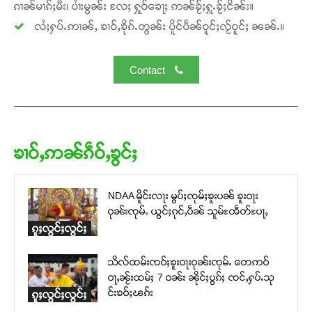
ၵၢၼ်မၢၵ်ႈမီး၊ ပၢႆးမွၼ်း လႄႈ ႁူဝ်ၶေႃႈ ဢၼ်ၶႂ်ႈႁူႉၶႂ်ႈငိၼ်း။
လႆႈႁပ်ႉဢၢၼ်ႇ ၶၢဝ်ႇၶိုၵ်ႉတွၼ်း ပိူင်ပဵၼ်ဝူင်ႈလႂ်ဝူင်ႈ ၼၼ်ႉ။
Contact
ၶၢဝ်ႇဢၼ်ၵဵဝ်ႇၶွင်ႈ
NDAA မိူင်းလႃး မွပ်ႈၸုမ်ႈၶူးပၼ် ၶူးဝႃး
ဝုၼ်းၸုမ်ႉ ယွင်ႈၵုင်ႇပဵၼ် သူမ်ႊၻဵတ်ႊပႃႇ
ၵူႈလွင်ႈလွင်ႈ
သိလ်ထမ်းၸဝ်ႈၶူးဝႃးဝုၼ်းၸုမ်ႉ တေဢဝ်
ဝႃႇၼႂ်းထမ်ႈ 7 ဝၼ်း ၼိုင်ႈပွၵ်ႈ ၸင်ႇႁပ်ႉသု
င်းၶဝ်ႈၽၵ်း
ၵူႈလွင်ႈလွင်ႈ