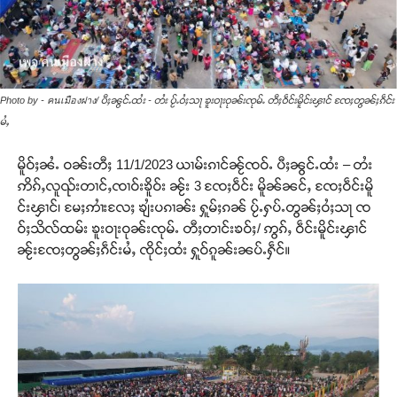
Photo by - คนเมืองฝาง/ ပီႈၼွင်ႉထႆး - တႆး ပႂ်ႉဝႆႈသႃ ၶူးဝႃးဝုၼ်းၸုမ်ႉ တီႈဝဵင်းမိူင်းၾၢင် ၸႄႈတွၼ်ႈၵဵင်း
မႆႇ
မိူဝ်ႈၼႆႉ ဝၼ်းတီႈ 11/1/2023 ယၢမ်းၵၢင်ၼႂ်ၸဝ်ႉ ပီႈၼွင်ႉထႆး – တႆး
ဢိၵ်ႇလူၺ်းတၢင်ႇၸၢဝ်းၶိူဝ်း ၼႂ်း 3 ၸႄႈဝဵင်း မိူၼ်ၼင်ႇ ၸႄႈဝဵင်းမိူ
င်းၾၢင်၊ မႄႈဢၢႆးလႄႈ ၶျႆးပၵၢၼ်း ႁူမ်ႈၵၼ် ပႂ်ႉႁပ်ႉတွၼ်ႈဝႆႈသႃ ၸ
ဝ်ႈသိလ်ထမ်း ၶူးဝႃးဝုၼ်းၸုမ်ႉ တီႈတၢင်းၶဝ်ႈ/ ဢွၵ်ႇ ဝဵင်းမိူင်းၾၢင်
ၼႂ်းၸႄႈတွၼ်ႈၵဵင်းမႆႇ ၸိုင်ႈထႆး ႁူဝ်ၵူၼ်းၼပ်ႉႁဵင်။