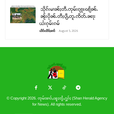
သိုၵ်းမၢၼ်ႈတီႉၸုမ်းၵျႃႊၽျႅၼ်ႉ
ၼႂ်းပိုၼ်ႉတီႈပျီႇတူႉၸိတ်ႉၼႃး
ယႆးၵုမ်းၵမ်
-
August 5, 2026
ယိင်းသဵဝ်ႈၶၢဝ်
© Copyright 2026. ၸုမ်းၶၢဝ်ႇၽူႈတွႆႇႁွၵ်ႈ (Shan Herald Agency
for News). All rights reserved.