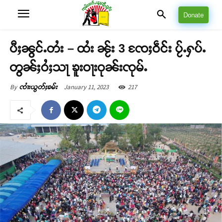
Donate
ပီႈၼွင်ႉတႆး – ထႆး ၼႂ်း 3 ၸႄႈဝဵင်း ပႂ်ႉႁပ်ႉ
တွၼ်ႈဝႆႈသႃ ၶူးဝႃးဝုၼ်းၸုမ်ႉ
January 11, 2023
217
By
ၸၢႆးယွတ်ႈၶမ်း