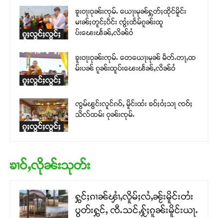
ၶူးဝႃးဝုၼ်းၸုမ်ႉ ယေႃးမုၼ်ႁွတ်ႈထိုင်မိူင်း
မၢၼ်ႈတူင်ႈပဵင်း ၸွႆႈထႅမ်ၵူၼ်းထူ
ပ်းၽေးၽႅၼ်ႇလိၼ်ဝႆ
ၵူႈလွင်ႈလွင်ႈ
ၶူးဝႃးဝုၼ်းၸုမ်ႉ တေယေႃးမုၼ် မဵတ်ႉတႃႇထ
မ်းပၼ် ၵူၼ်းထူပ်းၽေးၽႅၼ်ႇလိၼ်ဝႆ
ၵူႈလွင်ႈလွင်ႈ
ၸွမ်ၽွင်းလူင်ၵဝ်ႇ မိူင်းထႆး ၶဝ်ႈဝႆႈသႃ ၸဝ်ႈ
သိလ်ထမ်း ဝုၼ်းၸုမ်ႉ
ၵူႈလွင်ႈလွင်ႈ
ၶၢဝ်ႇလိုၼ်းသုတ်း
ႁွင်ႈၵၢၼ်ၾၢႆႇလိူမ်ႈလႆႇၼႂ်းမိူင်းတႆး
ပွတ်းႁွင်ႇ ၸီႉသင်ႇႁႂ်ႈၵူၼ်းမိူင်းယႃႉ