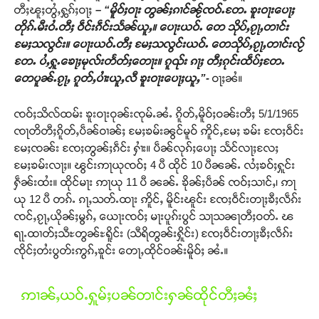
တီႈၽူႈတွႆႇႁွၵ်ႈဝႃႈ
– “မိူဝ်ႈဝႃး တွၼ်ႈၵၢင်ၼႂ်ၸဝ်ႉတႄႉ ၶူးဝႃးပေႃႈ
တိုၵ်ႉမီးဝႆႉတီႈ ဝဵင်းၵဵင်းသႅၼ်ယူႇ။ ပေႃးယဝ်ႉ တေ သိုပ်ႇၵႂႃႇတၢင်း
မႄႈသလွင်း။ ပေႃးယဝ်ႉတီႈ မႄႈသလွင်းယဝ်ႉ တေသိုပ်ႇၵႂႃႇတၢင်းလႂ်
တႄႉ ပႆႇႁူႉၶေႃႈမုလ်းတႅတ်ႈတေႃး။ ၵူၺ်း ၵႃႈ တီႈၵုင်းထဵပ်ႈတႄႉ
တေပူၼ်ႉၵႂႃႇ ၵူတ်ႇပၢႆးယူႇလီ ၶူးဝႃးပေႃႈယူႇ”-
ဝႃႈၼႆ။
ၸဝ်ႈသိလ်ထမ်း ၶူးဝႃးဝုၼ်းၸုမ်ႉၼႆႉ ၵိူတ်ႇမိူဝ်ႈဝၼ်းတီႈ 5/1/1965
ၸႃတိတီႈၵိူတ်ႇပဵၼ်ဝၢၼ်ႈ မႄႈၶမ်းၼွင်မူဝ် ဢိူင်ႇမႄႈ ၶမ်း ၸႄႈဝဵင်း
မႄႈၸၼ်း ၸႄႈတွၼ်ႈၵဵင်း ႁၢႆး။ ပဵၼ်လုၵ်ႈပေႃႈ သႅင်လႃႈလႄႈ
မႄႈၶမ်းလႃႈ။ ၽွင်းဢႃယုၸဝ်ႈ 4 ပီ ထိုင် 10 ပီၼၼ်ႉ လႆႈၶဝ်ႈႁူင်း
ႁဵၼ်းထႆး။ ထိုင်မႃး ဢႃယု 11 ပီ ၼၼ်ႉ ၶိုၼ်ႈပဵၼ် ၸဝ်ႈသၢင်ႇ၊ ဢႃ
ယု 12 ပီ တၵ်ႉ ၵႃႇသတ်ႉထႃး ဢိူင်ႇ မိူင်းၽူင်း ၸႄႈဝဵင်းတႃႈၶီႈလဵၵ်း
ၸင်ႇၵႂႃႇယိုၼ်ႈမွၵ်ႇ ယေႃးၸဝ်ႈ မႃးပူၵ်းပွင် သႃသၼႃတီႈဝတ်ႉ ၽ
ရႃႉထၢတ်ႈသီႊတွၼ်ႊရိူင်း (သီရိတွၼ်းႁိူင်း) ၸႄႈဝဵင်းတႃႈၶီႈလဵၵ်း
ၸိုင်ႈတႆးပွတ်းဢွၵ်ႇၶူင်း တေႃႇထိုင်ဝၼ်းမိူဝ်ႈ ၼႆႉ။
ဢၢၼ်ႇယဝ်ႉႁူမ်ႈပၼ်တၢင်းႁၼ်ထိုင်တီႈၼႆႈ