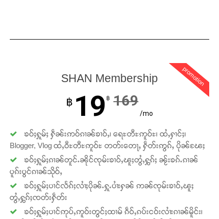
Support SHAN
တႃႇႁႂ်ႈသဵင်ၵၢင်ၸႂ်ၵူၼ်းမိူင်း ၵူႈတီႈၵူႈလႅၼ်ပေႃးတေၸွ
တ်ႇ တူဝ်ႈလုမ်ႈၾႃႉၼၼ်ႉ ၶဝ်ႈႁူမ်ႈၵမ်ႉထႅမ် ၸုမ်းၶၢ
promotion
ဝ်ႇၽူႈတွႆႇႁွၵ်ႈ လႆႈယူႇၶႃႈဢေႃႈ။
SHAN Membership
19
169
Donate Now
฿
฿
/mo
ၶဝ်ႈႁူမ်ႈ ႁဵၼ်းဢဝ်ၵၢၼ်ၶၢဝ်ႇ၊ ရေႊတီႊဢူဝ်ႊ၊ ထႆႇႁၢင်ႈ၊
Blogger, Vlog ထႆႇဝီႊတီႊဢူဝ်ႊ တတ်းတေႃႇ ႁဵတ်းဢွၵ်ႇ ပိုၼ်ၽႄႈ
ၶဝ်ႈႁူမ်ႈၵၢၼ်တူင်ႉၼိုင်ၸုမ်းၶၢဝ်ႇၽူႈတွႆႇႁွၵ်ႈ ၼႂ်းၶၵ်ႉၵၢၼ်
ပူၵ်းပွင်ၵၢၼ်သိုဝ်ႇ
ၶဝ်ႈႁူမ်ႈပၢင်လႅၵ်ႈလၢႆႈပိုၼ်ႉႁူႉပၢႆးႁၼ် ဢၼ်ၸုမ်းၶၢဝ်ႇၽူႈ
တွႆႇႁွၵ်ႈၸတ်းႁဵတ်း
ၶဝ်ႈႁူမ်ႈပၢင်ဢုပ်ႇဢူဝ်းတွင်ႈထၢမ် ၵဵဝ်ႇၵပ်းငဝ်းလၢႆးၵၢၼ်မိူင်း၊