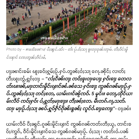
Photo by – คนเมืองฝาง/ ပီႈၼွင်ႉထႆး – တႆး ပႂ်ႉဝႆႈသႃ ၶူးဝႃးဝုၼ်းၸုမ်ႉ တီႈဝဵင်းမိူ
င်းၾၢင် ၸႄႈတွၼ်ႈၵဵင်းမႆႇ
ပႃႈၼၢင်းၶမ်း ၽူႈၶဝ်ႈႁူမ်ႈပႂ်ႉႁပ်ႉတွၼ်ႈဝႆႈသႃ ၵေႃႉၼိုင်ႈ လၢတ်ႈ
တီႈၽူႈတွႆႇႁွၵ်ႈဝႃႈ
– “လႆႈငိၼ်းဝႃႈ ၸဝ်ႈၶူးဝႃးပေႃႈ ႁဝ်းၶႃႈ တေလ
တ်းၽၢၼ်ႇမႃးတၢင်းမိူင်းၾၢင်ၼႆႉၼႆသေ ႁဝ်းၶႃႈ ဢွၼ်ၵၼ်မႃးပႂ်ႉႁ
ပ်ႉတွၼ်ႈဝႆႈသႃ တင်ႈတႄႇ ယၢမ်းၵၢင်ၼႂ်ၸဝ်ႉ 5 မူင်း။ တေႃႇထိုင်ယၢ
မ်းလဵဝ် ၸဝ်ႈႁဝ်း ပႆႇႁွတ်ႈမႃးၶႃႈ။ တီႈၼႆႈတႄႉ မီးတၵ်ႉၵႃႇသတ်ႉ
ထႃး မႃးပႂ်ႉဝႆႈသႃ ၼပ်ႉႁူဝ်ႁဵင်ၵိုၼ်းၶွၼ်ႈ လူင်ဝႆႉၶႃႈဢေႃႈ”-
ဝႃႈၼႆ။
ယၢမ်းလဵဝ် ပီႈၼွင်ႉၵူၼ်းမိူင်းၾၢင် ဢွၼ်ၵၼ်ၸတ်းတီႈယူႇ တၢင်းၶ
ဝ်ႈ/ဢွၵ်ႇ ဝဵင်းမိူင်းၾၢင်သေ ဢွၼ်ၵၼ်မႃးပႂ်ႉ ဝႆႈသႃ ၊ ၸတ်းဝႆႉပၼ်
ပႃးတီႈၼင်ႈ တီႈသဝ်း တႃႇၶူးဝႃးၸဝ်ႈ သင်ဝႃႈတေမဵတ်ႉတႃႇထမ်း