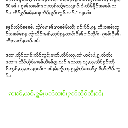
50 ၼႆႉ။ ၵူၼ်းဝၢၼ်ႈပေႃးတူၵ်းၸႂ်သေၾၢင်ႉဝႆႉၸဵမ်မိူဝ်ႈၼၼ်ႉယ
ဝ်ႉ။ ထိုင်ႁူဝ်ၶမ်ႈၵေႃႈသဵင်ႈၵွင်ႈဢွၵ်ႇယဝ်ႉ”-ဝႃႈၼႆ။
ၼွၵ်ႈလိူဝ်ၼၼ်ႉ သိုၵ်းမၢၼ်ႈဢၼ်မီးတီႈ ၵုင်းပိဝ်ႇႁႃႇ တီႈဝၢၼ်ႈတူ
င်ႈၶၢၼ်ၵေႃႈ ၸွႆႈယိုဝ်းမၢၵ်ႇလူင်ၵႂႃႇတၢင်းပဵၼ်ပၢင်တိုၵ်း- ၵူၼ်းပိုၼ်ႉ
တီႈလၢတ်ႈၼင်ႇၼႆ။
တေႃႇထိုင်ယၢမ်းလဵဝ်လွင်ႈမၢတ်ႇၸဵပ်းလူႉတၢႆ ယင်းပႆႇႁူႉတႅတ်ႈ
တေႃး။ သဵင်ယိုဝ်းၵၼ်ယဵၼ်ၵႂႃႇယဝ်ႉသေတႃႉယူႇယူႇသဵင်ၵွင်ႈတို
ၵ်ႉဢွၵ်ႇယူႇလႄႈၵူၼ်းဝၢၼ်ႈမႆႈၸႂ်တႃႇၵႂႃႇႁဵတ်းၵၢၼ်ႁႃၵိၼ်လဵင်ႉတွ
င်ႉ။
ဢၢၼ်ႇယဝ်ႉႁူမ်ႈပၼ်တၢင်းႁၼ်ထိုင်တီႈၼႆႈ