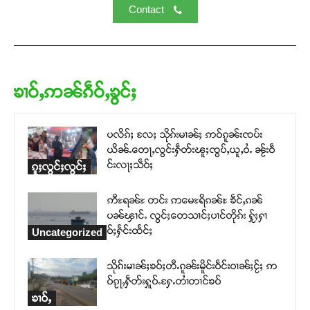
Contact
ၶၢဝ်ႇဢၼ်ၵဵဝ်ႇၶွင်ႈ
ပလိၵ်ႈ လႄႈ သိုၵ်းမၢၼ်ႈ ဢဝ်ၵူၼ်းၸပ်း
ယိၼ်ႉတေႃႇလွင်းႁဵတ်းၽူႈၸွပ်ႇယူႇဝႆႉ ၼႂ်းဝဵ
င်းလႃႈသဵဝ်ႈ
ၵူႈလွင်ႈလွင်ႈ
ဢီႊရၼ်ႊ တင်း ဢမေႊရိၵၼ်ႊ ၶဵင်ႇၵၼ်
ပၼ်ၾၢင်ႉ လွင်ႈတေသၢင်ႈပၢင်တိုၵ်း ႁႂ်ႈႁၢ
ဝ်ႈႁႅင်းထႅင်ႈ
Uncategorized
သိုၵ်းမၢၼ်ႈၶဝ်ႈတီႉၵူၼ်းမိူင်းဝဵင်းဝၢၼ်ႈငႂ်ႈ ဢ
ဝ်ၵႂႃႇႁဵတ်းႁူဝ်ႉႁႄႉတၢႆတၢင်ၶဝ်
ၶၢဝ်ႇ