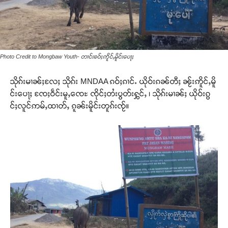
Photo Credit to Mongbaw Youth- တၢင်းၶဝ်ႈဢိူင်ႇမိူင်းပေႃႈ
သိုၵ်းမၢၼ်ႈလႄႈ သိုၵ်း MNDAA ၵဝ်ႈၵၢင်ႉ ယိုဝ်းၵၼ်တီႈ ၼႂ်းဢိူင်ႇမိူ
င်းပေႃႈ ၸႄႈဝဵင်းမူႇၸေႊ ၸိုင်ႈတႆးပွတ်းႁွင်ႇ ၊ သိုၵ်းမၢၼ်ႈ ယိုဝ်းၵွ
င်ႈလူင်ဢမ်ႇထၢတ်ႇ ၵူၼ်းမိူင်းတူၵ်းၸႂ်။