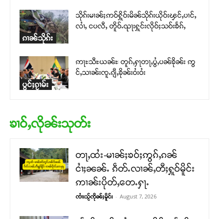
သိုၵ်းမၢၼ်ႈဢဝ်ႁိူဝ်းမိၼ်သိုၵ်းယိုဝ်းၾင်ႇပၢင်ႇ
လၢႆႇ ငပလီႇ တိူဝ်ႉၺႃးႁူင်းလိုဝ်ႈသဝ်းၶႅၵ်ႇ
ၵၢၼ်သိုၵ်း
ဢႃႊသီႊယၼ်ႊ တူၵ်ႇႁႃတႃႇပွႆႇပၼ်ၶိုၼ်း ဢွ
င်ႇသၢၼ်းၸူႉၵျီႇၶိုၼ်းဝႆးဝႆး
ပွင်ႈၵႂၢမ်း
ၶၢဝ်ႇလိုၼ်းသုတ်း
တႃႇထႆး-မၢၼ်ႈၶဝ်ႈဢွၵ်ႇၵၼ်
ငၢႆႈၼၼ်ႉ ၵဵတ်ႉလၢၼ်ႇတီႈႁူဝ်မိူင်း
ဢၢၼ်းပိုတ်ႇတေႉႁႃႉ
-
August 7, 2026
ၸၢႆးသႂ်ၸိုၼ်ႈမိူင်း