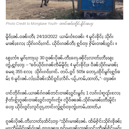
Photo Credit to Mongbaw Youth- တၢင်းၶဝ်ႈဢိူင်ႇမိူင်းပေႃႈ
မိူဝ်ႈၼႆႉဝၼ်းတီႈ 24/10/2022 ယၢမ်းဝၢႆးဝၼ်း 4 မူင်းၶိုင်ႈ သိုၵ်း
မၢၼ်ႈလႄႈ သိုၵ်းၵဝ်ႈၵၢင်ႉ ယိုဝ်းၵၼ်တီႈ ႁူဝ်ဝႃး ႁိမ်းဝၢၼ်ႈၵွင်း ။
ၽူႈၸၢႆး မွၵ်ႈဢႃယု 30 ၵူၼ်းပိုၼ်ႉတီႈၵေႃႉၼိုင်ႈလၢတ်ႈတီႈၽူႈ
တွႆႇႁွၵ်ႈဝႃႈ – “ၶဝ်ယိုဝ်းၵၼ်ၸဵမ်မိူဝ်ႈ 4 မူင်းၶိုင်ႈ။ ပဵၼ်သိုၵ်းမၢၼ်ႈ
ၶမရ 355 လႄႈ သိုၵ်းၵဝ်ႈၵၢင်ႉ တပ်ႉၵွင် 505။ တေႃႇထိုင်မွၵ်ႈႁူဝ်ၶ
မ်ႈ 6 မူင်းၼႆႉလႆႈယိၼ်းသဵင်ၵွင်ႈလဵၵ်ႉ-ယႂ်ႇဢမ်ႇထၢတ်ႇ”- ဝႃႈၼႆ။
ပၢင်တိုၵ်းၼႆႉယၢၼ်ၵႆၵၼ်တင်းဝၢၼ်ႈၵွင်းမွၵ်ႈ 1 လၵ်းပၢႆၵူၺ်းလႄႈ
ႁဵတ်းႁႂ်ႈၵူၼ်းဝၢၼ်ႈၵွင်းတူၵ်းၸႂ်။ လိူဝ်ၼၼ်ႉသိုၵ်းမၢၼ်ႈတီႈမိူင်း
ပေႃႈ ယိုဝ်းၵွင်ႈလူင်ၵႂႃႇတၢင်းလွႆႁူဝ်ဝႃးၸွႆႈဢမ်ႇထၢတ်ႇ။
ၵူၼ်းပိုၼ်ႉတီႈလၢတ်ႈထႅင်ႈဝႃႈ-“သိုၵ်းမၢၼ်ႈၼႆႉ ထႅမ်ႁႅင်းသိုၵ်းၶိုၼ်ႈ
မႃးၸဵမ်မိူဝ်ႈၼႂ်ၵႆႈၼႆႉၶႃႈၼေႈ။ ၶဝ်ႈမႃးၼႂ်းဝၢၼ်ႈၵွင်းဢဵၼ်ႁႅင်းမွၵ်ႈ