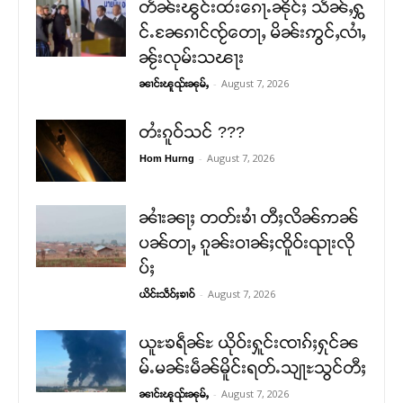
တႅၼ်းၽွင်းထႆးၵေႃႉၼိုင်ႈ သႅၼ်ႇႁွ
င်ႉၼႄၵၢင်ၸႂ်တေႃႇ မိၼ်းဢွင်ႇလၢႆႇ
ၼႂ်းလုမ်းသၽႃး
-
August 7, 2026
ၼၢင်းၽူၺ်းၼုမ်ႇ
တႆးၵူဝ်သင် ???
-
August 7, 2026
Hom Hurng
ၼၢႆးၼႃႈ တတ်းၶၢႆ တီႈလိၼ်ဢၼ်
ပၼ်တႃႇ ၵူၼ်းဝၢၼ်ႈၸိူဝ်းၺႃးလို
ပ်ႈ
-
August 7, 2026
ယိင်းသဵဝ်ႈၶၢဝ်
ယူႊၶရဵၼ်ႊ ယိုဝ်းႁူင်းၸၢၵ်ႈႁုင်ၼ
မ်ႉမၼ်းမဵၼ်မိူင်းရတ်ႉသျႃႊသွင်တီႈ
-
August 7, 2026
ၼၢင်းၽူၺ်းၼုမ်ႇ