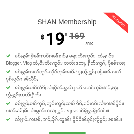
promotion
SHAN Membership
19
169
฿
฿
/mo
ၶဝ်ႈႁူမ်ႈ ႁဵၼ်းဢဝ်ၵၢၼ်ၶၢဝ်ႇ၊ ရေႊတီႊဢူဝ်ႊ၊ ထႆႇႁၢင်ႈ၊
Support SHAN
Blogger, Vlog ထႆႇဝီႊတီႊဢူဝ်ႊ တတ်းတေႃႇ ႁဵတ်းဢွၵ်ႇ ပိုၼ်ၽႄႈ
ၶဝ်ႈႁူမ်ႈၵၢၼ်တူင်ႉၼိုင်ၸုမ်းၶၢဝ်ႇၽူႈတွႆႇႁွၵ်ႈ ၼႂ်းၶၵ်ႉၵၢၼ်
တႃႇႁႂ်ႈသဵင်ၵၢင်ၸႂ်ၵူၼ်းမိူင်း ၵူႈတီႈၵူႈလႅၼ်ပေႃးတေၸွ
ပူၵ်းပွင်ၵၢၼ်သိုဝ်ႇ
တ်ႇ တူဝ်ႈလုမ်ႈၾႃႉၼၼ်ႉ ၶဝ်ႈႁူမ်ႈၵမ်ႉထႅမ် ၸုမ်းၶၢ
ဝ်ႇၽူႈတွႆႇႁွၵ်ႈ လႆႈယူႇၶႃႈဢေႃႈ။
ၶဝ်ႈႁူမ်ႈပၢင်လႅၵ်ႈလၢႆႈပိုၼ်ႉႁူႉပၢႆးႁၼ် ဢၼ်ၸုမ်းၶၢဝ်ႇၽူႈ
တွႆႇႁွၵ်ႈၸတ်းႁဵတ်း
ၶဝ်ႈႁူမ်ႈပၢင်ဢုပ်ႇဢူဝ်းတွင်ႈထၢမ် ၵဵဝ်ႇၵပ်းငဝ်းလၢႆးၵၢၼ်မိူင်း၊
Donate Now
ၵၢၼ်မၢၵ်ႈမီး၊ ပၢႆးမွၼ်း လႄႈ ႁူဝ်ၶေႃႈ ဢၼ်ၶႂ်ႈႁူႉၶႂ်ႈငိၼ်း။
လႆႈႁပ်ႉဢၢၼ်ႇ ၶၢဝ်ႇၶိုၵ်ႉတွၼ်း ပိူင်ပဵၼ်ဝူင်ႈလႂ်ဝူင်ႈ ၼၼ်ႉ။