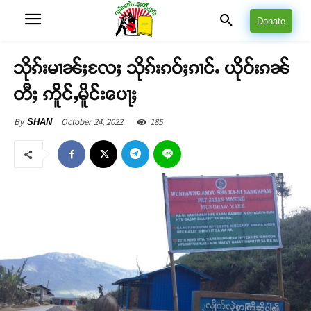
Donate
သိုၵ်းမၢၼ်ႈလႄႈ သိုၵ်းၵဝ်ႈၵၢင်ႉ ယိုဝ်းၵၼ်
တီႈ ဢိူင်ႇမိူင်းပေႃႈ
October 24, 2022
185
By
SHAN