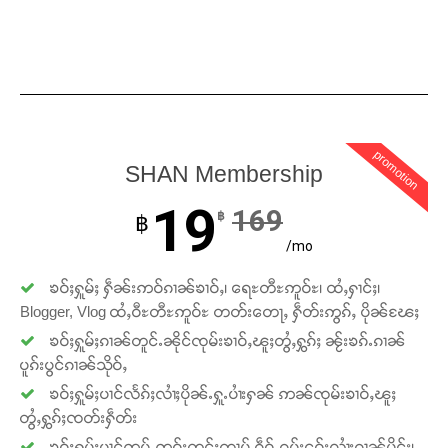
promotion
SHAN Membership
19
169
฿
฿
Support SHAN
/mo
ၶဝ်ႈႁူမ်ႈ ႁဵၼ်းဢဝ်ၵၢၼ်ၶၢဝ်ႇ၊ ရေႊတီႊဢူဝ်ႊ၊ ထႆႇႁၢင်ႈ၊
တႃႇႁႂ်ႈသဵင်ၵၢင်ၸႂ်ၵူၼ်းမိူင်း ၵူႈတီႈၵူႈလႅၼ်ပေႃးတေၸွ
Blogger, Vlog ထႆႇဝီႊတီႊဢူဝ်ႊ တတ်းတေႃႇ ႁဵတ်းဢွၵ်ႇ ပိုၼ်ၽႄႈ
တ်ႇ တူဝ်ႈလုမ်ႈၾႃႉၼၼ်ႉ ၶဝ်ႈႁူမ်ႈၵမ်ႉထႅမ် ၸုမ်းၶၢ
ဝ်ႇၽူႈတွႆႇႁွၵ်ႈ လႆႈယူႇၶႃႈဢေႃႈ။
ၶဝ်ႈႁူမ်ႈၵၢၼ်တူင်ႉၼိုင်ၸုမ်းၶၢဝ်ႇၽူႈတွႆႇႁွၵ်ႈ ၼႂ်းၶၵ်ႉၵၢၼ်
ပူၵ်းပွင်ၵၢၼ်သိုဝ်ႇ
ၶဝ်ႈႁူမ်ႈပၢင်လႅၵ်ႈလၢႆႈပိုၼ်ႉႁူႉပၢႆးႁၼ် ဢၼ်ၸုမ်းၶၢဝ်ႇၽူႈ
Donate Now
တွႆႇႁွၵ်ႈၸတ်းႁဵတ်း
ၶဝ်ႈႁူမ်ႈပၢင်ဢုပ်ႇဢူဝ်းတွင်ႈထၢမ် ၵဵဝ်ႇၵပ်းငဝ်းလၢႆးၵၢၼ်မိူင်း၊