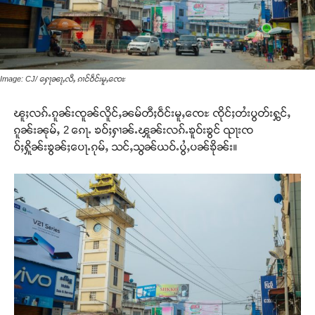
Image: CJ/ ႁေႃၼႃႇလီႇ ၵၢင်ဝဵင်းမူႇၸေႊ
ၽူႈလၵ်ႉၵူၼ်းၸူၼ်လိူင်ႇၼမ်တီႈဝဵင်းမူႇၸေႊ ၸိုင်ႈတႆးပွတ်းႁွင်ႇ
ၵူၼ်းၼုမ်ႇ 2 ၵေႃႉ ၶဝ်ႈႁၢၼ်ႉၾူၼ်းလၵ်ႉၶူဝ်းၶွင် ၺႃးၸ
ဝ်ႈႁိူၼ်းၶွၼ်ႈပေႃႉၵုမ်ႇ သင်ႇသွၼ်ယဝ်ႉပွႆႇပၼ်ၶိုၼ်း။