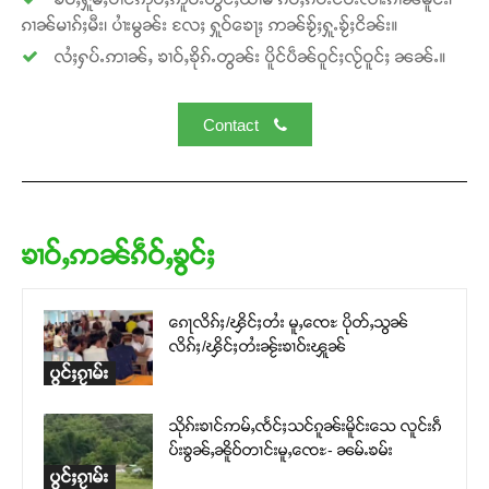
ၵၢၼ်မၢၵ်ႈမီး၊ ပၢႆးမွၼ်း လႄႈ ႁူဝ်ၶေႃႈ ဢၼ်ၶႂ်ႈႁူႉၶႂ်ႈငိၼ်း။
လႆႈႁပ်ႉဢၢၼ်ႇ ၶၢဝ်ႇၶိုၵ်ႉတွၼ်း ပိူင်ပဵၼ်ဝူင်ႈလႂ်ဝူင်ႈ ၼၼ်ႉ။
Contact
ၶၢဝ်ႇဢၼ်ၵဵဝ်ႇၶွင်ႈ
ၵေႃလိၵ်ႈ/ၾိင်ႈတႆး မူႇၸေႊ ပိုတ်ႇသွၼ်
လိၵ်ႈ/ၾိင်ႈတႆးၼႂ်းၶၢဝ်းၾူၼ်
ပွင်ႈၵႂၢမ်း
သိုၵ်းၶၢင်ဢမ်ႇၸႅင်ႈသင်ၵူၼ်းမိူင်းသေ လူင်းၵဵ
ပ်းၶွၼ်ႇၼိူဝ်တၢင်းမူႇၸေႊ- ၼမ်ႉၶမ်း
ပွင်ႈၵႂၢမ်း