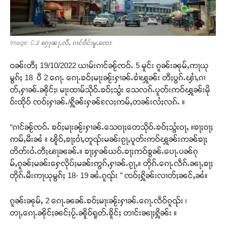
Image: CJ/ ႁေႃၼႃႇလီႇ ၵၢင်ဝဵင်းမူႇၸေႊ
ဝၼ်းတီႈ 19/10/2022 ယၢမ်းၵၢင်ၼႂ်ၸဝ်ႉ 5 မူင်း ၵူၼ်းၼုမ်ႇဢႃယု
မွၵ်ႈ 18 ပီ 2 ၵေႃႉ ၵေႃႉၶဝ်ႈမႃးၼႂ်းႁၢၼ်ႉၶၢႆၾူၼ်း တီႈပွၵ်ႉၾၢႆႇၵၢ
တ်ႇႁၢၼ်ႉၼိုင်ႈ၊ မႃးထၢမ်သိုဝ်ႉၶဝ်ႈသွႆး သေလၵ်ႉပူတ်းဢဝ်ၾူၼ်းမို
ဝ်းထိုဝ် ၸဝ်ႈႁၢၼ်ႉ/ႁိူၼ်းႁၼ်လႄႈဢမ်ႇတၼ်းလႆႈလၵ်ႉ ။
“ၵၢင်ၼႂ်ၸဝ်ႉ ၶဝ်ႈမႃးၼႂ်းႁၢၼ်ႉသေဝႃႈတေသိုဝ်ႉၶဝ်ႈသွႆးဝႃႇ ။ၶႃႈဝႃႈ
ဢမ်ႇမီးၼႆ ။ ၽိူဝ်ႇၶႃႈဝၢႆႇတူၺ်းမၼ်းၵႂႃႇပူတ်းဢဝ်ၾူၼ်းဢၼ်ၶႃႈ
တိတ်းဝႆႉတီႈၽႃၼၼ်ႉ။ ၶႃႈႁၼ်ယဝ်ႉၶႃႈဢဝ်ၶွၼ်ႉပေႃႉပၼ်ၵု
မ်ႇၵူၼ်ႈမၼ်းႁေလိုပ်ႈမၼ်းဢွၵ်ႇႁၢၼ်ႉၵႂႃႇ။ တိုၵ်ႉၵေႃႉလဵၵ်ႉၼႃႇၶႃႈ
တိုၵ်ႉမီးဢႃယုမွၵ်ႈ 18- 19 ၼႆႉၵူၺ်း ” ၸဝ်ႈႁိူၼ်းလၢတ်ႈၼင်ႇၼႆ။
ၵူၼ်းၼုမ်ႇ 2 ၵေႃႉၼၼ်ႉၶဝ်ႈမႃးၼႂ်းႁၢၼ်ႉၵေႃႉလဵဝ်ၵူၺ်း ၊
တႃႇၵေႃႉၼိုင်ႈၼင်ႈပႂ်ႉၼိူဝ်ရူတ်ႉၶိူင်ႈ တၢင်းၼႃႈႁိူၼ်း ။