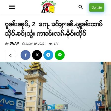
Donate
ၵူၼ်းၼုမ်ႇ 2 ၵေႃႉ ၶဝ်ႈႁၢၼ်ႉၾူၼ်းထၢမ်
သိုဝ်ႉၶဝ်ႈသွႆး ဢၢၼ်းလၵ်ႉမိုဝ်းထိုဝ်
October 19, 2022
174
By
SHAN