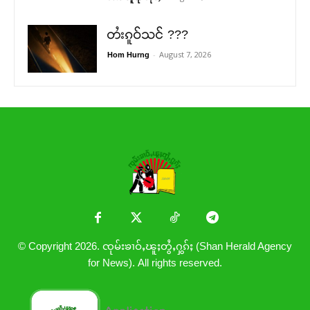
တႆးၵူဝ်သင် ???
-
August 7, 2026
Hom Hurng
© Copyright 2026. ၸုမ်းၶၢဝ်ႇၽူႈတွႆႇႁွၵ်ႈ (Shan Herald Agency
for News). All rights reserved.