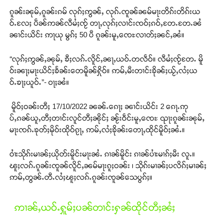
ၵူၼ်းၼုမ်ႇၵူၼ်းၵမ် လုၵ်ႈဢွၼ်ႇ လုၵ်ႉၸူၼ်ၼမ်မႃးတိၵ်းတိၵ်းယ
ဝ်ႉလႄႈ ပဵၼ်ဢၼ်လီမႆႈၸႂ် တႃႇလုၵ်ႈလၢင်းၸဝ်ႈၵဝ်ႇတႄႉတႄႉၼႆ
ၼၢင်းယိင်း ဢႃယု မွၵ်ႈ 50 ပီ ၵူၼ်းမူႇၸေႊလၢတ်ႈၼင်ႇၼႆ။
“လုၵ်ႈဢွၼ်ႇၼုမ်ႇ ၶီႈလၵ်ႉလိူင်ႇၼႃႇယဝ်ႉတလဵဝ်။ လီမႆႈၸႂ်တႄႉ မိူ
ဝ်းၼႃႈမႃးယိင်ႈၶႅၼ်းတေမိူၼ်ႁိုဝ်။ ဢမ်ႇမီးတၢင်းၶိုၼ်ႈယႂ်ႇလႆႈယ
ဝ်ႉၶႃႈယူဝ်ႉ”- ဝႃႈၼႆ။
မိူဝ်ႈဝၼ်းတီႈ 17/10/2022 ၼၼ်ႉၵေႃႈ ၼၢင်းယိင်း 2 ၵေႃႉဢု
ပ်ႇၵၼ်ယူႇတီႈတၢင်းလူင်တီႈၼိုင်ႈ ၼႂ်းဝဵင်းမူႇၸေႊ ၺႃးၵူၼ်းၼုမ်ႇ
မႃးၸၵ်ႉၶုတ်ႈမိုဝ်းထိုဝ်ၵႂႃႇ ဢမ်ႇလႆႈၶိုၼ်းတေႃႇထိုင်မိူဝ်ႈၼႆႉ။
ဝၢႆးသိုၵ်းမၢၼ်ႈယိုတ်းမိူင်းမႃးၼႆႉ ၵၢၼ်မိူင်း ၵၢၼ်ပၢႆးမၢၵ်ႈမီး လူႉ။
ၽူႈလၵ်ႉၵူၼ်းၸူၼ်လိူင်ႇၼမ်မႃးၵူႈဝၼ်း ၊ သိုၵ်းမၢၼ်ႈပလိၵ်ႈမၢၼ်ႈ
ဢမ်ႇတွၼ်ႉတီႉလႆႈၽူႈလၵ်ႉၵူၼ်းၸူၼ်သေပွၵ်ႈ။
ဢၢၼ်ႇယဝ်ႉႁူမ်ႈပၼ်တၢင်းႁၼ်ထိုင်တီႈၼႆႈ