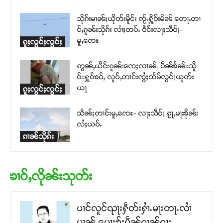
သိုၵ်းမၢၼ်ႈယိုတ်းမိူင်း ၸႂ်ႉႁိူဝ်းမိၼ် တေႃႉတၢ
င်ႇၵူၼ်းသိုၵ်း လၢႆႈတပ်ႉ ဝဵင်းလႃႈသဵဝ်ႈ-
မူႇၸေႊ
ၵူႈလွင်ႈလွင်ႈ
ဢွၼ်ႇယိင်းၵူၼ်းၸေႈလၢၼ်ႉ ပဵၼ်ၶႅၼ်ႊသိူ
ဝ်ႊႁူဝ်ၶဝ်ႇ လူဝ်ႇတၢင်းၸွႆႈထႅမ်လွင်ႈယူတ်း
ယႃ
ၵူႈလွင်ႈလွင်ႈ
သဵၼ်ႈတၢင်းမူႇၸေႊ- လႃႈသဵဝ်ႈ ၵႂႃႇမႃးၶိုၼ်း
လႆႈယဝ်ႉ
ၵၢၼ်သိုၵ်း
ၶၢဝ်ႇလိုၼ်းသုတ်း
ပၢင်လူင်ၺႃးႁဵတ်းႁၢႆႉမႃးတႃႉလၢႆ
ပၢၼ် ​​ပေႃးၶႂ်ႈပဵၼ်ၵၢၼ်ၵႃႈ