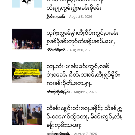
လႆႈၵႂႃႇၸွမ်းႁွႆႈမၼ်းၶိုၼ်း
-
August 8, 2026
ႁိုၼ်း ၵႃယၢင်း
လုၵ်ႈဢွၼ်ႇႁၢႆတီႈဝဵင်းဢွင်ႇပၢၼ်း
ႁၼ်ၶိုၼ်းတူဝ်တၢႆၼႂ်းၼမ်ႉမေႃႇ
-
August 8, 2026
ယိင်းသဵဝ်ႈၶၢဝ်
တႃႇထႆး-မၢၼ်ႈၶဝ်ႈဢွၵ်ႇၵၼ်
ငၢႆႈၼၼ်ႉ ၵဵတ်ႉလၢၼ်ႇတီႈႁူဝ်မိူင်း
ဢၢၼ်းပိုတ်ႇတေႉႁႃႉ
-
August 7, 2026
ၸၢႆးသႂ်ၸိုၼ်ႈမိူင်း
တႅၼ်းၽွင်းထႆးၵေႃႉၼိုင်ႈ သႅၼ်ႇႁွ
င်ႉၼႄၵၢင်ၸႂ်တေႃႇ မိၼ်းဢွင်ႇလၢႆႇ
ၼႂ်းလုမ်းသၽႃး
-
August 7, 2026
ၼၢင်းၽူၺ်းၼုမ်ႇ