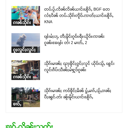
တပ်ႉပႂ်ႉလႅၼ်လိၼ်ယၢင်းၽိူၵ်ႇ BGF တေ
လၢႆႈပဵၼ် တပ်ႉသိုၵ်းၸိူဝ်ႉၸၢတ်ႈယၢင်းၽိူၵ်ႇ
KNA
ၵၢၼ်သိုၵ်း
ၾႆးမႆႈပႃႇ တီႈမိူင်းၵူဝ်ႊရီႊယိူဝ်ႊၸၢၼ်း
ၵူၼ်းၶႄၾႆး တၢႆ 2 မၢတ်ႇ 2
ၵူႈလွင်ႈလွင်ႈ
သိုၵ်းမၢၼ်ႈ ၺႃးၶိူင်ႈၵွင်ႈလူင် ယိုဝ်းသႂ်ႇ ၽွင်း
လူင်းၵဵပ်းသဵၼ်ႈမၢႆႁူဝ်ၵူၼ်း
ၵၢၼ်သိုၵ်း
သိုၵ်းမၢၼ်ႈ ဢဝ်ၶိူင်ႈမိၼ် ပွႆႇမၢၵ်ႇသႂ်ႇဝၢၼ်ႈ
ပီႈၼွင်ႉတႆး ၼႂ်းမိူင်းယၢင်းၽိူၵ်ႇ
ၶၢဝ်ႇ
ၶၢဝ်ႇလိုၼ်းသုတ်း