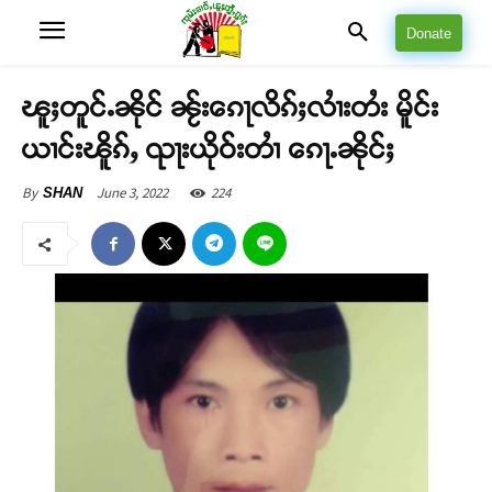
Donate
ၽူႈတူင်ႉၼိုင် ၼႂ်းၵေႃလိၵ်ႈလၢႆးတႆး မိူင်း
ယၢင်းၽိူၵ်ႇ ၺႃးယိုဝ်းတၢႆ ၵေႃႉၼိုင်ႈ
June 3, 2022
224
By
SHAN