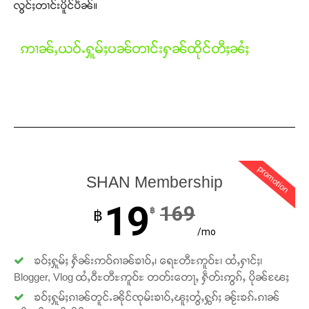
လွင်ႈတၢင်းပိူင်ပဵၼ်။
Support SHAN
ဢၢၼ်ႇယဝ်ႉႁူမ်ႈပၼ်တၢင်းႁၼ်ထိုင်တီႈၼႆႈ
တႃႇႁႂ်ႈသဵင်ၵၢင်ၸႂ်ၵူၼ်းမိူင်း ၵူႈတီႈၵူႈလႅၼ်ပေႃးတေၸွ
တ်ႇ တူဝ်ႈလုမ်ႈၾႃႉၼၼ်ႉ ၶဝ်ႈႁူမ်ႈၵမ်ႉထႅမ် ၸုမ်းၶၢ
ဝ်ႇၽူႈတွႆႇႁွၵ်ႈ လႆႈယူႇၶႃႈဢေႃႈ။
Donate Now
promotion
SHAN Membership
19
169
฿
฿
/mo
ၶဝ်ႈႁူမ်ႈ ႁဵၼ်းဢဝ်ၵၢၼ်ၶၢဝ်ႇ၊ ရေႊတီႊဢူဝ်ႊ၊ ထႆႇႁၢင်ႈ၊
Blogger, Vlog ထႆႇဝီႊတီႊဢူဝ်ႊ တတ်းတေႃႇ ႁဵတ်းဢွၵ်ႇ ပိုၼ်ၽႄႈ
ၶဝ်ႈႁူမ်ႈၵၢၼ်တူင်ႉၼိုင်ၸုမ်းၶၢဝ်ႇၽူႈတွႆႇႁွၵ်ႈ ၼႂ်းၶၵ်ႉၵၢၼ်