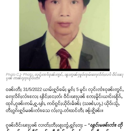
Photo CJ- Photo: လုင်းၸၢႆးဝုၼ်းဢွင်ႇ ၽူႈဢွၼ်ႁူဝ်ၸုမ်းၵေႃလိၵ်ႈလၢႆး ဝဵင်းၽႃ
ပုၼ် ဢၼ်ၺႃးယိုဝ်းတၢႆ
ဝၼ်းတီႈ 31/5/2022 ယၢမ်းႁူဝ်ၶမ်ႈ မွၵ်ႈ 5 မူင်း လုင်းၸၢႆးဝုၼ်းဢွင်ႇ
ၵေႃလိၵ်ႈလၢႆးလႄႈ ၾိင်ႈငႄႈတႆး ဝဵင်းၽႃပုၼ် ၸႄႈမိူင်းယၢင်းၽိူၵ်ႇ
ထုၵ်ႇၵူၼ်းဢမ်ႇႁူႉၾၢႆႇ ဢဝ်ၵွင်ႈယိုဝ်းမႅၼ်ႈ (သၼၢႆႇပႃႇ) ယိုဝ်းသႂ်ႇ
တီႈၵွၵ်းႁူဝ်မၼ်းၸၢႆးသေ လႆႈလူႉတၢႆထင်တီႈ ၼႂ်းႁိူၼ်း။
ၵူၼ်းဝဵင်းၽႃပုၼ် လၢတ်ႈတီႈၽူႈတွႆႇႁွၵ်ႈဝႃႈ
– “ၽွင်းမၼ်းၸၢႆး တို