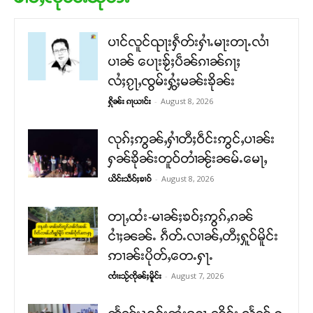
ပၢင်လူင်ၺႃးႁဵတ်းႁၢႆႉမႃးတႃႉလၢႆ
ပၢၼ် ​​ပေႃးၶႂ်ႈပဵၼ်ၵၢၼ်ၵႃႈ
လႆႈၵႂႃႇၸွမ်းႁွႆႈမၼ်းၶိုၼ်း
-
August 8, 2026
ႁိုၼ်း ၵႃယၢင်း
လုၵ်ႈဢွၼ်ႇႁၢႆတီႈဝဵင်းဢွင်ႇပၢၼ်း
ႁၼ်ၶိုၼ်းတူဝ်တၢႆၼႂ်းၼမ်ႉမေႃႇ
-
August 8, 2026
ယိင်းသဵဝ်ႈၶၢဝ်
တႃႇထႆး-မၢၼ်ႈၶဝ်ႈဢွၵ်ႇၵၼ်
ငၢႆႈၼၼ်ႉ ၵဵတ်ႉလၢၼ်ႇတီႈႁူဝ်မိူင်း
ဢၢၼ်းပိုတ်ႇတေႉႁႃႉ
-
August 7, 2026
ၸၢႆးသႂ်ၸိုၼ်ႈမိူင်း