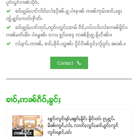
ပူၵ်းပွင်ၵၢၼ်သိုဝ်ႇ
ၶဝ်ႈႁူမ်ႈပၢင်လႅၵ်ႈလၢႆႈပိုၼ်ႉႁူႉပၢႆးႁၼ် ဢၼ်ၸုမ်းၶၢဝ်ႇၽူႈ
တွႆႇႁွၵ်ႈၸတ်းႁဵတ်း
ၶဝ်ႈႁူမ်ႈပၢင်ဢုပ်ႇဢူဝ်းတွင်ႈထၢမ် ၵဵဝ်ႇၵပ်းငဝ်းလၢႆးၵၢၼ်မိူင်း၊
ၵၢၼ်မၢၵ်ႈမီး၊ ပၢႆးမွၼ်း လႄႈ ႁူဝ်ၶေႃႈ ဢၼ်ၶႂ်ႈႁူႉၶႂ်ႈငိၼ်း။
လႆႈႁပ်ႉဢၢၼ်ႇ ၶၢဝ်ႇၶိုၵ်ႉတွၼ်း ပိူင်ပဵၼ်ဝူင်ႈလႂ်ဝူင်ႈ ၼၼ်ႉ။
Contact
ၶၢဝ်ႇဢၼ်ၵဵဝ်ႇၶွင်ႈ
ၽွင်းလူင်ၾၢႆႇၼွၵ်ႈမိူင်း မိူင်းထႆး ၵႂႃႇႁူပ်ႉ
မိၼ်းဢွင်ႇလၢႆႇ လၢတ်ႈလွင်ႈမၢၵ်ႇၵွင်ႈလူင်
တူၵ်းၾင်ႇထႆး
ၵၢၼ်မိူင်း