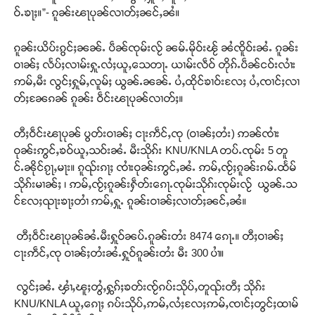
ဝ်ႉၶႃႈ။”- ၵူၼ်းၽႃပုၼ်လၢတ်ႈၼင်ႇၼႆ။
ၵူၼ်းယိပ်းၵွင်ႈၼၼ်ႉ ပဵၼ်ၸုမ်းလႂ် ၼမ်ႉမိုဝ်းၽႂ် ၼႆၸိူဝ်းၼႆႉ ၵူၼ်း
ဝၢၼ်ႈ လႅပ်ႈလၢမ်းႁူႉလႆႈယူႇသေတႃႉ ယၢမ်းလဵဝ် တိုၵ်ႉပဵၼ်ငဝ်းလၢႆး
ဢမ်ႇမီး လွင်ႈႁူမ်ႇလူမ်ႈ ယွၼ်ႉၼၼ်ႉ ပႆႇထိုင်ၶၢဝ်းလႄႈ ပႆႇၸၢင်ႈလၢ
တ်ႈၼႄၵၼ် ၵူၼ်း ဝဵင်းၽႃပုၼ်လၢတ်ႈ။
တီႈဝဵင်းၽႃပုၼ် ပွတ်းဝၢၼ်ႈ ငႃးဢဵင်ႇၸု (ဝၢၼ်ႈတႆး) ဢၼ်ၸၢႆး
ဝုၼ်းဢွင်ႇၶဝ်ယူႇသဝ်းၼႆႉ မီးသိုၵ်း KNU/KNLA တပ်ႉၸုမ်း 5 တူ
င်ႉၼိုင်ၵႂႃႇမႃး။ ၵူၺ်းၵႃႈ ၸၢႆးဝုၼ်းဢွင်ႇၼႆႉ ဢမ်ႇၸႂ်ႈၵူၼ်းၵမ်ႉထႅမ်
သိုၵ်းမၢၼ်ႈ ၊ ဢမ်ႇၸႂ်ႈၵူၼ်းႁဵတ်းၵေႃႉၸုမ်းသိုၵ်းၸုမ်းလႂ် ယွၼ်ႉသ
င်လႄႈၺႃးၶႃႈတၢႆ ဢမ်ႇႁူႉ ၵူၼ်းဝၢၼ်ႈလၢတ်ႈၼင်ႇၼႆ။
တီႈဝဵင်းၽႃပုၼ်ၼႆႉမီးႁူဝ်ၼပ်ႉၵူၼ်းတႆး 8474 ၵေႃႉ။ တီႈဝၢၼ်ႈ
ငႃးဢဵင်ႇၸု ဝၢၼ်ႈတႆးၼႆႉႁူဝ်ၵူၼ်းတႆး မီး 300 ပၢႆ။
လွင်ႈၼႆႉ ၾၢႆႇၽူႈတွႆႇႁွၵ်ႈၶတ်းၸႂ်ၵပ်းသိုပ်ႇတူၺ်းတီႈ သိုၵ်း
KNU/KNLA ယူႇၵေႃႈ ၵပ်းသိုပ်ႇဢမ်ႇလႆႈလႄႈဢမ်ႇၸၢင်ႈတွင်ႈထၢမ်