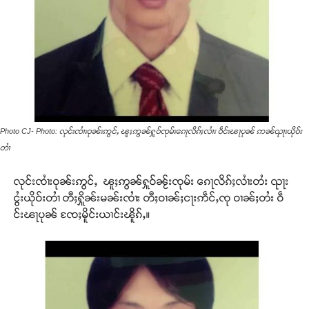
Photo CJ- Photo: လုင်းၸၢႆးဝုၼ်းဢွင်ႇ ၽူႈဢွၼ်ႁူဝ်ၸုမ်းၵေႃလိၵ်ႈလၢႆး ဝဵင်းၽႃပုၼ် ဢၼ်ၺႃးယိုဝ်း
တၢႆ
လုင်းၸၢႆးဝုၼ်းဢွင်ႇ ၽူႈဢွၼ်ႁူဝ်ၼႂ်းၸုမ်း ၵေႃလိၵ်ႈလၢႆးတႆး ၺႃး
ငွႆးယိုဝ်းတၢႆ တီႈႁိူၼ်းမၼ်းၸၢႆး တီႈဝၢၼ်ႈငႃးဢဵင်ႇၸု ဝၢၼ်ႈတႆး ဝဵ
င်းၽႃပုၼ် ၸႄႈမိူင်းယၢင်းၽိူၵ်ႇ။