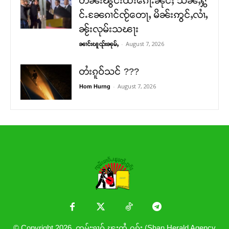
တႅၼ်းၽွင်းထႆးၵေႃႉၼိုင်ႈ သႅၼ်ႇႁွ
င်ႉၼႄၵၢင်ၸႂ်တေႃႇ မိၼ်းဢွင်ႇလၢႆႇ
ၼႂ်းလုမ်းသၽႃး
-
August 7, 2026
ၼၢင်းၽူၺ်းၼုမ်ႇ
တႆးၵူဝ်သင် ???
-
August 7, 2026
Hom Hurng
© Copyright 2026. ၸုမ်းၶၢဝ်ႇၽူႈတွႆႇႁွၵ်ႈ (Shan Herald Agency