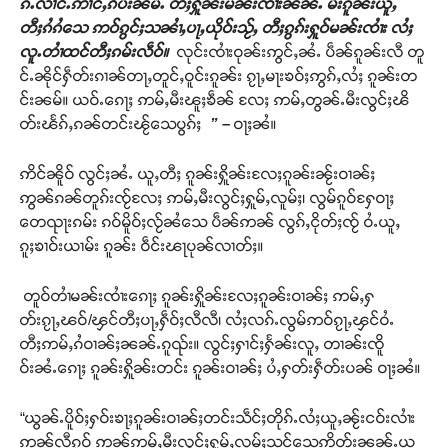
ၵ်ႉလၢင်ႉဢၢင်ႇၵဵပ်းၼမ်ႉ တီႈႁိူၼ်းမၼ်းၸၢႆးၼၼ်ႉ မီးၵူၼ်းယူႇ
တီႈၵႆၵႆသေ ဢဝ်ၵွင်ႈသၼၢႆႇပႃႇယိုဝ်းသႂ်ႇ တီႈၵွၵ်းႁူဝ်မၼ်းၸၢႆး လႆႈ
လူႉတၢႆထင်တီႈၵမ်းလဵဝ်။
လုင်းၸၢႆးဝုၼ်းဢွင်ႇၼႆႉ ပဵၼ်ၵူၼ်းလီ တူ
င်ႉၼိုင်ႁဵတ်းၵၢၼ်တႃႇတူင်ႇဝူင်းၵူၼ်း ၵႂႃႇမႃးၶဝ်ႈဢွၵ်ႇလႆႈ ၵူၼ်းတ
င်းၼမ်။ ယဝ်ႉၵေႃႈ ဢမ်ႇမီးၽူႈၶဵၼ် လႄႈ ဢမ်ႇတွၼ်ႉမီးလွင်ႈၽိ
တ်းၽႅၵ်ႇၵၼ်တင်းၽႂ်သေပွၵ်ႈ
” –
ဝႃႈၼႆ။
ဢိင်ၼိူဝ် လွင်ႈၼႆႉ ယူႇတီႈ ၵူၼ်းႁိူၼ်းလႄႈၵူၼ်းၼႂ်းဝၢၼ်ႈ
ဢွၼ်ၵၼ်တူၵ်းၸႂ်လႄႈ ဢမ်ႇမီးလွင်ႈႁူမ်ႇလူမ်ႈ၊ လွမ်ၵူဝ်ႁႄဝႃႈ
တေၺႃးၵမ်း ၵဝ်မိူဝ်ႈလႂ်ၼႆသေ ပဵၼ်ဢၼ် လွၵ်ႇငိုတ်ႈၸႂ် ဝႆႉယူႇ
ၵူႈၶၢဝ်းယၢမ်း ၵူၼ်း ဝဵင်းၽႃပုၼ်လၢတ်ႈ။
တူဝ်တၢႆမၼ်းၸၢႆးၵေႃႈ ၵူၼ်းႁိူၼ်းလႄႈၵူၼ်းဝၢၼ်ႈ ဢမ်ႇႁ
တ်းၵႂႃႇၽဝ်/ၾင်တီႈပႃႇႁဵဝ်ႈလီလီ၊ လႆႈလၵ်ႉလွမ်ဢဝ်ၵႂႃႇၾင်ဝႆႉ
တီႈဢမ်ႇၵႆဝၢၼ်ႈၼၼ်ႉၵူၺ်း။ လွင်ႈႁၢင်ႈႁႅၼ်းလူႇ တၢၼ်းၸိူ
ဝ်းၼႆႉၵေႃႈ ၵူၼ်းႁိူၼ်းတင်း ၵူၼ်းဝၢၼ်ႈ ပႆႇႁတ်းႁဵတ်းပၼ် ဝႃႈၼႆ။
“ယွၼ်ႉပိူဝ်ႈႁဝ်းၶႃႈၵူၼ်းဝၢၼ်ႈတင်းသဵင်ႈတိုၵ်ႉလႆႈယူႇၼႂ်းငဝ်းလၢႆး
ဢၼ်လီၵူဝ် ဢၼ်ဢမ်ႇမီးလွင်ႈႁူမ်ႇလူမ်ႈသင်သေဢိတ်းၼၼ်ႉယ