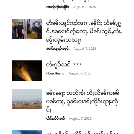
-
August 7, 2026
ၸၢႆးသႂ်ၸိုၼ်ႈမိူင်း
တႅၼ်းၽွင်းထႆးၵေႃႉၼိုင်ႈ သႅၼ်ႇႁွ
င်ႉၼႄၵၢင်ၸႂ်တေႃႇ မိၼ်းဢွင်ႇလၢႆႇ
ၼႂ်းလုမ်းသၽႃး
-
August 7, 2026
ၼၢင်းၽူၺ်းၼုမ်ႇ
တႆးၵူဝ်သင် ???
-
August 7, 2026
Hom Hurng
ၼၢႆးၼႃႈ တတ်းၶၢႆ တီႈလိၼ်ဢၼ်
ပၼ်တႃႇ ၵူၼ်းဝၢၼ်ႈၸိူဝ်းၺႃးလို
ပ်ႈ
-
August 7, 2026
ယိင်းသဵဝ်ႈၶၢဝ်