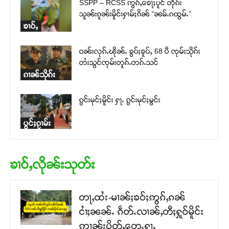
SSPP – RCSS ဢွၵ်ႇၶေႃႈပူင် တိုၵ်း
သူၼ်းၵူၼ်းမိူင်းႁၢမ်ႈၵိၼ် “ၼမ်ႉၵထွမ်ႉ”
ၶၢဝ်ႇ
ဝၼ်းလုၵ်ႉၽိုၼ်ႉ ၶွပ်ႈၶူပ်ႇ 68 ပီ ၸုမ်းသိုၵ်း
တႆးသွင်ၸုမ်းတူၵ်ႉတၵ်ႉသင်
ၵၢၼ်သိုၵ်း
ၵွင်းမုင်ႈမိူင်း ႁႃႉ ၵွင်းမုင်ႈမွင်း
ပွင်ႈၵႂၢမ်း
ၶၢဝ်ႇလိုၼ်းသုတ်း
တႃႇထႆး-မၢၼ်ႈၶဝ်ႈဢွၵ်ႇၵၼ်
ငၢႆႈၼၼ်ႉ ၵဵတ်ႉလၢၼ်ႇတီႈႁူဝ်မိူင်း
ဢၢၼ်းပိုတ်ႇတေႉႁႃႉ