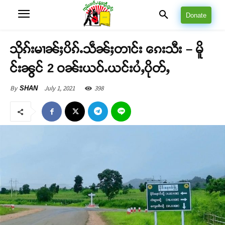
Donate
သိုၵ်းမၢၼ်ႈပိၵ်ႉသဵၼ်ႈတၢင်း ၵေးသီး – မိူ
င်းၼွင် 2 ဝၼ်းယဝ်ႉယင်းပႆႇပိုတ်ႇ
July 1, 2021
398
By
SHAN