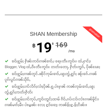
promotion
SHAN Membership
19
169
฿
฿
/mo
Support SHAN
ၶဝ်ႈႁူမ်ႈ ႁဵၼ်းဢဝ်ၵၢၼ်ၶၢဝ်ႇ၊ ရေႊတီႊဢူဝ်ႊ၊ ထႆႇႁၢင်ႈ၊
တႃႇႁႂ်ႈသဵင်ၵၢင်ၸႂ်ၵူၼ်းမိူင်း ၵူႈတီႈၵူႈလႅၼ်ပေႃးတေၸွ
Blogger, Vlog ထႆႇဝီႊတီႊဢူဝ်ႊ တတ်းတေႃႇ ႁဵတ်းဢွၵ်ႇ ပိုၼ်ၽႄႈ
တ်ႇ တူဝ်ႈလုမ်ႈၾႃႉၼၼ်ႉ ၶဝ်ႈႁူမ်ႈၵမ်ႉထႅမ် ၸုမ်းၶၢ
ၶဝ်ႈႁူမ်ႈၵၢၼ်တူင်ႉၼိုင်ၸုမ်းၶၢဝ်ႇၽူႈတွႆႇႁွၵ်ႈ ၼႂ်းၶၵ်ႉၵၢၼ်
ဝ်ႇၽူႈတွႆႇႁွၵ်ႈ လႆႈယူႇၶႃႈဢေႃႈ။
ပူၵ်းပွင်ၵၢၼ်သိုဝ်ႇ
ၶဝ်ႈႁူမ်ႈပၢင်လႅၵ်ႈလၢႆႈပိုၼ်ႉႁူႉပၢႆးႁၼ် ဢၼ်ၸုမ်းၶၢဝ်ႇၽူႈ
Donate Now
တွႆႇႁွၵ်ႈၸတ်းႁဵတ်း
ၶဝ်ႈႁူမ်ႈပၢင်ဢုပ်ႇဢူဝ်းတွင်ႈထၢမ် ၵဵဝ်ႇၵပ်းငဝ်းလၢႆးၵၢၼ်မိူင်း၊
ၵၢၼ်မၢၵ်ႈမီး၊ ပၢႆးမွၼ်း လႄႈ ႁူဝ်ၶေႃႈ ဢၼ်ၶႂ်ႈႁူႉၶႂ်ႈငိၼ်း။