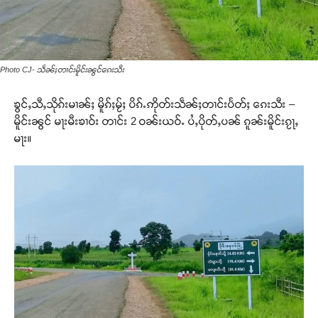
Photo CJ- သဵၼ်ႈတၢင်းမိူင်းၼွင်ၵေးသီး
ၶွင်ႇသီႇသိုၵ်းမၢၼ်ႈ မိူၵ်ႈမႂ်ႈ ပိၵ်ႉဢိုတ်းသဵၼ်ႈတၢင်းပႅတ်ႈ ၵေးသီး –
မိူင်းၼွင် မႃးမီးၶၢဝ်း တၢင်း 2 ဝၼ်းယဝ်ႉ ပႆႇပိုတ်ႇပၼ် ၵူၼ်းမိူင်းၵႂႃႇ
မႃး။