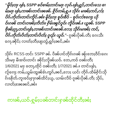
“မိူဝ်ႈဝႃး ၾၢႆႇ
SSPP ၶဝ်ၶၢမ်ႈတၢင်းမႃး လုၵ်ႉၾၢႆႇႁွင်ႇတၢင်းသေ ၶၢ
မ်ႈမႃး ၾၢႆႇၸၢၼ်းတၢင်းၼၼ်ႉ ႁိုဝ်ဢမ်ႇႁူႉ။ သိုၵ်း မၢၼ်ႈၸင်ႇလႆႈ
ပိၵ်ႉဢိုတ်းတၢင်းၸိူင်ႉၼႆ။ မိူဝ်ႈဝႃး ၶူဝ်းၶဵဝ် – ၶူဝ်းလၢႆးၵေႃႈ ယို
ဝ်းၵၼ် တၢင်းဝၢၼ်ႈဢိတ်း၊ ႁိမ်းၼွင်ဝူဝ်း ၸိူဝ်းၼႆႉ။ ယွၼ်ႉ SSPP
ၶိုၼ်ႈၵႂႃႇတၢင်းၾၢႆႇၸၢၼ်းတၢင်းၼၼ်ႉလႄႈ သိုၵ်းမၢၼ်ႈ ၸင်ႇ
ပိၵ်ႉဢိုတ်းပႅတ်ႈတၢင်းပႅတ်ႈ ၵူၺ်း ယူဝ်ႉ”-
ၵူၼ်းပိုၼ်ႉတီႈ ၵေးသီး
ၵေႃႉၼိုင်ႈ လၢတ်ႈတီႈၽူႈတွႆႇႁွၵ်ႈၼင်ႇၼႆ။
သိုၵ်း RCSS တင်း SSPP ၼႆႉ ပဵၼ်ပၢင်တိုၵ်းၵၼ် ၼႂ်းၸႄႈဝဵင်းၵေး
သီးမႃး မီးၶၢဝ်းတၢင်း ၼိုင်ႈလိူၼ်ယဝ်ႉ တႄႇဢဝ် ဝၼ်းတီႈ
1/6/2021 မႃး တေႃႇထိုင် ဝၼ်းတီႈ 1/7/2021 ၼႆႉ။ တၢင်းၾၢႆႇ
လႂ်ၵေႃႈ ဢမ်ႇယွမ်းထွၼ်ၶၢႆႉဢွၵ်ႇၼင်ႇလႄႈ ယင်း တိုၵ်ႉထႅမ်ႁႅင်းသို
ၵ်းၽိုတ်ႉၸူးၶဝ်ႈႁႃၵၼ်ထႅင်ႈယူႇ ယၢမ်းလဵဝ် ၵူၼ်းပိုၼ်ႉတီႈ သိုပ်ႇ
လၢတ်ႈၼႄၼင်ႇၼႆ။
ဢၢၼ်ႇယဝ်ႉႁူမ်ႈပၼ်တၢင်းႁၼ်ထိုင်တီႈၼႆႈ