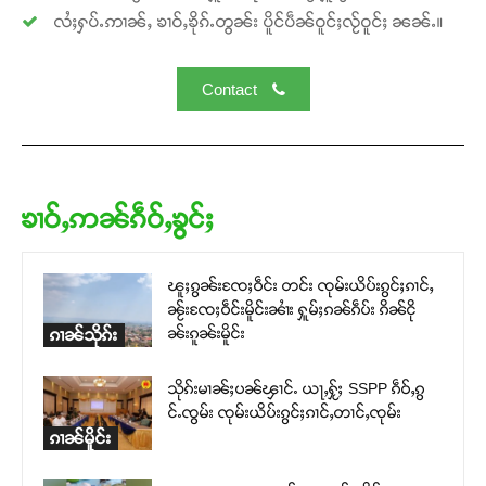
လႆႈႁပ်ႉဢၢၼ်ႇ ၶၢဝ်ႇၶိုၵ်ႉတွၼ်း ပိူင်ပဵၼ်ဝူင်ႈလႂ်ဝူင်ႈ ၼၼ်ႉ။
Contact
ၶၢဝ်ႇဢၼ်ၵဵဝ်ႇၶွင်ႈ
ၽူႈၵွၼ်းၸႄႈဝဵင်း တင်း ၸုမ်းယိပ်းၵွင်ႈၵၢင်ႇ
ၼႂ်းၸႄႈဝဵင်းမိူင်းၼၢႆး ႁူမ်ႈၵၼ်ၵဵပ်း ၵိၼ်ငို
ၼ်းၵူၼ်းမိူင်း
ၵၢၼ်သိုၵ်း
သိုၵ်းမၢၼ်ႈပၼ်ၾၢင်ႉ ယႃႇႁႂ်ႈ SSPP ၵဵဝ်ႇၵွ
င်ႉၸွမ်း ၸုမ်းယိပ်းၵွင်ႈၵၢင်ႇတၢင်ႇၸုမ်း
ၵၢၼ်မိူင်း