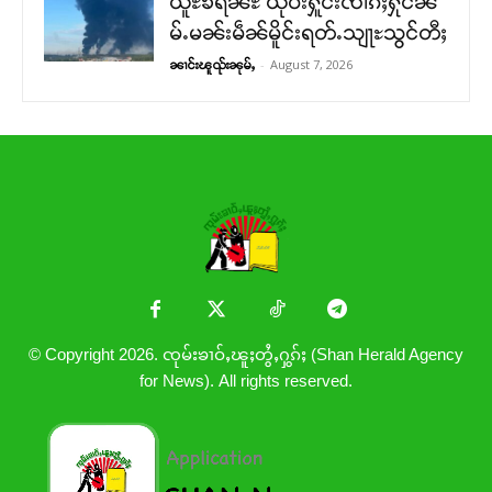
ယူႊၶရဵၼ်ႊ ယိုဝ်းႁူင်းၸၢၵ်ႈႁုင်ၼ
မ်ႉမၼ်းမဵၼ်မိူင်းရတ်ႉသျႃႊသွင်တီႈ
-
August 7, 2026
ၼၢင်းၽူၺ်းၼုမ်ႇ
© Copyright 2026. ၸုမ်းၶၢဝ်ႇၽူႈတွႆႇႁွၵ်ႈ (Shan Herald Agency
for News). All rights reserved.