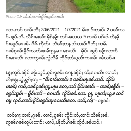
Photo CJ- သဵၼ်ႈတၢင်းမိူင်းၼွင်ၵေးသီး
တႄႇဢဝ် ဝၼ်းတီႈ 30/6/2021 – 1/7/2021 မီးၶၢဝ်းတၢင်း 2 ဝၼ်းယ
ဝ်ႉ ၶွင်ႇသီႇ သိုၵ်းမၢၼ်ႈ မိူၵ်ႈမႂ်ႈ တပ်ႉၶလယ 9 ဢၼ် ပၵ်းဝႆႉတီႈမိူ
င်းၼွင်ၼၼ်ႉ ပိၵ်ႉဢိုတ်း သဵၼ်ႈတႃႇသၢႆတၢင်းပႅတ်ႈ ဢမ်ႇ
ပၼ်ၵူၼ်းမိူင်းလတ်းၶၢမ်ႈၵႂႃႇမႃး ၵေးသီး – မိူင်း ၼွင် ၼႂ်းၸႄႈဝဵ
င်းၵေးသီး ၸႄႈတွၼ်ႈလွႆလႅမ် ၸိုင်ႈတႆးပွတ်းၸၢၼ်း ၼႆယဝ်ႉ။
ၽူႈတူင်ႉၼိုင် ၼႂ်းတူင်ႇဝူင်းၵူၼ်း ၵေႃႉၼိုင်ႈ တီႈၵေးသီး လၢတ်ႈ
တီႈၽူႈတွႆႇႁွၵ်ႈဝႃႈ
– “မီးၶၢဝ်းတၢင်း 2 ဝၼ်းမႃးၼႆႉယဝ်ႉ သိုၵ်း
မၢၼ်ႈ ဢမ်ႇပၼ်ၵူၼ်းၵႂႃႇမႃး။ တႄႇဢဝ် မိူင်းၼၢင်း – ဝၢၼ်ႈၽိူင်း –
ၼွင်သွမ်း – မိူင်းၵၢဝ် – ၵေးသီး ၸိူဝ်းၼႆႉတႄႉ ၵႂႃႇ မႃးလႆႈယူႇ။ သင်
ဝႃႈ လုၵ်ႉတၢင်းမိူင်းၼွင်မႃးၵေးသီးတႄႉ ဢမ်ႇလႆႈ”-
ဝႃႈၼႆ။
ၸဝ်ႈၵႃးတၢင်ႇၵုၼ်ႇ တၢင်ႇၵူၼ်း ၸိူဝ်းတႆႇတၢင်းသဵၼ်ႈၼႆႉ
ဢွၼ်ၵၼ်ထူပ်းတၢင်း ယၢပ်ႇၽိုတ်ႇၵိၼ်းၸႂ်ဝႆႉၼႆယဝ်ႉ။