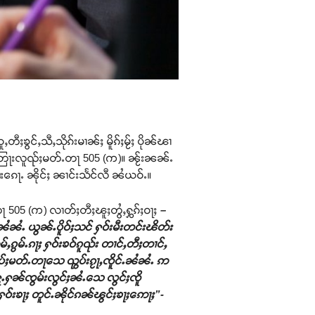
တီႈၶွင်ႇသီႇသိုၵ်းမၢၼ်ႈ မိူၵ်ႈမႂ်ႈ ပိုၼ်ၽၢ
်ႇၸွႆးတြႃးလူၺ်ႈမတ်ႉတႃ 505 (က)။ ၼႂ်းၼၼ်ႉ
ၢႆးၵေႃႉ ၼိုင်ႈ ၼၢင်းသႅင်လီ ၼႆယဝ်ႉ။
တႃ 505 (က) လၢတ်ႈတီႈၽူႈတွႆႇႁွၵ်ႈဝႃႈ
–
်ႉၼႆၼႆႉ ယွၼ်ႉပိူဝ်ႈသင် ႁဝ်းမီးတင်းၽိတ်း
်ႇၵွမ်ႉၵႃႈ ႁဝ်းၶဝ်ၵူၺ်း တၢင်ႇတီႈတၢင်ႇ
ပ်ႈမတ်ႉတႃသေ ၺွပ်းၵႂႃႇၸိူင်ႉၼႆၼႆႉ ဢ
မ် ႁူႉႁၼ်ၸွမ်းလွင်ႈၼႆႉသေ လွင်ႈၸိူ
င်းႁဝ်းၶႃႈ တူင်ႉၼိုင်ၵၼ်ၽွင်ႈၶႃႈဢေႃႈ”-