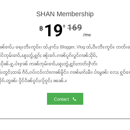
SHAN Membership
19
169
฿
฿
/mo
ၢၼ်ၶၢဝ်ႇ၊ ရေႊတီႊဢူဝ်ႊ၊ ထႆႇႁၢင်ႈ၊ Blogger, Vlog ထႆႇဝီႊတီႊဢူဝ်ႊ တတ်း
င်ၸုမ်းၶၢဝ်ႇၽူႈတွႆႇႁွၵ်ႈ ၼႂ်းၶၵ်ႉၵၢၼ်ပူၵ်းပွင်ၵၢၼ်သိုဝ်ႇ
ႆႈပိုၼ်ႉႁူႉပၢႆးႁၼ် ဢၼ်ၸုမ်းၶၢဝ်ႇၽူႈတွႆႇႁွၵ်ႈၸတ်းႁဵတ်း
်းတွင်ႈထၢမ် ၵဵဝ်ႇၵပ်းငဝ်းလၢႆးၵၢၼ်မိူင်း၊ ၵၢၼ်မၢၵ်ႈမီး၊ ပၢႆးမွၼ်း လႄႈ ႁူဝ်ၶေ
ၵ်ႉတွၼ်း ပိူင်ပဵၼ်ဝူင်ႈလႂ်ဝူင်ႈ ၼၼ်ႉ။
Contact