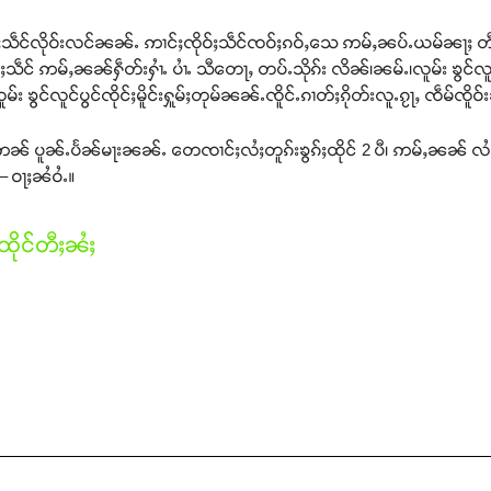
ုဝ်ႈသဵင်လိုဝ်းလင်ၼၼ်ႉ ဢၢင်ႈၸိုဝ်ႈသဵင်ၸဝ်ႈၵဝ်ႇသေ ဢမ်ႇၼပ်ႉယမ်ၼႃႈ တီ
ၸိုဝ်ႈသဵင် ဢမ်ႇၼၼ်ႁဵတ်းႁၢႆႉ ပၢႆႉ သီတေႃႇ တပ်ႉသိုၵ်း လိၼ်၊ၼမ်ႉ၊လူမ်း ၶွင်လူင်ပ
 ၶွင်လူင်ပွင်ၸိုင်ႈမိူင်းႁူမ်ႈတုမ်ၼၼ်ႉၸိူင်ႉၵၢတ်ႈၵိုတ်းလူႉၵႂႃႇ ၸဵမ်ၸိူဝ်
ႉဢၼ် ပူၼ်ႉပႅၼ်မႃးၼၼ်ႉ တေၸၢင်ႈလႆႈတူၵ်းၶွၵ်ႈထိုင် 2 ပီ၊ ဢမ်ႇၼၼ် လ
 ဝႃႈၼႆဝႆႉ။
ိုင်တီႈၼႆႈ