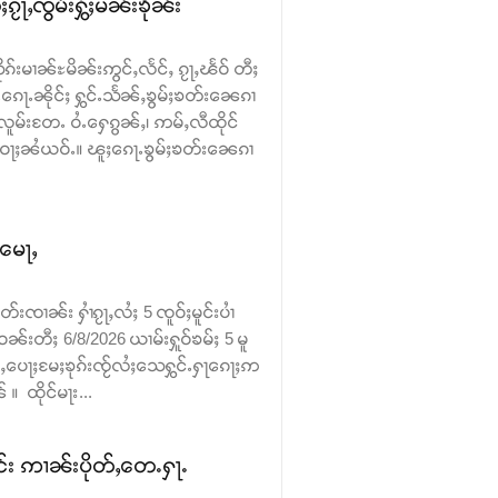
ၵႂႃႇၸွမ်းႁွႆႈမၼ်းၶိုၼ်း
ုၵ်းမၢၼ်ႊမိၼ်းဢွင်ႇလႅင်ႇ ၵႂႃႇၽႅဝ် တီႈ
ေႃႉၼိုင်ႈ ႁွင်ႉသႅၼ်ႇၶွမ်ႈၶတ်း​​ၼေၵၢ
လူမ်းတႄႉ ဝႆႉ​​ႁေၵွၼ်ႇ၊ ဢမ်ႇလီထိုင်
း ဝႃႈၼႆယဝ်ႉ။ ၽူႈ​​ၵေႃႉၶွမ်ႈၶတ်း​​ၼေၵၢ
ႉမေႃႇ
းၸၢၼ်း ႁၢႆၵႂႃႇလႆႈ 5 ၸူဝ်ႈမူင်းပၢႆ
ဝၼ်းတီႈ 6/8/2026 ယၢမ်းႁူဝ်ၶမ်ႈ 5 မူ
ဝ်ႇပေႃႈမႄႈၶုၵ်းၸႂ်လႆႈသေႁွင်ႉႁႃၵေႃႈဢ
 ထိုင်မႃး...
င်း ဢၢၼ်းပိုတ်ႇတေႉႁႃႉ