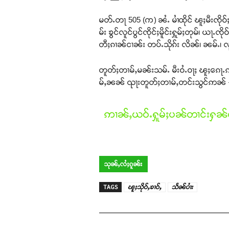
မတ်ႉတႃ 505 (က) ၼႆႉ မၢႆထိုင် ၽူႈမီးၸိ
မ်း ၶွင်လူင်ပွင်ၸိုင်ႈမိူင်းႁူမ်ႈတုမ်၊ ယႃႉ
တီႈၵၢၼ်ငၢၼ်း တပ်ႉသိုၵ်း လိၼ်၊ ၼမ်ႉ၊ လူမ်း
တူတ်ႈတၢမ်ႇမၼ်းသမ်ႉ မီးဝႆႉဝႃႈ ၽူႈၵေႃ
မ်ႇၼၼ် ၺႃးတူတ်ႈတၢမ်ႇတင်းသွင်ဢၼ် –
ဢၢၼ်ႇယဝ်ႉႁူမ်ႈပၼ်တၢင်းႁၼ်ထ
သုၼ်ႇလႆႈၵူၼ်း
TAGS
ၽူႈသိုဝ်ႇၶၢဝ်ႇ
သႅၼ်ပၢႆး