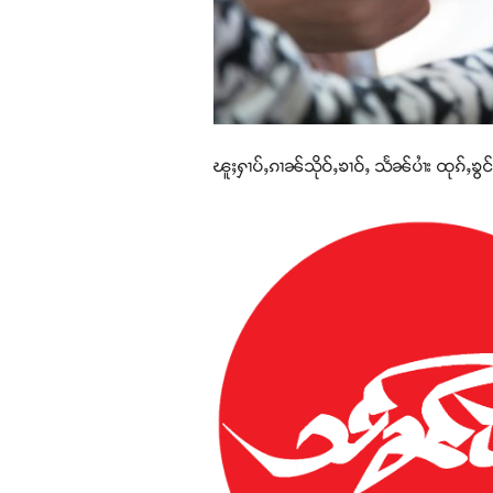
ၽူႈႁၢပ်ႇၵၢၼ်သိုဝ်ႇၶၢဝ်ႇ သႅၼ်ပၢႆး ထုၵ်ႇၶွ