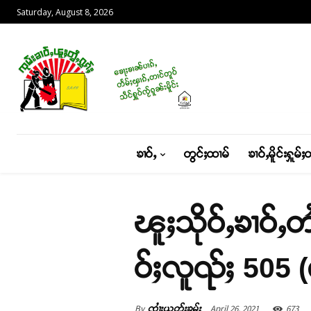
Saturday, August 8, 2026
ၶၢဝ်ႇ
တွင်ႈထၢမ်
ၶၢဝ်ႇမိူင်းႁူမ်ႈ
ၽူႈသိုဝ်ႇၶၢဝ်ႇတ
ဝ်ႈလူၺ်ႈ 505 
By
April 26, 2021
673
ၸၢႆးယွတ်ႈၶမ်း