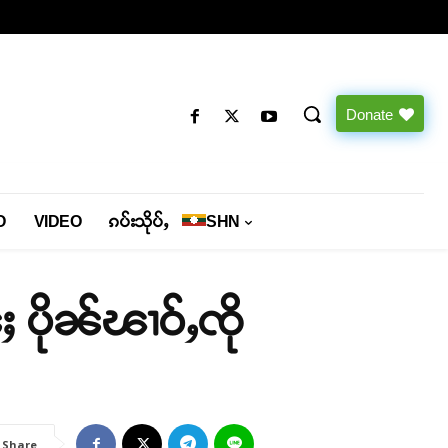
Donate
O
VIDEO
ၵပ်းသိုပ်ႇ
SHN
ႈ ပိုၼ်ၽၢဝ်ႇၸို
Share