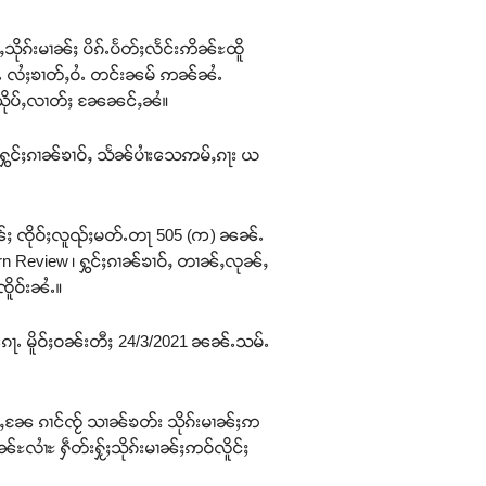
ီႇသိုၵ်းမၢၼ်ႈ ပိၵ်ႉပႅတ်ႈလႅင်းဢိၼ်ႊထိူ
ၼႆႉ လႆႈၶၢတ်ႇဝႆႉ တင်းၼမ် ဢၼ်ၼႆႉ
သိုပ်ႇလၢတ်ႈ ၼႄၼင်ႇၼႆ။
်ႇႁွင်ႈၵၢၼ်ၶၢဝ်ႇ သႅၼ်ပၢႆးသေဢမ်ႇၵႃး ယ
်းသဵၼ်ႈ ၸိုဝ်ႈလူၺ်ႈမတ်ႉတႃ 505 (က) ၼၼ်ႉ
tern Review ၊ ႁွင်ႈၵၢၼ်ၶၢဝ်ႇ တၢၼ်ႇလုၼ်ႇ
ိူဝ်းၼႆႉ။
 4 ၵေႃႉ မိူဝ်ႈဝၼ်းတီႈ 24/3/2021 ၼၼ်ႉသမ်ႉ
ႇႁိုၼ်ႇၼႄ ၵၢင်ၸႂ် သၢၼ်ၶတ်း သိုၵ်းမၢၼ်ႈဢ
ၼ်ႊလၢႆႊ ႁဵတ်းႁႂ်ႈသိုၵ်းမၢၼ်ႈဢဝ်လိူင်ႈ