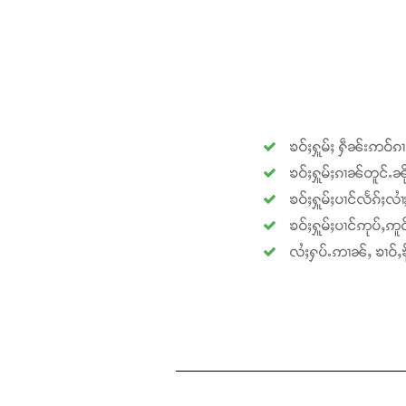
ၶဝ်ႈႁူမ်ႈ ႁဵၼ်းဢဝ်ၵ
ၶဝ်ႈႁူမ်ႈၵၢၼ်တူင်ႉၼို
ၶဝ်ႈႁူမ်ႈပၢင်လႅၵ်ႈလၢ
ၶဝ်ႈႁူမ်ႈပၢင်ဢုပ်ႇဢူဝ
လႆႈႁပ်ႉဢၢၼ်ႇ ၶၢဝ်ႇၶို