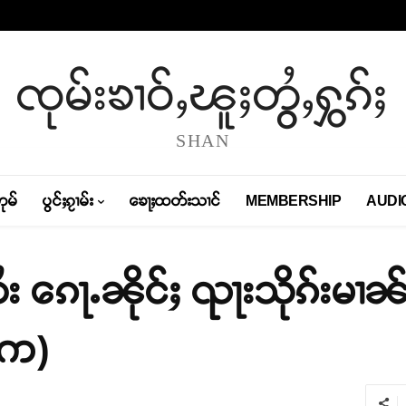
ၸုမ်းၶၢဝ်ႇၽူႈတွႆႇႁွၵ်ႈ
SHAN
တုမ်
ပွင်ႈၵႂၢမ်း
ၶေႃႈထတ်းသၢင်
MEMBERSHIP
AUDI
ႆး ၵေႃႉၼိုင်ႈ ၺႃးသိုၵ်းမၢၼ်
(က)