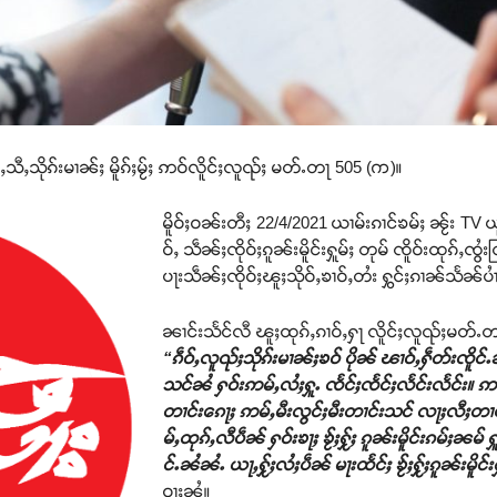
င်ႇသီႇသိုၵ်းမၢၼ်ႈ မိူၵ်ႈမႂ်ႈ ဢဝ်လိူင်ႈလူၺ်ႈ မတ်ႉတႃ 505 (က)။
မိူဝ်ႈဝၼ်းတီႈ 22/4/2021 ယၢမ်းၵၢင်ၶမ်ႈ ၼႂ်း TV ယူႇ
ဝ်ႇ သဵၼ်ႈၸိုဝ်ႈၵူၼ်းမိူင်းႁူမ်ႈ တုမ် ၸိူဝ်းထုၵ
ပႃးသဵၼ်ႈၸိုဝ်ႈၽူႈသိုဝ်ႇၶၢဝ်ႇတႆး ႁွင်ႈၵၢၼ်သႅၼ်ပ
ၼၢင်းသႅင်လီ ၽူႈထုၵ်ႇၵၢဝ်ႇႁႃ လိူင်ႈလူၺ်ႈမတ်ႉ
“ၵဵဝ်ႇလူၺ်ႈသိုၵ်းမၢၼ်ႈၶဝ် ပိုၼ် ၽၢဝ်ႇႁဵတ်းၸိူင
သင်ၼႆ ႁဝ်းဢမ်ႇလႆႈႁူႉ ၸႅင်ႈၸႅင်ႈလႅင်းလႅင်း။ ဢမ
တၢင်းၵေႃႈ ဢမ်ႇမီးလွင်ႈမီးတၢင်းသင် လႃႈလီႈတၢ
မ်ႇထုၵ်ႇလီပဵၼ် ႁဝ်းၶႃႈ ၶႂ်ႈႁႂ်ႈ ၵူၼ်းမိူင်းၵမ်ႈၼ
င်ႉၼႆၼႆႉ ယႃႇႁႂ်ႈလႆႈပဵၼ် မႃးထႅင်ႈ ၶႂ်ႈႁႂ်ႈၵူၼ်းမိူ
ဝႃႈၼႆ။