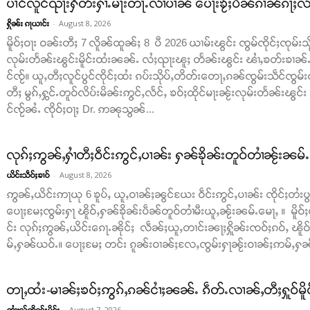
ပၢင်လူင်ၺႃးႁဵတ်းႁၢႆႉမႃးတႃႉလၢႆပၢၼ် ​​ပေႃးၶႂ်ႈပဵၼ်ၵၢၼ်ၵႃႈလႆႈ
-
August 8, 2026
ႁိုၼ်း ၵႃယၢင်း
မိူဝ်ႈဝႃး ဝၼ်းတီႈ 7 လိူၼ်ထူၼ်ႈ 8 ပီ 2026 ယၢမ်းၽွင်း ၸွမ်ၸိုင်ႈၸုမ်းသိ
လုမ်းတႅၼ်းၽွင်းမိူင်းထႆးၼၼ်ႉ လႆႈၺႃးၽူႈ တႅၼ်းၽွင်း ၽၢႆႇၶတ်းၶၢၼ်ႉ​​ၵ
င်ၸႂ်။ ယူႇတီႈလူင်ပွင်ၸိုင်ႈထႆး ၵပ်းသိုပ်ႇတိတ်း​​တေႃႇၵၼ်ၸွမ်းသဵင်ၸွမ်း
တီႈ မွၵ်ႇႁွင်ႉတူဝ်လိပ်းမိၼ်းဢွင်ႇလႅင်ႇ ၶဝ်ႈထိုင်မႃးၼႂ်းလုမ်းတႅၼ်းၽွင်
င်ၸႂ်ၼႆႉ ၸိုဝ်ႈဝႃႈ Dr. ဢၼုသွၼ်...
လုၵ်ႈဢွၼ်ႇႁၢႆတီႈဝဵင်းဢွင်ႇပၢၼ်း ႁၼ်ၶိုၼ်းတူဝ်တၢႆၼႂ်းၼမ်
-
August 8, 2026
ယိင်းသဵဝ်ႈၶၢဝ်
ဢွၼ်ႇယိင်းဢႃယု 6 ၶူပ်ႇ ယူႇဝၢၼ်ႈၼွင်ယႄး ဝဵင်းဢွင်ႇပၢၼ်း ၸိုင်ႈတႆးပွတ်
ပေႃႈမႄႈၸွမ်းႁႃ ၽိူဝ်ႇႁၼ်ၶိုၼ်းပဵၼ်တူဝ်တၢႆမီးယူႇၼႂ်းၼမ်ႉမေႃႇ ။ မိူဝ်ႈ
င်း လုၵ်ႈဢွၼ်ႇယိင်းၵေႃႉၼိုင်ႈ လဵၼ်ႈယူႇတၢင်းၼႃႈႁိူၼ်းၸဝ်ႈၵဝ်ႇ ၽိူ
မ်ႇႁၼ်ယဝ်ႉ။ ပေႃႈမႄႈ တင်း ၵူၼ်းဝၢၼ်ႈလႄႇၸွမ်းႁႃၼႂ်းဝၢၼ်ႈဢမ်ႇႁၼ် ။
တႃႇထႆး-မၢၼ်ႈၶဝ်ႈဢွၵ်ႇၵၼ်ငၢႆႈၼၼ်ႉ ၵဵတ်ႉလၢၼ်ႇတီႈႁူဝ်မိူ
-
August 7, 2026