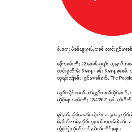
ဝ်ႉၵေႃႈ ပဵၼ်ၽူႈႁၢပ်ႇၵၢၼ် တၢင်းႁွင်ႈၵၢၼ
ၼႂ်းဝၼ်းတီႈ 22 ၼၼ်ႉၵူၺ်း ၽူႈႁၢပ်ႇၵၢၼ်ၶၢ
တင်းမူတ်းမီး 6 ၵေႃႉ။ ၼႂ်း 6 ၵေႃႉၼၼ်ႉ ယိ
တုၺ်းသျိၼ်ႊ၊ ႁွင်ႈၵၢၼ်ၶၢဝ်ႇ The People
ၼွၵ်ႈလိူဝ်ၼၼ်ႉ တီႈႁွင်ႈၵၢၼ်သိုဝ်ႇၶၢဝ်ႇ ၵ
ထိုင်မႃး ဝၼ်းတီႈ 22/4/2021 ၼႆႉ လႆႈပို
ၶွင်ႇသီႇသိုၵ်းမၢၼ်ႈ ယိုတ်း ဢႃႇၼႃႇ ၸိုင်ႈမ
မ်ႇၵိုတ်းဢမ်ႇလိုဝ်ႈ ၵူႈဝၼ်းၵူႈၶမ်ႈၶိုၼ်း
ၸွႆးတြႃး ပိုၼ်ၽၢဝ်ႇသဵၼ်ႈၸိုဝ်ႈမႃး ။