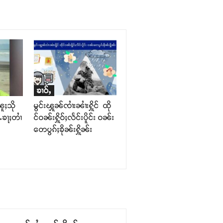
ၶၢဝ်ႇ
ၽူႈသို
မွင်းၾူၼ်ၸၢႆးၼၢႆးႁိူင် ထို
ႆႉၶႃႈတၢႆ
င်ဝၼ်းႁိူဝ်ႈလႅင်းပိူင်း ဝၼ်း
တေပွၵ်ႈၶိုၼ်းႁိူၼ်း