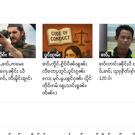
ုၵ်း
ပွင်ႈၵႂၢမ်း
ၶၢဝ်ႇ
ဝ်ႇၶၢဝ်ႇဢမေႊ
ၶၢဝ်ႇၸိူင်ႉႁိုဝ်ပဵၼ်ၽွၼ်း
ၶၢဝ်းတၢင်းၼိုင်ႈပီ 
ၵေႃႉၼိုင်ႈ ယဵ
လီတေႃႇတူင်ႇဝူင်းၵူၼ်း
ဝ်ႇၶၢဝ်ႇ ၺႃးႁဵတ်းႁၢ
ၵ်ႇ တီႈမိူင်းၶျၢင်း
လႄႈ မုၵ်ႉမူႇၾုင်ၵုၼ်း (ပိူင်
120 ပၢႆ
တိုဝ်းၵမ် ၽူႈသၢင်ႈၶွၼ်ႊ
ထႅၼ်ႊ)