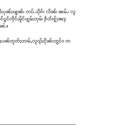
ႈပုၼ်ႈၽွၼ်း တပ်ႉသိုၵ်း လိၼ်၊ ၼမ်ႉ၊ လူ
ွင်ၸိုင်ႈမိူင်းႁူမ်ႈတုမ်၊ ႁဵတ်းႁႂ်ႈၼႃႈ
းၼႆႉ။
ႆႈပၼ်တူတ်ႈတၢမ်ႇလူၺ်ႈငိုၼ်းတွင်း၊ ဢ