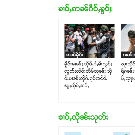
ၶၢဝ်ႇဢၼ်ၵဵဝ်ႇၶွင်ႈ
ၵၢၼ်မိူင်း
ၵၢၼ်သိ
မိူင်းမၢၼ်ႈ သိုဝ်ႇပႆႇမီးလွင်ႈ
ၽူႈသို
လွတ်ႈလႅဝ်းတဵမ်ထူၼ်ႈ သို
ရိၵၼ်ႊ
ၵ်းမၢၼ်ႈတိုၵ်ႉၵုမ်းၶင်ဝႆႉ
ပ်ႇၺႃးမၢ
ၽူႈသိုဝ်ႇၶၢဝ်ႇ
ၶၢဝ်ႇလိုၼ်းသုတ်း