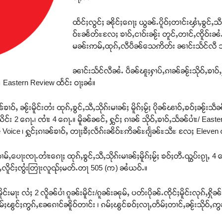
ထႅင်ႈလွင်ႈ ၼိုင်ႈၵေႃႈ ယွၼ်ႉပိူဝ်ႈတၢင်းၾၢႆႇၶွင်ႇသ
ဝ်ႊၼႅတ်ႊလႄႈ ၶၢဝ်ႇငၢဝ်းၼႂ်း တူင်ႇတၢင်ႇၸိူဝ်း
မၼ်းဢမ်ႇထုၵ်ႇလီပဵၼ်သေဢိတ်း ၼၢင်းသႅင်လီ 
ၼၢင်းသႅင်လီၼႆႉ ပဵၼ်ၽူႈႁၢပ်ႇၵၢၼ်ၼႂ်းသိုဝ်ႇၶၢဝ
် Eastern Review ထႅင်း ဝႃႈၼႆ။
ဝ်ႇ ၼႂ်းမိူင်းတႆး ထုၵ်ႇၶွင်ႇသီႇသိုၵ်းမၢၼ်ႈ မိူၵ်ႈမႂ်ႈ ပိုၼ်ၽၢဝ်ႇၶဝ်ႈၼႂ
င်း 2 ၵေႃႉ၊ ၸၢႆး 4 ၵေႃႉ။ မိူၼ်ၼင်ႇ ႁွင်ႈ ၵၢၼ် သိုဝ်ႇၶၢဝ်ႇသႅၼ်ပၢႆး/ Eas
 Voice ၊ ႁွင်ႈၵၢၼ်ၶၢဝ်ႇ တႃႈၶီႈလဵၵ်းၼိဝ်ႊဢိၼ်ႊၵျႅၼ်ႊသီႊ လႄႈ Eleven ၸ
ၢမ်ႇပေႃးၸႃႉတၢႆးၵေႃႈ ထုၵ်ႇၶွင်ႇသီႇသိုၵ်းမၢၼ်ႈမိူၵ်ႈမႂ်ႈ ၶဝ်ႈတီႉၺွပ်းၵႂႃႇ
တ်ႇလိူင်ႈၸွႆးတြႃးလူၺ်ႈမတ်ႉတႃ 505 (က) ၼႆယဝ်ႉ။
ိူင်းမႃး လႆႈ 2 လိူၼ်ပၢႆ ၵူၼ်းမိူင်း/ၵူၼ်းၼုမ်ႇ ပတ်းပိုၼ်ႉၸိုင်ႈမိူင်းလုၵ်
၊ ၵမ်ႈၽွင်ႈဢွၵ်ႇၼႄၵၢင်ၼိူဝ်တၢင်း ၊ ၵမ်ႈၽွင်ၶဝ်ႈလႃႇတႅမ်ႈတၢင်ႇၼႂ်းသိုဝ်ႇဢွ