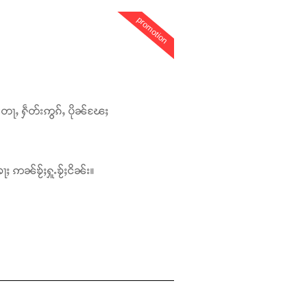
promotion
တေႃႇ ႁဵတ်းဢွၵ်ႇ ပိုၼ်ၽႄႈ
ႃႈ ဢၼ်ၶႂ်ႈႁူႉၶႂ်ႈငိၼ်း။