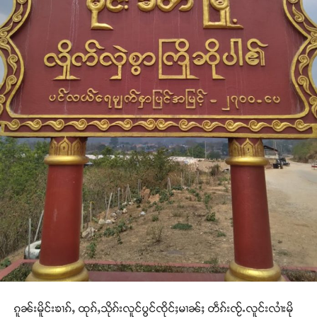
ၵူၼ်းမိူင်းၶၢၵ်ႇ ထုၵ်ႇသိုၵ်းလူင်ပွင်ၸိုင်ႈမၢၼ်ႈ တဵၵ်းၸႂ်ႉလူင်းလၢႆးမို