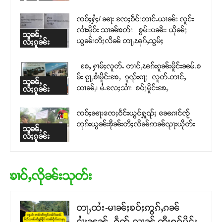
ၸဝ်ႈႁႆႈ/ ၼႃး ၸႄႈဝဵင်းတၢင်ႉယၢၼ်း လူင်း
လၢႆးမိုဝ်း သၢၼ်ၶတ်း ၶွမ်ႊပၼီႊ ယိုၼ်ႈ
သုၼ်ႇ
ယွၼ်းတီႈလိၼ် တႃႇၽုၵ်ႇသွမ်ႈ
လႆႈၵူၼ်း
ၶႄႇ ႁၢမ်ႈလူတ်ႉ တၢင်ႇၽၵ်းၵူၼ်းမိူင်းၼမ်ႉၶ
မ်း ၵႂႃႇၶၢႆမိူင်းၶႄႇ ၵူၺ်းၵႃႈ လူတ်ႉတၢင်ႇ
သုၼ်ႇ
ထၢၼ်ႇ၊ မႆႉလႄႈသၢႆး ၶဝ်ႈမိူင်းၶႄႇ
လႆႈၵူၼ်း
ၸဝ်ႈၼႃးၸေႈဝဵင်းယွင်ႁူၺ်ႈ ၼေၵၢင်ၸႂ်
တုၵ်းယွၼ်းၶိုၼ်းတီႈလိၼ်ဢၼ်ၺႃးယိုတ်း
သုၼ်ႇ
လႆႈၵူၼ်း
ၶၢဝ်ႇလိုၼ်းသုတ်း
တႃႇထႆး-မၢၼ်ႈၶဝ်ႈဢွၵ်ႇၵၼ်
ငၢႆႈၼၼ်ႉ ၵဵတ်ႉလၢၼ်ႇတီႈႁူဝ်မိူင်း