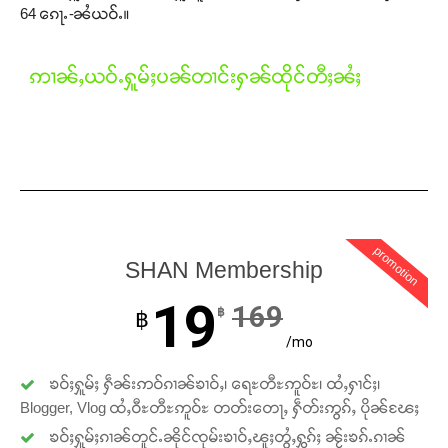
64 ၵေႃႉ-ၼႆယဝ်ႉ။
ဢၢၼ်ႇယဝ်ႉႁူမ်ႈပၼ်တၢင်းႁၼ်ထိုင်တီႈၼႆႈ
promotion
SHAN Membership
19
169
฿
฿
/mo
ၶဝ်ႈႁူမ်ႈ ႁဵၼ်းဢဝ်ၵၢၼ်ၶၢဝ်ႇ၊ ရေႊတီႊဢူဝ်ႊ၊ ထႆႇႁၢင်ႈ၊
Blogger, Vlog ထႆႇဝီႊတီႊဢူဝ်ႊ တတ်းတေႃႇ ႁဵတ်းဢွၵ်ႇ ပိုၼ်ၽႄႈ
ၶဝ်ႈႁူမ်ႈၵၢၼ်တူင်ႉၼိုင်ၸုမ်းၶၢဝ်ႇၽူႈတွႆႇႁွၵ်ႈ ၼႂ်းၶၵ်ႉၵၢၼ်