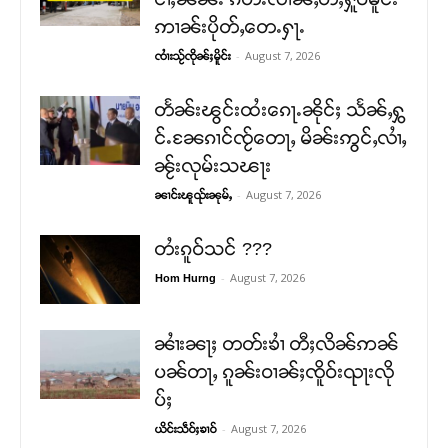
ဢၢၼ်းပိုတ်ႇတေႉႁႃႉ
-
August 7, 2026
ၸၢႆးသႂ်ၸိုၼ်ႈမိူင်း
တႅၼ်းၽွင်းထႆးၵေႃႉၼိုင်ႈ သႅၼ်ႇႁွ
င်ႉၼႄၵၢင်ၸႂ်တေႃႇ မိၼ်းဢွင်ႇလၢႆႇ
ၼႂ်းလုမ်းသၽႃး
-
August 7, 2026
ၼၢင်းၽူၺ်းၼုမ်ႇ
တႆးၵူဝ်သင် ???
-
August 7, 2026
Hom Hurng
ၼၢႆးၼႃႈ တတ်းၶၢႆ တီႈလိၼ်ဢၼ်
ပၼ်တႃႇ ၵူၼ်းဝၢၼ်ႈၸိူဝ်းၺႃးလို
ပ်ႈ
-
August 7, 2026
ယိင်းသဵဝ်ႈၶၢဝ်