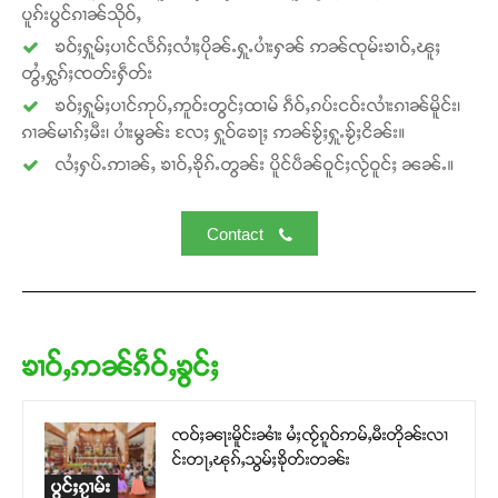
ပူၵ်းပွင်ၵၢၼ်သိုဝ်ႇ
ၶဝ်ႈႁူမ်ႈပၢင်လႅၵ်ႈလၢႆႈပိုၼ်ႉႁူႉပၢႆးႁၼ် ဢၼ်ၸုမ်းၶၢဝ်ႇၽူႈ
တွႆႇႁွၵ်ႈၸတ်းႁဵတ်း
ၶဝ်ႈႁူမ်ႈပၢင်ဢုပ်ႇဢူဝ်းတွင်ႈထၢမ် ၵဵဝ်ႇၵပ်းငဝ်းလၢႆးၵၢၼ်မိူင်း၊
ၵၢၼ်မၢၵ်ႈမီး၊ ပၢႆးမွၼ်း လႄႈ ႁူဝ်ၶေႃႈ ဢၼ်ၶႂ်ႈႁူႉၶႂ်ႈငိၼ်း။
လႆႈႁပ်ႉဢၢၼ်ႇ ၶၢဝ်ႇၶိုၵ်ႉတွၼ်း ပိူင်ပဵၼ်ဝူင်ႈလႂ်ဝူင်ႈ ၼၼ်ႉ။
Contact
ၶၢဝ်ႇဢၼ်ၵဵဝ်ႇၶွင်ႈ
ၸဝ်ႈၼႃးမိူင်းၼၢႆး မႆႈၸႂ်ၵူဝ်ဢမ်ႇမီးတိုၼ်းလၢ
င်းတႃႇၽုၵ်ႇသွမ်ႈၶိုတ်းတၼ်း
ပွင်ႈၵႂၢမ်း