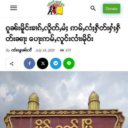
Donate
ၵူၼ်းမိူင်းၶၢၵ်ႇလိူတ်ႇမႆႈ ဢမ်ႇလႆႈႁဵတ်းႁႆႈႁဵ
တ်းၼႃး ပေႃးဢမ်ႇလူင်းလၢႆးမိုဝ်း
July 14, 2020
675
By
ၸၢႆးၽွၼ်းလီ