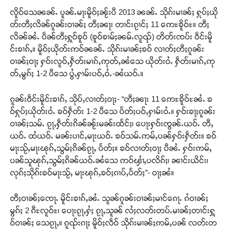
လိူဝ်သေၼၼ်ႉ ပူၼ်ႉမႃးမိူဝ်ႈၼႂ်းပီ 2013 ၼၼ်ႉ သိုၵ်းမၢၼ်ႈ ႁုပ်ႈယို
တ်းတီႈလိၼ်ၵူၼ်းဝၢၼ်ႈ တီႈၼႃး တၢင်းၵႂၢင်ႈ 11 ဢေႊၶိူဝ်ႊ။ တီႈ
လိၼ်ၼႆႉ ပဵၼ်တီႈႁူဝ်ၶူဝ် (ၶူဝ်ၶၢမ်ႈၼမ်ႉလူၺ်) တိတ်းၸပ်း ဝဵင်းမိူ
င်းၶၢၵ်ႇ။ မိူဝ်ႈယိုတ်းဢဝ်ၼၼ်ႉ သိုၵ်းမၢၼ်ႈၶဝ် လၢတ်ႈတီႈၵူၼ်း
ဝၢၼ်ႈဝႃႈ ႁဝ်းလူဝ်ႇႁဵတ်းမၢၵ်ႇဢုတ်ႇၼႆသေ ယိုတ်းဝႆႉ ႁဵတ်းမၢၵ်ႇဢု
တ်ႇမွၵ်ႈ 1-2 ပီသေ ပွႆႇႁၢမ်းပဝ်ႇဝႆႉ-ၼႆယဝ်ႉ။
ၵူၼ်းဝဵင်းမိူင်းၶၢၵ်ႇ သိုပ်ႇလၢတ်ႈဝႃႈ- “တီႈၼႃး 11 ဢေႊၶိူဝ်ႊၼႆႉ ၶ
ဝ်ႁုပ်ႈယိုတ်းဝႆႉ ၶဝ်ႁဵတ်း 1-2 ပီသေ ပႅတ်ႈပဝ်ႇႁၢမ်းဝႆႉ။ ႁဝ်းၶႃႈၵူၼ်း
ဝၢၼ်ႈသမ်ႉ ၵႂႃႇႁဵတ်းၵိၼ်ၼႂ်းမၼ်းထႅင်ႈ၊ ပေႃးႁဝ်းၸွၼ်ႉယဝ်ႉ တီႇ
Support SHAN
ယဝ်ႉ ထႆယဝ်ႉ မၼ်းပၢင်ႇမႃးယဝ်ႉ ၶဝ်သမ်ႉဢမ်ႇပၼ်ႁဝ်းႁဵတ်း။ ၶဝ်
မႃးသႂ်ႇမႃးၽုၵ်ႇသွမ်ႈၵိၼ်ၵႂႃႇ ပႅတ်ႈ။ ၶဝ်လၢတ်ႈဝႃႈ ပီၼႆႉ ႁဝ်းဢမ်ႇ
တႃႇႁႂ်ႈသဵင်ၵၢင်ၸႂ်ၵူၼ်းမိူင်း ၵူႈတီႈၵူႈလႅၼ်ပေႃးတေၸွ
ပၼ်သူၽုၵ်ႇသွမ်ႈၵိၼ်ယဝ်ႉၼႆသေ ဢဝ်ၾၢႆႇပလိၵ်ႈ၊ ၼၢင်းယိင်း၊
တ်ႇ တူဝ်ႈလုမ်ႈၾႃႉၼၼ်ႉ ၶဝ်ႈႁူမ်ႈၵမ်ႉထႅမ် ၸုမ်းၶၢ
လုၵ်ႈသိုၵ်းၶဝ်မႃးသႂ်ႇ မႃးၽုၵ်ႇၶဝ်ႈၵၢပ်ႇပႅတ်ႈ”- ဝႃႈၼႆ။
ဝ်ႇၽူႈတွႆႇႁွၵ်ႈ လႆႈယူႇၶႃႈဢေႃႈ။
တီႈဝၢၼ်ႈၸေႃႉ မိူင်းၶၢၵ်ႇၼႆႉ သူၼ်ၵူၼ်းဝၢၼ်ႈမၢင်ၵေႃႉ ၵႆဝၢၼ်ႈ
Donate Now
မွၵ်ႈ 2 ၵီႊလူဝ်ႊ၊ ပေႃးၵႂႃႇႁႆႈ ၵႂႃႇသူၼ် လႆႈလတ်းတပ်ႉမၢၼ်ႈတၢင်းႁူ
ဝ်ဝၢၼ်ႈ သေၵႂႃႇ။ ၵူၺ်းၵႃႈ မိူဝ်ႈလဵဝ် သိုၵ်းမၢၼ်ႈဢမ်ႇပၼ် လတ်းတ