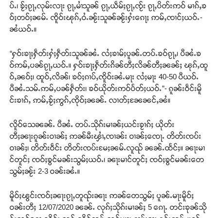
ပ်ႉ၊ ၶႂ်ႈၵႂႃႇလုမ်းလႃး ၵႂႃႇမၢႆသူၼ် ၵႂႃႇယဵမ်ႈၵႂႃႇၸႂ်း ၵႂႃႇပိတ်းဢဝ် မၢၵ်ႇၶ
ဝ်ႈတဝ်ႈၼမ်ႉ ၸိူဝ်းၽုၵ်ႇဝႆႉၼႂ်းသူၼ်ၼႂ်းႁႆးၵေႃႈ ဢမ်ႇၸၢင်ႈယဝ်ႉ-
ၼႆယဝ်ႉ။
“ႁဝ်းၶႃႈႁဵတ်းႁႆႈႁဵတ်းသူၼ်ၼႆႉ လႆႈၶၢမ်ႈပူၼ်ႉတပ်ႉၶဝ်ၵႂႃႇ၊ ပီၼႆႉၶ
ဝ်ဢမ်ႇပၼ်ၵႂႃႇယဝ်ႉ။ ႁဝ်းၶႃႈႁဵတ်းၵိၼ်တီႈလိၼ်တီႈၼၼ်ႈ ၽုၵ်ႇထူ
ဝ်ႇၼဝ်ႈ၊ ထူဝ်ႇလိၼ်၊ ၶဝ်ႈၵၢပ်ႇၸိူဝ်းၼႆႉမႃး လႆႈမႃး 40-50 ပီယဝ်ႉ
ပီၼႆႉသမ်ႉဢမ်ႇပၼ်ႁဵတ်း၊ ၶဝ်ယိုတ်းဢဝ်ပႅတ်ႈယဝ်ႉ”- ၵူၼ်းဝဵင်းမိူ
င်းၶၢၵ်ႇ ဢမ်ႇၶႂ်ႈဢွၵ်ႇၸိုဝ်ႈၼၼ်ႉ လၢတ်ႈၼႄၼင်ႇၼႆ။
လိူဝ်သေၼၼ်ႉ ပီၼႆႉ တပ်ႉသိုၵ်းမၢၼ်ႈယင်းၶႂၢၵ်ႈ ယိုတ်း
တီႈၼႃးၵူၼ်းဝၢၼ်ႈ ဢၼ်မီးၾၢႆႇၸၢၼ်း ဝၢၼ်ႈၸေႃႉ တိတ်းၸပ်း
ဝၢၼ်ႈ၊ တိတ်းဝဵင်း တိတ်းၸပ်းမႄႈၼမ်ႉလူၺ် ၼၼ်ႉထႅင်ႈ။ ၼႃးမၢ
င်တူင်ႈ ၸဝ်ႈၶွင်မၼ်းသွမ်ႈယဝ်ႉ၊ ၼႃးမၢင်တူင်ႈ ၸဝ်ႈၶွင်မၼ်းတေ
သွမ်ႈၼႂ်း 2-3 ဝၼ်းၼႆႉ။
မိူဝ်ႈၽွင်းၸဝ်ႈၼႃးၵႂႃႇတူၺ်းၼႃး ဢၼ်တေသွမ်ႈ ပူၼ်ႉမႃးမိူဝ်ႈ
ဝၼ်းတီႈ 12/07/2020 ၼၼ်ႉ လုၵ်ႈသိုၵ်းမၢၼ်ႈ 5 ၵေႃႉ တင်းၶုၼ်သို