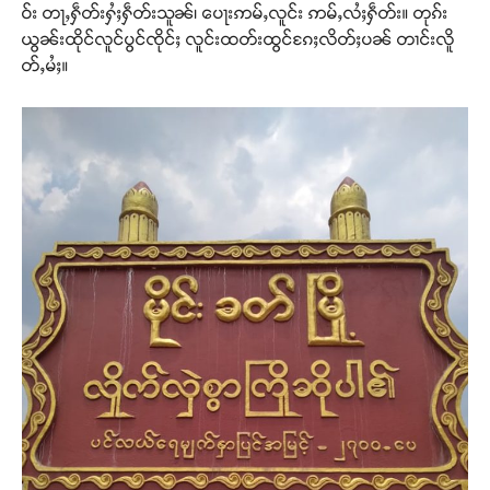
ဝ်း တႃႇႁဵတ်းႁႆႈႁဵတ်းသူၼ်၊ ပေႃးဢမ်ႇလူင်း ဢမ်ႇလႆႈႁဵတ်း။ တုၵ်း
ယွၼ်းထိုင်လူင်ပွင်ၸိုင်ႈ လူင်းထတ်းထွင်ၵႄႈလိတ်ႈပၼ် တၢင်းလိူ
တ်ႇမႆႈ။