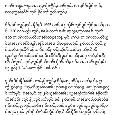
ဝၢၼ်ႈတႃႈၸေႃႉၼႆႉ ယူႇၼႂ်းဢိူင်ႇဝၢၼ်ႈၶုမ်ႉ ၸႄႈဝဵင်းမိူင်းၶၢၵ်ႇ
ၸႄႈတွၼ်ႈၵဵင်းတုင် မိူင်းတႆးပွတ်းဢွၵ်ႇ။
ၵဵဝ်ႇၵပ်းလွင်ႈၼႆႉ မိူဝ်ႈပီ 1995 ပူၼ်ႉမႃး သိုၵ်းလူင်ပွင်ၸိုင်ႈမၢၼ်ႈ တ
ပ်ႉ 328 လုၵ်ႉၾၢႆႇဢွၵ်ႇ ၼမ်ႉလူၺ် ၶၢမ်ႈမႃးၾၢႆႇတူၵ်းၼမ်ႉလူၺ်
သေ မႃးပၵ်းတပ်ႉတီႈဝၢၼ်ႈတႃႈၸေႃႉ မိူင်းၶၢၵ်ႇ။ မႃးပၵ်းတပ်ႉတီႈႁူ
ဝ်ဝၢၼ်ႈ ဢၼ်မီးၾၢႆႇၼိူဝ်ဝၢၼ်ႈ။ ဝၢႆးမႃးမႄႇၶႂၢၵ်ႈႁူဝ်ႉတပ်ႉ လွမ်ႉႁူ
ဝ်ႉတပ်ႉမႃးထိုင် ၼႂ်းၵၢင်ဝၢၼ်ႈ၊ ႁုပ်ႈယိုတ်းဢဝ်ပႃး တီႈလိၼ်
သူၼ်ၵူၼ်းဝၢၼ်ႈတင်းၼမ်၊ ထိုင်တီႈၵူၼ်းဝၢၼ်ႈပေႃး ဢမ်ႇမီးတီႈ
လိၼ်သူၼ် ၽုၵ်ႇသွမ်ႈၵိၼ်ၵၼ်၊ ပိုၼ်ႉတီႈတပ်ႉၼႆႉ တၢင်းၵႂၢင်ႈမီး
ယူႇမွၵ်ႈ 1,248 ဢေႊၶိူဝ်ႊ-ၼႆယဝ်ႉ။
ၵူၼ်းဝဵင်းမိူင်းၶၢၵ်ႇ ဢမ်ႇၶႂ်ႈဢွၵ်ႇၸိုဝ်ႈၵေႃႉၼိုင်ႈ လၢတ်ႈတီႈၽူႈ
တွႆႇႁွၵ်ႈဝႃႈ- “ယူႇတီႈၵူၼ်းဝၢၼ်ႈ ႁဝ်းၶႃႈ လၢတ်ႈဝႃႈ- ပေႃးႁဝ်းၶႃႈလူ
င်းလၢႆးမိုဝ်း မၼ်းပွင်ႇဝႃႈ ႁဝ်းၵူၼ်းဝၢၼ်ႈ ယွၼ်းႁဵတ်းၵိၼ် ၼိူဝ်တီႈ
လိၼ်ၶဝ်။ လွင်ႈႁႂ်ႈလူင်းလၢႆးမိုဝ်းၼႆႉ ႁဝ်းၵူၼ်းဝၢၼ်ႈဢမ်ႇပဵၼ်လႆႈ၊
ႁဝ်းဢမ်ႇႁူႉလွင်ႈမၼ်း၊ ႁဝ်းဢမ်ႇၸၢင်ႈလူင်း။ ၸူဝ်ႈပူႇၸူဝ်ႈမွၼ်ႇႁ
ဝ်းၶႃႈမႃးၼႆႉ ႁဝ်းႁဵတ်းၵိၼ်ၼိူဝ်တီႈလိၼ်ၸိူဝ်းၼႆႉၵူၺ်း၊ ႁဝ်းလႆႈ