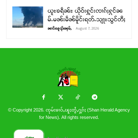
ယူႊၶရဵၼ်ႊ ယိုဝ်းႁူင်းၸၢၵ်ႈႁုင်ၼ
မ်ႉမၼ်းမဵၼ်မိူင်းရတ်ႉသျႃႊသွင်တီႈ
-
August 7, 2026
ၼၢင်းၽူၺ်းၼုမ်ႇ
© Copyright 2026. ၸုမ်းၶၢဝ်ႇၽူႈတွႆႇႁွၵ်ႈ (Shan Herald Agency
for News). All rights reserved.