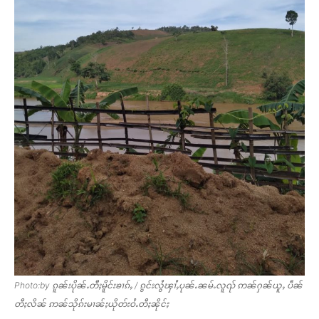
Photo:by ၵူၼ်းပိုၼ်ႉတီႈမိူင်းၶၢၵ်ႇ / ၵွင်းလွႆၾၢႆႇပုၼ်ႉၼမ်ႉလူၺ် ဢၼ်ႁၼ်ယူႇ ပဵၼ်
တီႈလိၼ် ဢၼ်သိုၵ်းမၢၼ်ႈယိုတ်းဝႆႉတီႈၼိုင်ႈ