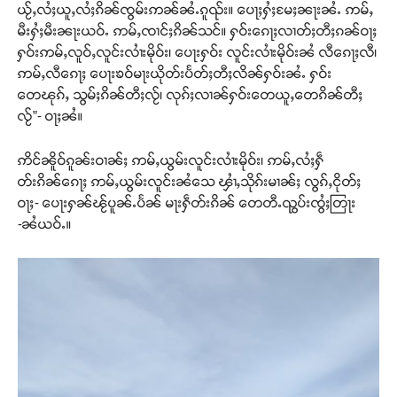
ယႂ်ႇလႆႈယူႇလႆႈၵိၼ်ၸွမ်းဢၼ်ၼႆႉၵူၺ်း။ ပေႃႈႁႆႈမႄႈၼႃးၼႆႉ ဢမ်ႇ
မီးႁႆႈမီးၼႃးယဝ်ႉ ဢမ်ႇၸၢင်ႈၵိၼ်သင်။ ႁဝ်းၵေႃႈလၢတ်ႈတီႈၵၼ်ဝႃႈ
ႁဝ်းဢမ်ႇလူဝ်ႇလူင်းလၢႆးမိုဝ်း၊ ပေႃးႁဝ်း လူင်းလၢႆးမိုဝ်းၼႆ လီၵေႃႈလီ၊
ဢမ်ႇလီၵေႃႈ ပေႃးၶဝ်မႃးယိုတ်းပႅတ်ႈတီႈလိၼ်ႁဝ်းၼႆႉ ႁဝ်း
တေၽုၵ်ႇ သွမ်ႈၵိၼ်တီႈလႂ်၊ လုၵ်ႈလၢၼ်ႁဝ်းတေယူႇတေၵိၼ်တီႈ
လႂ်”- ဝႃႈၼႆ။
ဢိင်ၼိူဝ်ၵူၼ်းဝၢၼ်ႈ ဢမ်ႇယွမ်းလူင်းလၢႆးမိုဝ်း၊ ဢမ်ႇလႆႈႁဵ
တ်းၵိၼ်ၵေႃႈ ဢမ်ႇယွမ်းလူင်းၼႆသေ ၾၢႆႇသိုၵ်းမၢၼ်ႈ လွၵ်ႇငိုတ်ႈ
ဝႃႈ- ပေႃးႁၼ်ၽႂ်ပူၼ်ႉပႅၼ် မႃးႁဵတ်းၵိၼ် တေတီႉၺွပ်းၸွႆႈတြႃး
-ၼႆယဝ်ႉ။