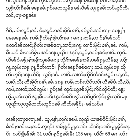
ၵ်းလူင်ၵေႃႉၼိုင်ႈ လုၵ်ႉၼိူဝ်တပ်ႉလူင်းမႃး ႁၢမ်ႈဝႃႈ ႁဝ်းဢမ်ႇပၼ်
သူႁဵတ်းၵိၼ်၊ ၼႃးၼႆႉႁဝ်းတေသွမ်ႈ၊ ၼႆႉပဵၼ်ၽူႈၵွၼ်းတပ်ႉၵွင်ၸီႉ
သင်ႇမႃး-ဝႃႈၼႆ။
ၵဵဝ်ႇၵပ်းလွင်ႈၼႆႉ ပီႈၼွင်ႉၵူၼ်းမိူင်းၶၢၵ်ႇၶဝ်ပွင်ႉၶၢင်းဝႃႈ- ပေႃႈႁႆႈ
မႄႈၼႃးၼႆႉ ဢမ်ႇႁဵတ်းႁႆႈႁဵတ်းၼႃး ၵေႃႈ ဢမ်ႇၸၢင်ႈၵိၼ်သင်၊
တေၵိၼ်ၸၢင်ႈႁဵတ်းၵၢၼ်ၵေႃႇသၢင်ႈၵေႃႈ တၢင်းမိူင်းၶၢၵ်ႇၼႆႉ ဢမ်ႇ
မီးသင် မီးၵၢၼ်ႁႆႈၵၢၼ်ၼႃးၵူၺ်း။ ၽုၵ်ႇထူဝ်ႇၼဝ်ႈၶဝ်ႈၵၢပ်ႇ ထူဝ်ႇ
လိၼ်ဝႆႉၼႂ်းႁႆႈၼႂ်းသူၼ်ၵေႃႈ သိုၵ်းမၢၼ်ႈဢမ်ႇပၼ်ၵႂႃႇယဵမ်ႈၵႂႃႇၸႂ်း
ၵႂႃႇလုမ်းလႃး ၵႂႃႇပိတ်းဢဝ်။ ႁဵတ်းၼႃးၵိၼ်ၵေႃႈ သမ်ႉၸွမ်းမႃး ယို
တ်းတူင်ႈၼႃးထႅင်ႈ၊ လွင်ႈၼႆႉ တၢင်ႇလၢတ်ႈထိုင်တႅၼ်းၽွင်း ပႃႇတီႇ
သၢင်ႇသီႈ တီႈမိူင်းၶၢၵ်ႇၼႆႉၵေႃႈ ဢမ်ႇတၵ်းသဵင်သင်၊ ယဵၼ်ဝႆႉသီႇသီႇ
ဢမ်ႇလၢတ်ႈသင်ၸွမ်း။ ၵွပ်ႈၼႆ တုၵ်းယွၼ်းပိုင်ႈဢိင်ထိုင်တီႈ ၽူႈ
ယႂ်ႇၵူၼ်းလူင် ၽူႈမီးပုၼ်ႈၽွၼ်းၶဝ်၊ ၾၢႆႇလူင်ပွင်ၸိုင်ႈ ႁႂ်ႈလူင်းမႃး
တူၺ်းလူလွမ်ထတ်းထွင်ပၼ် ဢိတ်းၼိုင်ႈ- ၼႆယဝ်ႉ။
ဝၢၼ်ႈတႃႈၸေႃႉၼႆႉ ယူႇၾၢႆႇတူၵ်းၼမ်ႉလူၺ် ယၢၼ်ဝဵင်းမိူင်းၶၢၵ်ႇ
ၶႅၼ်ႈၵၼ်မႄႈၼမ်ႉလူၺ်။ ၶၢမ်ႈၶူဝ်ၵႂႃႇတၢင်း သဵၼ်ႈတၢင်းၵႂႃႇမိူင်းၼု
င်း၊ လင်ႁိူၼ်းမီး 31 လင်၊ ႁူဝ်ၵူၼ်းမီး 135 ၵေႃႉ ယိင်း 69 ၵေႃႉၸၢႆး