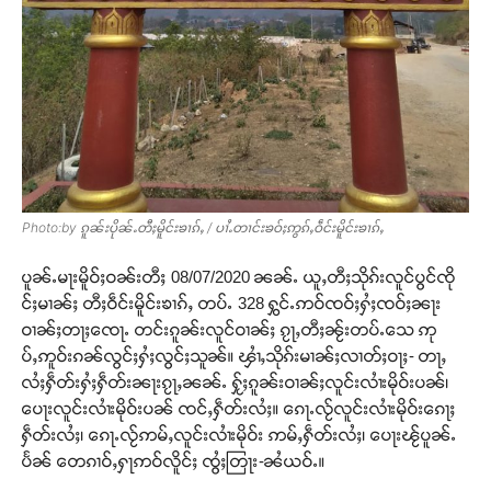
Photo:by ၵူၼ်းပိုၼ်ႉတီႈမိူင်းၶၢၵ်ႇ / ပၢႆႉတၢင်းၶဝ်ႈဢွၵ်ႇဝဵင်းမိူင်းၶၢၵ်ႇ
ပူၼ်ႉမႃးမိူဝ်ႈဝၼ်းတီႈ 08/07/2020 ၼၼ်ႉ ယူႇတီႈသိုၵ်းလူင်ပွင်ၸို
င်ႈမၢၼ်ႈ တီႈဝဵင်းမိူင်းၶၢၵ်ႇ တပ်ႉ 328 ႁွင်ႉဢဝ်ၸဝ်ႈႁႆႈၸဝ်ႈၼႃး
ဝၢၼ်ႈတႃႈၸေႃႉ တင်းၵူၼ်းလူင်ဝၢၼ်ႈ ၵႂႃႇတီႈၼႂ်းတပ်ႉသေ ဢု
ပ်ႇဢူဝ်းၵၼ်လွင်ႈႁႆႈလွင်ႈသူၼ်။ ၾၢႆႇသိုၵ်းမၢၼ်ႈလၢတ်ႈဝႃႈ- တႃႇ
လႆႈႁဵတ်းႁႆႈႁဵတ်းၼႃးၵႂႃႇၼၼ်ႉ ႁႂ်ႈၵူၼ်းဝၢၼ်ႈလူင်းလၢႆးမိုဝ်းပၼ်၊
ပေႃးလူင်းလၢႆးမိုဝ်းပၼ် ၸင်ႇႁဵတ်းလႆႈ။ ၵေႃႉလႂ်လူင်းလၢႆးမိုဝ်းၵေႃႈ
ႁဵတ်းလႆႈ၊ ၵေႃႉလႂ်ဢမ်ႇလူင်းလၢႆးမိုဝ်း ဢမ်ႇႁဵတ်းလႆႈ၊ ပေႃးၽႂ်ပူၼ်ႉ
ပႅၼ် တေၵၢဝ်ႇႁႃဢဝ်လိူင်ႈ ၸွႆႈတြႃး-ၼႆယဝ်ႉ။