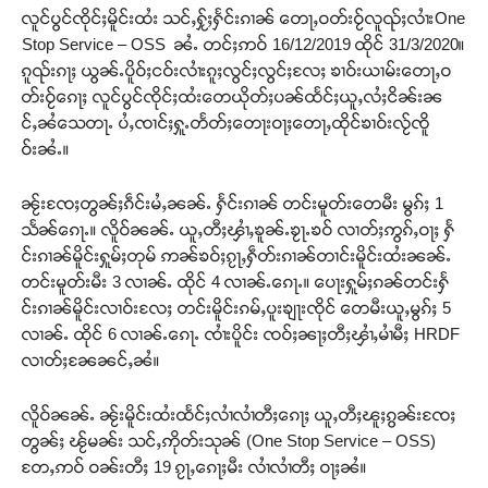
လူင်ပွင်ၸိုင်ႈမိူင်းထႆး သင်ႇႁႂ်ႈႁႅင်းၵၢၼ် တေႃႇဝတ်းဝႂ်လူၺ်ႈလၢႆးOne
Stop Service – OSS ၼႆႉ တင်ႈဢဝ် 16/12/2019 ထိုင် 31/3/2020။
ၵူၺ်းၵႃႈ ယွၼ်ႉပိူဝ်ႈငဝ်းလၢႆးၵူႈလွင်ႈလွင်ႈလႄႈ ၶၢဝ်းယၢမ်းတေႃႇဝ
တ်းဝႂ်ၵေႃႈ လူင်ပွင်ၸိုင်ႈထႆးတေယိုတ်ႈပၼ်ထႅင်ႈယူႇလႆႈငိၼ်းၼ
င်ႇၼႆသေတႃႉ ပႆႇၸၢင်ႈႁူႉတႅတ်ႈတေႃးဝႃႈတေႃႇထိုင်ၶၢဝ်းလႂ်ၸိူ
ဝ်းၼႆႉ။
ၼႂ်းၸႄႈတွၼ်ႈၵဵင်းမႆႇၼၼ်ႉ ႁႅင်းၵၢၼ် တင်းမူတ်းတေမီး မွၵ်ႈ 1
သႅၼ်ၵေႃႉ။ လိူဝ်ၼၼ်ႉ ယူႇတီႈၾၢႆႇၶူၼ်ႉၶႂႃႉၶဝ် လၢတ်ႈဢွၵ်ႇဝႃႈ ႁႅ
င်းၵၢၼ်မိူင်းႁူမ်ႈတုမ် ဢၼ်ၶဝ်ႈၵႂႃႇႁဵတ်းၵၢၼ်တၢင်းမိူင်းထႆးၼၼ်ႉ
တင်းမူတ်းမီး 3 လၢၼ်ႉ ထိုင် 4 လၢၼ်ႉၵေႃႉ။ ပေႃးႁူမ်ႈၵၼ်တင်းႁႅ
င်းၵၢၼ်မိူင်းလၢဝ်းလႄႈ တင်းမိူင်းၵမ်ႇပူးၶျႃးၸိုင် တေမီးယူႇမွၵ်ႈ 5
လၢၼ်ႉ ထိုင် 6 လၢၼ်ႉၵေႃႉ ၸၢႆးပိူင်း ၸဝ်ႈၼႃႈတီႈၾၢႆႇမၢႆမီႈ HRDF
Support SHAN
လၢတ်ႈၼႄၼင်ႇၼႆ။
တႃႇႁႂ်ႈသဵင်ၵၢင်ၸႂ်ၵူၼ်းမိူင်း ၵူႈတီႈၵူႈလႅၼ်ပေႃးတေၸွ
လိူဝ်ၼၼ်ႉ ၼႂ်းမိူင်းထႆးထႅင်ႈလၢႆလၢႆတီႈၵေႃႈ ယူႇတီႈၽူႈၵွၼ်းၸႄႈ
တ်ႇ တူဝ်ႈလုမ်ႈၾႃႉၼၼ်ႉ ၶဝ်ႈႁူမ်ႈၵမ်ႉထႅမ် ၸုမ်းၶၢ
တွၼ်ႈ ၽႂ်မၼ်း သင်ႇဢိုတ်းသုၼ် (One Stop Service – OSS)
ဝ်ႇၽူႈတွႆႇႁွၵ်ႈ လႆႈယူႇၶႃႈဢေႃႈ။
တႄႇဢဝ် ဝၼ်းတီႈ 19 ၵႂႃႇၵေႃႈမီး လၢႆလၢႆတီႈ ဝႃႈၼႆ။