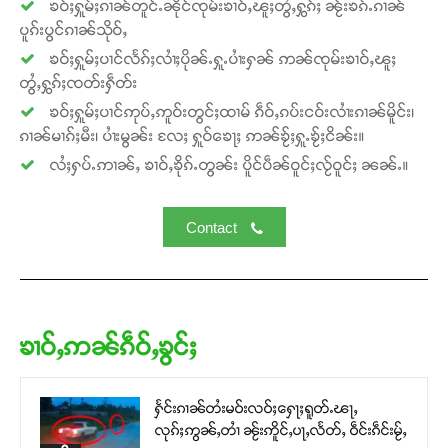
ၶဝ်ႈႁူမ်ႈၵၢၼ်တူင်ႉၼိုင်ၸုမ်းၶၢဝ်ႇၽူႈတွႆႇႁွၵ်ႈ ၼႂ်းၶၵ်ႉၵၢၼ်
ပူၵ်းပွင်ၵၢၼ်သိုဝ်ႇ
ၶဝ်ႈႁူမ်ႈပၢင်လႅၵ်ႈလၢႆႈပိုၼ်ႉႁူႉပၢႆးႁၼ် ဢၼ်ၸုမ်းၶၢဝ်ႇၽူႈ
တွႆႇႁွၵ်ႈၸတ်းႁဵတ်း
ၶဝ်ႈႁူမ်ႈပၢင်ဢုပ်ႇဢူဝ်းတွင်ႈထၢမ် ၵဵဝ်ႇၵပ်းငဝ်းလၢႆးၵၢၼ်မိူင်း၊
ၵၢၼ်မၢၵ်ႈမီး၊ ပၢႆးမွၼ်း လႄႈ ႁူဝ်ၶေႃႈ ဢၼ်ၶႂ်ႈႁူႉၶႂ်ႈငိၼ်း။
လႆႈႁပ်ႉဢၢၼ်ႇ ၶၢဝ်ႇၶိုၵ်ႉတွၼ်း ပိူင်ပဵၼ်ဝူင်ႈလႂ်ဝူင်ႈ ၼၼ်ႉ။
Contact
ၶၢဝ်ႇဢၼ်ၵဵဝ်ႇၶွင်ႈ
ႁႅင်းၵၢၼ်တႆးမဝ်းလဝ်ႈႁေႃႈရူတ်ႉၽႃႇ
လုၵ်ႈဢွၼ်ႇတၢႆ ၼႂ်းဢိူင်ႇပႃႇလႅတ်ႇ ဝဵင်းၵဵင်းမႂ်ႇ