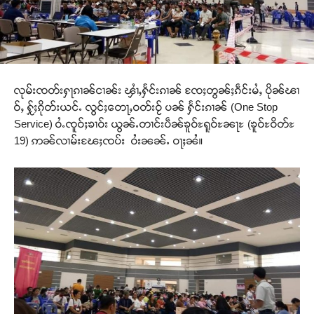
လုမ်းၸတ်းႁႃၵၢၼ်ငၢၼ်း ၾၢႆႇႁႅင်းၵၢၼ် ၸႄႈတွၼ်ႈၵဵင်းမႆႇ ပိုၼ်ၽၢ
ဝ်ႇ ႁႂ်ႈၵိုတ်းယင်ႉ လွင်ႈတေႃႇဝတ်းဝႂ် ပၼ် ႁႅင်းၵၢၼ် (One Stop
Service) ဝႆႉၸူဝ်ႈၶၢဝ်း ယွၼ်ႉတၢင်းပဵၼ်ၶူဝ်ႊရူဝ်ႊၼႃႊ (ၶူဝ်ႊဝိတ်ႊ
19) ဢၼ်လၢမ်းၽႄႈၸပ်း ဝႆးၼၼ်ႉ ဝႃႈၼႆ။