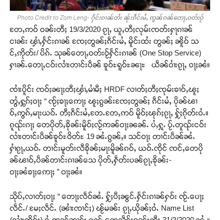
Photo Credit to Zom Leng- ႁႅင်းၵၢၼ်တႆး ၼႂ်းၵဵင်းမႆႇ ဢွၼ်ၵၼ်တေႃႇဝတ်းဝႂ်
တႄႇဢဝ် ဝၼ်းတီႈ 19/3/2020 ၵႂႃႇ ယူႇတီႈလုမ်းၸတ်းႁႃၵၢၼ်
ငၢၼ်း ၾၢႆႇႁႅင်းၵၢၼ် ၸႄႈတွၼ်ႈၵဵင်းမႆႇ မိူင်းထႆး တွၼ်ႈ ၼိူဝ် သ
င်ႇဢိုတ်း/ ပိၵ်ႉ သုၼ်တေႃႇဝတ်းဝႂ်ႁႅင်းၵၢၼ် (One Stop Service)
ႁၢၼ်ႉတေႃႇငဝ်းလၢႆးတၢင်းပဵၼ် ၶူဝ်ႊရူဝ်ႊၼႃႊ ယဵၼ်ဝၢႆးၵႂႃႇ ဝႃႈၼႆ။
ၸၢႆးပိူင်း ၸဝ်ႈၼႃႈတီႈၾၢႆႇမၢႆမီႈ HRDF လၢတ်ႈတီႈၸုမ်းၶၢဝ်ႇၽူႈ
တွႆႇႁွၵ်ႈဝႃႈ “ ၸႂ်ႈၶႃႈဢေႃႈ ၽူႈၵွၼ်းၸႄႈတွၼ်ႈ ၵဵင်းမႆႇ ပိုၼ်ၽၢ
ဝ်ႇဢွၵ်ႇမႃးယဝ်ႉ တီႈၵဵင်းမႆႇတႄႉတႄႇဢဝ် မိူဝ်ႈၽုၵ်ႈၵႂႃႇ ႁႂ်ႈၵိုတ်းဝႆႉ။
ၵူၺ်းၵႃႈ တေပိုတ်ႇၶိုၼ်းမိူဝ်ႈလႂ်ဢၼ်ဝႃႈၼၼ်ႉ ပႆႇႁူႉ ပႂ်ႉတူၺ်းငဝ်း
လၢႆးတၢင်းပဵၼ်ၶူဝ်ႊဝိတ်ႊ 19 ၼႆႉၵွၼ်ႇ။ သင်ဝႃႈ တၢင်းပဵၼ်ၼႆႉ
ႁၢႆၵႂႃႇယဝ်ႉ တၢင်းမူတ်းလီၶိုၼ်ႈမႃးမိူၼ်ၵဝ်ႇ ယဝ်ႉၸိုင် ၸင်ႇတေပို
ၼ်ၽၢဝ်ႇပဵၼ်တၢင်းၵၢၼ်သေ ပိုတ်ႇႁဵတ်းပၼ်ၵႂႃႇၶိုၼ်း-
ဝႃႈၼႆၶႃႈဢေႃႈ ” ဝႃႈၼႆ။
သိုပ်ႇလၢတ်ႈဝႃႈ “ တေႃႈလဵဝ်ၼႆႉ ႁႂ်ႈပီႈၼွင်ႉႁႅင်းၵၢၼ်ႁဝ်း ၸႂ်ႉပေႃႈ
လဵင်ႉ/ မႄႈလဵင်ႉ (ၼၢႆးၸၢင်ႈ) ၽႂ်မၼ်း ၵႂႃႇယိုၼ်ႈဝႆႉ Name List
(လၢႆးၸိုဝ်ႈ) ဝႆႉဢွၼ်တၢင်း ၵွၼ်ႇတေသဵင်ႈဝၼ်းတီႈ 31/3/2020 ၼႆႉ။