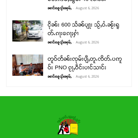
-
August 6, 2026
ၼၢင်းၽူၺ်းၼုမ်ႇ
ငိုၼ်း 600 သႅၼ်ပျႃး သႂ်ႇဝႆႉၼႂ်းရူ
တ်ႉၵႃးၵေႃႈႁၢႆ
-
August 6, 2026
ၼၢင်းၽူၺ်းၼုမ်ႇ
တူဝ်တႅၼ်းၸုမ်းပျီႇတူႉၸိတ်ႉပဢူ
ဝ်း PNO ၵႂႃႇဝဵင်းပၢင်သၢင်း
-
August 6, 2026
ၼၢင်းၽူၺ်းၼုမ်ႇ