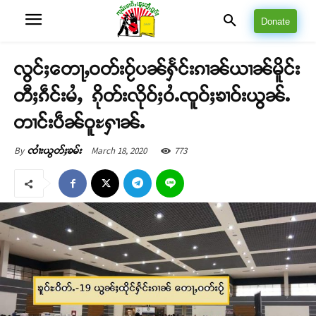
Donate
လွင်ႈတေႃႇဝတ်းဝႂ်ပၼ်ႁႅင်းၵၢၼ်ယၢၼ်မိူင်း
တီႈၵဵင်းမႆႇ ၵိုတ်းလိုဝ်ႈဝႆႉၸူဝ်ႈၶၢဝ်းယွၼ်ႉ
တၢင်းပဵၼ်ဝူႊႁၢၼ်ႉ
March 18, 2020
773
By
ၸၢႆးယွတ်ႈၶမ်း