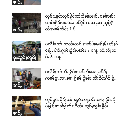
ၶၢဝ်ႇ
လုမ်းၽွင်းလူင်မိူင်းထႆးပိုၼ်ၽၢဝ်ႇ ပၼ်ၶၢဝ်း
ယၢမ်းႁႅင်းၵၢၼ်ယၢၼ်မိူင်း တေႃႇဢႃယုဝႂ်ႁဵ
တ်းၵၢၼ်ထႅင်ႈ 1 ပီ
ၶၢဝ်ႇ
ပလိၵ်ႈထႆး ထတ်းၸဝ်ႈၵၢၼ်ပၢႆးမၢၵ်ႈမီး တီႈၵဵ
င်းမႂ်ႇ မၢႆဝႆႉၵူၼ်းမိူင်းမၢၼ်ႈ 7 ၵေႃႉ တီႉလႆႈယ
ဝ်ႉ 3 ၵေႃႉ
ၵူႈလွင်ႈလွင်ႈ
ပလိၵ်ႈထႆးတီႉ ႁႅင်းၵၢၼ်ၸၢႆးၵေႃႉၼိုင်ႈ
ဢၼ်ၵႂႃႇလႃႇၼႃႈႁိူၼ်းပိူၼ်ႈ တီႈဝဵင်းၵဵင်းမႂ်ႇ
ၶၢဝ်ႇ
လူင်ပွင်ၸိုင်ႈထႆး ၽွမ်ႉတႃႇမၵ်းမၼ်ႈ ပိူင်လို
ပ်ႈႁႅင်းၵၢၼ်ႁဵတ်းၽိတ်း ဢွၵ်ႇၼွၵ်ႈမိူင်း
ၶၢဝ်ႇ