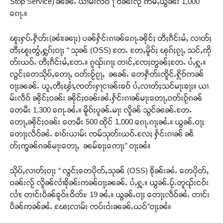
Stop Service) ၼၼ်ႉ ယၢမ်းလဵဝ် ႞ ဝၼ်းလႂ် ဢမ်ႇယွၼ်း 1,000
ၵေႃႉ။
ၽူႈႁပ်ႉႁဵတ်း(ၼၢႆးၼႃႈ) ပၼ်ႁႅင်းၵၢၼ်ၵေႃႉၼိုင်ႈ တီႈၵဵင်းမႆႇ လၢတ်ႈ
တီႈၽူႈတွႆႇႁွၵ်ႈဝႃႈ “ သုၼ် (OSS) တႄႉ တႄႇမိူဝ်ႈ ၽုၵ်ႈၵႂႃႇ သင်ႇဢို
တ်းယဝ်ႉ တီႈၵဵင်းမႆႇတႄႉ။ ၵူၺ်းၵႃႈ တၢင်ႇၸႄႈတွၼ်ႈတႄႉ ပႆႇႁူႉ။
လွင်ႈတေသိုပ်ႇတေႃႇ ဝတ်းဝႂ်ၵႂႃႇ ၼၼ်ႉ တေႁဵတ်းၸိူင်ႉႁိုဝ်ဢၼ်
ဝႃႈၼၼ်ႉ ယူႇတီႈၾၢႆႇၸတ်းႁႃငၢၼ်းၶဝ် ပႆႇလၢတ်ႈသင်မႃးၶႃႈ။ ယၢ
မ်းလဵဝ် ၼိုင်ႈဝၼ်း ၼိုင်ႈဝၼ်းၼႆႉႁႅင်းၵၢၼ်မႃးတေႃႇဝတ်းဝႂ်ၵၼ်
တေမီး 1,300 ၵေႃႉၼႆႉ။ မိူဝ်ႈပူၼ်ႉမႃး လိူၼ် သွင်ၼၼ်ႉတႄႉ
တေႃႇၼိုင်ႈဝၼ်း တေမီး 500 ထိုင် 1,000 ၵေႃႉၵႃႈၼႆႉ။ ယွၼ်ႉဝႃႈ
တေႃႈလဵဝ်ၼႆႉ ၶၢဝ်းယၢမ်း ၸမ်သုတ်းယဝ်ႉလႄႈ ႁႅင်းၵၢၼ် ၼႅ
တ်ႈဢွၼ်ၵၼ်မႃးတေႃႇ ၼမ်ၶႃႈဢေႃႈ” ဝႃႈၼႆ။
သိုပ်ႇလၢတ်ႈဝႃႈ “ လွင်ႈတေပိုတ်ႇသုၼ် (OSS) ၶိုၼ်းၼႆႉ တေပိုတ်ႇ
ဝၼ်းလႂ် လိူၼ်လၢႆၶိုၼ်းဢၼ်ဝႃႈၼၼ်ႉ ပႆႇႁူႉ။ ယွၼ်ႉပႂ်ႉတူၺ်းငဝ်း
လၢႆး တၢင်းပဵၼ်ၶူဝ်ႊဝိတ်ႊ 19 ၼႆႉ။ ယွၼ်ႉဝႃႈ တေႃႈလဵဝ်ၼႆႉ တၢင်း
ပဵၼ်ဢၼ်ၼႆႉ ၽႄႈလၢမ်း ၸပ်းဝႆးၼၼ်ႉယဝ်”ဝႃႈၼႆ။