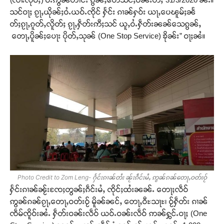
သင်ဝႃႈ ၵႂႃႇယိုၼ်ႈဝႆႉယဝ်ႉၸိုင် ႁႅင်း ၵၢၼ်ႁဝ်း ယႃႇပေၽူမ်ႈၼႅ
တ်ႈၵႂႃႇၵူတ်ႇလိူတ်ႈ ၵႂႃႇႁဵတ်းဢီႈသင် ယူႇဝႆႉႁဵတ်းၼၼ်သေၵွၼ်ႇ
တေႃႇပိူၼ်ႈပေႃး ပိုတ်ႇသုၼ် (One Stop Service) ၶိုၼ်း” ဝႃႈၼႆ။
Photo Credit to Zom Leng- ႁႅင်းၵၢၼ်တႆး ၼႂ်းၵဵင်းမႆႇ ဢွၼ်ၵၼ်တေႃႇဝတ်းဝႂ်
ႁႅင်းၵၢၼ်ၼႂ်းၸႄႈတွၼ်ႈၵဵင်းမႆႇ ၸိုင်ႈထႆးၼၼ်ႉ တေႃႈလဵဝ်
ဢွၼ်ၵၼ်ၵႂႃႇတေႃႇဝတ်းဝႂ် မိူၼ်ၼင်ႇ တေႃႇဝီႊသႃႊ၊ ဝႂ်ႁဵတ်း ၵၢၼ်
ၸဵမ်ၸိူဝ်းၼႆႉ ႁဵတ်းဝၼ်းလဵဝ် ယဝ်ႉဝၼ်းလဵဝ် ဢၼ်ႁွင်ႉဝႃႈ (One