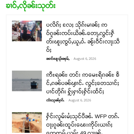
ၶၢဝ်ႇလိုၼ်းသုတ်း
ပလိၵ်ႈ လႄႈ သိုၵ်းမၢၼ်ႈ ဢ
ဝ်ၵူၼ်းၸပ်းယိၼ်ႉတေႃႇလွင်းႁဵ
တ်းၽူႈၸွပ်ႇယူႇဝႆႉ ၼႂ်းဝဵင်းလႃႈသဵ
ဝ်ႈ
-
August 6, 2026
ၼၢင်းၽူၺ်းၼုမ်ႇ
ဢီႊရၼ်ႊ တင်း ဢမေႊရိၵၼ်ႊ ၶဵ
င်ႇၵၼ်ပၼ်ၾၢင်ႉ လွင်ႈတေသၢင်ႈ
ပၢင်တိုၵ်း ႁႂ်ႈႁၢဝ်ႈႁႅင်းထႅင်ႈ
-
August 6, 2026
ၸၢႆးသုၼ်ႁၵ်ႉ
ႁႅင်းလူမ်းမႆႈသုင်ပီၼႆႉ WFP တၵ်ႉ
ဝႃႈၵူၼ်းထူပ်းၽေးဢိုပ်းယၢၵ်ႈ
တေဢမ်ႇယွမ်း 49 လၢၼ်ႉ