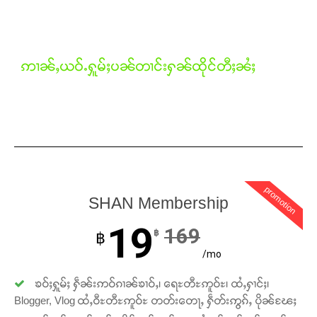
Donate Now
ဢၢၼ်ႇယဝ်ႉႁူမ်ႈပၼ်တၢင်းႁၼ်ထိုင်တီႈၼႆႈ
promotion
SHAN Membership
19
169
฿
฿
/mo
ၶဝ်ႈႁူမ်ႈ ႁဵၼ်းဢဝ်ၵၢၼ်ၶၢဝ်ႇ၊ ရေႊတီႊဢူဝ်ႊ၊ ထႆႇႁၢင်ႈ၊
Blogger, Vlog ထႆႇဝီႊတီႊဢူဝ်ႊ တတ်းတေႃႇ ႁဵတ်းဢွၵ်ႇ ပိုၼ်ၽႄႈ