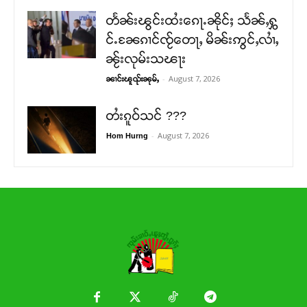
တႅၼ်းၽွင်းထႆးၵေႃႉၼိုင်ႈ သႅၼ်ႇႁွ
င်ႉၼႄၵၢင်ၸႂ်တေႃႇ မိၼ်းဢွင်ႇလၢႆႇ
ၼႂ်းလုမ်းသၽႃး
-
August 7, 2026
ၼၢင်းၽူၺ်းၼုမ်ႇ
တႆးၵူဝ်သင် ???
-
August 7, 2026
Hom Hurng