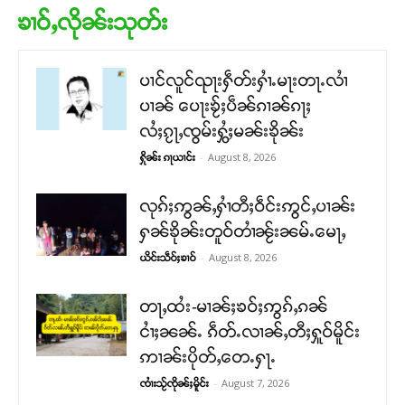
ၶၢဝ်ႇလိုၼ်းသုတ်း
ပၢင်လူင်ၺႃးႁဵတ်းႁၢႆႉမႃးတႃႉလၢႆ
ပၢၼ် ​​ပေႃးၶႂ်ႈပဵၼ်ၵၢၼ်ၵႃႈ
လႆႈၵႂႃႇၸွမ်းႁွႆႈမၼ်းၶိုၼ်း
-
August 8, 2026
ႁိုၼ်း ၵႃယၢင်း
လုၵ်ႈဢွၼ်ႇႁၢႆတီႈဝဵင်းဢွင်ႇပၢၼ်း
ႁၼ်ၶိုၼ်းတူဝ်တၢႆၼႂ်းၼမ်ႉမေႃႇ
-
August 8, 2026
ယိင်းသဵဝ်ႈၶၢဝ်
တႃႇထႆး-မၢၼ်ႈၶဝ်ႈဢွၵ်ႇၵၼ်
ငၢႆႈၼၼ်ႉ ၵဵတ်ႉလၢၼ်ႇတီႈႁူဝ်မိူင်း
ဢၢၼ်းပိုတ်ႇတေႉႁႃႉ
-
August 7, 2026
ၸၢႆးသႂ်ၸိုၼ်ႈမိူင်း