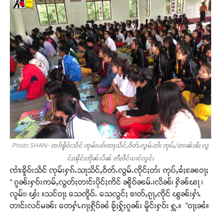
Photo SHAN- ၸၢႆးၶိူဝ်းသႅင် ၸုမ်းပၵ်းတႃသိင်ႇဝႅတ်ႉလွမ်ႉတႆး ဢုပ်ႇ/တၢၼ်ႈၶႆႈ လွ
င်ႈၾိင်ႈတိုၼ်းပဵၼ် တီႈဝဵင်းပၢင်လွင်း
ၸၢႆးၶိူဝ်းသႅင် ၸုမ်းႁၵ်ႉသႃသိင်ႇဝႅတ်ႉလွမ်ႉၸိုင်ႈတႆး ဢုပ်ႇၶႆႈၼႄဝႃႈ
“ ၵူၼ်းႁဝ်းဢမ်ႇလွတ်ႈတၢင်းပိုင်ႈဢိင် ၼိူဝ်ၼမ်ႉ၊လိၼ်၊ ႁိၼ်ၽႃ ၊
လူမ်း၊ ၾႆး ။သင်ဝႃႈ သေၸိူဝ်ႉ သေလွင်ႈ ၶၢတ်ႇၵႂႃႇၸိုင် ၽွၼ်းႁၢႆႉ
တၢင်းလင်မၼ်း တေႁၢႆႉၵႃႈႁိုဝ်ၼႆ ၶႂ်ႈႁႂ်ႈၵူၼ်း မိူင်းႁဝ်း ႁူႉ။ ”ဝႃႈၼႆ။