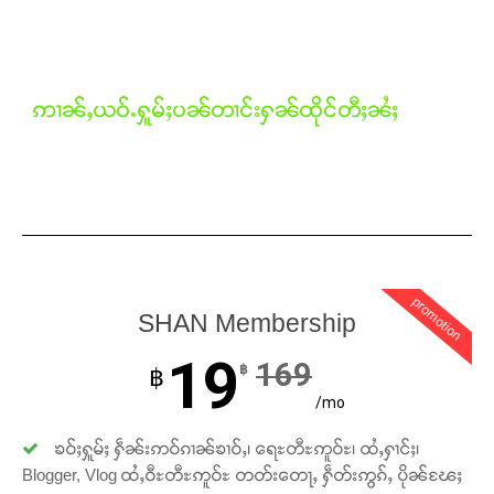
Support SHAN
ဢၢၼ်ႇယဝ်ႉႁူမ်ႈပၼ်တၢင်းႁၼ်ထိုင်တီႈၼႆႈ
တႃႇႁႂ်ႈသဵင်ၵၢင်ၸႂ်ၵူၼ်းမိူင်း ၵူႈတီႈၵူႈလႅၼ်ပေႃးတေၸွ
တ်ႇ တူဝ်ႈလုမ်ႈၾႃႉၼၼ်ႉ ၶဝ်ႈႁူမ်ႈၵမ်ႉထႅမ် ၸုမ်းၶၢ
ဝ်ႇၽူႈတွႆႇႁွၵ်ႈ လႆႈယူႇၶႃႈဢေႃႈ။
Donate Now
promotion
SHAN Membership
19
169
฿
฿
/mo
ၶဝ်ႈႁူမ်ႈ ႁဵၼ်းဢဝ်ၵၢၼ်ၶၢဝ်ႇ၊ ရေႊတီႊဢူဝ်ႊ၊ ထႆႇႁၢင်ႈ၊
Blogger, Vlog ထႆႇဝီႊတီႊဢူဝ်ႊ တတ်းတေႃႇ ႁဵတ်းဢွၵ်ႇ ပိုၼ်ၽႄႈ