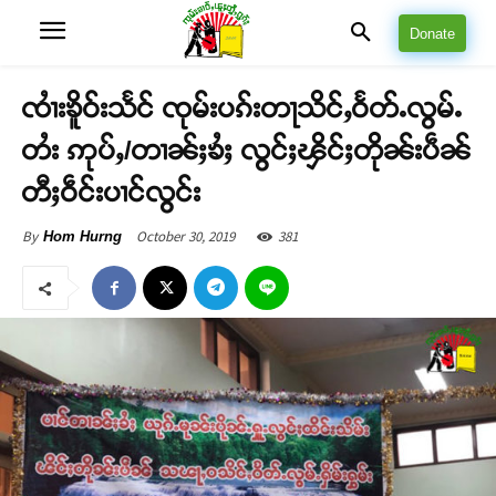
Donate
ၸၢႆးၶိူဝ်းသႅင် ၸုမ်းပၵ်းတႃသိင်ႇဝႅတ်ႉလွမ်ႉ
တႆး ဢုပ်ႇ/တၢၼ်ႈၶႆႈ လွင်ႈၾိင်ႈတိုၼ်းပဵၼ်
တီႈဝဵင်းပၢင်လွင်း
October 30, 2019
381
By
Hom Hurng