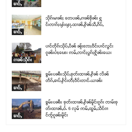
ၶၢဝ်ႇ
သိုၵ်းမၢၼ်ႈ တေပၼ်ႇၵၢၼ်ၶိုၼ်း ႁူ
င်းၸၢၵ်ႈၾႆးၾႃႉထၢၼ်ႇႁိၼ်သီႇၵိပ်ႇ
ၶၢဝ်ႇ
ပၢင်တိုၵ်းသိုပ်ႇပဵၼ် ၼႂ်းၸႄႈဝဵင်းပၢင်လွင်း
ၵူၼ်းပၢႆႈၽေး ဢမ်ႇၸၢင်ႈပွၵ်ႈႁိူၼ်းယေး
ၵၢၼ်သိုၵ်း
ၶွမ်ႊပၼီႊသိုပ်ႇၶုတ်းထၢၼ်ႇႁိၼ် လိၼ်
တႅၵ်ႇၶၢပ်ႇႁႅင်းတီႈဝဵင်းတၢင်ႉယၢၼ်း
ၶၢဝ်ႇ
ၶွမ်ႊပၼီႊ ၶုတ်းထၢၼ်ႇႁိၼ်မိူင်းၵူၵ်း ၸၢမ်းၶု
တ်းထၢၼ်ႇဝႆႉ 6 လုမ် ဢမ်ႇထွမ်ႇသဵင်ၵၢ
င်ၸႂ်ၵူၼ်းမိူင်း
ၶၢဝ်ႇ