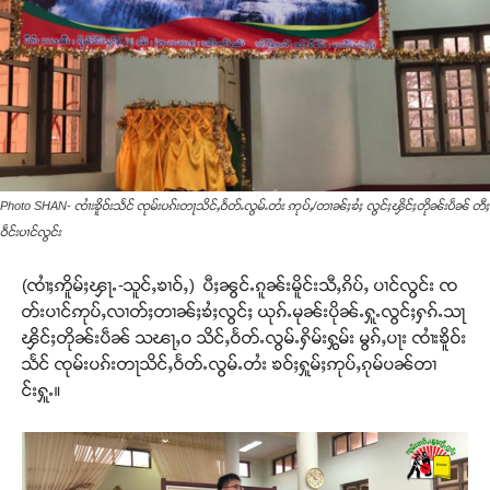
Photo SHAN- ၸၢႆးၶိူဝ်းသႅင် ၸုမ်းပၵ်းတႃသိင်ႇဝႅတ်ႉလွမ်ႉတႆး ဢုပ်ႇ/တၢၼ်ႈၶႆႈ လွင်ႈၾိင်ႈတိုၼ်းပဵၼ် တီႈ
ဝဵင်းပၢင်လွင်း
(ၸၢႆႈဢိူမ်ႈၾႃႉ-သူင်ႇၶၢဝ်ႇ) ပီႈၼွင်ႉၵူၼ်းမိူင်းသီႇၵိပ်ႇ ပၢင်လွင်း ၸ
တ်းပၢင်ဢုပ်ႇလၢတ်ႈတၢၼ်ႈၶႆႈလွင်ႈ ယုၵ်ႉမုၼ်းပိုၼ်ႉႁူႉလွင်ႈႁၵ်ႉသႃ
ၾိင်ႈတိုၼ်းပဵၼ် သၽႃႇဝ သိင်ႇဝႅတ်ႉလွမ်ႉႁိမ်းႁွမ်း မွၵ်ႇပႃး ၸၢႆးၶိူဝ်း
သႅင် ၸုမ်းပၵ်းတႃသိင်ႇဝႅတ်ႉလွမ်ႉတႆး ၶဝ်ႈႁူမ်ႈဢုပ်ႇၵုမ်ပၼ်တၢ
င်းႁူႉ။