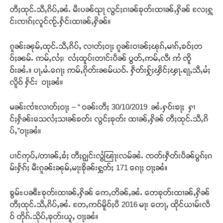
တီႈထုင်ႉသီႇၵိပ်ႇၼႆႉ မီးပၼ်ၺႃ လွင်ႈၵၢၼ်ၶုတ်းထၢၼ်ႇႁိၼ် လႄႈႁူ
င်းၸၢၵ်ႈလူင်ၸႂ်ႉႁႅင်းထၢၼ်ႇႁိၼ်။
ၵူၼ်းၼုမ်ႇထုင်ႉသီႇၵိပ်ႇ လၢတ်ႈဝႃႈ ၵူၼ်းဝၢၼ်ႈၽုၵ်ႇမၢၵ်ႇၶဝ်ႈတ
ဝ်ႈၼမ်ႉ ဢမ်ႇလႆႈ၊ လႆႈထူပ်းတၢင်းပဵၼ် ပွတ်ႇဢမ်ႇလီ၊ ဢႆ ၸိူ
ဝ်းၼႆႉ။ ပႃႇမႆႉၵေႃႈ ဢမ်ႇၵိုတ်းၼမ်ယဝ်ႉ ႁဵတ်းႁႂ်ႈၾိင်ႈၾႃႉရႃႇသီႇမႆႈ
လိူဝ် ႁႅင်း ဝႃႈၼႆ။
မၼ်းၸၢႆးလၢတ်ႈဝႃႈ – “ ဝၼ်းတီႈ 30/10/2019 ၼႆႉႁဝ်းၶႃႈ ႁၢ
င်ႈႁႅၼ်းသေလႆႈသၢၼ်ၶတ်း လွင်ႈၶုတ်း ထၢၼ်ႇႁိၼ် တီႈထုင်ႉသီႇၵိ
ပ်ႇ”ဝႃႈၼႆ။
ပၢင်ဢုပ်ႇ/တၢၼ်ႇၶႆႈ တီႈၵျွင်းလွႆၽြႃးလမ်ၼႆႉ ၸတ်းႁဵတ်းပဵၼ်ပွၵ်ႈၵ
မ်းႁႅၵ်ႈ မီးၵူၼ်းၼုမ်ႇမႃးၶိုၼ်းႁွတ်ႈ 171 ၵေႃႈ ဝႃႈၼႆ။
ၶွမ်ႊပၼီႊၶုတ်းထၢၼ်ႇႁိၼ် ဢေႇတိၼ်ႇၼႆႉ တေၶုတ်းထၢၼ်ႇႁိၼ်
တီႈထုင်ႉသီႇၵိပ်ႇၼႆႉ တႄႇဢဝ်မိူဝ်ႈပီ 2016 မႃး တေႃႇ ထိုင်ယၢမ်းလဵ
ဝ် တိုၵ်ႉသိုပ်ႇၶုတ်းယူႇ ဝႃႈၼႆ။