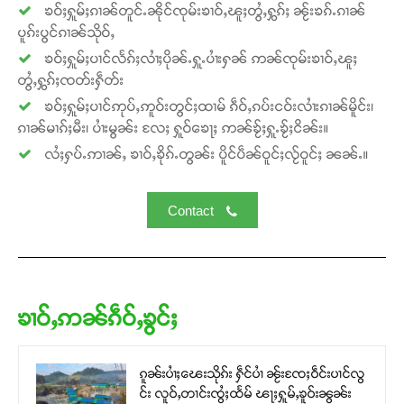
ၶဝ်ႈႁူမ်ႈၵၢၼ်တူင်ႉၼိုင်ၸုမ်းၶၢဝ်ႇၽူႈတွႆႇႁွၵ်ႈ ၼႂ်းၶၵ်ႉၵၢၼ်
ပူၵ်းပွင်ၵၢၼ်သိုဝ်ႇ
ၶဝ်ႈႁူမ်ႈပၢင်လႅၵ်ႈလၢႆႈပိုၼ်ႉႁူႉပၢႆးႁၼ် ဢၼ်ၸုမ်းၶၢဝ်ႇၽူႈ
တွႆႇႁွၵ်ႈၸတ်းႁဵတ်း
ၶဝ်ႈႁူမ်ႈပၢင်ဢုပ်ႇဢူဝ်းတွင်ႈထၢမ် ၵဵဝ်ႇၵပ်းငဝ်းလၢႆးၵၢၼ်မိူင်း၊
ၵၢၼ်မၢၵ်ႈမီး၊ ပၢႆးမွၼ်း လႄႈ ႁူဝ်ၶေႃႈ ဢၼ်ၶႂ်ႈႁူႉၶႂ်ႈငိၼ်း။
လႆႈႁပ်ႉဢၢၼ်ႇ ၶၢဝ်ႇၶိုၵ်ႉတွၼ်း ပိူင်ပဵၼ်ဝူင်ႈလႂ်ဝူင်ႈ ၼၼ်ႉ။
Contact
ၶၢဝ်ႇဢၼ်ၵဵဝ်ႇၶွင်ႈ
ၵူၼ်းပၢႆႈၽေးသိုၵ်း ႁဵင်ပၢႆ ၼႂ်းၸႄႈဝဵင်းပၢင်လွ
င်း လူဝ်ႇတၢင်းၸွႆႈထႅမ် ၽႃႈႁူမ်ႇၶူဝ်းၼွၼ်း