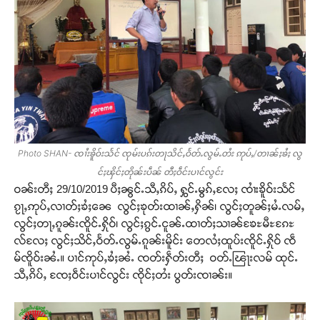
Photo SHAN- ၸၢႆးၶိူဝ်းသႅင် ၸုမ်းပၵ်းတႃသိင်ႇဝႅတ်ႉလွမ်ႉတႆး ဢုပ်ႇ/တၢၼ်ႈၶႆႈ လွ
င်ႈၾိင်ႈတိုၼ်းပဵၼ် တီႈဝဵင်းပၢင်လွင်း
ဝၼ်းတီႈ 29/10/2019 ပီႈၼွင်ႉသီႇၵိပ်ႇ ႁွင်ႉမွၵ်ႇလႄႈ ၸၢႆးၶိူဝ်းသႅင်
ၵႂႃႇဢုပ်ႇလၢတ်ႈၶႆႈၼေ လွင်ႈၶုတ်းထၢၼ်ႇႁိၼ်၊ လွင်ႈတူၼ်ႈမႆႉလမ်ႇ
လွင်ႈတႃႇၵူၼ်းၸိူင်ႉႁိုဝ်၊ လွင်ႈၵွင်ႉငူၼ်ႉထၢတ်ႈသၢၼ်ၶႄႊမီႊၵႄႊ
လ်လႄႈ လွင်ႈသိင်ႇဝႅတ်ႉလွမ်ႉၵူၼ်းမိူင်း တေလႆႈထူပ်းၸိူင်ႉႁိုဝ် ၸဵ
မ်ၸိူဝ်းၼႆႉ။ ပၢင်ဢုပ်ႇၶႆႈၼႆႉ ၸတ်းႁဵတ်းတီႈ ဝတ်ႉၽြႃးလမ် ထုင်ႉ
သီႇၵိပ်ႇ ၸႄႈဝဵင်းပၢင်လွင်း ၸိုင်ႈတႆး ပွတ်းၸၢၼ်း။