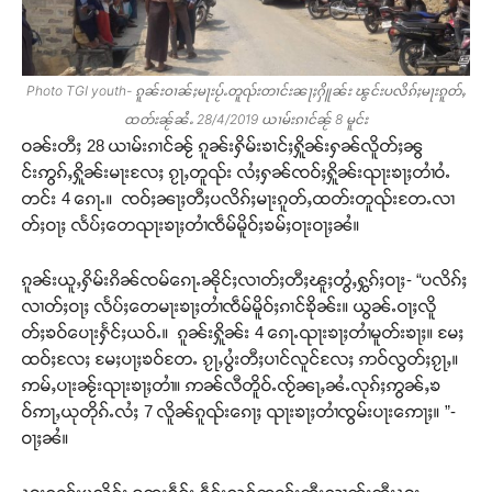
Photo TGI youth- ၵူၼ်းဝၢၼ်ႈမႃးပႂ်ႉတူၺ်းတၢင်းၼႃႈႁိူၼ်း ၽွင်းပလိၵ်ႈမႃးၵူတ်ႇ
ထတ်းၼႂ်ၼႆႉ 28/4/2019 ယၢမ်းၵၢင်ၼႂ် 8 မူင်း
ဝၼ်းတီႈ 28 ယၢမ်းၵၢင်ၼႂ် ၵူၼ်းႁိမ်းၶၢင်ႈႁိူၼ်းႁၼ်လိူတ်ႈၼွ
င်းဢွၵ်ႇႁိူၼ်းမႃးလႄႈ ၵႂႃႇတူၺ်း လႆႈႁၼ်ၸဝ်ႈႁိူၼ်းၺႃးၶႃႈတၢႆဝႆႉ
တင်း 4 ၵေႃႉ။ ၸဝ်ႈၼႃႈတီႈပလိၵ်ႈမႃးၵူတ်ႇထတ်းတူၺ်းတႄႉလၢ
တ်ႈဝႃႈ လႅပ်ႈတေၺႃးၶႃႈတၢႆၸဵမ်မိူဝ်ႈၶမ်ႈဝႃးဝႃႈၼႆ။
ၵူၼ်းယူႇႁိမ်းၵိၼ်ၸမ်ၵေႃႉၼိုင်ႈလၢတ်ႈတီႈၽူႈတွႆႇႁွၵ်ႈဝႃႈ- “ပလိၵ်ႈ
လၢတ်ႈဝႃႈ လႅပ်ႈတေမႃးၶႃႈတၢႆၸဵမ်မိူဝ်ႈၵၢင်ၶိုၼ်း။ ယွၼ်ႉဝႃႈလိူ
တ်ႈၶဝ်ပေႃးႁႅင်ႈယဝ်ႉ။ ၵူၼ်းႁိူၼ်း 4 ၵေႃႉၺႃးၶႃႈတၢႆမူတ်းၶႃႈ။ မႄႈ
ထဝ်ႈလႄႈ မႄႈပႃႈၶဝ်တႄႉ ၵႂႃႇပွႆးတီႈပၢင်လူင်လႄႈ ဢဝ်လွတ်ႈၵႂႃႇ။
ဢမ်ႇပႃးၼႂ်းၺႃးၶႃႈတၢႆ။ ဢၼ်လီတိူဝ်ႉၸႂ်ၼႃႇၼႆႉလုၵ်ႈဢွၼ်ႇၶ
ဝ်ဢႃႇယုတိုၵ်ႉလႆႈ 7 လိူၼ်ၵူၺ်းၵေႃႈ ၺႃးၶႃႈတၢႆၸွမ်းပႃးဢေႃႈ။ ”-
ဝႃႈၼႆ။