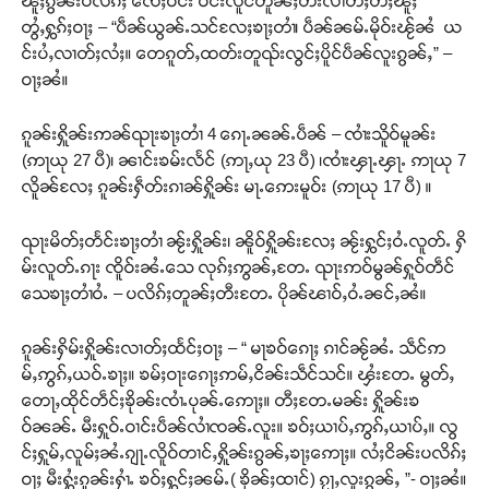
ၽူႈၵွၼ်းပလိၵ်ႈ ၸေႈဝဵင်း ဝဵင်းလူင်တူၼ်ႈတီးလၢတ်ႈတီႈၽူႈ
တွႆႇႁွၵ်ႈဝႃႈ – “ပဵၼ်ယွၼ်ႉသင်လႄႈၶႃႈတၢႆ၊ ပဵၼ်ၼမ်ႉမိုဝ်းၽႂ်ၼႆ ယ
င်းပႆႇလၢတ်ႈလႆႈ။ တေၵူတ်ႇထတ်းတူၺ်းလွင်ႈပိူင်ပဵၼ်လူးၵွၼ်ႇ” –
ဝႃႈၼႆ။
ၵူၼ်းႁိူၼ်းဢၼ်ၺႃးၶႃႈတၢႆ 4 ၵေႃႉၼၼ်ႉပဵၼ် – ၸၢႆးသိူဝ်မူၼ်း
(ဢႃယု 27 ပီ)၊ ၼၢင်းၶမ်းလႅင် (ဢႃႇယု 23 ပီ) ၊ၸၢႆးၾႃႉၾႃႉ ဢႃယု 7
လိူၼ်လႄႈ ၵူၼ်းႁဵတ်းၵၢၼ်ႁိူၼ်း မႃႉဢေးမူဝ်း (ဢႃယု 17 ပီ) ။
ၺႃးမိတ်ႈတႅင်းၶႃႈတၢႆ ၼႂ်းႁိူၼ်း၊ ၼိူဝ်ႁိူၼ်းလႄႈ ၼႂ်းႁွင်ႈဝႆႉလူတ်ႉ ႁိ
မ်းလူတ်ႉၵႃး ၸိူဝ်းၼႆႉသေ လုၵ်ႈဢွၼ်ႇတႄႉ ၺႃးဢဝ်မွၼ်ႁူဝ်တဵင်
သေၶႃႈတၢႆဝႆႉ – ပလိၵ်ႈတူၼ်ႈတီးတႄႉ ပိုၼ်ၽၢဝ်ႇဝႆႉၼင်ႇၼႆ။
ၵူၼ်းႁိမ်းႁိူၼ်းလၢတ်ႈထႅင်ႈဝႃႈ – “ မႃၶဝ်ၵေႃႈ ၵၢင်ၼႂ်ၼႆႉ သဵင်ဢ
မ်ႇဢွၵ်ႇယဝ်ႉၶႃႈ။ ၶမ်ႈဝႃးၵေႃႈဢမ်ႇငိၼ်းသဵင်သင်။ ၾႆးတႄႉ မွတ်ႇ
တေႃႇထိုင်တဵင်ႈၶိုၼ်းၸၢႆႉပုၼ်ႉဢေႃႈ။ တီႈတႄႉမၼ်း ႁိူၼ်းၶ
ဝ်ၼၼ်ႉ မီးႁူဝ်ႉဝၢင်းပဵၼ်လၢႆၸၼ်ႉလူး။ ၶဝ်ႈယၢပ်ႇဢွၵ်ႇယၢပ်ႇ။ လွ
င်ႈႁူမ်ႇလူမ်ႈၼႆႉၵျႃႉလိူဝ်တၢင်ႇႁိူၼ်းၵွၼ်ႇၶႃႈဢေႃႈ။ လႆႈငိၼ်းပလိၵ်ႈ
ဝႃႈ မီးႁွႆးၵူၼ်းႁၢႆႉ ၶဝ်ႈႁွင်ႈၼမ်ႉ( ၶိုၼ်ႈထၢင်) ၵႂႃႇလူးၵွၼ်ႇ ”- ဝႃႈၼႆ။