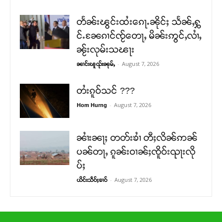
တႅၼ်းၽွင်းထႆးၵေႃႉၼိုင်ႈ သႅၼ်ႇႁွ
င်ႉၼႄၵၢင်ၸႂ်တေႃႇ မိၼ်းဢွင်ႇလၢႆႇ
ၼႂ်းလုမ်းသၽႃး
-
August 7, 2026
ၼၢင်းၽူၺ်းၼုမ်ႇ
တႆးၵူဝ်သင် ???
-
August 7, 2026
Hom Hurng
ၼၢႆးၼႃႈ တတ်းၶၢႆ တီႈလိၼ်ဢၼ်
ပၼ်တႃႇ ၵူၼ်းဝၢၼ်ႈၸိူဝ်းၺႃးလို
ပ်ႈ
-
August 7, 2026
ယိင်းသဵဝ်ႈၶၢဝ်