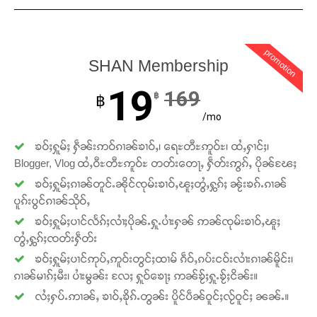
တ်ႇ တူဝ်ႈလုမ်ႈၾႃႉၼၼ်ႉ ၶဝ်ႈႁူမ်ႈၵမ်ႉထႅမ် ၸုမ်းၶၢ
ဝ်ႇၽူႈတွႆႇႁွၵ်ႈ လႆႈယူႇၶႃႈဢေႃႈ။
promotion
Donate Now
SHAN Membership
19
169
฿
฿
/mo
ၶဝ်ႈႁူမ်ႈ ႁဵၼ်းဢဝ်ၵၢၼ်ၶၢဝ်ႇ၊ ရေႊတီႊဢူဝ်ႊ၊ ထႆႇႁၢင်ႈ၊
Blogger, Vlog ထႆႇဝီႊတီႊဢူဝ်ႊ တတ်းတေႃႇ ႁဵတ်းဢွၵ်ႇ ပိုၼ်ၽႄႈ
ၶဝ်ႈႁူမ်ႈၵၢၼ်တူင်ႉၼိုင်ၸုမ်းၶၢဝ်ႇၽူႈတွႆႇႁွၵ်ႈ ၼႂ်းၶၵ်ႉၵၢၼ်
ပူၵ်းပွင်ၵၢၼ်သိုဝ်ႇ
ၶဝ်ႈႁူမ်ႈပၢင်လႅၵ်ႈလၢႆႈပိုၼ်ႉႁူႉပၢႆးႁၼ် ဢၼ်ၸုမ်းၶၢဝ်ႇၽူႈ
တွႆႇႁွၵ်ႈၸတ်းႁဵတ်း
ၶဝ်ႈႁူမ်ႈပၢင်ဢုပ်ႇဢူဝ်းတွင်ႈထၢမ် ၵဵဝ်ႇၵပ်းငဝ်းလၢႆးၵၢၼ်မိူင်း၊
ၵၢၼ်မၢၵ်ႈမီး၊ ပၢႆးမွၼ်း လႄႈ ႁူဝ်ၶေႃႈ ဢၼ်ၶႂ်ႈႁူႉၶႂ်ႈငိၼ်း။
လႆႈႁပ်ႉဢၢၼ်ႇ ၶၢဝ်ႇၶိုၵ်ႉတွၼ်း ပိူင်ပဵၼ်ဝူင်ႈလႂ်ဝူင်ႈ ၼၼ်ႉ။