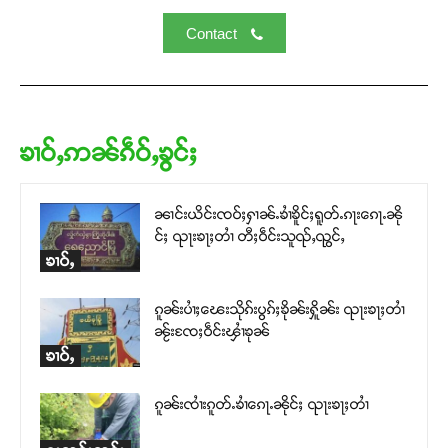
Contact
ၶၢဝ်ႇဢၼ်ၵဵဝ်ႇၶွင်ႈ
ၼၢင်းယိင်းၸဝ်ႈႁၢၼ်ႉၶၢႆၶိူင်ႈရူတ်ႉၵႃးၵေႃႉၼို
င်ႈ ၺႃးၶႃႈတၢႆ တီႈဝဵင်းသူၺ်ႇၺွင်ႇ
ၶၢဝ်ႇ
ၵူၼ်းပၢႆႈၽေးသိုၵ်းပွၵ်ႈၶိုၼ်းႁိူၼ်း ၺႃးၶႃႈတၢႆ
ၼႂ်းၸႄႈဝဵင်းၾၢႆၶုၼ်
ၶၢဝ်ႇ
ၵူၼ်းၸၢႆးၵူတ်ႉၶၢႆၵေႃႉၼိုင်ႈ ၺႃးၶႃႈတၢႆ