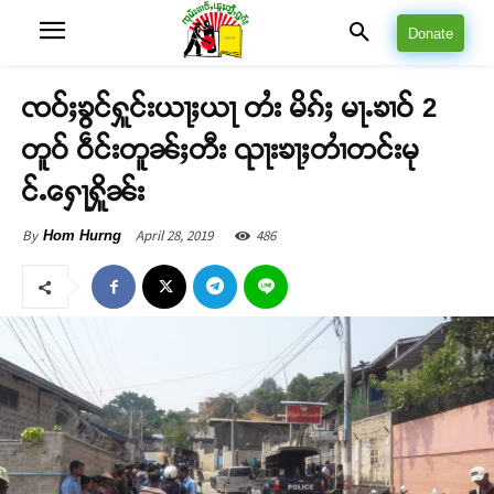
Donate
ၸဝ်ႈၶွင်ႁူင်းယႃႈယႃ တႆး မိၵ်ႈ မႃႉၶၢဝ် 2
တူဝ် ဝဵင်းတူၼ်ႈတီး ၺႃးၶႃႈတၢႆတင်းမု
င်ႉႁေႃႁိူၼ်း
April 28, 2019
486
By
Hom Hurng