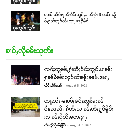
ၵူႈလွင်ႈလွင်ႈ
ၼၢင်းယိင်းၵူၼ်းဝဵင်းဢွင်ႇပၢၼ်းႁၢႆ 9 ဝၼ်း ၽိူ
ဝ်ႇႁၼ်တူဝ်တၢႆ ၺႃးၶႃႈႁႅမ်ဝႆႉ
ၵူႈလွင်ႈလွင်ႈ
ၶၢဝ်ႇလိုၼ်းသုတ်း
လုၵ်ႈဢွၼ်ႇႁၢႆတီႈဝဵင်းဢွင်ႇပၢၼ်း
ႁၼ်ၶိုၼ်းတူဝ်တၢႆၼႂ်းၼမ်ႉမေႃႇ
-
August 8, 2026
ယိင်းသဵဝ်ႈၶၢဝ်
တႃႇထႆး-မၢၼ်ႈၶဝ်ႈဢွၵ်ႇၵၼ်
ငၢႆႈၼၼ်ႉ ၵဵတ်ႉလၢၼ်ႇတီႈႁူဝ်မိူင်း
ဢၢၼ်းပိုတ်ႇတေႉႁႃႉ
-
August 7, 2026
ၸၢႆးသႂ်ၸိုၼ်ႈမိူင်း