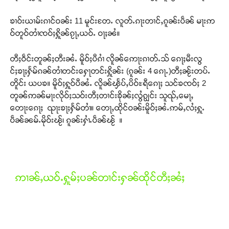
ၶၢဝ်းယၢမ်းၵၢင်ဝၼ်း 11 မူင်းတႄႉ လူတ်ႉၵႃးတၢင်ႇၵူၼ်းပဵၼ် မႃးဢ
ဝ်တူဝ်တၢႆၸဝ်ႈႁိူၼ်ၵႂႃႇယဝ်ႉ ဝႃႈၼႆ။
တီႈဝဵင်းတူၼ်ႈတီးၼႆႉ မိူဝ်ႈပီၵၢႆ လိူၼ်ဢေႃးၵၢတ်ႉသ် ၵေႃႈမီးလွ
င်ႈၶႃႈႁႅမ်ၵၼ်တၢႆတင်းႁေႃတင်းႁိူၼ်း (ၵူၼ်း 4 ၵေႃႉ)တီႈၼႂ်းတပ်ႉ
တိူင်း ယပၶ။ မိူဝ်ႈႁူဝ်ပီၼႆႉ လိူၼ်ၾႅပ်ႇပိဝ်ႊရီၵေႃႈ သင်ၶၸဝ်ႈ 2
တူၼ်ဢၼ်မႃးလိုဝ်ႈသဝ်းတီႈတၢင်းၶိုၼ်ႈလွႆၵျွင်း သူၺ်ႇမေႃႇ
တေႃးၵေႃႈ ၺႃးၶႃႈႁႅမ်တၢႆ။ တေႃႇထိုင်ဝၼ်းမိူဝ်ႈၼႆႉဢမ်ႇလႆႈႁူႉ
ပဵၼ်ၼမ်ႉမိုဝ်းၽႂ်၊ ၵူၼ်းႁၢႆႉပဵၼ်ၽႂ် ။
ဢၢၼ်ႇယဝ်ႉႁူမ်ႈပၼ်တၢင်းႁၼ်ထိုင်တီႈၼႆႈ
Support SHAN
တႃႇႁႂ်ႈသဵင်ၵၢင်ၸႂ်ၵူၼ်းမိူင်း ၵူႈတီႈၵူႈလႅၼ်ပေႃးတေၸွ