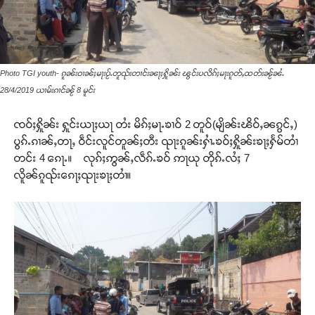
Photo TGI youth- ၵူၼ်းဝၢၼ်ႈမႃးပႂ်ႉတူၺ်းတၢင်းၼႃႈႁိူၼ်း ၽွင်းပလိၵ်ႈမႃးၵူတ်ႇထတ်းၼႂ်ၼႆႉ
28/4/2019 ယၢမ်းၵၢင်ၼႂ် 8 မူင်း
ၸဝ်ႈႁိူၼ်း ႁူင်းယႃႈယႃ တႆး မိၵ်ႈမႃႉၶၢဝ် 2 တူဝ်(မျိၼ်းၽိဝ်ႇၼၵွင်ႇ)
ပွၵ်ႉၵၢၼ်ႇတႃႇ ဝဵင်းလူင်တူၼ်ႈတီး ၺႃးၵူၼ်းႁၢႆႉၶဝ်ႈႁိူၼ်းၶႃႈႁႅမ်တၢႆ
တင်း 4 ၵေႃႉ။ လုၵ်ႈဢွၼ်ႇလဵၵ်ႉၶဝ် ဢႃယု တိုၵ်ႉလႆႈ 7
လိူၼ်ၵူၺ်းၵေႃႈၺႃးၶႃႈတၢႆ။