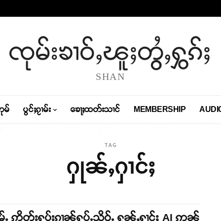
ၸုမ်းၶၢဝ်ႇၽူႈတွႆႇႁွၵ်ႈ
SHAN
တုမ်
ပွင်ႈၵႂၢမ်း
ၶေႃႈထတ်းသၢင်
MEMBERSHIP
AUDI
TAG
ႁုၼ်ႇႁၢင်ႈ
ႉ ဢိုတ်းႁပ်းၵၢၼ်ႁပ်ႉသိုဝ်ႉ ႁုၼ်ႇႁၢင်ႈ AI ဢၼ်