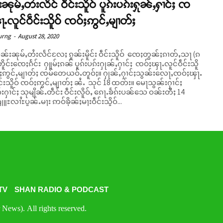
းၼုမ်ႇတႆးလႅင် ဝဵင်းသိူဝ် ပူၵ်းပၵ်းႁုၼ်ႇႁၢင်ႈ ၸ
ႃႉလူင်ဝဵင်းသိူဝ် ၸဝ်ႈဢွင်ႇမျၢတ်ႈ
urng
-
August 28, 2020
ူၼ်းၼုမ်ႇတႆးလႅင်လႄႈ ၵူၼ်းမိူင်း ဝဵင်းသိူဝ် ၸေႈတွၼ်ႈၵၢတ်ႇသႃ (ၵ
ိူင်းၸေႈၵႅင်း ႁူမ်ႈၵၼ် ပူၵ်းပၵ်းႁုၼ်ႇႁၢင်ႈ ၸဝ်ႈၾႃႉလူင်ဝဵင်းသိူ
င်ႇမျၢတ်ႈ ၸမ်တေယဝ်ႉတူဝ်ႈ။ ႁုၼ်ႇႁၢင်ႈသွၼ်းလေႃႇၸဝ်ႈၾႃႉ
င်းသိူဝ် ၸဝ်ႈဢွင်ႇမျၢတ်ႈ ၼႆႉ သုင် 18 ထတ်း။ မေႃသွၼ်းႁၢင်ႈ
်းႁၢင်ႈ သုမျိၼ်ႉတဵင်း ဝဵင်းလိူဝ်ႇ ၵေႃႉၶႅၵ်းပၼ်သေ ဝၼ်းတီႈ 14
ျူႊလၢႆႊပူၼ်ႉမႃး ဢဝ်ၶိုၼ်ႈမႃးဝဵင်းသိူဝ်...
TV
SHAN RADIO & PODCAST
News). All rights reserved.