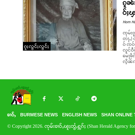
ၵူၼ်
ဝ်ႈၾ
Hom H
ၸုမ်းၵ
တႃႇ) တ
ဝ် ၸဝ်ႈဢွ
ၵူႈလွင်ႈလွင်ႈ
လူင်ဝဵ
မေႃၶႅၵ
လိူၼ်ၵ
ၶၢဝ်ႇ
BURMESE NEWS
ENGLISH NEWS
SHAN ONLINE 
© Copyright 2026. ၸုမ်းၶၢဝ်ႇၽူႈတွႆႇႁွၵ်ႈ (Shan Herald Agency for 