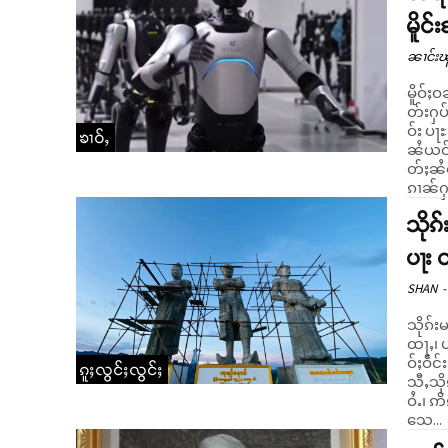
မိူင်
ၼၢင်းၽ
မိူဝ်ႈ
တ်းႁပ်
ဝ်း ပႃ
ၶၢဝ်ႇ
ၼႆယဝ်ႉ။ ပိူဝ်ႈတႃႇၵႅတ်ႇၶႄႇၵၢၼ်လွၵ်ႇငိုတ်ႈ လွ
တ်ႈၼႆ
ၵၢၼ်ႁပ်
သိုၵ
ပႃး တ
SHAN
-
သိုၵ်
ထႃႇ၊ 
ဝ်ႈဝဵင်းၵၢ
ၵူႈလွင်ႈလွင်ႈ
သီႇသို
ဝႆႉ၊ ဢ
သေ...