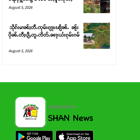
August 5, 2026
သိုၵ်းမၢၼ်ႈတီႉၸုမ်းၵျႃႊၽျႅၼ်ႉ ၼႂ်း
ပိုၼ်ႉတီႈပျီႇတူႉၸိတ်ႉၼႃးယႆးၵုမ်းၵမ်
August 5, 2026