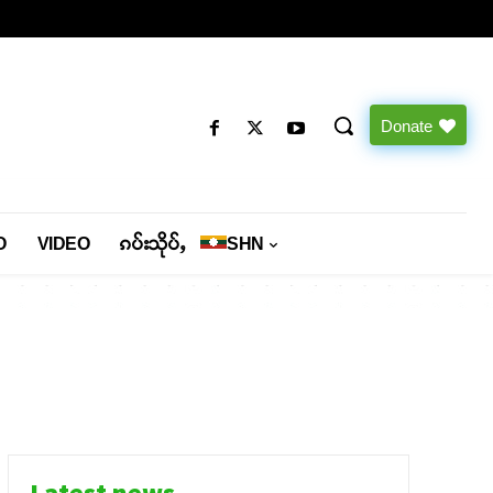
Donate
O
VIDEO
ၵပ်းသိုပ်ႇ
SHN
Latest news