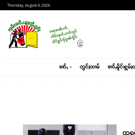
Thursday, August 6, 2026
ၶၢဝ်ႇ
တွင်ႈထၢမ်
ၶၢဝ်ႇမိူင်းႁူမ်ႈ
ထရမ်