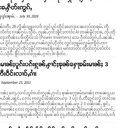
းၶႄႇႁဵတ်းဢွၵ်ႇ
ူၺ်းၼုမ်ႇ
-
July 30, 2026
ဝၼ်းတီႈ 28 လိူၼ်ၵျူႊလၢႆႊ လူင်ပွင်ၸိုင်ႈတေႃႊၼႄႊလ်ထရမ်ႉ ဢို
းပႅတ်ႈ ၵၢၼ်ႁပ်ႉသိုဝ်ႉ ႁုၼ်ႇႁၢင်ႈၶိူင်ႈၸၢၵ်ႈ AI ဢၼ်မိူင်းၶႄႇ ၸႂ်ႉတို
ႊဝႃႊဢိၼ်ႊပၢႆႊတိူဝ်ႊသ် (Power Inverters) သေ ႁဵတ်းဢွၵ်ႇဝႆႉၼၼ်ႉ
င်ႈႁူမ်ႈလူမ်ႈၸိူဝ်ႉၸၢ
သေ လူင်ပွင်ၸိုင်ႈမိူင်းဢမေႊရိၵၼ်ႊ မၵ်းတတ်း ဢိုတ်ႊႁပ်းပႅတ်ႈ
ႉသိုဝ်ႉ ၶိူင်ႈၸၢၵ်ႈႁုၼ်ႇႁၢင်ႈ AI ၶိုတ်း...
်းမၢၼ်ႈပူၵ်းပၵ်းႁုၼ်ႇႁၢင်ႈၶုၼ်ႁေႃၶမ်းမၢၼ်ႈ 3
ီးဝဵင်းလၢဝ်ႇၵၢႆး
September 23, 2021
းမၢၼ်ႈ ၵေႃႇသၢင်ႈပူၵ်းပၵ်းႁုၼ်ႇႁၢင်ႈ ၶုၼ်ႁေႃၶမ်းမၢၼ်ႈ ဢၼေႃႇယ
ပယိၼ်ႉၼွင်ႇ လႄႈ ဢလွင်းမိၼ်းတယႃး 3 ပႃး ဝႆႉတီႈၵွင်းလွႆ တၢင်းၶ
တ်ႇၵဝ်ႇ လၢဝ်ႇၵၢႆး လႅၼ်လိၼ်ၶႄႇ။ ပူၼ်ႉမႃး 2-3 ဝၼ်းၼႆႉ ၶွင်ႇ
ၵ်းမၢၼ်ႈ လႄႈ ၸွမ်ၽွင်းလူင်ၸိုင်ႈတႆး ဢၼ်သိုၵ်းမၢၼ်ႈယုၵ်ႉတၢင်ႇ
ိၵ်ႇပႃးတင်းၽူႈၵွၼ်းတိူင်း ရမၶ ၶဝ် ၵႂႃႇဢႅဝ်ႇယဵမ်ႈထိုင်ဝဵင်းလၢဝ်ႇၵၢႆး