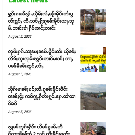
ႁွင်ႈၵၢၼ်ၾၢႆႇလိူမ်ႈလႆႇၼႂ်းမိူင်းတႆးပွ
တ်းႁွင်ႇ ၸီႉသင်ႇႁႂ်ႈၵူၼ်းမိူင်းယႃႉသု
မ်ႉတၢင်းၶၢႆ ႁိမ်းၶၢင်ႈတၢင်း
August 5, 2026
ၸုမ်းႁၵ်ႉသႃမႄႈၼမ်ႉမိူင်းထႆး ယိုၼ်ႈ
လိၵ်ႈၸူးလုမ်းၽွင်းတၢင်မၢၼ်ႈ တႃႇ
ပၼ်မိၼ်းဢွင်ႇလၢႆႇ
August 5, 2026
သိုၵ်းမၢၼ်ႈၶဝ်ႈတီႉၵူၼ်းမိူင်းဝဵင်း
ဝၢၼ်ႈငႂ်ႈ ဢဝ်ၵႂႃႇႁဵတ်းႁူဝ်ႉႁႄႉတၢႆတၢ
င်ၶဝ်
August 5, 2026
ၾူၼ်တူၵ်းႁႅင်း လိၼ်ၵူၼ်ႇတဵ
င်ၺႃးႁိူၼ်းၵွႆ 2 လင် တီႈမိူင်းၵုတ်ႈ