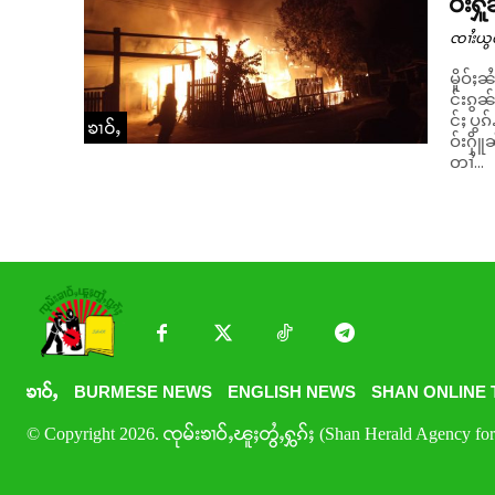
ဝ်းႁ
ၸၢႆးယွ
မိူဝ်ႈ
င်းၵွၼ
င်ႈ ပွၵ
ၶၢဝ်ႇ
ဝ်းႁိ
တၢႆ...
ၶၢဝ်ႇ
BURMESE NEWS
ENGLISH NEWS
SHAN ONLINE 
© Copyright 2026. ၸုမ်းၶၢဝ်ႇၽူႈတွႆႇႁွၵ်ႈ (Shan Herald Agency for 