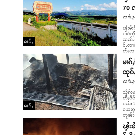
70 
ၸၢႆးယွ
ၾႆးမႆႈ
ပၢင်တိုၵ်း
ၼၼ်ႉမႃ
ၶၢဝ်ႇ
င်ႇၸၢဝ
တ်းၸၢ
မၢၵ်ႇ
ထုၵ်
ၸၢႆးယွ
သိုၵ်း
တီႈဝဵင်းႁူ
ဝၼ်း 2 
ၶၢဝ်ႇ
ယေးၵူၼ
တူၼ်ႈတ
ၾႆးမ