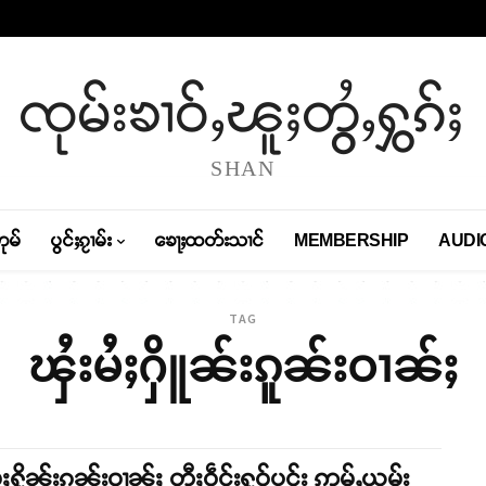
ၸုမ်းၶၢဝ်ႇၽူႈတွႆႇႁွၵ်ႈ
SHAN
တုမ်
ပွင်ႈၵႂၢမ်း
ၶေႃႈထတ်းသၢင်
MEMBERSHIP
AUDI
TAG
ၾႆးမႆႈႁိူၼ်းၵူၼ်းဝၢၼ်ႈ
ႆႈႁိူၼ်းၵူၼ်းဝၢၼ်ႈ တီႈဝဵင်းႁူဝ်ပူင်း ဢမ်ႇယွမ်း