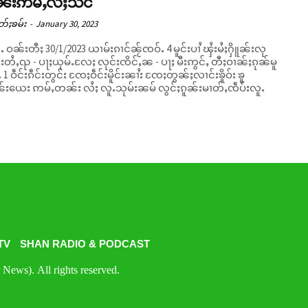
ိူၼ်းဢမ်ႇလႆႈသင်
တ်ႈၶမ်း
-
January 30, 2023
ၼႆႉ ဝၼ်းတီႈ 30/1/2023 ယၢမ်းၵၢင်ၼႂ်ၸဝ်ႉ 4 မူင်းပၢႆ ၾႆးမႆႈႁိူၼ်းလု
်းတႆႇၺ - ပႃႈယုမ်ႉလႄႈ လုင်းၸိင်ႇၼ - ပႃႈ မီးဢွင်ႇ တီႈဝၢၼ်ႈၵုၼ်မူ
်ႉ 1 ဝဵင်းၵဵင်းတွင်း ၸႄႈဝဵင်းမိူင်းၼၢႆး ၸႄႈတွၼ်ႈလၢင်းၶိူဝ်း ၶူ
ူၼ်းယေး ဢမ်ႇတၼ်း လႆႈ လူႉသုမ်းၼမ် လွင်ႈၵူၼ်းမၢတ်ႇၸဵပ်းလူႉ
TV
SHAN RADIO & PODCAST
News). All rights reserved.