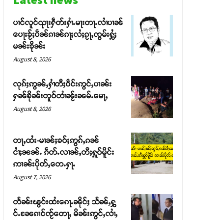
ပၢင်လူင်ၺႃးႁဵတ်းႁၢႆႉမႃးတႃႉလၢႆပၢၼ် ​​
ပေႃးၶႂ်ႈပဵၼ်ၵၢၼ်ၵႃႈလႆႈၵႂႃႇၸွမ်းႁွႆႈ
မၼ်းၶိုၼ်း
August 8, 2026
လုၵ်ႈဢွၼ်ႇႁၢႆတီႈဝဵင်းဢွင်ႇပၢၼ်း
ႁၼ်ၶိုၼ်းတူဝ်တၢႆၼႂ်းၼမ်ႉမေႃႇ
August 8, 2026
တႃႇထႆး-မၢၼ်ႈၶဝ်ႈဢွၵ်ႇၵၼ်
ငၢႆႈၼၼ်ႉ ၵဵတ်ႉလၢၼ်ႇတီႈႁူဝ်မိူင်း
ဢၢၼ်းပိုတ်ႇတေႉႁႃႉ
August 7, 2026
တႅၼ်းၽွင်းထႆးၵေႃႉၼိုင်ႈ သႅၼ်ႇႁွ
င်ႉၼႄၵၢင်ၸႂ်တေႃႇ မိၼ်းဢွင်ႇလၢႆႇ