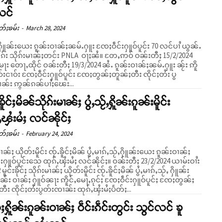
လင်
တ်ႈၶမ်း
-
March 28, 2024
ႁိူၼ်းယေး ၵူၼ်းဝၢၼ်ႈၼမ်ႉႁူး ၸႄႈဝဵင်းႁူဝ်ပူင်း 70 လင်ပၢႆ ယွၼ်ႉ
 သိုၵ်းမၢၼ်ႈတင်း PNLA ဝႃႈၼႆ။ တႄႇဢဝ် ဝၼ်းတီႈ 15/2/2024
း တေႃႇထိုင် ဝၼ်းတီႈ 19/3/2024 ၼႆႉ ၵူၼ်းဝၢၼ်ႈၼမ်ႉႁူး ၼႂ်း ဢိူ
်းငၢဝ်း ၸႄႈဝဵင်းႁူဝ်ပူင်း ၸႄႈတွၼ်ႈတူၼ်ႈတီး ၸိုင်ႈတႆး ပွ
ၼ်း ဢွၼ်ၵၼ်ပၢႆႈၽေး...
ၶိူင်ႈမိၼ်သိုၵ်းမၢၼ်ႈ ပွႆႇသႂ်ႇႁိူၼ်းၵူၼ်းမိူင်း
ႇၾႆးမႆႈ လင်ၼိုင်ႈ
တ်ႈၶမ်း
-
February 24, 2024
မၢၼ်ႈ ယိုတ်းမိူင်း ၸႂ်ႉၶိူင်ႈမိၼ် ပွႆႇမၢၵ်ႇသႂ်ႇႁိူၼ်းယေး ၵူၼ်းဝၢၼ်ႈ
ဝ်ပူင်းသေ ထုၵ်ႇၾႆးမႆႈ လင်ၼိုင်ႈ။ ဝၼ်းတီႈ 23/2/2024 ယၢမ်းဝၢႆး
မူင်းၶိုင်ႈ သိုၵ်းမၢၼ်ႈ ယိုတ်းမိူင်း ၸႂ်ႉၶိူင်ႈမိၼ် ပွႆႇမၢၵ်ႇသႂ်ႇ ႁိူၼ်း
်း ဝၢၼ်ႈ ႁူဝ်ၼႃး ဢိူင်ႇမေႃႇၵုင်ႈ ၸႄႈဝဵင်းႁူဝ်ပူင်ႈ ၸႄႈတွၼ်ႈ
ီး ၸိုင်ႈတႆးပွတ်းၸၢၼ်း ထုၵ်ႇၾႆးမႆႈပႅတ်ႈ...
ႆႈႁိူၼ်းၵူၼ်းဝၢၼ်ႈ ဝဵင်းၵဵင်းတွင်း သွင်လင် ၶူ