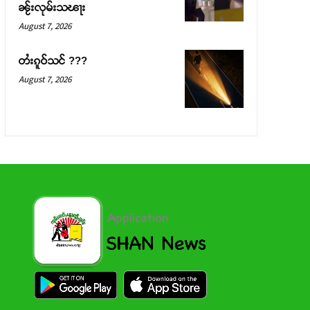
ၼႂ်းလုမ်းသၽႃး
August 7, 2026
တႆးၵူဝ်သင် ???
August 7, 2026