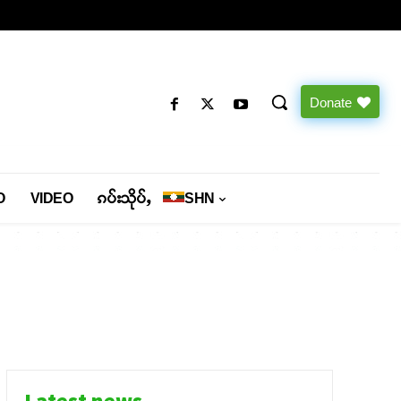
Donate
O
VIDEO
ၵပ်းသိုပ်ႇ
SHN
Latest news