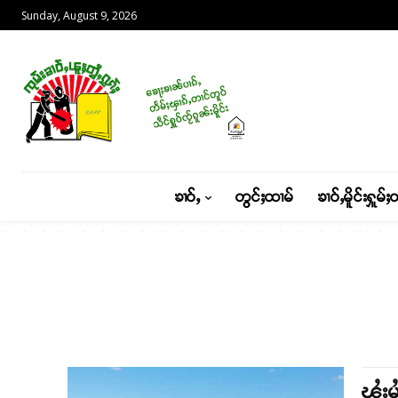
Sunday, August 9, 2026
ၶၢဝ်ႇ
တွင်ႈထၢမ်
ၶၢဝ်ႇမိူင်းႁူမ်ႈ
ၾႆးမ