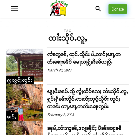
Donate
TAG
ၸၢႆးသိုဝ်ႉလူႇ
ၸၢႆးဢွၼ်ႇ ထုင်ႉယိူင်း ပႆႇၸၢင်ႈၽႃႇတ
တ်းၶေႃးၼဵင် မေႃယႃႁႂ်ႈၵိၼ်ယႃပႂ်ႉ
March 20, 2023
ၵူႈလွင်ႈလွင်ႈ
ၽူႈမီးၼမ်ႉၸႂ် ၸွႆႈထႅမ်လႄႈ ၸၢႆးသိုဝ်ႉလူႇ
ႁူင်းႁဵၼ်းၸိူဝ်ႉၸၢတ်ႈထုင့်ယိူင်း တူဝ်ႈ
တၼ်း တႃႇၽႃႇတတ်းၶေႃးဢွမ်း
February 2, 2023
ၶၢဝ်ႇ
ၼုမ်ႇၸၢႆးဢွၼ်ႇၵေႃ့ၼိုင်ႈ ပဵၼ်ၶေႃးၼဵ