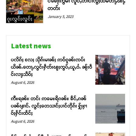
င်ၶေႃးဢွမ်း လူဝ်ႇတၢင်းၸွႆႈထႅမ်တႃႇၽႃႇ
တတ်း
January 5, 2023
ၵူႈလွင်ႈလွင်ႈ
Latest news
ပလိၵ်ႈ လႄႈ သိုၵ်းမၢၼ်ႈ ဢဝ်ၵူၼ်းၸပ်း
ယိၼ်ႉတေႃႇလွင်းႁဵတ်းၽူႈၸွပ်ႇယူႇဝႆႉ ၼႂ်းဝဵ
င်းလႃႈသဵဝ်ႈ
August 6, 2026
ဢီႊရၼ်ႊ တင်း ဢမေႊရိၵၼ်ႊ ၶဵင်ႇၵၼ်
ပၼ်ၾၢင်ႉ လွင်ႈတေသၢင်ႈပၢင်တိုၵ်း ႁႂ်ႈႁၢ
ဝ်ႈႁႅင်းထႅင်ႈ
Support SHAN
August 6, 2026
တႃႇႁႂ်ႈသဵင်ၵၢင်ၸႂ်ၵူၼ်းမိူင်း ၵူႈတီႈၵူႈလႅၼ်ပေႃးတေၸွ