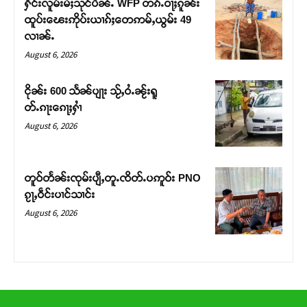
ႁႅင်းလူမ်းမႆႈသုင်ပီၼႆႉ WFP တၵ်ႉဝႃႈၵူၼ်း
တ်ႇ တူဝ်ႈလုမ်ႈၾႃႉၼၼ်ႉ ၶဝ်ႈႁူမ်ႈၵမ်ႉထႅမ် ၸုမ်းၶၢ
ထူပ်းၽေးဢိုပ်းယၢၵ်ႈတေဢမ်ႇယွမ်း 49
ဝ်ႇၽူႈတွႆႇႁွၵ်ႈ လႆႈယူႇၶႃႈဢေႃႈ။
လၢၼ်ႉ
August 6, 2026
Donate Now
ငိုၼ်း 600 သႅၼ်ပျႃး သႂ်ႇဝႆႉၼႂ်းရူ
တ်ႉၵႃးၵေႃႈႁၢႆ
August 6, 2026
တူဝ်တႅၼ်းၸုမ်းပျီႇတူႉၸိတ်ႉပဢူဝ်း PNO
ၵႂႃႇဝဵင်းပၢင်သၢင်း
August 6, 2026