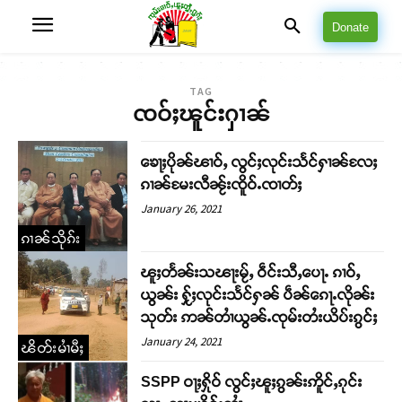
Donate
TAG
ၸဝ်ႈၽူင်းႁၢၼ်
ၶေႃႈပိုၼ်ၽၢဝ်ႇ လွင်ႈလုင်းသႅင်ႁၢၼ်လႄႈ
ၵၢၼ်မႄးလီၼႂ်းၸိူဝ်ႉၸၢတ်ႈ
January 26, 2021
ၵၢၼ်သိုၵ်း
ၽူႈတႅၼ်းသၽႃးမႂ်ႇ ဝဵင်းသီႇပေႃႉ ၵၢဝ်ႇ
ယွၼ်း ႁႂ်ႈလုင်းသႅင်ႁၼ် ပဵၼ်ၵေႃႉလိုၼ်း
သုတ်း ဢၼ်တၢႆယွၼ်ႉၸုမ်းတႆးယိပ်းၵွင်ႈ
January 24, 2021
ၽိတ်းမၢႆမီႈ
SSPP ဝႃႈႁိုဝ် လွင်ႈၽူႈၵွၼ်းဢိူင်ႇၵုင်း