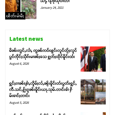
သႃႇ ၺႃးယိုဝ်းတၢႆ
January 24, 2021
ၽိတ်းမၢႆမီႈ
Latest news
မိၼ်းဢွင်ႇလၢႆႇ ဢွၼ်ဢဝ်ၽွင်းလူင်တႂ်ႈလူင်
ပွင်ၸိုင်ႈသိုၵ်းမၢၼ်ႈသေ ႁွတ်ႈထိုင်မိူင်းထႆး
August 6, 2026
ႁွင်ႈၵၢၼ်ၾၢႆႇလိူမ်ႈလႆႇၼႂ်းမိူင်းတႆးပွတ်းႁွင်ႇ
ၸီႉသင်ႇႁႂ်ႈၵူၼ်းမိူင်းယႃႉသုမ်ႉတၢင်းၶၢႆ ႁိ
မ်းၶၢင်ႈတၢင်း
Support SHAN
August 5, 2026
တႃႇႁႂ်ႈသဵင်ၵၢင်ၸႂ်ၵူၼ်းမိူင်း ၵူႈတီႈၵူႈလႅၼ်ပေႃးတေၸွ