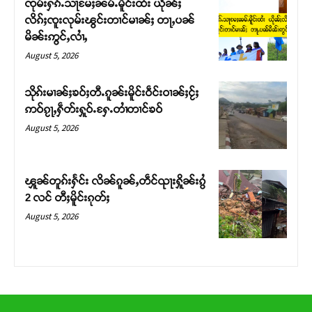
ၸုမ်းႁၵ်ႉသႃမႄႈၼမ်ႉမိူင်းထႆး ယိုၼ်ႈ
တ်ႇ တူဝ်ႈလုမ်ႈၾႃႉၼၼ်ႉ ၶဝ်ႈႁူမ်ႈၵမ်ႉထႅမ် ၸုမ်းၶၢ
လိၵ်ႈၸူးလုမ်းၽွင်းတၢင်မၢၼ်ႈ တႃႇပၼ်
ဝ်ႇၽူႈတွႆႇႁွၵ်ႈ လႆႈယူႇၶႃႈဢေႃႈ။
မိၼ်းဢွင်ႇလၢႆႇ
August 5, 2026
Donate Now
သိုၵ်းမၢၼ်ႈၶဝ်ႈတီႉၵူၼ်းမိူင်းဝဵင်းဝၢၼ်ႈငႂ်ႈ
ဢဝ်ၵႂႃႇႁဵတ်းႁူဝ်ႉႁႄႉတၢႆတၢင်ၶဝ်
August 5, 2026
ၾူၼ်တူၵ်းႁႅင်း လိၼ်ၵူၼ်ႇတဵင်ၺႃးႁိူၼ်းၵွႆ
2 လင် တီႈမိူင်းၵုတ်ႈ
August 5, 2026