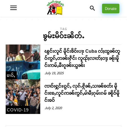
Donate
TAG
ၶွမ်ႊမိဝ်ႊၼိတ်ႉ
ၽွင်းလူင် မိူင်းၶိဝ်းပႃး Cuba လႆႈထွၼ်တူ
ဝ်ဢွၵ်ႇတၼ်းႁဵင်း လူၺ်ႈလၢတ်ႈဝႃႈ ၼႂ်းမိူ
င်းဢမ်ႇမီးၵူၼ်းယွၼ်း
July 19, 2025
ၶၢဝ်ႇ
ၸၢဝ်းႁွင်ႊၵွင်ႇ လုၵ်ႉႁိုၼ်ႇသၢၼ်ၶတ်း မိူ
င်းၶႄႇလူင်ဢၼ်ဢွၵ်ႇမၢႆမီႈၵုမ်းၵမ် ၼိူဝ်မိူ
င်းၶဝ်
July 2, 2020
COVID-19