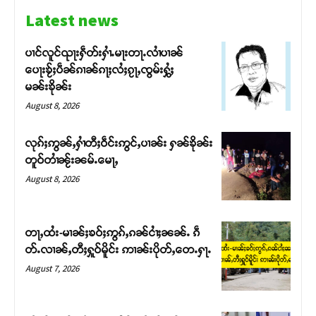
Latest news
ပၢင်လူင်ၺႃးႁဵတ်းႁၢႆႉမႃးတႃႉလၢႆပၢၼ် ​​
ပေႃးၶႂ်ႈပဵၼ်ၵၢၼ်ၵႃႈလႆႈၵႂႃႇၸွမ်းႁွႆႈ
မၼ်းၶိုၼ်း
August 8, 2026
လုၵ်ႈဢွၼ်ႇႁၢႆတီႈဝဵင်းဢွင်ႇပၢၼ်း ႁၼ်ၶိုၼ်း
တူဝ်တၢႆၼႂ်းၼမ်ႉမေႃႇ
August 8, 2026
Support SHAN
တႃႇထႆး-မၢၼ်ႈၶဝ်ႈဢွၵ်ႇၵၼ်ငၢႆႈၼၼ်ႉ ၵဵ
တ်ႉလၢၼ်ႇတီႈႁူဝ်မိူင်း ဢၢၼ်းပိုတ်ႇတေႉႁႃႉ
တႃႇႁႂ်ႈသဵင်ၵၢင်ၸႂ်ၵူၼ်းမိူင်း ၵူႈတီႈၵူႈလႅၼ်ပေႃးတေၸွ
August 7, 2026
တ်ႇ တူဝ်ႈလုမ်ႈၾႃႉၼၼ်ႉ ၶဝ်ႈႁူမ်ႈၵမ်ႉထႅမ် ၸုမ်းၶၢ
ဝ်ႇၽူႈတွႆႇႁွၵ်ႈ လႆႈယူႇၶႃႈဢေႃႈ။