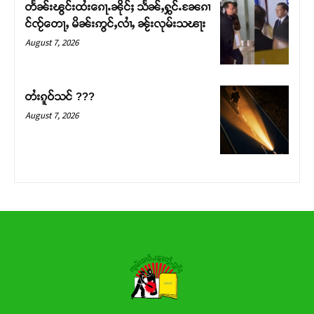
တႅၼ်းၽွင်းထႆးၵေႃႉၼိုင်ႈ သႅၼ်ႇႁွင်ႉၼႄၵၢ
င်ၸႂ်တေႃႇ မိၼ်းဢွင်ႇလၢႆႇ ၼႂ်းလုမ်းသၽႃး
Donate Now
August 7, 2026
တႆးၵူဝ်သင် ???
August 7, 2026