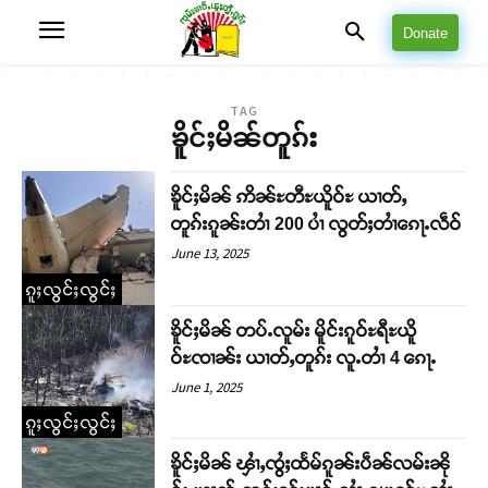
Donate
TAG
ၶိူင်ႈမိၼ်တူၵ်း
ၶိူင်ႈမိၼ် ဢိၼ်ႊတီႊယိူဝ်ႊ ယၢတ်ႇ
တူၵ်းၵူၼ်းတၢႆ 200 ပၢႆ လွတ်ႈတၢႆၵေႃႉလဵဝ်
June 13, 2025
ၵူႈလွင်ႈလွင်ႈ
ၶိူင်ႈမိၼ် တပ်ႉလူမ်း မိူင်းၵူဝ်ႊရီႊယိူ
ဝ်ႊၸၢၼ်း ယၢတ်ႇတူၵ်း လူႉတၢႆ 4 ၵေႃႉ
June 1, 2025
ၵူႈလွင်ႈလွင်ႈ
ၶိူင်ႈမိၼ် ၾၢႆႇၸွႆႈထႅမ်ၵူၼ်းပဵၼ်လမ်းၼို