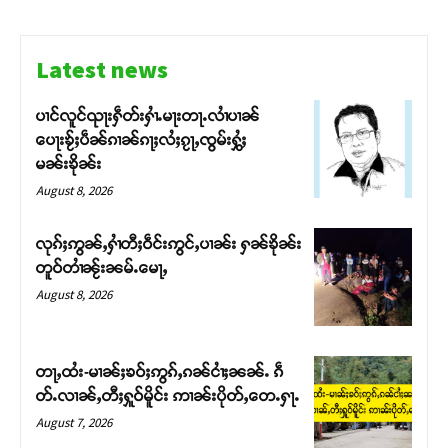
Latest news
ပၢင်လူင်ၺႃးႁဵတ်းႁၢႆႉမႃးတႃႉလၢႆပၢၼ် ​​
Support SHAN
ပေႃးၶႂ်ႈပဵၼ်ၵၢၼ်ၵႃႈလႆႈၵႂႃႇၸွမ်းႁွႆႈ
မၼ်းၶိုၼ်း
တႃႇႁႂ်ႈသဵင်ၵၢင်ၸႂ်ၵူၼ်းမိူင်း ၵူႈတီႈၵူႈလႅၼ်ပေႃးတေၸွ
August 8, 2026
တ်ႇ တူဝ်ႈလုမ်ႈၾႃႉၼၼ်ႉ ၶဝ်ႈႁူမ်ႈၵမ်ႉထႅမ် ၸုမ်းၶၢ
ဝ်ႇၽူႈတွႆႇႁွၵ်ႈ လႆႈယူႇၶႃႈဢေႃႈ။
လုၵ်ႈဢွၼ်ႇႁၢႆတီႈဝဵင်းဢွင်ႇပၢၼ်း ႁၼ်ၶိုၼ်း
တူဝ်တၢႆၼႂ်းၼမ်ႉမေႃႇ
Donate Now
August 8, 2026
တႃႇထႆး-မၢၼ်ႈၶဝ်ႈဢွၵ်ႇၵၼ်ငၢႆႈၼၼ်ႉ ၵဵ
တ်ႉလၢၼ်ႇတီႈႁူဝ်မိူင်း ဢၢၼ်းပိုတ်ႇတေႉႁႃႉ
August 7, 2026