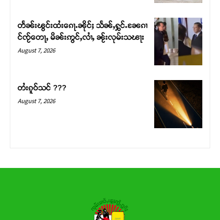
တႅၼ်းၽွင်းထႆးၵေႃႉၼိုင်ႈ သႅၼ်ႇႁွင်ႉၼႄၵၢ
င်ၸႂ်တေႃႇ မိၼ်းဢွင်ႇလၢႆႇ ၼႂ်းလုမ်းသၽႃး
August 7, 2026
တႆးၵူဝ်သင် ???
August 7, 2026