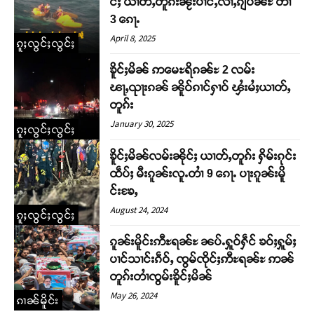
င်ႈ ယၢတ်ႇတူၵ်းၼႂ်းပၢင်ႇလၢႆႇၵျပၼ်ႊ တၢႆ
3 ၵေႃႉ
April 8, 2025
ၵူႈလွင်ႈလွင်ႈ
ၶိူင်ႈမိၼ် ဢမေႊရိၵၼ်ႊ 2 လမ်း
ၽႃႇၺႃးၵၼ် ၼိူဝ်ၵၢင်ႁၢဝ် ၾႆးမႆႈယၢတ်ႇ
တူၵ်း
January 30, 2025
ၵူႈလွင်ႈလွင်ႈ
ၶိူင်ႈမိၼ်လမ်းၼိုင်ႈ ယၢတ်ႇတူၵ်း ႁိမ်းၵုင်း
ထဵပ်ႈ မီးၵူၼ်းလူႉတၢႆ 9 ၵေႃႉ ပႃးၵူၼ်းမိူ
င်းၶႄႇ
August 24, 2024
ၵူႈလွင်ႈလွင်ႈ
ၵူၼ်းမိူင်းဢီႊရၼ်ႊ ၼပ်ႉႁူဝ်ႁဵင် ၶဝ်ႈႁူမ်ႈ
ပၢင်သၢင်းၵဵဝ်ႇ ၸွမ်ၸိုင်ႈဢီႊရၼ်ႊ ဢၼ်
တူၵ်းတၢႆၸွမ်းၶိူင်ႈမိၼ်
May 26, 2024
ၵၢၼ်မိူင်း