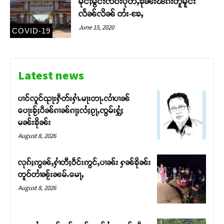
မုင်ႈမွင်းၸဵဝ်းပိုတ်ႇၶိုၼ်းၽၵ်းတူမိူင်း
လႅၼ်လိၼ် တႆး-ၶႄႇ
June 15, 2020
COVID-19
Latest news
ပၢင်လူင်ၺႃးႁဵတ်းႁၢႆႉမႃးတႃႉလၢႆပၢၼ် ​​
ပေႃးၶႂ်ႈပဵၼ်ၵၢၼ်ၵႃႈလႆႈၵႂႃႇၸွမ်းႁွႆႈ
မၼ်းၶိုၼ်း
August 8, 2026
လုၵ်ႈဢွၼ်ႇႁၢႆတီႈဝဵင်းဢွင်ႇပၢၼ်း ႁၼ်ၶိုၼ်း
တူဝ်တၢႆၼႂ်းၼမ်ႉမေႃႇ
August 8, 2026
Support SHAN
တႃႇႁႂ်ႈသဵင်ၵၢင်ၸႂ်ၵူၼ်းမိူင်း ၵူႈတီႈၵူႈလႅၼ်ပေႃးတေၸွ