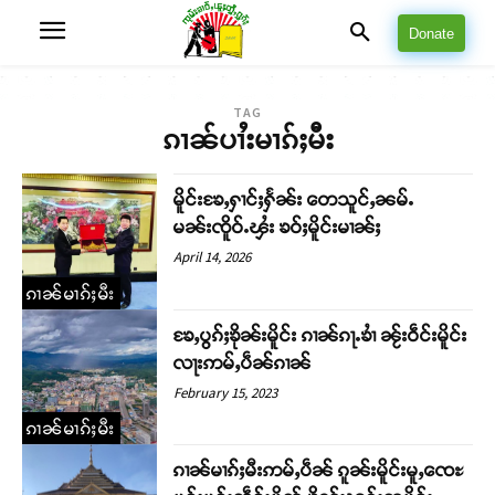
Donate
TAG
ၵၢၼ်ပၢႆးမၢၵ်ႈမီး
မိူင်းၶႄႇႁၢင်ႈႁႅၼ်း တေသူင်ႇၼမ်ႉ
မၼ်းၸိူဝ်ႉၾႆး ၶဝ်ႈမိူင်းမၢၼ်ႈ
April 14, 2026
ၵၢၼ်မၢၵ်ႈမီး
ၶႄႇပွၵ်ႈၶိုၼ်းမိူင်း ၵၢၼ်ၵႃႉၶၢႆ ၼႂ်းဝဵင်းမိူင်း
လႃးဢမ်ႇပဵၼ်ၵၢၼ်
February 15, 2023
ၵၢၼ်မၢၵ်ႈမီး
ၵၢၼ်မၢၵ်ႈမီးဢမ်ႇပဵၼ် ၵူၼ်းမိူင်းမူႇၸေႊ