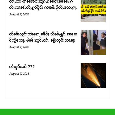
တႃႇထႆး-မၢၼ်ႈၶဝ်ႈဢွၵ်ႇၵၼ်ငၢႆႈၼၼ်ႉ ၵဵ
တ်ႇ တူဝ်ႈလုမ်ႈၾႃႉၼၼ်ႉ ၶဝ်ႈႁူမ်ႈၵမ်ႉထႅမ် ၸုမ်းၶၢ
တ်ႉလၢၼ်ႇတီႈႁူဝ်မိူင်း ဢၢၼ်းပိုတ်ႇတေႉႁႃႉ
ဝ်ႇၽူႈတွႆႇႁွၵ်ႈ လႆႈယူႇၶႃႈဢေႃႈ။
August 7, 2026
Donate Now
တႅၼ်းၽွင်းထႆးၵေႃႉၼိုင်ႈ သႅၼ်ႇႁွင်ႉၼႄၵၢ
င်ၸႂ်တေႃႇ မိၼ်းဢွင်ႇလၢႆႇ ၼႂ်းလုမ်းသၽႃး
August 7, 2026
တႆးၵူဝ်သင် ???
August 7, 2026