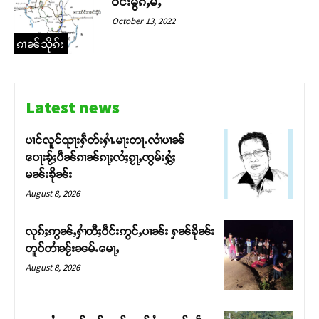
ဝဵင်းမွၵ်ႇမႆႇ
October 13, 2022
ၵၢၼ်သိုၵ်း
Latest news
ပၢင်လူင်ၺႃးႁဵတ်းႁၢႆႉမႃးတႃႉလၢႆပၢၼ် ​​
ပေႃးၶႂ်ႈပဵၼ်ၵၢၼ်ၵႃႈလႆႈၵႂႃႇၸွမ်းႁွႆႈ
မၼ်းၶိုၼ်း
August 8, 2026
လုၵ်ႈဢွၼ်ႇႁၢႆတီႈဝဵင်းဢွင်ႇပၢၼ်း ႁၼ်ၶိုၼ်း
တူဝ်တၢႆၼႂ်းၼမ်ႉမေႃႇ
August 8, 2026
Support SHAN
တႃႇႁႂ်ႈသဵင်ၵၢင်ၸႂ်ၵူၼ်းမိူင်း ၵူႈတီႈၵူႈလႅၼ်ပေႃးတေၸွ