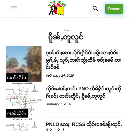
Donate
TAG
ၵိူၼ်ႇတူလူင်
ၵူၼ်းပၢႆႈၽေးသိုၵ်းႁဵင်ပၢႆ ၼႂ်းၸႄႈဝဵင်း
မွၵ်ႇမႆႇ လူဝ်ႇတၢင်းၸွႆႈထႅမ် ၶဝ်ႈၼမ်ႉတၢ
င်းၵိၼ်
February 24, 2026
ၵၢၼ်သိုၵ်း
သိုၵ်းမၢၼ်ႈတင်း PNO ထႅမ်ႁႅင်းထူဝ်းသို
ၵ်းၶဝ်ႈ တၢင်းဢိူင်ႇ ၵိူၼ်ႇတူလူင်
January 7, 2026
ၵၢၼ်သိုၵ်း
PNLO လႄႈ RCSS ယိုဝ်းၵၼ်ၼႂ်းထုင်ႉ