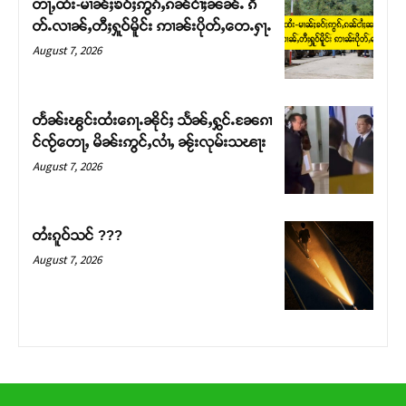
တႃႇထႆး-မၢၼ်ႈၶဝ်ႈဢွၵ်ႇၵၼ်ငၢႆႈၼၼ်ႉ ၵဵ
တ်ႇ တူဝ်ႈလုမ်ႈၾႃႉၼၼ်ႉ ၶဝ်ႈႁူမ်ႈၵမ်ႉထႅမ် ၸုမ်းၶၢ
တ်ႉလၢၼ်ႇတီႈႁူဝ်မိူင်း ဢၢၼ်းပိုတ်ႇတေႉႁႃႉ
ဝ်ႇၽူႈတွႆႇႁွၵ်ႈ လႆႈယူႇၶႃႈဢေႃႈ။
August 7, 2026
Donate Now
တႅၼ်းၽွင်းထႆးၵေႃႉၼိုင်ႈ သႅၼ်ႇႁွင်ႉၼႄၵၢ
င်ၸႂ်တေႃႇ မိၼ်းဢွင်ႇလၢႆႇ ၼႂ်းလုမ်းသၽႃး
August 7, 2026
တႆးၵူဝ်သင် ???
August 7, 2026