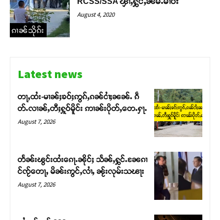
RCSS/SSA ၾၢႆႇႁွင်ႇၼမ်ႉမၢဝ်း
August 4, 2020
ၵၢၼ်သိုၵ်း
Latest news
တႃႇထႆး-မၢၼ်ႈၶဝ်ႈဢွၵ်ႇၵၼ်ငၢႆႈၼၼ်ႉ ၵဵ
တ်ႉလၢၼ်ႇတီႈႁူဝ်မိူင်း ဢၢၼ်းပိုတ်ႇတေႉႁႃႉ
August 7, 2026
တႅၼ်းၽွင်းထႆးၵေႃႉၼိုင်ႈ သႅၼ်ႇႁွင်ႉၼႄၵၢ
င်ၸႂ်တေႃႇ မိၼ်းဢွင်ႇလၢႆႇ ၼႂ်းလုမ်းသၽႃး
August 7, 2026
Support SHAN
တႃႇႁႂ်ႈသဵင်ၵၢင်ၸႂ်ၵူၼ်းမိူင်း ၵူႈတီႈၵူႈလႅၼ်ပေႃးတေၸွ