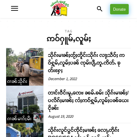
Donate
TAG
ဢဝ်ႁူမ်ႇလူမ်ႈ
သိုၵ်းမၢၼ်ႈတႂ်ႈတိူင်းသိုၵ်း လႃႈသဵဝ်ႈ ဢ
ဝ်ႁူမ်ႇလူမ်ႈပၼ် ၸုမ်းပျီႇတူႉၸိတ်ႉ ၶု
တ်းႁႄႈ
December 1, 2022
ၵၢၼ်သိုၵ်း
တၢင်းဝဵင်းမူႇၸေႊ ၼမ်ႉၶမ်း သိုၵ်းမၢၼ်ႈ/
ပလိၵ်ႈမၢၼ်ႈ လႆႈဢဝ်ႁူမ်ႇလူမ်ႈပၼ်ယေး
ငိုၼ်း
August 19, 2020
ၵၢၼ်မၢၵ်ႈမီး
သိုၵ်းလူင်ပွင်ၸိုင်ႈမၢၼ်ႈ လေႃႇတိုၵ်း