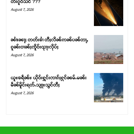
တႆးၵူဝ်သင် ???
တ်ႇ တူဝ်ႈလုမ်ႈၾႃႉၼၼ်ႉ ၶဝ်ႈႁူမ်ႈၵမ်ႉထႅမ် ၸုမ်းၶၢ
August 7, 2026
ဝ်ႇၽူႈတွႆႇႁွၵ်ႈ လႆႈယူႇၶႃႈဢေႃႈ။
Donate Now
ၼၢႆးၼႃႈ တတ်းၶၢႆ တီႈလိၼ်ဢၼ်ပၼ်တႃႇ
ၵူၼ်းဝၢၼ်ႈၸိူဝ်းၺႃးလိုပ်ႈ
August 7, 2026
ယူႊၶရဵၼ်ႊ ယိုဝ်းႁူင်းၸၢၵ်ႈႁုင်ၼမ်ႉမၼ်း
မဵၼ်မိူင်းရတ်ႉသျႃႊသွင်တီႈ
August 7, 2026