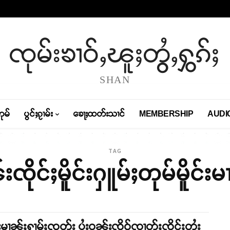
ၸုမ်းၶၢဝ်ႇၽူႈတွႆႇႁွၵ်ႈ
SHAN
တုမ်
ပွင်ႈၵႂၢမ်း
ၶေႃႈထတ်းသၢင်
MEMBERSHIP
AUDI
TAG
ၸိုင်ႈမိူင်းႁူမ်ႈတုမ်မိူင်း
်းမၢၼ်ႈႁၢမ်ႈၸတ်း ပွႆးဝၼ်းၸိူဝ့်ၸၢတ်ႈၸိုင်ႈတႆး