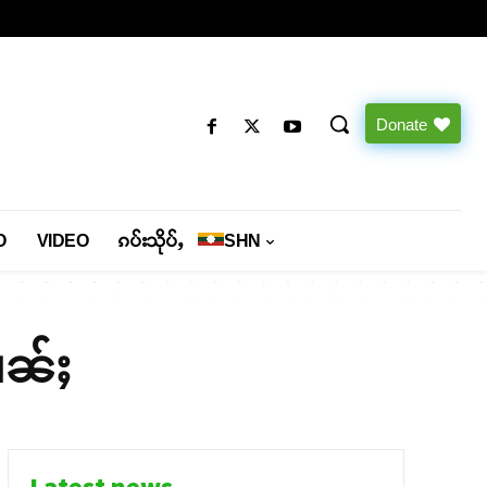
Donate
O
VIDEO
ၵပ်းသိုပ်ႇ
SHN
မၢၼ်ႈ
Latest news