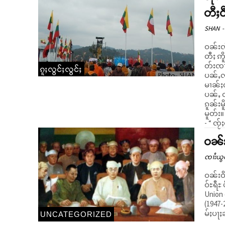
တီႈဝ
SHAN
-
ဝၼ်းၸ
တီႈ ဢိ
တ်းၸၢ
ၵူႈလွင်ႈလွင်ႈ
ပၼ်ႇလၢတ်ႈၼင်ႇၼႆ။ မိ
မၢၼ်ႈလ
ပၼ်ႇ တ
ၵူၼ်းမ
မူတ်း။ ၽူႈတူင့်ၼိုင်ႈႁၢင်ႈႁႅၼ်းပၢင်ပွႆးၵေႃႉၼိုင်ႈလၢတ်ႈတီႈၽူႈတွႆႇႁွၵ်ႈ
- “ ၸႂ
ဝၼ်းၸ
ၸၢႆးယွ
ဝၼ်းဝ
ဝ်ႊရီႊ
Union 
(1947-2
မ်ႈပႃႈ
UNCATEGORIZED