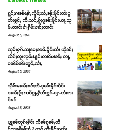
ႁွင်ႈၵၢၼ်ၾၢႆႇလိူမ်ႈလႆႇၼႂ်းမိူင်းတႆးပွ
တ်းႁွင်ႇ ၸီႉသင်ႇႁႂ်ႈၵူၼ်းမိူင်းယႃႉသု
မ်ႉတၢင်းၶၢႆ ႁိမ်းၶၢင်ႈတၢင်း
August 5, 2026
ၸုမ်းႁၵ်ႉသႃမႄႈၼမ်ႉမိူင်းထႆး ယိုၼ်ႈ
လိၵ်ႈၸူးလုမ်းၽွင်းတၢင်မၢၼ်ႈ တႃႇ
ပၼ်မိၼ်းဢွင်ႇလၢႆႇ
August 5, 2026
သိုၵ်းမၢၼ်ႈၶဝ်ႈတီႉၵူၼ်းမိူင်းဝဵင်း
ဝၢၼ်ႈငႂ်ႈ ဢဝ်ၵႂႃႇႁဵတ်းႁူဝ်ႉႁႄႉတၢႆတၢ
င်ၶဝ်
August 5, 2026
ၾူၼ်တူၵ်းႁႅင်း လိၼ်ၵူၼ်ႇတဵ
င်ၺႃးႁိူၼ်းၵွႆ 2 လင် တီႈမိူင်းၵုတ်ႈ