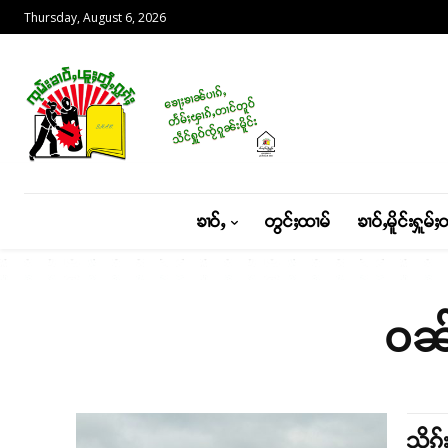
Thursday, August 6, 2026
ၶၢဝ်ႇ
တွင်ႈထၢမ်
ၶၢဝ်ႇမိူင်းႁူမ်ႈ
ဝၼ်း
သိုၵ