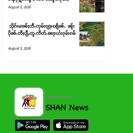
August 5, 2026
သိုၵ်းမၢၼ်ႈတီႉၸုမ်းၵျႃႊၽျႅၼ်ႉ ၼႂ်း
ပိုၼ်ႉတီႈပျီႇတူႉၸိတ်ႉၼႃးယႆးၵုမ်းၵမ်
August 5, 2026