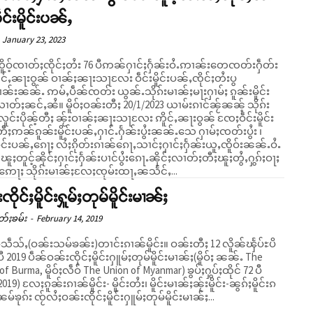
ဵင်းမိူင်းပၼ်ႇ
January 23, 2023
ိူဝ့်ၸၢတ်ႈၸိုင်ႈတႆး 76 ပီဢၼ်ႁၢင်ႈႁႅၼ်းဝႆႉဢၢၼ်းတေၸတ်းႁဵတ်း
ူင်ႇၼႃးဝွၼ် ဝၢၼ်ႈၼႃးသႃလႄး ဝဵင်းမိူင်းပၼ်ႇၸိုင်ႈတႆးပွ
ၼ်းၼၼ်ႉ ဢမ်ႇပဵၼ်ၸတ်း ယွၼ်ႉသိုၵ်းမၢၼ်ႈမႃးႁၢမ်ႈ ၵူၼ်းမိူင်း
ူဝ်ႈဝၼ်းတီႈ 20/1/2023 ယၢမ်းၵၢင်ၼႂ်ၼၼ့် သိုၵ်း
ူင်းပိုၼ့်တီႈ ၼႂ်းဝၢၼ်ႈၼႃးသႃလႄး ဢိူင်ႇၼႃးဝွၼ် ၸႄႈဝဵင်းမိူင်း
ီႈဢၼ်ၵူၼ်းမိူင်းပၼ်ႇႁၢင်ႉႁႅၼ်းပွႆးၼၼ်ႉသေ ႁၢမ်ႈၸတ်းပွႆး ၊
ိူင်းပၼ်ႇၵေႃႈ လႆႈၵိုတ်းၵၢၼ်ၵေႃႇသၢင်ႈႁၢင်ႈႁႅၼ်းယူႇၸိူဝ်းၼၼ်ႉဝႆႉ
ဝႃႈ
်ႈဢေႃႈ သိုၵ်းမၢၼ်ႈလႄႈၸုမ်းထႃႇၼသႅင်ႇ...
ိုင်ႈမိူင်းႁူမ်ႈတုမ်မိူင်းမၢၼ်ႈ
တ်ႈၶမ်း
-
February 14, 2019
ိသဵသ်ႇ(ဝၼ်းသမ်ၶၼ်း)တၢင်းၵၢၼ်မိူင်း။ ဝၼ်းတီႈ 12 လိူၼ်ၾႅပ်ႊပိ
 ပီ 2019 ပဵၼ်ဝၼ်းၸိုင်ႈမိူင်းႁူမ်ႈတုမ်မိူင်းမၢၼ်ႈ(မိူဝ်ႈ ၼၼ်ႉ The
of Burma, မိူဝ်ႈလဵဝ် The Union of Myanmar) ၶွပ်ႈႁွပ်ႈထိုင် 72 ပီ
019) လႄႈၵူၼ်းၵၢၼ်မိူင်း- မိူင်းတႆး၊ မိူင်းမၢၼ်ႈၼႂ်းမိူင်း-ၼွၵ်ႈမိူင်းၵ
ၼမ်ၶုၵ်း ၸႂ်လႆႈဝၼ်းၸိုင်ႈမိူင်းႁူမ်ႈတုမ်မိူင်းမၢၼ်ႈ...