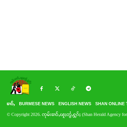
ၶၢဝ်ႇ
BURMESE NEWS
ENGLISH NEWS
SHAN ONLINE 
© Copyright 2026. ၸုမ်းၶၢဝ်ႇၽူႈတွႆႇႁွၵ်ႈ (Shan Herald Agency for 