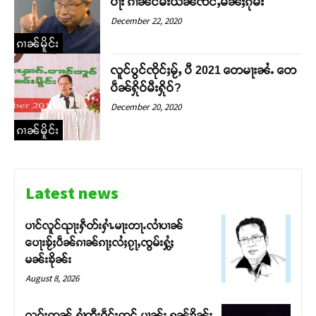
ပႃး ၵၢၼ်ငမ်းယဵၼ်ၸင်ႇမၼ်ႈၵိုမ်း
December 22, 2020
ၵၢၼ်မိူင်း
လူင်ပွင်ၸိုင်ႈမႂ်ႇ ပီ 2021 တေမႃးၼႆႉ တေ
ပဵၼ်ႁိုဝ်မီးႁိုဝ်?
December 20, 2020
ၵၢၼ်မိူင်း
Latest news
ပၢင်လူင်ၺႃးႁဵတ်းႁၢႆႉမႃးတႃႉလၢႆပၢၼ် ​​
ပေႃးၶႂ်ႈပဵၼ်ၵၢၼ်ၵႃႈလႆႈၵႂႃႇၸွမ်းႁွႆႈ
မၼ်းၶိုၼ်း
August 8, 2026
လုၵ်ႈဢွၼ်ႇႁၢႆတီႈဝဵင်းဢွင်ႇပၢၼ်း ႁၼ်ၶိုၼ်း