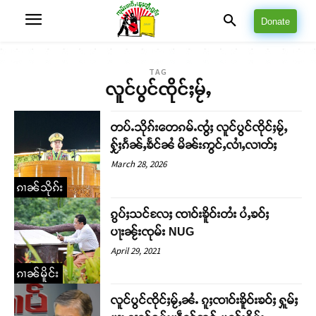
Donate
TAG
လူင်ပွင်ၸိုင်ႈမႂ်ႇ
တပ်ႉသိုၵ်းတေၵမ်ႉၸွႆႈ လူင်ပွင်ၸိုင်ႈမႂ်ႇ
ႁႂ်ႈၵႅၼ်ႇၶႅင်ၼႆ မိၼ်းဢွင်ႇလၢႆႇလၢတ်ႈ
March 28, 2026
ၵၢၼ်သိုၵ်း
ၵွပ်ႈသင်လႄႈ ၸၢဝ်းၶိူဝ်းတႆး ပႆႇၶဝ်ႈ
ပႃးၼႂ်းၸုမ်း NUG
April 29, 2021
ၵၢၼ်မိူင်း
လူင်ပွင်ၸိုင်ႈမႂ်ႇၼႆႉ ၵူႈၸၢဝ်းၶိူဝ်းၶဝ်ႈ ႁူမ်ႈ