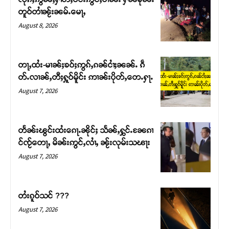
Support SHAN
တူဝ်တၢႆၼႂ်းၼမ်ႉမေႃႇ
August 8, 2026
တႃႇႁႂ်ႈသဵင်ၵၢင်ၸႂ်ၵူၼ်းမိူင်း ၵူႈတီႈၵူႈလႅၼ်ပေႃးတေၸွ
တ်ႇ တူဝ်ႈလုမ်ႈၾႃႉၼၼ်ႉ ၶဝ်ႈႁူမ်ႈၵမ်ႉထႅမ် ၸုမ်းၶၢ
ဝ်ႇၽူႈတွႆႇႁွၵ်ႈ လႆႈယူႇၶႃႈဢေႃႈ။
တႃႇထႆး-မၢၼ်ႈၶဝ်ႈဢွၵ်ႇၵၼ်ငၢႆႈၼၼ်ႉ ၵဵ
တ်ႉလၢၼ်ႇတီႈႁူဝ်မိူင်း ဢၢၼ်းပိုတ်ႇတေႉႁႃႉ
Donate Now
August 7, 2026
တႅၼ်းၽွင်းထႆးၵေႃႉၼိုင်ႈ သႅၼ်ႇႁွင်ႉၼႄၵၢ
င်ၸႂ်တေႃႇ မိၼ်းဢွင်ႇလၢႆႇ ၼႂ်းလုမ်းသၽႃး
August 7, 2026
တႆးၵူဝ်သင် ???
August 7, 2026