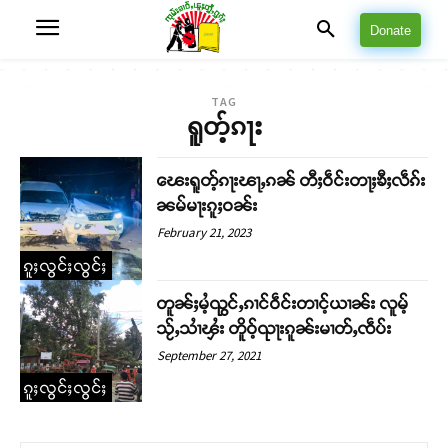
Donate
TAG
ရူတ့်ၵႃး
ၽေးရူတ့်ၵႃးၽႃႇၵၼ် တီႈဝဵင်းတႃႈၶီႈလဵၵ်း
ၼမ်မႃးၵူႈဝၼ်း
February 21, 2023
ၵူႈလွင်ႈလွင်ႈ
တူၼ်ႈမႆ့ၺွင်ႇၵၢင်ဝဵင်းတၢင့်ယၢၼ်း လူမ့်
သႂ်ႇသၢႆၾႆး တိူဝ့်ၺႃးၵူၼ်းမၢတ်ႇၸဵပ်း
September 27, 2021
ၵူႈလွင်ႈလွင်ႈ