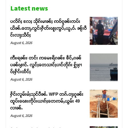
Latest news
ပလိၵ်ႈ လႄႈ သိုၵ်းမၢၼ်ႈ ဢဝ်ၵူၼ်းၸပ်း
ယိၼ်ႉတေႃႇလွင်းႁဵတ်းၽူႈၸွပ်ႇယူႇဝႆႉ ၼႂ်းဝဵ
င်းလႃႈသဵဝ်ႈ
August 6, 2026
ဢီႊရၼ်ႊ တင်း ဢမေႊရိၵၼ်ႊ ၶဵင်ႇၵၼ်
ပၼ်ၾၢင်ႉ လွင်ႈတေသၢင်ႈပၢင်တိုၵ်း ႁႂ်ႈႁၢ
ဝ်ႈႁႅင်းထႅင်ႈ
August 6, 2026
Support SHAN
ႁႅင်းလူမ်းမႆႈသုင်ပီၼႆႉ WFP တၵ်ႉဝႃႈၵူၼ်း
ထူပ်းၽေးဢိုပ်းယၢၵ်ႈတေဢမ်ႇယွမ်း 49
လၢၼ်ႉ
တႃႇႁႂ်ႈသဵင်ၵၢင်ၸႂ်ၵူၼ်းမိူင်း ၵူႈတီႈၵူႈလႅၼ်ပေႃးတေၸွ
တ်ႇ တူဝ်ႈလုမ်ႈၾႃႉၼၼ်ႉ ၶဝ်ႈႁူမ်ႈၵမ်ႉထႅမ် ၸုမ်းၶၢ
August 6, 2026
ဝ်ႇၽူႈတွႆႇႁွၵ်ႈ လႆႈယူႇၶႃႈဢေႃႈ။