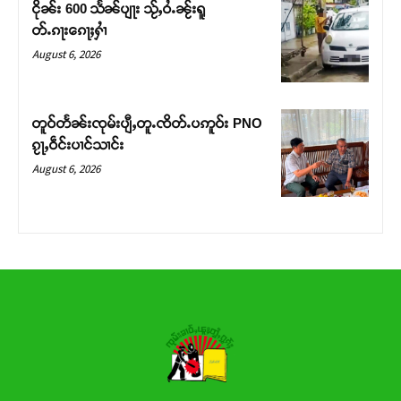
ငိုၼ်း 600 သႅၼ်ပျႃး သႂ်ႇဝႆႉၼႂ်းရူ
တ်ႉၵႃးၵေႃႈႁၢႆ
Donate Now
August 6, 2026
တူဝ်တႅၼ်းၸုမ်းပျီႇတူႉၸိတ်ႉပဢူဝ်း PNO
ၵႂႃႇဝဵင်းပၢင်သၢင်း
August 6, 2026